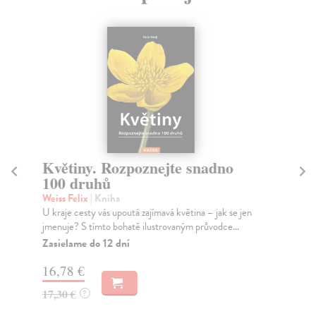
Květiny. Rozpoznejte snadno
H
100 druhů
St
Lid
Weiss Felix
| Kniha
odp
U kraje cesty vás upoutá zajímavá květina – jak se jen
jmenuje? S tímto bohatě ilustrovaným průvodce...
Za
Zasielame do 12 dní
27
16,78 €
28
17,30 €
?