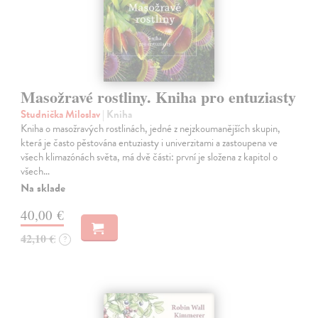
Masožravé rostliny. Kniha pro entuziasty
Studnička Miloslav
| Kniha
Kniha o masožravých rostlinách, jedné z nejzkoumanějších skupin,
která je často pěstována entuziasty i univerzitami a zastoupena ve
všech klimazónách světa, má dvě části: první je složena z kapitol o
všech…
Na sklade
40,00 €
42,10 €
?