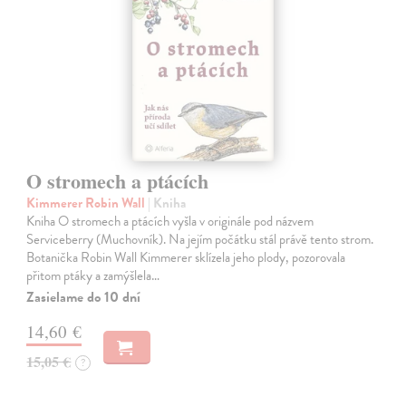
O stromech a ptácích
Kimmerer Robin Wall
| Kniha
Kniha O stromech a ptácích vyšla v originále pod názvem
Serviceberry (Muchovník). Na jejím počátku stál právě tento strom.
Botanička Robin Wall Kimmerer sklízela jeho plody, pozorovala
přitom ptáky a zamýšlela…
Zasielame do 10 dní
14,60 €
15,05 €
?