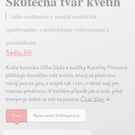
Skutečná tvář květin
Atlas rostlinstva v zemích exotických
spatřovaného, s podrobnými vyobrazeními a
poznámkami
Sádlo Jiří
Kniha botanika Jiřího Sádla a malířky Kateřiny Piňosové
přibližuje čtenářům svět květin, který se před nimi
rozvíjí jaro co jaro, a stejně tak i ten, o němž mají jen
matnou představu. V každém případě jde o svět, před
kterým je dobré se mít na pozoru.
Čítať ďalej
↓
Kúpiť
Rezervovať v kníhkupectve