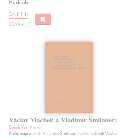
Na sklade
24,61 €
25,90 €
?
Václav Machek a Vladimír Šmilauer:
Boček Vít
| Kniha
Kniha mapuje podíl Vladimíra Šmilauera na třech dílech Václava