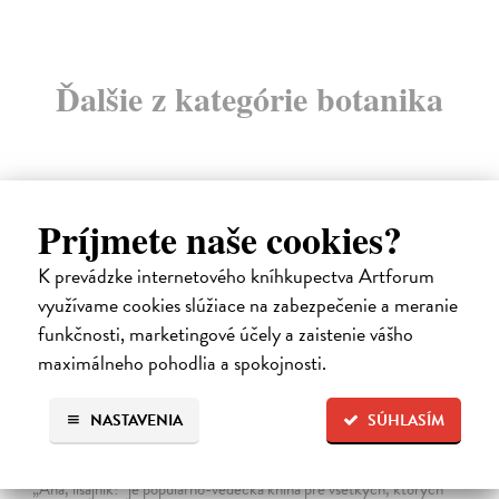
Ďalšie z kategórie botanika
Príjmete naše cookies?
K prevádzke internetového kníhkupectva Artforum
využívame cookies slúžiace na zabezpečenie a meranie
na sklade
funkčnosti, marketingové účely a zaistenie vášho
maximálneho pohodlia a spokojnosti.
NASTAVENIA
SÚHLASÍM
Aha, lišajník!
Gruska Jonáš
| Kniha
„Aha, lišajník!“ je populárno-vedecká kniha pre všetkých, ktorých