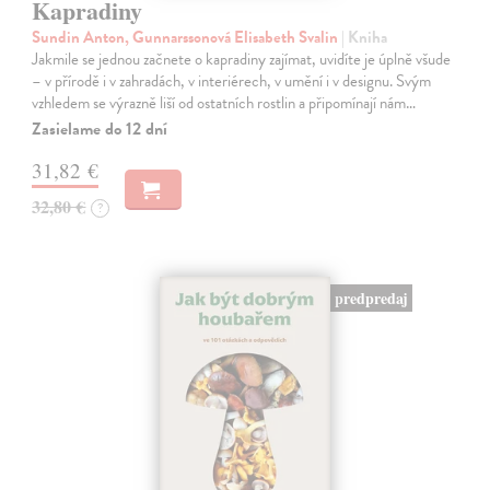
Kapradiny
Sundin Anton, Gunnarssonová Elisabeth Svalin
| Kniha
Jakmile se jednou začnete o kapradiny zajímat, uvidíte je úplně všude
– v přírodě i v zahradách, v interiérech, v umění i v designu. Svým
vzhledem se výrazně liší od ostatních rostlin a připomínají nám…
Zasielame do 12 dní
31,82 €
32,80 €
?
predpredaj