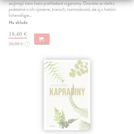
zaujímajú tieto často prehliadané organizmy. Dozviete sa všetko
podstatné o ich význame, tvaroch, rozmnožovaní, ale aj o histórii
lichenológie…
Na sklade
19,40 €
20,00 €
?