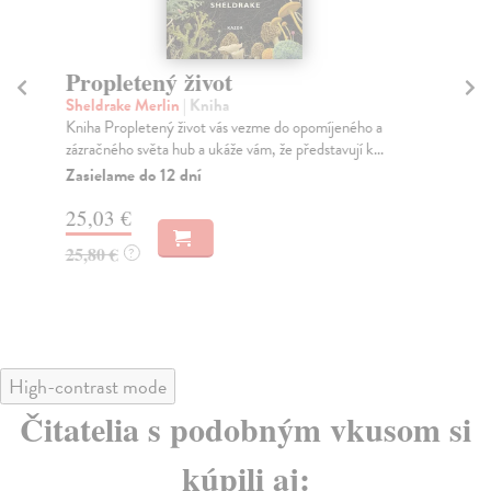
Propletený život
K
Sheldrake Merlin
| Kniha
Su
Kniha Propletený život vás vezme do opomíjeného a
Jak
zázračného světa hub a ukáže vám, že představují k...
je 
Zasielame do 12 dní
Za
25,03 €
31
25,80 €
32
?
High-contrast mode
Čitatelia s podobným vkusom si
kúpili aj: