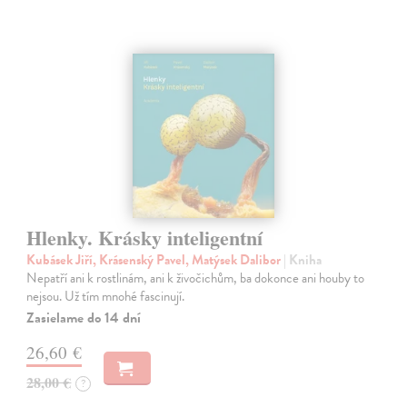
Hlenky. Krásky inteligentní
Kubásek Jiří, Krásenský Pavel, Matýsek Dalibor
| Kniha
Nepatří ani k rostlinám, ani k živočichům, ba dokonce ani houby to
nejsou. Už tím mnohé fascinují.
Zasielame do 14 dní
26,60 €
28,00 €
?