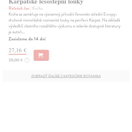
Karpatské lesostepní louky
Roleček Jan
| Kniha
Kniha se zaměřuje na významný přírodní fenomén střední Evropy:
druhově mimořádně rozmanité louky na periferii Karpat. Na základě
výsledků vlastního rozsáhlého výzkumu a rešerše dostupné literatury
je autoři…
Zasielame do 14 dní
27,16 €
28,00 €
?
ZOBRAZIŤ ĎALŠIE Z KATEGÓRIE BOTANIKA