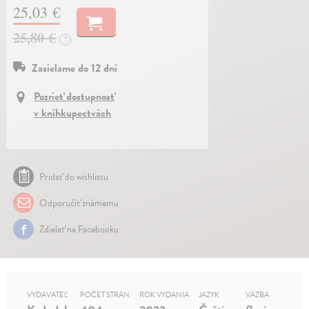
25,03 €
25,80 €
?
Zasielame do 12 dní
Pozrieť dostupnosť
v kníhkupectvách
Pridať do wishlistu
Odporučiť známemu
Zdielať na Facebooku
VYDAVATEĽ
POČET STRÁN
ROK VYDANIA
JAZYK
VÄZBA