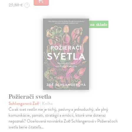
25,80 €
?
na sklade
Požierači svetla
Schlangerová Zoë
| Kniha
Čo ak svet rastlín nie je tichý, pasívny a jednoduchý, ale plný
komunikácie, pamäti, stratégií a emócií, ktoré sme doteraz
nepoznali? Oceňovaná novinárka Zoë Schlangerová v Požieračoch
svetla berie čitateľa…