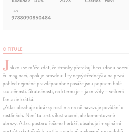
Kodudek
404
2023
Čeština
flexi
EAN
9788090850484
O TITULE
J
akkoli se může zdát, že stránky přetékají bezuzdnou poezií
či imaginací, opak je pravdou: I ty nejvýstřednější a na první
pohled nejméně pravděpodobné pasáže jsou popisem holé
skutečnosti. Skutečnosti, na kterou je – jako vždy – veškerá
fantazie krátká.
„Atlas obsahuje obrázky rostlin a na ně navazuje povídání o
rostlinách. Není to text s ilustracemi, ale komentované
obrazy. Atlas, postaru řečeno herbář, obsahuje imaginární
portréty skutečných rostlin v podobě malované a v podobě