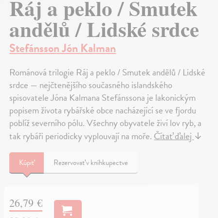
Ráj a peklo / Smutek
andělů / Lidské srdce
Stefánsson Jón Kalman
Románová trilogie Ráj a peklo / Smutek andělů / Lidské
srdce — nejčtenějšího současného islandského
spisovatele Jóna Kalmana Stefánssona je lakonickým
popisem života rybářské obce nacházející se ve fjordu
poblíž severního pólu. Všechny obyvatele živí lov ryb, a
tak rybáři periodicky vyplouvají na moře.
Čítať ďalej
↓
Kúpiť
Rezervovať v kníhkupectve
26,79 €