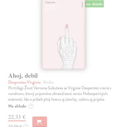
na sklade
Ahoj, debil
Despentes Virginie
| Kniha
Po trilógii Život Vernona Subutexa sa Virginie Despentes vracia s
románom, ktorý pripomína ultrasúčasnú verziu Nebezpečných
známostí. Ide o príbeh plný hnevu aj útechy, vzdoru aj prijatia.
Na sklade
?
22,33 €
23,50 €
?