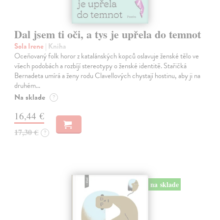
Dal jsem ti oči, a tys je upřela do temnot
Sola Irene
| Kniha
Oceňovaný folk horor z katalánských kopců oslavuje ženské tělo ve
všech podobách a rozbíjí stereotypy o ženské identitě. Stařičká
Bernadeta umírá a ženy rodu Clavellových chystají hostinu, aby ji na
druhém…
Na sklade
?
16,44 €
17,30 €
?
na sklade