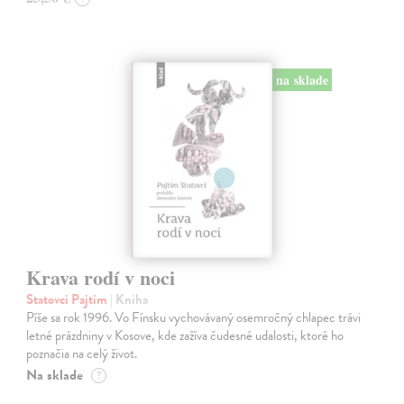
na sklade
Krava rodí v noci
Statovci Pajtim
| Kniha
Píše sa rok 1996. Vo Fínsku vychovávaný osemročný chlapec trávi
letné prázdniny v Kosove, kde zažíva čudesné udalosti, ktoré ho
poznačia na celý život.
Na sklade
?