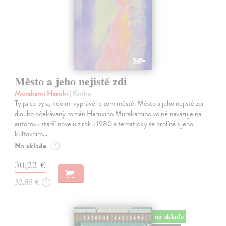
Město a jeho nejisté zdi
Murakami Haruki
| Kniha
Ty jsi to byla, kdo mi vyprávěl o tom městě. Město a jeho nejisté zdi –
dlouho očekávaný román Harukiho Murakamiho volně navazuje na
autorovu starší novelu z roku 1980 a tematicky se prolíná s jeho
kultovním…
Na sklade
?
30,22 €
32,85 €
?
na sklade