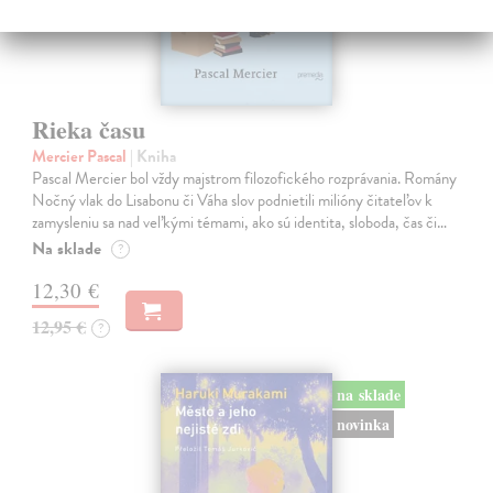
Rieka času
Mercier Pascal
| Kniha
Pascal Mercier bol vždy majstrom filozofického rozprávania. Romány
Nočný vlak do Lisabonu či Váha slov podnietili milióny čitateľov k
zamysleniu sa nad veľkými témami, ako sú identita, sloboda, čas či…
Na sklade
?
12,30 €
12,95 €
?
na sklade
novinka