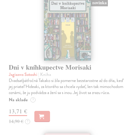
novinka
Dni v kníhkupectve Morisaki
Jagisawa Satoshi
| Kniha
Dvadsaťpäťročná Takako si žila pomerne bezstarostne až do dňa, keď
jej priateľ Hideaki, za ktorého sa chcela vydať, len tak mimochodom
oznámi, že ju podvádza a žení sa s inou. Jej život sa zrazu rúca.
Na sklade
?
13,71 €
14,90 €
?