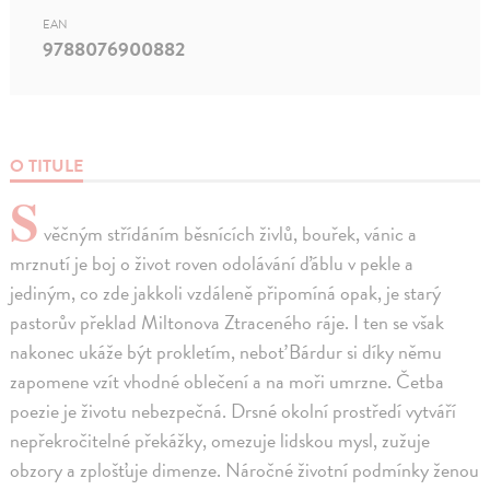
EAN
9788076900882
O TITULE
S
věčným střídáním běsnících živlů, bouřek, vánic a
mrznutí je boj o život roven odolávání ďáblu v pekle a
jediným, co zde jakkoli vzdáleně připomíná opak, je starý
pastorův překlad Miltonova Ztraceného ráje. I ten se však
nakonec ukáže být prokletím, neboť Bárdur si díky němu
zapomene vzít vhodné oblečení a na moři umrzne. Četba
poezie je životu nebezpečná. Drsné okolní prostředí vytváří
nepřekročitelné překážky, omezuje lidskou mysl, zužuje
obzory a zplošťuje dimenze. Náročné životní podmínky ženou