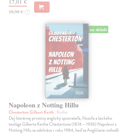
17,01 €
18,90 €
?
na sklade
Napoleon z Notting Hillu
Chesterton Gilbert Keith
| Kniha
Dej literárnej prvotiny anglický spisovateľa, filozofa a laického
teológa Gilberta Keitha Chestertona (1874 – 1936) Napoleon z
Notting Hillu sa odohráva v roku 1984, keď sa Angličania rozhodli