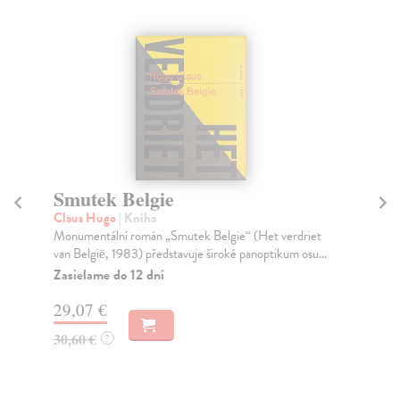
Smutek Belgie
D
Claus Hugo
| Kniha
Ya
Monumentální román „Smutek Belgie“ (Het verdriet
Spi
van België, 1983) představuje široké panoptikum osu...
alt
Zasielame do 12 dní
Za
29,07 €
31
30,60 €
32
?