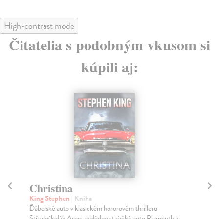
High-contrast mode
Čitatelia s podobným vkusom si
kúpili aj:
Christina
P
King Stephen
| Kniha
Isa
Ďábelské auto v klasickém hororovém thrilleru
„Př
Středoškolák Arnie zahlédne stařičké auto Plymouth a
si 