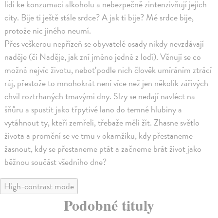
lidi ke konzumaci alkoholu a nebezpečně zintenzivňují je­jich
city. Bije ti ještě stále srdce? A jak ti bije? Mé srdce bije,
protože nic jiného neumí.
Přes veškerou nepřízeň se obyvatelé osady nikdy nevzdávají
naděje (či Naděje, jak zní jméno jedné z lodí). Věnují se co
možná nejvíc životu, neboť podle nich člověk umíráním ztrácí
ráj, přestože to mnohokrát není více než jen několik zářivých
chvil roztrhaných tmavými dny. Slzy se nedají navléct na
šňůru a spustit jako třpytivé lano do temné hlubiny a
vytáhnout ty, kteří zemřeli, třebaže měli žít. Zhasne světlo
života a promění se ve tmu v okamžiku, kdy přestaneme
žasnout, kdy se přestaneme ptát a začneme brát život jako
běžnou součást všedního dne?
High-contrast mode
Podobné tituly