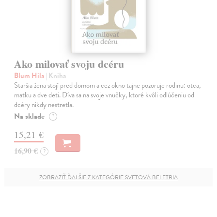
Ako milovať svoju dcéru
Blum Hila
| Kniha
Staršia žena stojí pred domom a cez okno tajne pozoruje rodinu: otca,
matku a dve deti. Díva sa na svoje vnučky, ktoré kvôli odlúčeniu od
dcéry nikdy nestretla.
Na sklade
?
15,21 €
16,90 €
?
ZOBRAZIŤ ĎALŠIE Z KATEGÓRIE SVETOVÁ BELETRIA