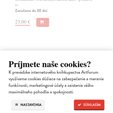
o...
Za
Zasielame do 30 dní
16
23,00 €
17
Ďalšie z kategórie svetová
Príjmete naše cookies?
beletria
K prevádzke internetového kníhkupectva Artforum
využívame cookies slúžiace na zabezpečenie a meranie
na sklade
funkčnosti, marketingové účely a zaistenie vášho
maximálneho pohodlia a spokojnosti.
NASTAVENIA
SÚHLASÍM