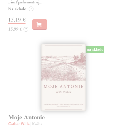
zriecť parlamentnej…
Na sklade
?
15,19 €
15,99 €
?
na sklade
Moje Antonie
Cather Willa
| Kniha