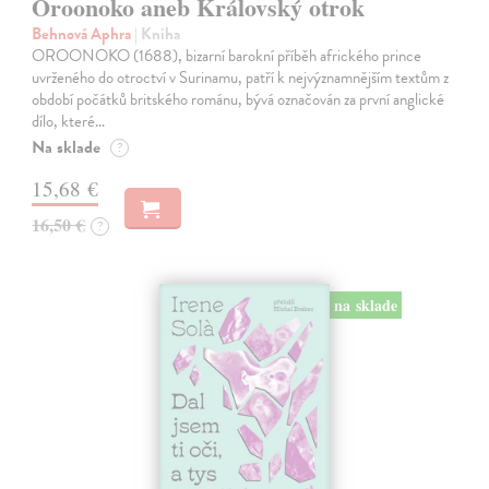
Oroonoko aneb Královský otrok
Behnová Aphra
| Kniha
OROONOKO (1688), bizarní barokní příběh afrického prince
uvrženého do otroctví v Surinamu, patří k nejvýznamnějším textům z
období počátků britského románu, bývá označován za první anglické
dílo, které…
Na sklade
?
15,68 €
16,50 €
?
na sklade