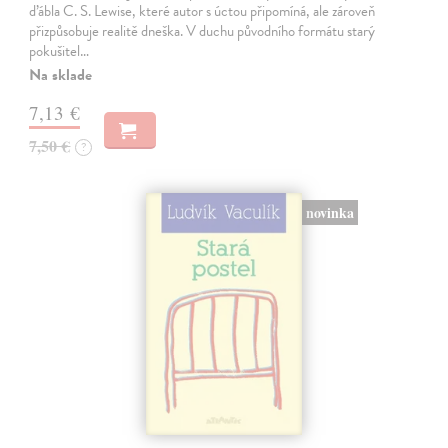
ďábla C. S. Lewise, které autor s úctou připomíná, ale zároveň
přizpůsobuje realitě dneška. V duchu původního formátu starý
pokušitel…
Na sklade
7,13 €
7,50 €
?
novinka