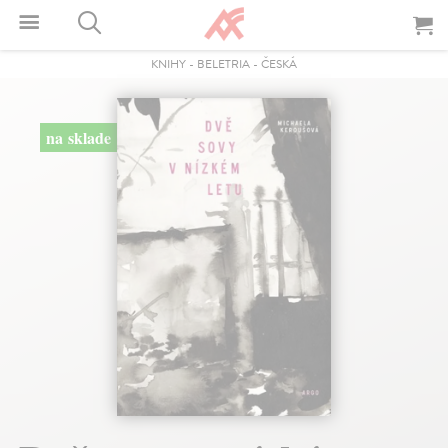
KNIHY
-
BELETRIA
-
ČESKÁ
na sklade