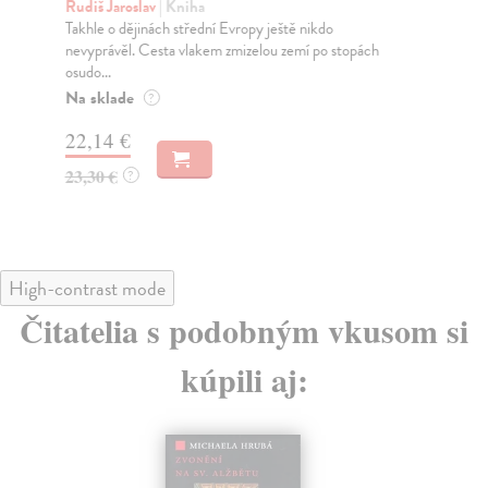
Rudiš Jaroslav
| Kniha
Men
Takhle o dějinách střední Evropy ještě nikdo
V s
nevyprávěl. Cesta vlakem zmizelou zemí po stopách
det
osudo...
Na
Na sklade
?
18
22,14 €
19
23,30 €
?
High-contrast mode
Čitatelia s podobným vkusom si
kúpili aj: