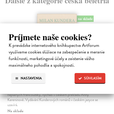
Ďalšie z kategórie česká beletria
na sklade
Príjmete naše cookies?
K prevádzke internetového kníhkupectva Artforum
využívame cookies slúžiace na zabezpečenie a meranie
funkčnosti, marketingové účely a zaistenie vášho
maximálneho pohodlia a spokojnosti.
Pomalost
NASTAVENIA
SÚHLASÍM
Kundera Milan
| Kniha
Pomalost, chronologicky první ze čtyř románů Milana Kundery
napsaných francouzsky, vychází v českém překladu Anny
Kareninové. Vydávání Kunderových románů v českém jazyce se
uzavírá.
Na sklade