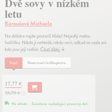
Dvě sovy v nízkém
letu
Keroušová Michaela
Na skládce najde postarší hlídač Nejedlý malou
holčičku. Nikdo ji nehledá, nikdo neví, odkud se vzala ani
kdo jsou její rodiče.
Čítať ďalej
↓
Kúpiť
Rezervovať v kníhkupectve
17,77 €
18,70 €
?
Na sklade – Zasielame nasledujúci pracovný deň