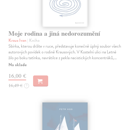
Moje rodina a jiná nedorozumění
Kraus Ivan
| Kniha
Sbírka, kterou držíte v ruce, představuje konečně úplný soubor všech
autorových povídek o rodině Krausových. V Kostelní ulici na Letné
žilo po boku tatínka, navrátilce z pekla nacistických koncentráků,…
Na sklade
16,00 €
16,49 €
?