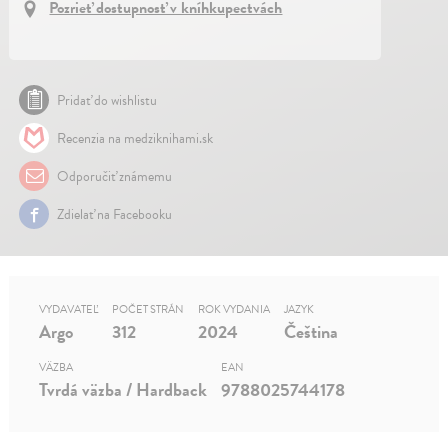
Pozrieť dostupnosť v kníhkupectvách
Pridať do wishlistu
Recenzia na medziknihami.sk
Odporučiť známemu
Zdielať na Facebooku
VYDAVATEĽ
POČET STRÁN
ROK VYDANIA
JAZYK
Argo
312
2024
Čeština
VÄZBA
EAN
Tvrdá väzba / Hardback
9788025744178