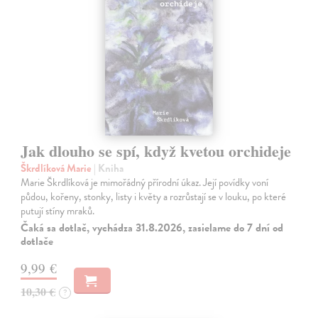
Jak dlouho se spí, když kvetou orchideje
Škrdlíková Marie
| Kniha
Marie Škrdlíková je mimořádný přírodní úkaz. Její povídky voní
půdou, kořeny, stonky, listy i květy a rozrůstají se v louku, po které
putují stíny mraků.
Čaká sa dotlač, vychádza 31.8.2026, zasielame do 7 dní od
dotlače
9,99 €
10,30 €
?