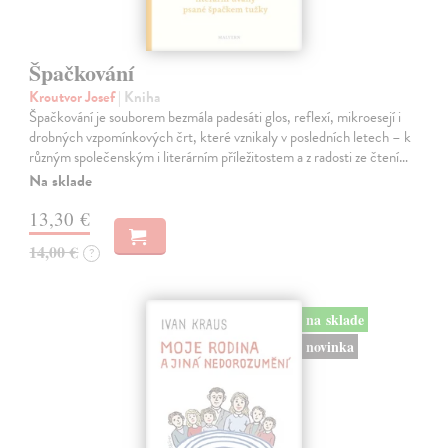
Špačkování
Kroutvor Josef
| Kniha
Špačkování je souborem bezmála padesáti glos, reflexí, mikroesejí i
drobných vzpomínkových črt, které vznikaly v posledních letech – k
různým společenským i literárním příležitostem a z radosti ze čtení…
Na sklade
13,30 €
14,00 €
?
na sklade
novinka