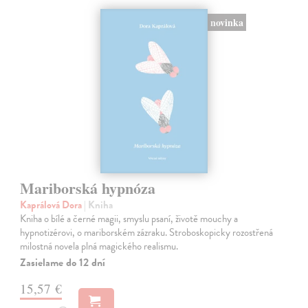
novinka
Mariborská hypnóza
Kaprálová Dora
| Kniha
Kniha o bílé a černé magii, smyslu psaní, životě mouchy a
hypnotizérovi, o mariborském zázraku. Stroboskopicky rozostřená
milostná novela plná magického realismu.
Zasielame do 12 dní
15,57 €