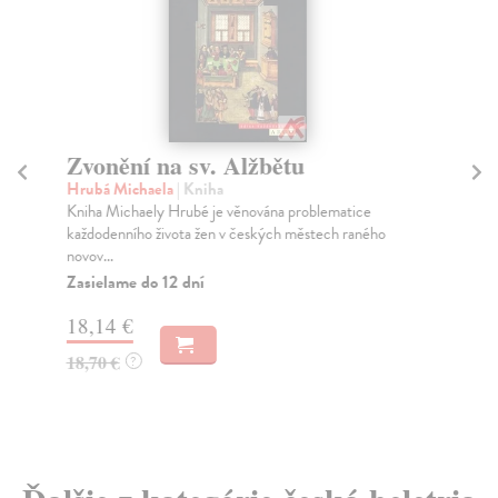
Zvonění na sv. Alžbětu
P
ce
Hrubá Michaela
| Kniha
p
Kniha Michaely Hrubé je věnována problematice
každodenního života žen v českých městech raného
Su
novov...
Bra
Zasielame do 12 dní
prá
Za
18,14 €
3,
18,70 €
?
3,