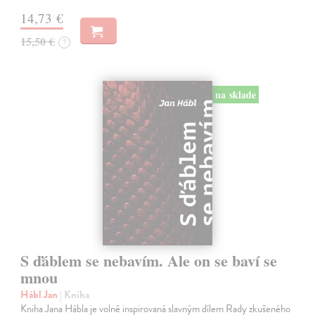
14,73 €
15,50 €
?
na sklade
S ďáblem se nebavím. Ale on se baví se
mnou
Hábl Jan
| Kniha
Kniha Jana Hábla je volně inspirovaná slavným dílem Rady zkušeného