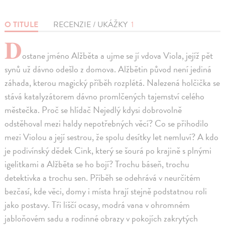
O TITULE
RECENZIE / UKÁŽKY
1
D
ostane jméno Alžběta a ujme se jí vdova Viola, jejíž pět
synů už dávno odešlo z domova. Alžbětin původ není jediná
záhada, kterou magický příběh rozplétá. Nalezená holčička se
stává katalyzátorem dávno promlčených tajemství celého
městečka. Proč se hlídač Nejedlý kdysi dobrovolně
odstěhoval mezi haldy nepotřebných věcí? Co se přihodilo
mezi Violou a její sestrou, že spolu desítky let nemluví? A kdo
je podivínský dědek Cink, který se šourá po krajině s plnými
igelitkami a Alžběta se ho bojí? Trochu báseň, trochu
detektivka a trochu sen. Příběh se odehrává v neurčitém
bezčasí, kde věci, domy i místa hrají stejně podstatnou roli
jako postavy. Tři liščí ocasy, modrá vana v ohromném
jabloňovém sadu a rodinné obrazy v pokojích zakrytých