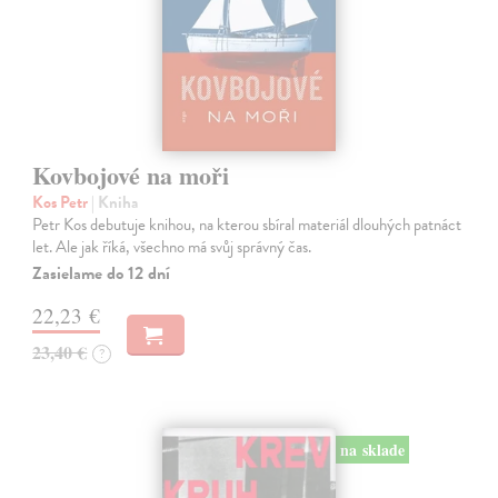
Kovbojové na moři
Kos Petr
| Kniha
Petr Kos debutuje knihou, na kterou sbíral materiál dlouhých patnáct
let. Ale jak říká, všechno má svůj správný čas.
Zasielame do 12 dní
22,23 €
23,40 €
?
na sklade