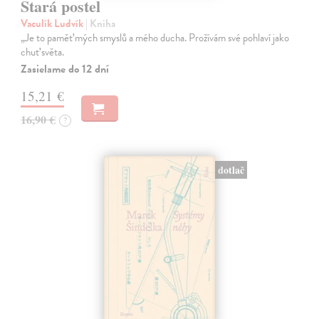
Stará postel
Vaculík Ludvík
| Kniha
„Je to paměť mých smyslů a mého ducha. Prožívám své pohlaví jako
chuť světa.
Zasielame do 12 dní
15,21 €
16,90 €
?
dotlač