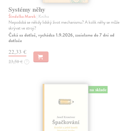
Systémy něhy
Šindelka Marek
| Kniha
Nepodobá se někdy lidský život mechanismu? A kolik něhy se může
skrývat ve stroji?
Čaká sa dotlač, vychádza 1.9.2026, zasielame do 7 dní od
dotlače
22,33 €
23,50 €
?
na sklade