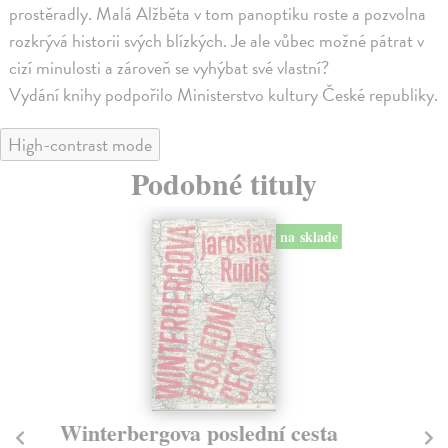
prostěradly. Malá Alžběta v tom panoptiku roste a pozvolna
rozkrývá historii svých blízkých. Je ale vůbec možné pátrat v
cizí minulosti a zároveň se vyhýbat své vlastní?
Vydání knihy podpořilo Ministerstvo kultury České republiky.
High-contrast mode
Podobné tituly
na sklade
Winterbergova poslední cesta
R