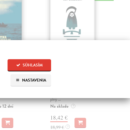
nočního
Smrt je vždycky
Če
SÚHLASÍM
u
osamělá
Kle
Zmiz
na Cassar
| Kniha
Bradbury Ray
| Kniha
NASTAVENIA
osud
cnem, ale i pod
Ray Bradbury v noirové podobě –
pro
pou je největší tma.
temnější než kdy dřív. Napínavý
polet
 Katánii nezvykle
příběh s nádechem fantastična,
plný ...
Zas
o 12 dní
Na sklade
?
21
18,42 €
22,
18,99 €
?