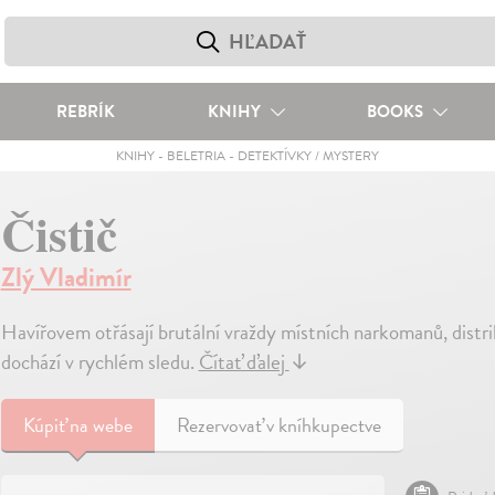
REBRÍK
KNIHY
BOOKS
KNIHY
-
BELETRIA
-
DETEKTÍVKY / MYSTERY
Čistič
Zlý Vladimír
Havířovem otřásají brutální vraždy místních narkomanů, distr
dochází v rychlém sledu.
Čítať ďalej
↓
Kúpiť
na webe
Rezervovať v kníhkupectve