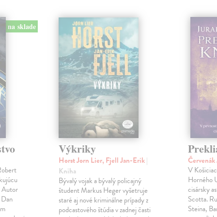
na sklade
stvo
Výkriky
Prekli
Horst Jorn Lier, Fjell Jan-Erik
|
Červenák 
Robert
V Košicia
Kniha
okujúcu
Horného U
Bývalý vojak a bývalý policajný
! Autor
cisársky a
študent Markus Heger vyšetruje
u Dan
Scotta. Rud
staré aj nové kriminálne prípady z
ým
Steina, Ba
podcastového štúdia v zadnej časti