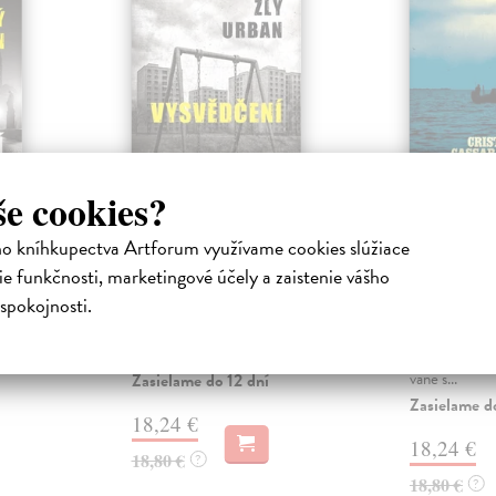
še cookies?
Vysvědčení
Logika 
ho kníhkupectva Artforum využívame cookies slúžiace
rybolov
Urban David
| Kniha
e funkčnosti, marketingové účely a zaistenie vášho
u
Během šesti měsíců jsou
Scalia Cristi
spokojnosti.
vraždám,
zavražděny tři malé děti a čtvrté
Nejen pod sví
ný znak.
unikne smrti jen o vlásek.
rybářskou lam
Zpočátku pachat...
V listopadové
vane s...
Zasielame do 12 dní
Zasielame d
18,24 €
18,24 €
18,80 €
?
18,80 €
?