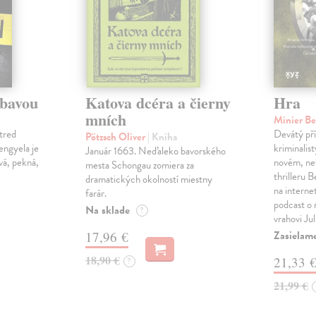
ábavou
Katova dcéra a čierny
Hra
mních
Minier B
tred
Devátý pří
Pötzsch Oliver
| Kniha
Lengyela je
kriminalis
Január 1663. Neďaleko bavorského
vá, pekná,
novém, ne
mesta Schongau zomiera za
thrilleru 
dramatických okolností miestny
na interne
farár.
podcast o
Na sklade
?
vrahovi Ju
Zasielam
17,96 €
18,90 €
21,33 
?
21,99 €