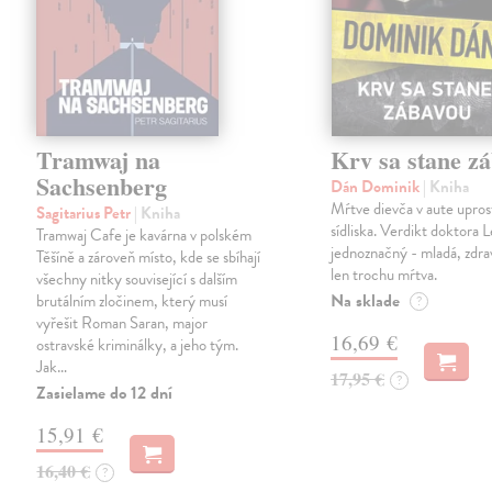
Tramwaj na
Krv sa stane z
Sachsenberg
Dán Dominik
| Kniha
Mŕtve dievča v aute upros
Sagitarius Petr
| Kniha
sídliska. Verdikt doktora 
Tramwaj Cafe je kavárna v polském
jednoznačný - mladá, zdra
Těšíně a zároveň místo, kde se sbíhají
len trochu mŕtva.
všechny nitky související s dalším
Na sklade
brutálním zločinem, který musí
?
vyřešit Roman Saran, major
16,69 €
ostravské kriminálky, a jeho tým.
Jak…
17,95 €
?
Zasielame do 12 dní
15,91 €
16,40 €
?