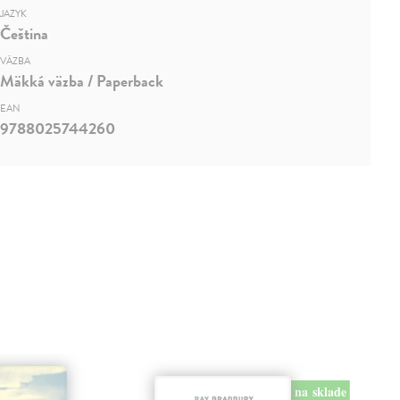
JAZYK
Čeština
VÄZBA
Mäkká väzba / Paperback
EAN
9788025744260
na sklade