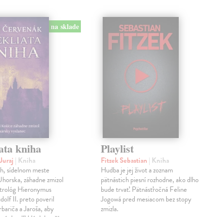
na sklade
ata kniha
Playlist
Juraj
| Kniha
Fitzek Sebastian
| Kniha
ch, sídelnom meste
Hudba je jej život a zoznam
horska, záhadne zmizol
pätnástich piesní rozhodne, ako dlho
strológ Hieronymus
bude trvať. Pätnásťročná Feline
olf II. preto poveril
Jogowá pred mesiacom bez stopy
rbariča a Jaroša, aby
zmizla.