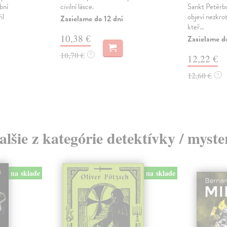
bní
civilní lásce.
Sankt Petěrbu
il
objeví nezkro
Zasielame do 12 dní
kteř...
10,38 €
Zasielame d
10,70 €
?
12,22 €
12,60 €
?
alšie z kategórie detektívky / myste
na sklade
na sklade