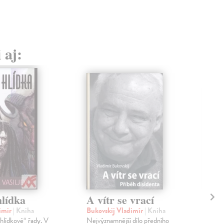
 aj:
lídka
A vítr se vrací
Či
Ja
dimir
| Kniha
Bukovskij Vladimír
| Kniha
„hlídkové“ řady. V
Nejvýznamnější dílo předního
Bin