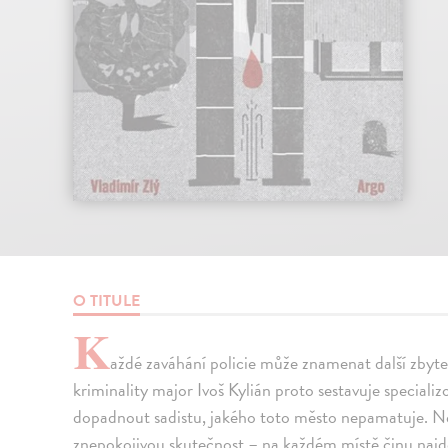
O TITULE
K
aždé zaváhání policie může znamenat další zbyte
kriminality major Ivoš Kylián proto sestavuje specializ
dopadnout sadistu, jakého toto město nepamatuje. Net
znepokojivou skutečnost – na každém místě činu najdo