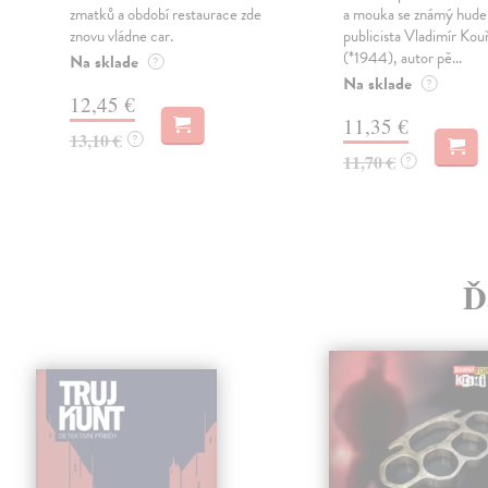
zmatků a období restaurace zde
a mouka se známý hude
.
znovu vládne car.
publicista Vladimír Kouř
(*1944), autor pě...
Na sklade
?
Na sklade
?
12,45 €
11,35 €
13,10 €
?
11,70 €
?
Ď