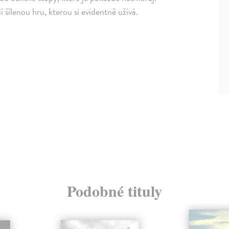
í šílenou hru, kterou si evidentně užívá.
Podobné tituly