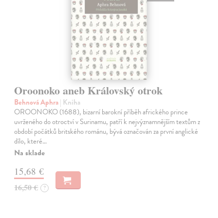
Oroonoko aneb Královský otrok
Behnová Aphra
| Kniha
OROONOKO (1688), bizarní barokní příběh afrického prince
uvrženého do otroctví v Surinamu, patří k nejvýznamnějším textům z
období počátků britského románu, bývá označován za první anglické
dílo, které…
Na sklade
15,68 €
16,50 €
?