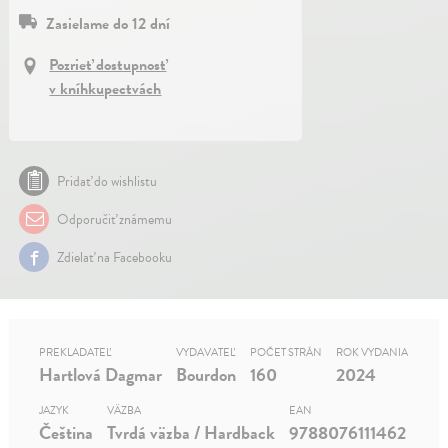
Zasielame do 12 dní
Pozrieť dostupnosť
v kníhkupectvách
Pridať do wishlistu
Odporučiť známemu
Zdielať na Facebooku
PREKLADATEĽ
VYDAVATEĽ
POČET STRÁN
ROK VYDANIA
Hartlová Dagmar
Bourdon
160
2024
JAZYK
VÄZBA
EAN
Čeština
Tvrdá väzba / Hardback
9788076111462