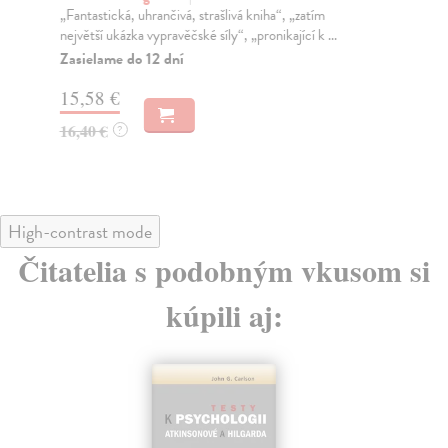
„Fantastická, uhrančivá, strašlivá kniha“, „zatím
Výb
největší ukázka vypravěčské síly“, „pronikající k ...
k t
Zasielame do 12 dní
Na
15,58 €
17
16,40 €
18
?
High-contrast mode
Čitatelia s podobným vkusom si
kúpili aj: