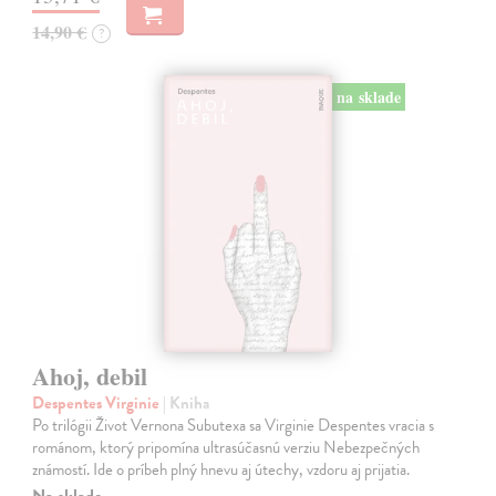
14,90 €
?
na sklade
Ahoj, debil
Despentes Virginie
| Kniha
Po trilógii Život Vernona Subutexa sa Virginie Despentes vracia s
románom, ktorý pripomína ultrasúčasnú verziu Nebezpečných
známostí. Ide o príbeh plný hnevu aj útechy, vzdoru aj prijatia.