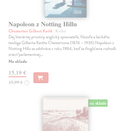
Napoleon z Notting Hillu
Chesterton Gilbert Keith
| Kniha
Dej literárnej prvotiny anglický spisovateľa, filozofa a laického
teológa Gilberta Keitha Chestertona (1874 – 1936) Napoleon z
Notting Hillu sa odohráva v roku 1984, keď sa Angličania rozhodli
zriecť parlamentnej…
Na sklade
15,19 €
15,99 €
?
na sklade