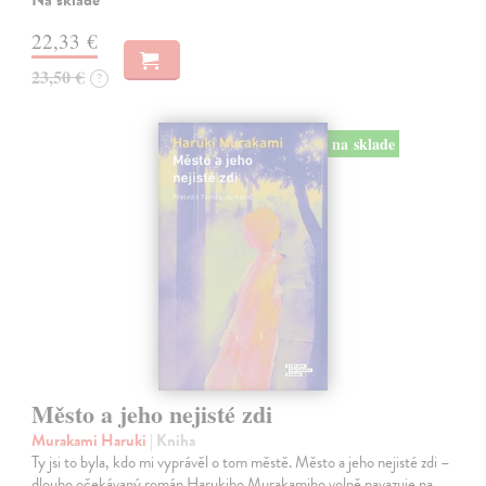
Na sklade
22,33 €
23,50 €
?
na sklade
Město a jeho nejisté zdi
Murakami Haruki
| Kniha
Ty jsi to byla, kdo mi vyprávěl o tom městě. Město a jeho nejisté zdi –
dlouho očekávaný román Harukiho Murakamiho volně navazuje na