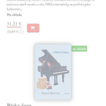
autorovu starší novelu z roku 1980 a tematicky se prolíná s jeho
kultovním…
Na sklade
31,21 €
32,85 €
?
na sklade
Rieka času