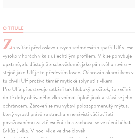
O TITULE
Z
a svítání před oslavou svých sedmdesátin spatří Ulf v lese
vysoko v horách vlka s ušlechtilým profilem. Vlk se pohybuje
opatrně, ale důstojně a sebevědomě, jako pán svého revíru –
stejně jako Ulf je to především lovec. Očarován okamžikem v
tu chvíli Ulf prožívá téměř mytické splynutí s vlkem.
Pro Ulfa představuje setkání tak hluboký prožitek, že začíná
do té doby obávaného vlka vnímat úplně jinak a stává se jeho
ochráncem. Zároveň se mu vybaví polozapomenutý mýtus,
který vyrostl právě ze strachu a nenávisti vůči zvířeti
považovanému za ztělesnění zla a zachoval se ve rčení běhat
(v kůži) vlka. V noci vlk a ve dne člověk.