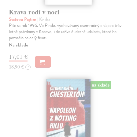
Krava rodí v noci
Statovci Pajtim
| Kniha
Píše sa rok 1996. Vo Fínsku vychovávaný osemročný chlapec trávi
letné prázdniny v Kosove, kde zažíva čudesné udalosti, ktoré ho
poznačia na celý život.
Na sklade
17,01 €
18,90 €
?
na sklade