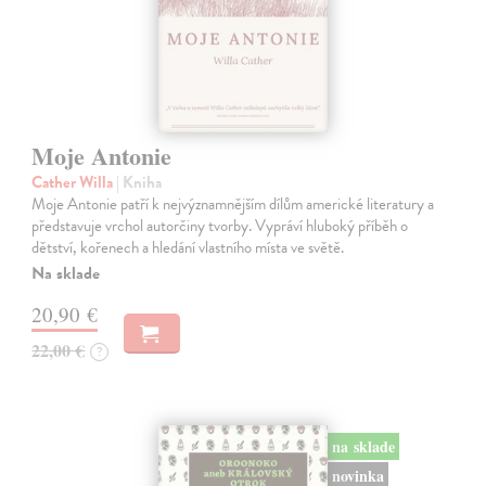
Moje Antonie
Cather Willa
| Kniha
Moje Antonie patří k nejvýznamnějším dílům americké literatury a
představuje vrchol autorčiny tvorby. Vypráví hluboký příběh o
dětství, kořenech a hledání vlastního místa ve světě.
Na sklade
20,90 €
22,00 €
?
na sklade
novinka