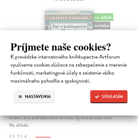
na sklade
novinka
Príjmete naše cookies?
K prevádzke internetového kníhkupectva Artforum
využívame cookies slúžiace na zabezpečenie a meranie
funkčnosti, marketingové účely a zaistenie vášho
maximálneho pohodlia a spokojnosti.
Dni v kníhkupectve Morisaki
NASTAVENIA
SÚHLASÍM
Jagisawa Satoshi
| Kniha
Dvadsaťpäťročná Takako si žila pomerne bezstarostne až do dňa, keď
jej priateľ Hideaki, za ktorého sa chcela vydať, len tak mimochodom
oznámi, že ju podvádza a žení sa s inou. Jej život sa zrazu rúca.
Na sklade
13,71 €