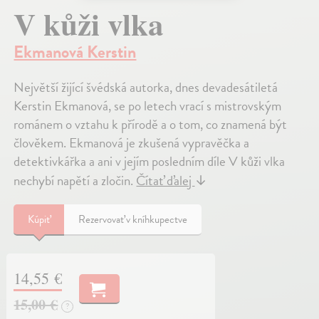
V kůži vlka
Ekmanová Kerstin
Největší žijící švédská autorka, dnes devadesátiletá
Kerstin Ekmanová, se po letech vrací s mistrovským
románem o vztahu k přírodě a o tom, co znamená být
člověkem. Ekmanová je zkušená vypravěčka a
detektivkářka a ani v jejím posledním díle V kůži vlka
nechybí napětí a zločin.
Čítať ďalej
↓
Kúpiť
Rezervovať v kníhkupectve
14,55 €
15,00 €
?