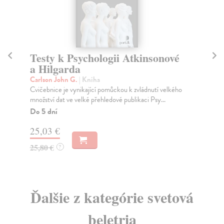
Testy k Psychologii Atkinsonové
Na
a Hilgarda
Sm
Aut
Carlson John G.
| Kniha
Syn
Cvičebnice je vynikající pomůckou k zvládnutí velkého
množství dat ve velké přehledové publikaci Psy...
Za
Do 5 dní
7,
25,03 €
7,
25,80 €
?
Ďalšie z kategórie svetová
beletria