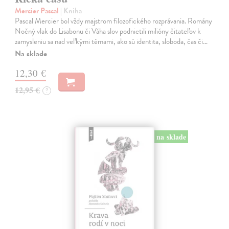
Mercier Pascal
| Kniha
Pascal Mercier bol vždy majstrom filozofického rozprávania. Romány
Nočný vlak do Lisabonu či Váha slov podnietili milióny čitateľov k
zamysleniu sa nad veľkými témami, ako sú identita, sloboda, čas či…
Na sklade
12,30 €
12,95 €
?
na sklade