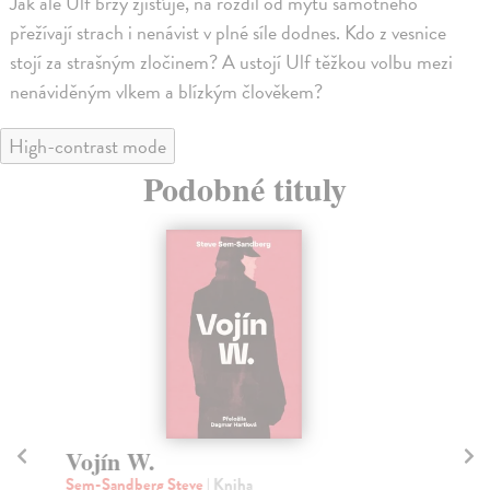
Jak ale Ulf brzy zjišťuje, na rozdíl od mýtu samotného
přežívají strach i nenávist v plné síle dodnes. Kdo z vesnice
stojí za strašným zločinem? A ustojí Ulf těžkou volbu mezi
nenáviděným vlkem a blízkým člověkem?
High-contrast mode
Podobné tituly
Vojín W.
V 
Sem-Sandberg Steve
| Kniha
kol