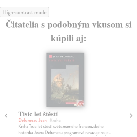
High-contrast mode
Čitatelia s podobným vkusom si
kúpili aj:
Tisíc let štěstí
P
M
Delumeau Jean
| Kniha
Kniha Tisíc let štěstí světoznámého francouzského
Be
historika Jeana Delumeau programově navazuje na je...
Poj