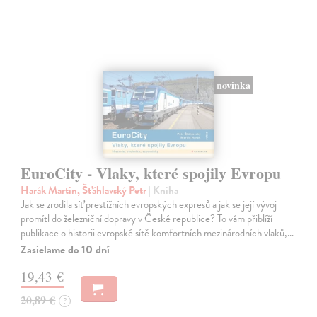
novinka
EuroCity - Vlaky, které spojily Evropu
Harák Martin, Šťáhlavský Petr
| Kniha
Jak se zrodila síť prestižních evropských expresů a jak se její vývoj
promítl do železniční dopravy v České republice? To vám přiblíží
publikace o historii evropské sítě komfortních mezinárodních vlaků,…
Zasielame do 10 dní
19,43 €
20,89 €
?