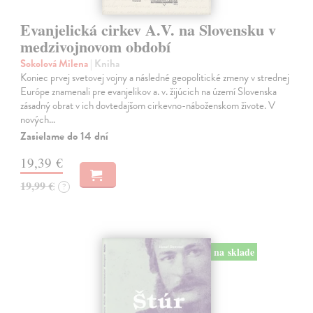
Evanjelická cirkev A.V. na Slovensku v
medzivojnovom období
Sokolová Milena
| Kniha
Koniec prvej svetovej vojny a následné geopolitické zmeny v strednej
Európe znamenali pre evanjelikov a. v. žijúcich na území Slovenska
zásadný obrat v ich dovtedajšom cirkevno-náboženskom živote. V
nových…
Zasielame do 14 dní
19,39 €
19,99 €
?
na sklade