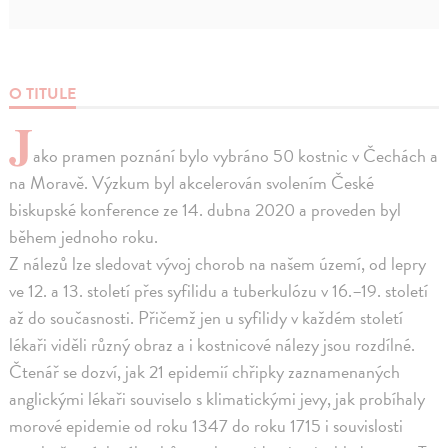
O TITULE
J
ako pramen poznání bylo vybráno 50 kostnic v Čechách a
na Moravě. Výzkum byl akcelerován svolením České
biskupské konference ze 14. dubna 2020 a proveden byl
během jednoho roku.
Z nálezů lze sledovat vývoj chorob na našem území, od lepry
ve 12. a 13. století přes syfilidu a tuberkulózu v 16.–19. století
až do současnosti. Přičemž jen u syfilidy v každém století
lékaři viděli různý obraz a i kostnicové nálezy jsou rozdílné.
Čtenář se dozví, jak 21 epidemií chřipky zaznamenaných
anglickými lékaři souviselo s klimatickými jevy, jak probíhaly
morové epidemie od roku 1347 do roku 1715 i souvislosti