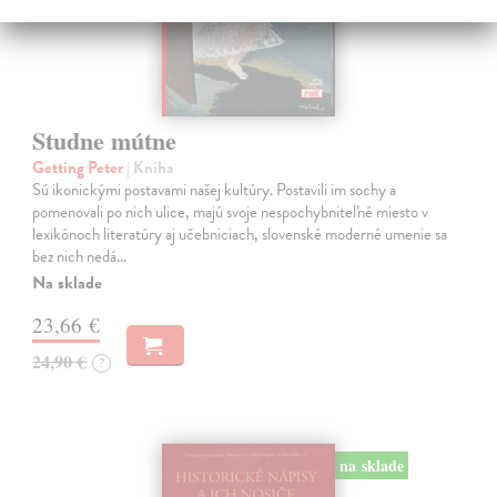
Studne mútne
Getting Peter
| Kniha
Sú ikonickými postavami našej kultúry. Postavili im sochy a
pomenovali po nich ulice, majú svoje nespochybniteľné miesto v
lexikónoch literatúry aj učebniciach, slovenské moderné umenie sa
bez nich nedá…
Na sklade
23,66 €
24,90 €
?
na sklade