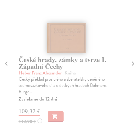
České hrady, zámky a tvrze I.
Sl
Západní Čechy
kol
Obd
Heber Franz Alexander
| Kniha
dod
Český překlad proslulého a sběratelsky ceněného
sedmisvazkového díla o českých hradech Böhmens
Do
Burge...
88
Zasielame do 12 dní
92
109,32 €
112,70 €
?