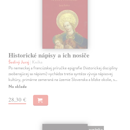
Historické nápisy a ich nosiče
Šedivý Juraj
| Kniha
Po nemeckej a francúzskej príručke epigrafie (historickej disciplíny
zaoberajúcej sa nápismi) vychádza tretia syntéza vývoja nápisovej
kultúry, primárne zameraná na územie Slovenska a blízke okolie, s…
Na sklade
28,30 €
novinka