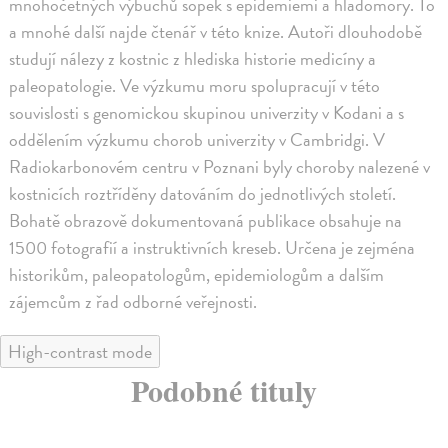
mnohočetných výbuchů sopek s epidemiemi a hladomory. To
a mnohé další najde čtenář v této knize. Autoři dlouhodobě
studují nálezy z kostnic z hlediska historie medicíny a
paleopatologie. Ve výzkumu moru spolupracují v této
souvislosti s genomickou skupinou univerzity v Kodani a s
oddělením výzkumu chorob univerzity v Cambridgi. V
Radiokarbonovém centru v Poznani byly choroby nalezené v
kostnicích roztříděny datováním do jednotlivých století.
Bohatě obrazově dokumentovaná publikace obsahuje na
1500 fotografií a instruktivních kreseb. Určena je zejména
historikům, paleopatologům, epidemiologům a dalším
zájemcům z řad odborné veřejnosti.
High-contrast mode
Podobné tituly