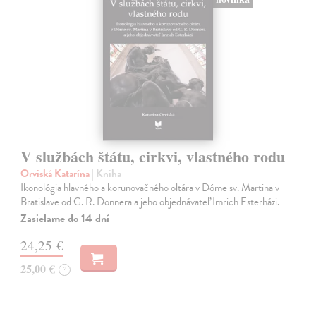
V službách štátu, cirkvi, vlastného rodu
Orviská Katarína
| Kniha
Ikonológia hlavného a korunovačného oltára v Dóme sv. Martina v
Bratislave od G. R. Donnera a jeho objednávateľ Imrich Esterházi.
Zasielame do 14 dní
24,25 €
25,00 €
?