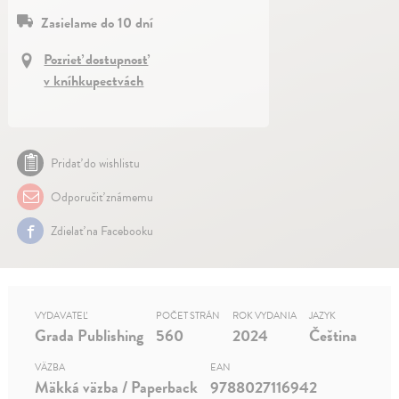
Zasielame do 10 dní
Pozrieť dostupnosť
v kníhkupectvách
Pridať do wishlistu
Odporučiť známemu
Zdielať na Facebooku
VYDAVATEĽ
POČET STRÁN
ROK VYDANIA
JAZYK
Grada Publishing
560
2024
Čeština
VÄZBA
EAN
Mäkká väzba / Paperback
9788027116942