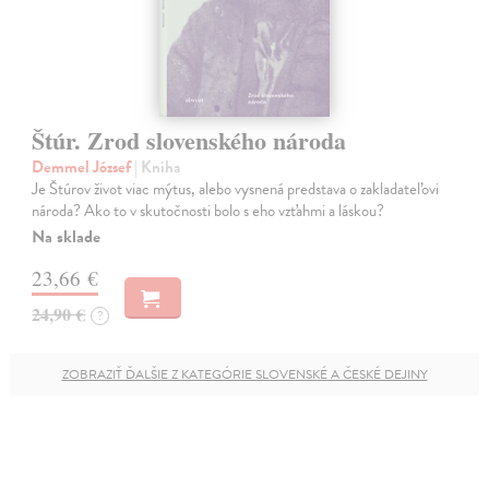
Štúr. Zrod slovenského národa
Demmel József
| Kniha
Je Štúrov život viac mýtus, alebo vysnená predstava o zakladateľovi
národa? Ako to v skutočnosti bolo s eho vzťahmi a láskou?
Na sklade
23,66 €
24,90 €
?
ZOBRAZIŤ ĎALŠIE Z KATEGÓRIE SLOVENSKÉ A ČESKÉ DEJINY