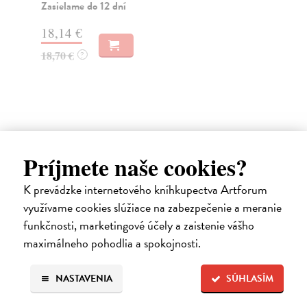
nál
Zasielame do 12 dní
Za
18,14 €
8,
18,70 €
?
8,
Ďalšie z kategórie slovenské a
Príjmete naše cookies?
české dejiny
K prevádzke internetového kníhkupectva Artforum
využívame cookies slúžiace na zabezpečenie a meranie
funkčnosti, marketingové účely a zaistenie vášho
na sklade
maximálneho pohodlia a spokojnosti.
NASTAVENIA
SÚHLASÍM