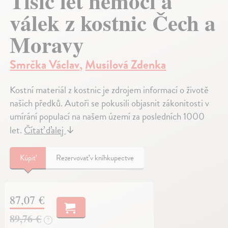
Tisíc let nemocí a
válek z kostnic Čech a
Moravy
Smrčka Václav
,
Musilová Zdenka
Kostní materiál z kostnic je zdrojem informací o životě
našich předků. Autoři se pokusili objasnit zákonitosti v
umírání populací na našem území za posledních 1000
let.
Čítať ďalej
↓
Kúpiť
Rezervovať v kníhkupectve
87,07 €
89,76 €
?