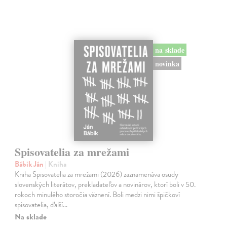
na sklade
novinka
Spisovatelia za mrežami
Bábik Ján
| Kniha
Kniha Spisovatelia za mrežami (2026) zaznamenáva osudy
slovenských literátov, prekladateľov a novinárov, ktorí boli v 50.
rokoch minulého storočia väznení. Boli medzi nimi špičkoví
spisovatelia, ďalší…
Na sklade