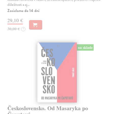
dôležitosti a aj…
Zasielame do 14 dní
29,10 €
30,00 €
?
na sklade
Československo. Od Masaryka po