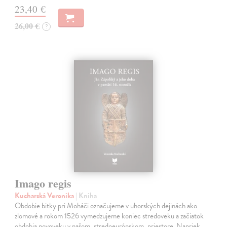
23,40 €
26,00 €
?
Imago regis
Kucharská Veronika
| Kniha
Obdobie bitky pri Moháči označujeme v uhorských dejinách ako
zlomové a rokom 1526 vymedzujeme koniec stredoveku a začiatok
obdobia novoveku v našom, stredoeurópskom, priestore. Napriek