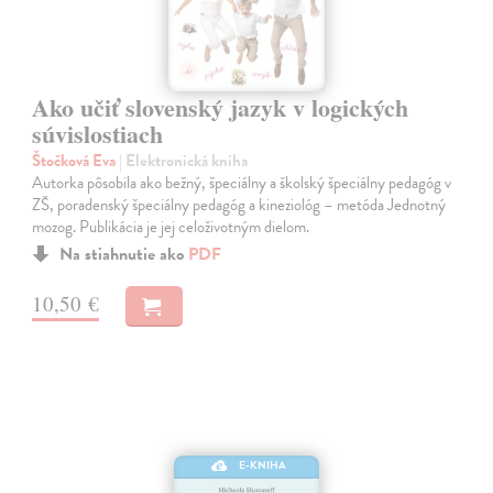
Ako učiť slovenský jazyk v logických
súvislostiach
Štočková Eva
| Elektronická kniha
Autorka pôsobila ako bežný, špeciálny a školský špeciálny pedagóg v
ZŠ, poradenský špeciálny pedagóg a kineziológ – metóda Jednotný
mozog. Publikácia je jej celoživotným dielom.
Na stiahnutie ako
PDF
10,50 €
E-KNIHA