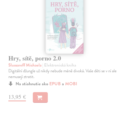
Hry, sítě, porno 2.0
Slussareff Michaela
| Elektronická kniha
Digitální džungle už nikdy nebude méně divoká. Vaše děti se v ní ale
nemusejí ztratit.
Na stiahnutie ako
EPUB
a
MOBI
13,95 €