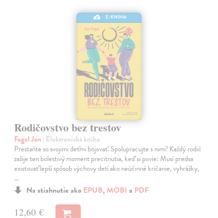
E-KNIHA
Rodičovstvo bez trestov
Fogel Jon
| Elektronická kniha
Prestaňte so svojimi deťmi bojovať. Spolupracujte s nimi! Každý rodič
zažije ten bolestivý moment precitnutia, keď si povie: Musí predsa
existovať lepší spôsob výchovy detí ako neúčinné kričanie, vyhrážky,
…
Na stiahnutie ako
EPUB
,
MOBI
a
PDF
12,60 €