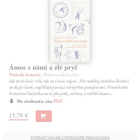
Ámos s námi a zlé pryč
Václavík Antonín
| Elektronická kniha
Jak se do lavic volá, tak se z lavic ozývá… Na neduhy českého školství
se dá jít různě, například pomocí veřejného pranýřování. Hravá kniha
Antonína Václavíka na to jde jinak, od lesa, a nahlíží situaci…
Na stiahnutie ako
PDF
15,79 €
ZOBRAZIŤ ĎALŠIE Z KATEGÓRIE PEDAGOGIKA