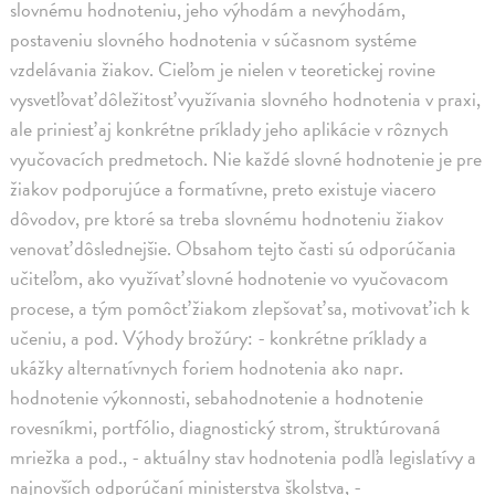
slovnému hodnoteniu, jeho výhodám a nevýhodám,
postaveniu slovného hodnotenia v súčasnom systéme
vzdelávania žiakov. Cieľom je nielen v teoretickej rovine
vysvetľovať dôležitosť využívania slovného hodnotenia v praxi,
ale priniesť aj konkrétne príklady jeho aplikácie v rôznych
vyučovacích predmetoch. Nie každé slovné hodnotenie je pre
žiakov podporujúce a formatívne, preto existuje viacero
dôvodov, pre ktoré sa treba slovnému hodnoteniu žiakov
venovať dôslednejšie. Obsahom tejto časti sú odporúčania
učiteľom, ako využívať slovné hodnotenie vo vyučovacom
procese, a tým pomôcť žiakom zlepšovať sa, motivovať ich k
učeniu, a pod. Výhody brožúry: - konkrétne príklady a
ukážky alternatívnych foriem hodnotenia ako napr.
hodnotenie výkonnosti, sebahodnotenie a hodnotenie
rovesníkmi, portfólio, diagnostický strom, štruktúrovaná
mriežka a pod., - aktuálny stav hodnotenia podľa legislatívy a
najnovších odporúčaní ministerstva školstva, -