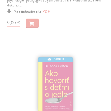
psychologie i pedagogiky a zájem o ni setrvává i v dnešním školském
diskurzu.…
Na stiahnutie ako
PDF
9,00 €
E-KNIHA