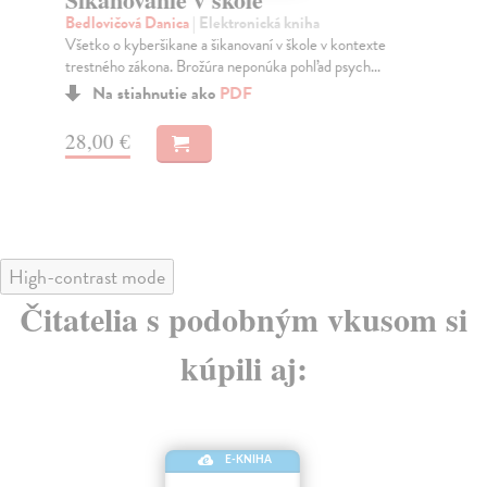
Bedlovičová Danica
| Elektronická kniha
Wi
Všetko o kyberšikane a šikanovaní v škole v kontexte
Efe
trestného zákona. Brožúra neponúka pohľad psych...
ped
Na stiahnutie ako
PDF
28,00 €
28
High-contrast mode
Čitatelia s podobným vkusom si
kúpili aj:
E-KNIHA