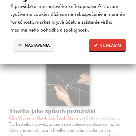
Ďalšie z kategórie pedagogika
K prevádzke internetového kníhkupectva Artforum
využívame cookies slúžiace na zabezpečenie a meranie
funkčnosti, marketingové účely a zaistenie vášho
maximálneho pohodlia a spokojnosti.
E-KNIHA
NASTAVENIA
SÚHLASÍM
Tvorba jako způsob poznávání
Chrz Vladimír, Slavik Jan, Štech Stanislav
| Elektronická kniha
Tvorba anebo tvořivost, založená na myšlence osvobození a rozvíjení
lidské přirozenosti, patřila k velkým tématům modernistické