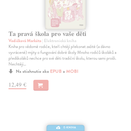
Ta pravá škola pro vaše děti
Vodičková Markéta
| Elektronická kniha
Kniha pro vědomé rodiče, kteří chtějí překonat zažité (a dávno
vyvrácené) mýty o fungování dobré školy Mnoho rodičů školáků a
předškoláků nechce pro své děti tradiční školu, kterou sami prošli.
Nechtějí…
Na stiahnutie ako
EPUB
a
MOBI
12,49 €
E-KNIHA