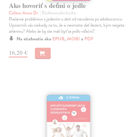
Ako hovoriť s deťmi o jedle
Colton Anna Dr.
| Elektronická kniha
Riešenie problémov s jedením u detí od narodenia po adolescenciu
Upozornili vás niekedy na to, že si nesmiete dať dezert, kým nezjete
zeleninu? Alebo že by ste mali byť za jedlo vďační?
Na stiahnutie ako
EPUB
,
MOBI
a
PDF
16,20 €
E-KNIHA