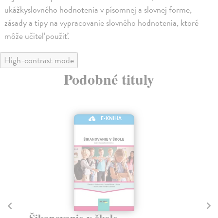
ukážkyslovného hodnotenia v písomnej a slovnej forme,
zásady a tipy na vypracovanie slovného hodnotenia, ktoré
môže učiteľ použiť.
High-contrast mode
Podobné tituly
E-KNIHA
Šikanovanie v škole
K