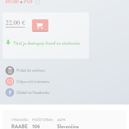
MOBI
a
PDF
?
22,00 €
Titul je dostupný ihneď na stiahnutie
Pridať do wishlistu
Odporučiť známemu
Zdielať na Facebooku
VYDAVATEĽ
POČET STRÁN
JAZYK
RAABE
106
Slovenčina