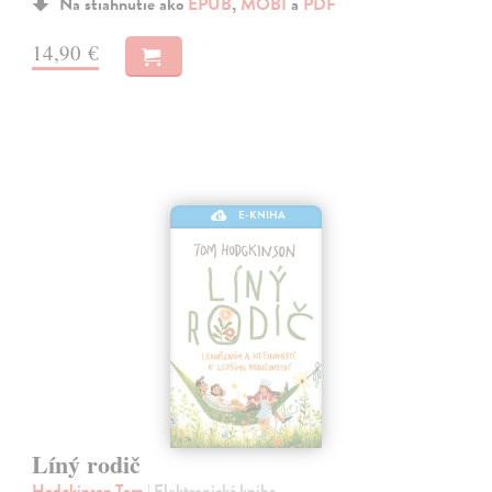
Na stiahnutie ako
EPUB
,
MOBI
a
PDF
14,90 €
E-KNIHA
Líný rodič
Hodgkinson Tom
| Elektronická kniha