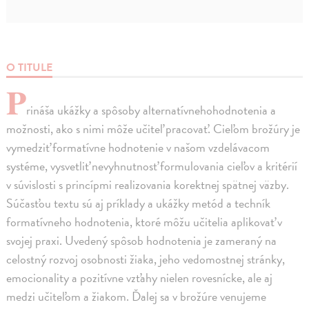
O TITULE
P
rináša ukážky a spôsoby alternatívnehohodnotenia a
možnosti, ako s nimi môže učiteľ pracovať. Cieľom brožúry je
vymedziť formatívne hodnotenie v našom vzdelávacom
systéme, vysvetliť nevyhnutnosť formulovania cieľov a kritérií
v súvislosti s princípmi realizovania korektnej spätnej väzby.
Súčasťou textu sú aj príklady a ukážky metód a techník
formatívneho hodnotenia, ktoré môžu učitelia aplikovať v
svojej praxi. Uvedený spôsob hodnotenia je zameraný na
celostný rozvoj osobnosti žiaka, jeho vedomostnej stránky,
emocionality a pozitívne vzťahy nielen rovesnícke, ale aj
medzi učiteľom a žiakom. Ďalej sa v brožúre venujeme