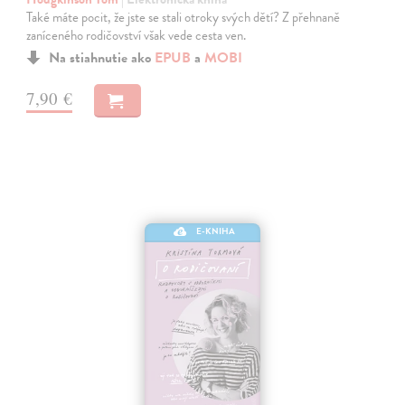
Také máte pocit, že jste se stali otroky svých dětí? Z přehnaně
zaníceného rodičovství však vede cesta ven.
Na stiahnutie ako
EPUB
a
MOBI
7,90 €
E-KNIHA