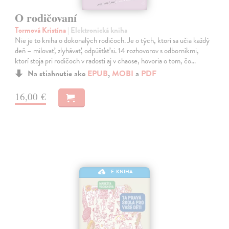
O rodičovaní
Tormová Kristína
| Elektronická kniha
Nie je to kniha o dokonalých rodičoch. Je o tých, ktorí sa učia každý
deň – milovať, zlyhávať, odpúšťať si. 14 rozhovorov s odborníkmi,
ktorí stoja pri rodičoch v radosti aj v chaose, hovoria o tom, čo…
Na stiahnutie ako
EPUB
,
MOBI
a
PDF
16,00 €
E-KNIHA