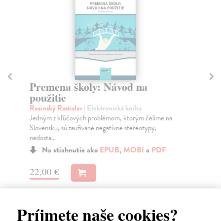
Premena školy: Návod na
Ak
použitie
Sh
To 
Rosinský Rastislav
| Elektronická kniha
ni
Jedným z kľúčových problémom, ktorým čelíme na
Slovensku, sú zaužívané negatívne stereotypy,
nedosta...
Na stiahnutie ako
EPUB
,
MOBI
a
PDF
13
22,00 €
Príjmete naše cookies?