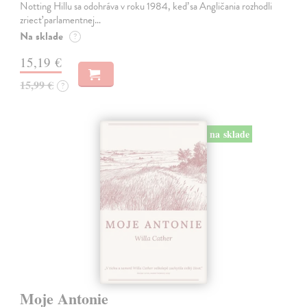
Notting Hillu sa odohráva v roku 1984, keď sa Angličania rozhodli
zriecť parlamentnej…
Na sklade
?
15,19 €
15,99 €
?
na sklade
Moje Antonie