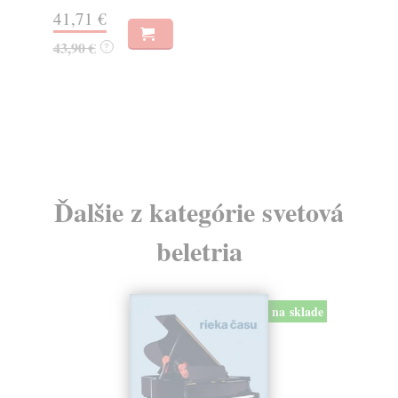
41,71 €
16
43,90 €
16
?
Ďalšie z kategórie svetová
beletria
na sklade