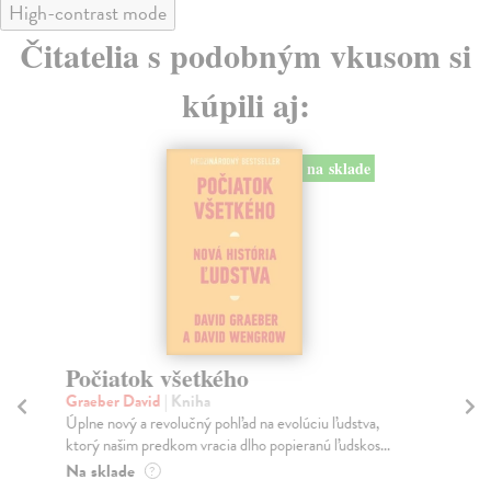
High-contrast mode
Čitatelia s podobným vkusom si
kúpili aj:
na sklade
Počiatok všetkého
Ni
Graeber David
| Kniha
Ko
Úplne nový a revolučný pohľad na evolúciu ľudstva,
Máš
ktorý našim predkom vracia dlho popieranú ľudskos...
hra
Na sklade
Na
?