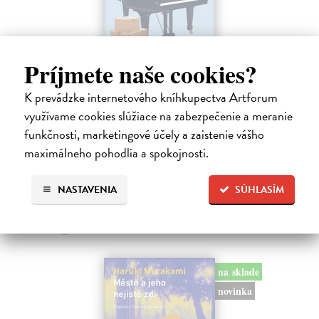
Príjmete naše cookies?
K prevádzke internetového kníhkupectva Artforum
Rieka času
využívame cookies slúžiace na zabezpečenie a meranie
Mercier Pascal
| Kniha
Pascal Mercier bol vždy majstrom filozofického rozprávania. Romány
funkčnosti, marketingové účely a zaistenie vášho
Nočný vlak do Lisabonu či Váha slov podnietili milióny čitateľov k
maximálneho pohodlia a spokojnosti.
zamysleniu sa nad veľkými témami, ako sú identita, sloboda, čas či…
Na sklade
?
NASTAVENIA
SÚHLASÍM
12,30 €
12,95 €
?
na sklade
novinka