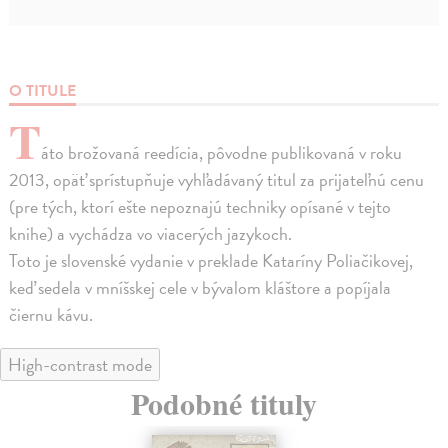
O TITULE
T
áto brožovaná reedícia, pôvodne publikovaná v roku
2013, opäť sprístupňuje vyhľadávaný titul za prijateľnú cenu
(pre tých, ktorí ešte nepoznajú techniky opísané v tejto
knihe) a vychádza vo viacerých jazykoch.
Toto je slovenské vydanie v preklade Kataríny Poliačikovej,
keď sedela v mníšskej cele v bývalom kláštore a popíjala
čiernu kávu.
High-contrast mode
Podobné tituly