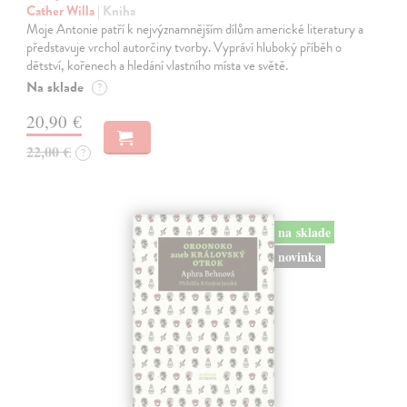
Cather Willa
| Kniha
Moje Antonie patří k nejvýznamnějším dílům americké literatury a
představuje vrchol autorčiny tvorby. Vypráví hluboký příběh o
dětství, kořenech a hledání vlastního místa ve světě.
Na sklade
?
20,90 €
22,00 €
?
na sklade
novinka