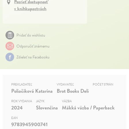
Pozrieť dostupnosť
v kníhkupectvách
Pridať do wishlistu
Odporučiť známemu
Zdielať na Facebooku
PREKLADATEĽ
VYDAVATEĽ
POČET STRÁN
Poliačiková Katarína
Brot Books Deli
ROK VYDANIA
JAZYK
VÄZBA
2024
Slovenčina
Mäkká väzba / Paperback
EAN
9783945900741