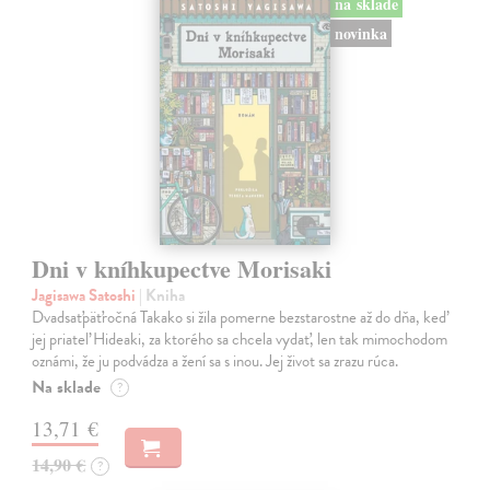
na sklade
novinka
Dni v kníhkupectve Morisaki
Jagisawa Satoshi
| Kniha
Dvadsaťpäťročná Takako si žila pomerne bezstarostne až do dňa, keď
jej priateľ Hideaki, za ktorého sa chcela vydať, len tak mimochodom
oznámi, že ju podvádza a žení sa s inou. Jej život sa zrazu rúca.
Na sklade
?
13,71 €
14,90 €
?