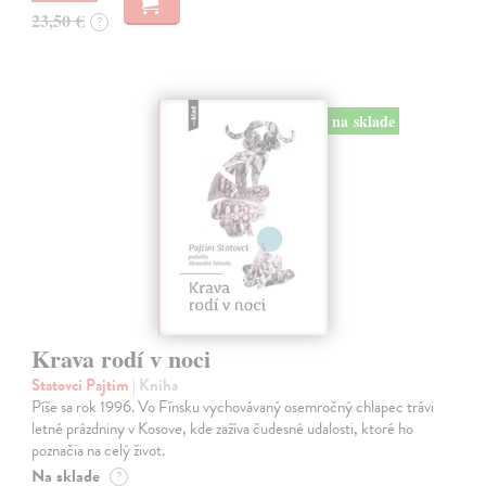
23,50 €
?
na sklade
Krava rodí v noci
Statovci Pajtim
| Kniha
Píše sa rok 1996. Vo Fínsku vychovávaný osemročný chlapec trávi
letné prázdniny v Kosove, kde zažíva čudesné udalosti, ktoré ho
poznačia na celý život.
Na sklade
?