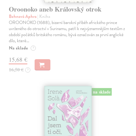
Oroonoko aneb Královský otrok
Behnová Aphra
| Kniha
OROONOKO (1688), bizarní barokní příběh afrického prince
uvrženého do otroctví v Surinamu, patří k nejvýznamnějším textům z
období počátků britského románu, bývá označován za první anglické
dílo, které…
Na sklade
?
15,68 €
16,50 €
?
na sklade