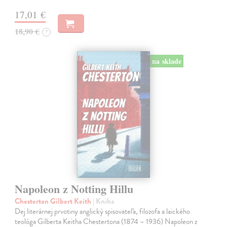
17,01 €
18,90 €
?
na sklade
Napoleon z Notting Hillu
Chesterton Gilbert Keith
| Kniha
Dej literárnej prvotiny anglický spisovateľa, filozofa a laického
teológa Gilberta Keitha Chestertona (1874 – 1936) Napoleon z