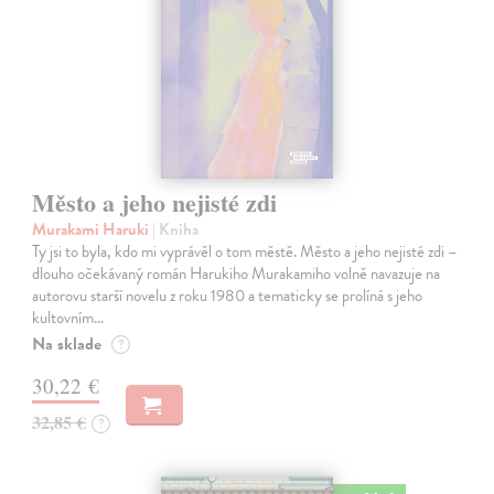
Město a jeho nejisté zdi
Murakami Haruki
| Kniha
Ty jsi to byla, kdo mi vyprávěl o tom městě. Město a jeho nejisté zdi –
dlouho očekávaný román Harukiho Murakamiho volně navazuje na
autorovu starší novelu z roku 1980 a tematicky se prolíná s jeho
kultovním…
Na sklade
?
30,22 €
32,85 €
?