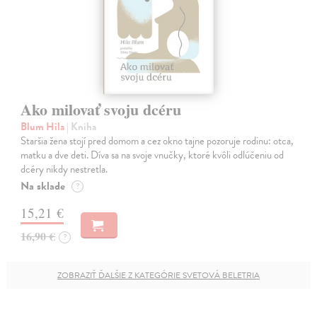
Ako milovať svoju dcéru
Blum Hila
| Kniha
Staršia žena stojí pred domom a cez okno tajne pozoruje rodinu: otca,
matku a dve deti. Díva sa na svoje vnučky, ktoré kvôli odlúčeniu od
dcéry nikdy nestretla.
Na sklade
?
15,21 €
16,90 €
?
ZOBRAZIŤ ĎALŠIE Z KATEGÓRIE SVETOVÁ BELETRIA