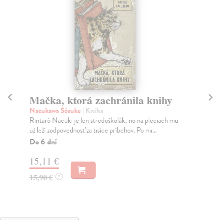
Mačka, ktorá zachránila knihy
St
Nacukawa Sósuke
| Kniha
Mc
Rintaró Nacuki je len stredoškolák, no na pleciach mu
Môž
už leží zodpovednosť za tisíce príbehov. Po mi...
my 
Do 6 dní
Do
15,11 €
13
15,90 €
14
?