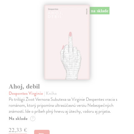
na sklade
Ahoj, debil
Despentes Virginie
| Kniha
Po trilógii Život Vernona Subutexa sa Virginie Despentes vracia s
románom, ktorý pripomína ultrasúčasnú verziu Nebezpečných
známostí. Ide o príbeh plný hnevu aj útechy, vzdoru aj prijatia.
Na sklade
?
22,33 €