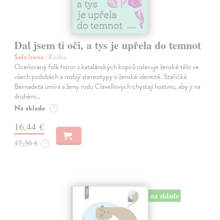
Dal jsem ti oči, a tys je upřela do temnot
Sola Irene
| Kniha
Oceňovaný folk horor z katalánských kopců oslavuje ženské tělo ve
všech podobách a rozbíjí stereotypy o ženské identitě. Stařičká
Bernadeta umírá a ženy rodu Clavellových chystají hostinu, aby ji na
druhém…
Na sklade
?
16,44 €
17,30 €
?
na sklade