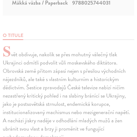
Mäkká väzba / Paperback
9788025744031
O TITULE
S
vět obdivuje, nakolik se přes mohutný válečný tlak
Ukrajinci odmítli podvolit vůli moskevského diktátora.
Obrovská země přitom zápasí nejen s přesilou východních
nájezdníků, ale také s vlastním kulturním a historickým
dědictvím. Šestice zpravodajů České televize nabízí ničím
nezastřený kritický pohled i na slabiny bránící se Ukrajiny,
jako je postsovětská strnulost, endemická korupce,
institucionalizovaný machismus nebo mezigenerační napětí.
A nachází jiskry naděje v odhodlání mladých mužů a žen
ubránit svou vlast a brzy ji proměnit ve fungující
svobodomyslnou demokracii.