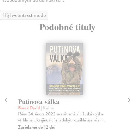
High-contrast mode
Podobné tituly
Putinova válka
Fj
Borek David
| Kniha
Wo
Ráno 24. února 2022 se svět změnil. Ruská vojska
Chy
vtrhla na Ukrajinu s cílem dobýt rozsáhlá území a n...
slo
Zasielame do 12 dní
Na