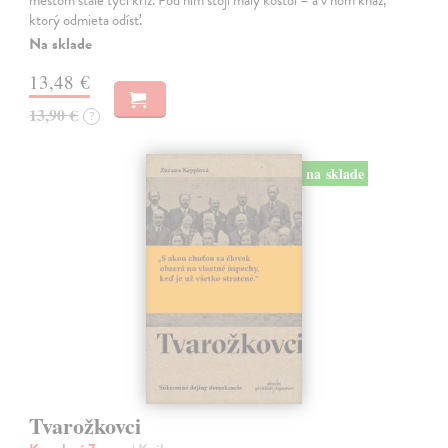
ktorý odmieta odísť.
Na sklade
13,48 €
13,90 €
?
na sklade
Tvarožkovci