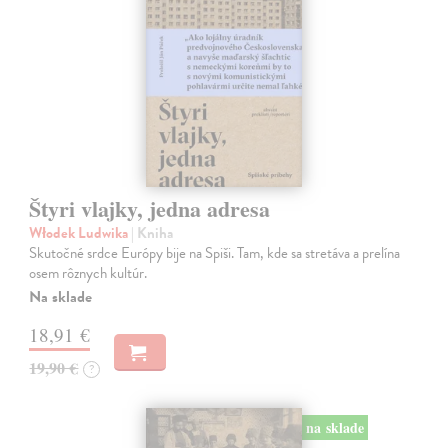
Štyri vlajky, jedna adresa
Włodek Ludwika
| Kniha
Skutočné srdce Európy bije na Spiši. Tam, kde sa stretáva a prelína
osem rôznych kultúr.
Na sklade
18,91 €
19,90 €
?
na sklade