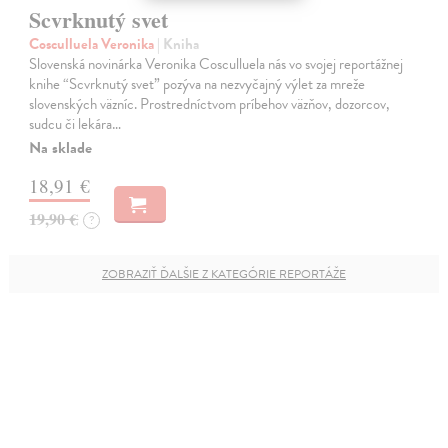
Scvrknutý svet
Cosculluela Veronika
| Kniha
Slovenská novinárka Veronika Cosculluela nás vo svojej reportážnej
knihe “Scvrknutý svet” pozýva na nezvyčajný výlet za mreže
slovenských väzníc. Prostredníctvom príbehov väzňov, dozorcov,
sudcu či lekára…
Na sklade
18,91 €
19,90 €
?
ZOBRAZIŤ ĎALŠIE Z KATEGÓRIE REPORTÁŽE