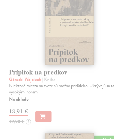
Prípitok na predkov
Górecki Wojciech
| Kniha
Niektoré miesta na svete sú možno priďaleko. Ukrývajú sa za
vysokými horami.
Na sklade
18,91 €
19,90 €
?