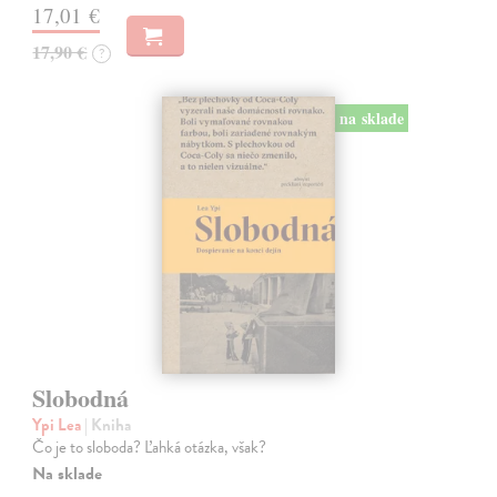
17,01 €
17,90 €
?
na sklade
Slobodná
Ypi Lea
| Kniha
Čo je to sloboda? Ľahká otázka, však?
Na sklade