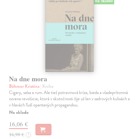
na sklade
Na dne mora
Böhmer Kristína
| Kniha
Cigary, salsa a rum. Ale tiež potravinová kríza, bieda a všadeprítomná
ozvena revolúcie, ktorá v skutočnosti žije už len v sadrových kulisách a
v hlavách ľudí opantaných propagandou.
Na sklade
16,06 €
16,90 €
?