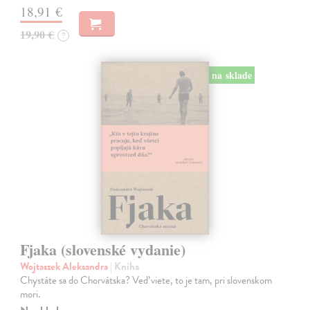
18,91 €
19,90 €
?
na sklade
Fjaka (slovenské vydanie)
Wojtaszek Aleksandra
| Kniha
Chystáte sa do Chorvátska? Veď viete, to je tam, pri slovenskom
mori.