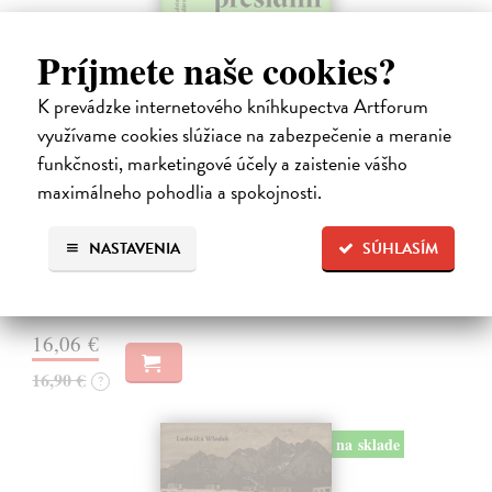
Príjmete naše cookies?
K prevádzke internetového kníhkupectva Artforum
využívame cookies slúžiace na zabezpečenie a meranie
funkčnosti, marketingové účely a zaistenie vášho
Páni nás sem presídlili
maximálneho pohodlia a spokojnosti.
Labba Anna Ellin
| Kniha
Chcete spoznať Škandináviu z trochu iného uhla? Zabudnite na fjordy
NASTAVENIA
SÚHLASÍM
či polárnu žiaru, pátrajte po príbehoch ľudí a po jazvách, ktoré v
krajine zanechali dejiny.
Na sklade
16,06 €
16,90 €
?
na sklade