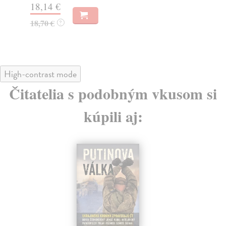
18,14 €
17
18,70 €
17
?
High-contrast mode
Čitatelia s podobným vkusom si
kúpili aj: