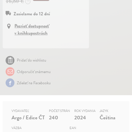
16,80 €
?
Zasielame do 12 dní
Pozrieť dostupnosť
v kníhkupectvách
Pridať do wishlistu
Odporučiť známemu
Zdielať na Facebooku
VYDAVATEĽ
POČET STRÁN
ROK VYDANIA
JAZYK
Argo / Edice ČT
240
2024
Čeština
VÄZBA
EAN