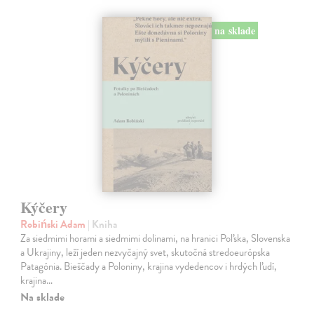
na sklade
Kýčery
Robiński Adam
| Kniha
Za siedmimi horami a siedmimi dolinami, na hranici Poľska, Slovenska
a Ukrajiny, leží jeden nezvyčajný svet, skutočná stredoeurópska
Patagónia. Bieščady a Poloniny, krajina vydedencov i hrdých ľudí,
krajina…
Na sklade