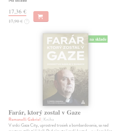
Na sklade
17,36 €
17,90 €
?
na sklade
Farár, ktorý zostal v Gaze
Romanelli Gabriel
| Kniha
V srdci Gaza City, uprostred trosiek a bombardovania, sa nad
mestom stále týči kríž. Pod ním stojí malý kostol – a v ňom kňaz,