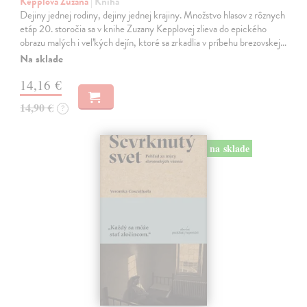
Kepplová Zuzana
| Kniha
Dejiny jednej rodiny, dejiny jednej krajiny. Množstvo hlasov z rôznych
etáp 20. storočia sa v knihe Zuzany Kepplovej zlieva do epického
obrazu malých i veľkých dejín, ktoré sa zrkadlia v príbehu brezovskej…
Na sklade
14,16 €
14,90 €
?
na sklade