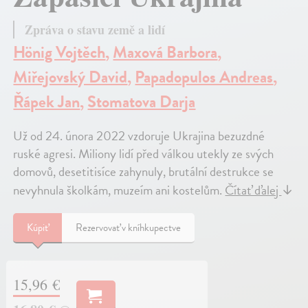
Zpráva o stavu země a lidí
Hönig Vojtěch
,
Maxová Barbora
,
Miřejovský David
,
Papadopulos Andreas
,
Řápek Jan
,
Stomatova Darja
Už od 24. února 2022 vzdoruje Ukrajina bezuzdné
ruské agresi. Miliony lidí před válkou utekly ze svých
domovů, desetitisíce zahynuly, brutální destrukce se
nevyhnula školkám, muzeím ani kostelům.
Čítať ďalej
↓
Kúpiť
Rezervovať v kníhkupectve
15,96 €