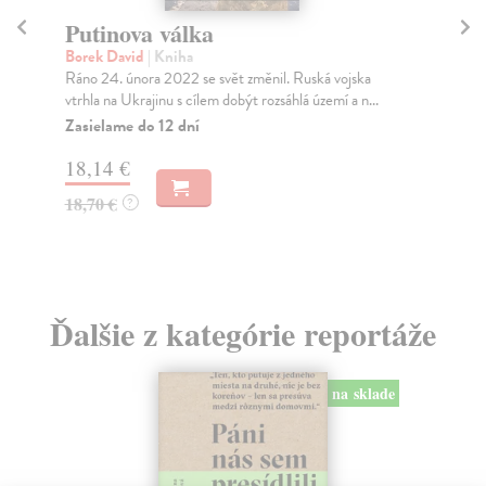
Putinova válka
Mě
Borek David
| Kniha
Mu
Ráno 24. února 2022 se svět změnil. Ruská vojska
Ty 
vtrhla na Ukrajinu s cílem dobýt rozsáhlá území a n...
jeh
Zasielame do 12 dní
Na
18,14 €
31
18,70 €
32
?
Ďalšie z kategórie reportáže
na sklade