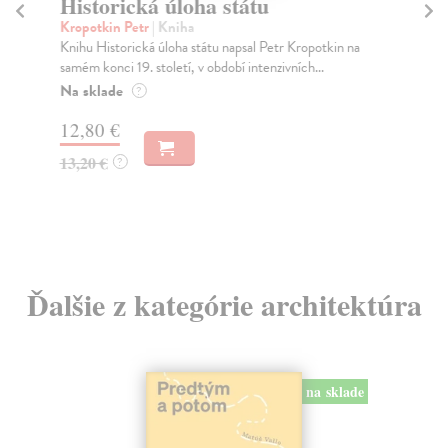
Historická úloha státu
M
Kropotkin Petr
| Kniha
Bi
Knihu Historická úloha státu napsal Petr Kropotkin na
Mno
samém konci 19. století, v období intenzivních...
spi
Na sklade
Na
?
12,80 €
15
13,20 €
16
?
Ďalšie z kategórie architektúra
na sklade