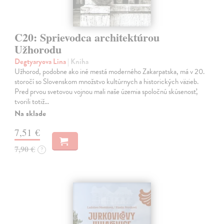
C20: Sprievodca architektúrou
Užhorodu
Degtyaryova Lina
| Kniha
Užhorod, podobne ako iné mestá moderného Zakarpatska, má v 20.
storočí so Slovenskom množstvo kultúrnych a historických väzieb.
Pred prvou svetovou vojnou mali naše územia spoločnú skúsenosť,
tvorili totiž…
Na sklade
7,51 €
7,90 €
?