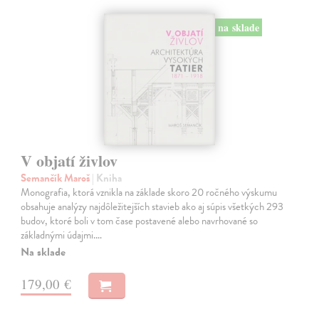
na sklade
V objatí živlov
Semančík Maroš
| Kniha
Monografia, ktorá vznikla na základe skoro 20 ročného výskumu
obsahuje analýzy najdôležitejších stavieb ako aj súpis všetkých 293
budov, ktoré boli v tom čase postavené alebo navrhované so
základnými údajmi.…
Na sklade
179,00 €