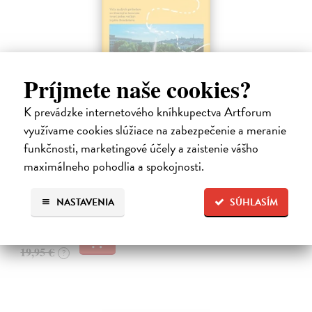
Príjmete naše cookies?
Predtým a potom
K prevádzke internetového kníhkupectva Artforum
využívame cookies slúžiace na zabezpečenie a meranie
Vallo Matúš
| Kniha
Predtým tu bola vízia skupiny nadšencov, ktorí chceli premeniť
funkčnosti, marketingové účely a zaistenie vášho
hlavné mesto Slovenska na modernú európsku metropolu. Dnes je tu
maximálneho pohodlia a spokojnosti.
Bratislava a jej primátor Matúš Vallo, ktorí ukazujú, že aj zdanlivo
naivné…
Na sklade
NASTAVENIA
SÚHLASÍM
18,55 €
19,95 €
?