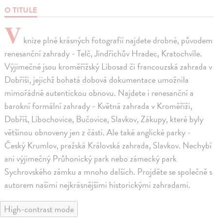
O TITULE
V
knize plné krásných fotografií najdete drobné, původem
renesanční zahrady - Telč, Jindřichův Hradec, Kratochvíle.
Výjimečné jsou kroměřížský Libosad či francouzská zahrada v
Dobříši, jejichž bohatá dobová dokumentace umožnila
mimořádně autentickou obnovu. Najdete i renesanční a
barokní formální zahrady - Květná zahrada v Kroměříži,
Dobříš, Libochovice, Bučovice, Slavkov, Zákupy, které byly
většinou obnoveny jen z části. Ale také anglické parky -
Český Krumlov, pražská Královská zahrada, Slavkov. Nechybí
ani výjimečný Průhonický park nebo zámecký park
Sychrovského zámku a mnoho dalších. Projděte se společně s
autorem našimi nejkrásnějšími historickými zahradami.
High-contrast mode