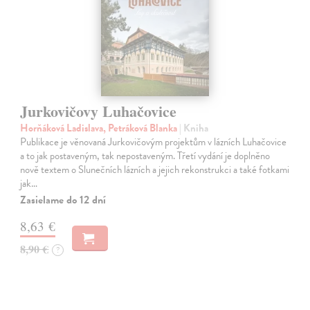
Jurkovičovy Luhačovice
Horňáková Ladislava, Petráková Blanka
| Kniha
Publikace je věnovaná Jurkovičovým projektům v lázních Luhačovice
a to jak postaveným, tak nepostaveným. Třetí vydání je doplněno
nově textem o Slunečních lázních a jejich rekonstrukci a také fotkami
jak…
Zasielame do 12 dní
8,63 €
8,90 €
?