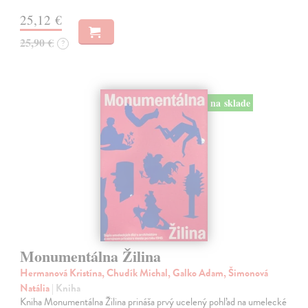
25,12 €
25,90 €
?
na sklade
Monumentálna Žilina
Hermanová Kristína, Chudík Michal, Galko Adam, Šimonová
Natália
| Kniha
Kniha Monumentálna Žilina prináša prvý ucelený pohľad na umelecké