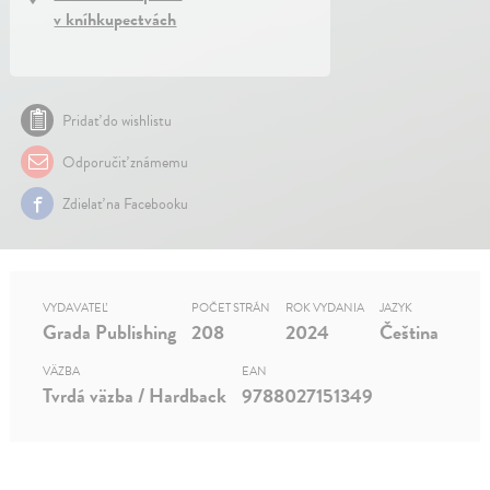
v kníhkupectvách
Pridať do wishlistu
Odporučiť známemu
Zdielať na Facebooku
VYDAVATEĽ
POČET STRÁN
ROK VYDANIA
JAZYK
Grada Publishing
208
2024
Čeština
VÄZBA
EAN
Tvrdá väzba / Hardback
9788027151349