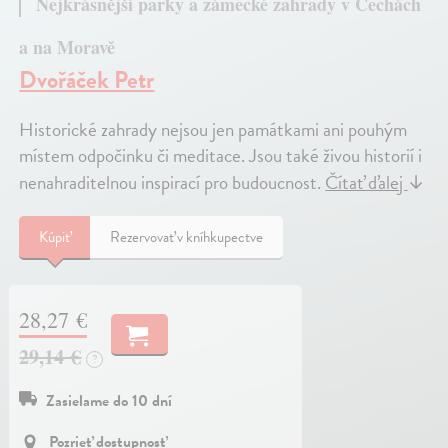
Nejkrásnější parky a zámecké zahrady v Čechách
a na Moravě
Dvořáček Petr
Historické zahrady nejsou jen památkami ani pouhým
místem odpočinku či meditace. Jsou také živou historií i
nenahraditelnou inspirací pro budoucnost.
Čítať ďalej
↓
Kúpiť
Rezervovať v kníhkupectve
28,27 €
29,14 €
?
Zasielame do 10 dní
Pozrieť dostupnosť