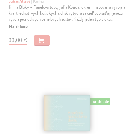
Juhás Maroš
| Kniha
Kniha Bloky – Panelová topografia Košíc si okrem mapovania vývoja a
kvalít jednotlivých košických sídlisk vytýčila za cieľ popísať aj genézu
vývoja jednotlivých panelových sústav. Každý jeden typ bloku…
Na sklade
33,00 €
na sklade