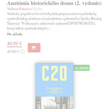
Anatómia historického domu (2. vydanie)
Vošková Katarína
| Kniha
Vedecko-populárna forma knihy bola prepracovaná na požiadavky
vysokoškolskej učebnice a k pôvodnému vydavateľovi Spolku Banskej
Štiavnice ´91 dáva punc odbornosti vydavateľ SPEKTRUM STU,
ktorý edície vysokoškolských…
Na sklade
40,50 €
45,00 €
?
na sklade