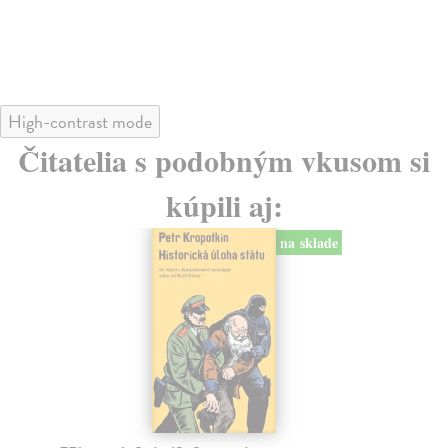
28
High-contrast mode
Čitatelia s podobným vkusom si
kúpili aj:
na sklade