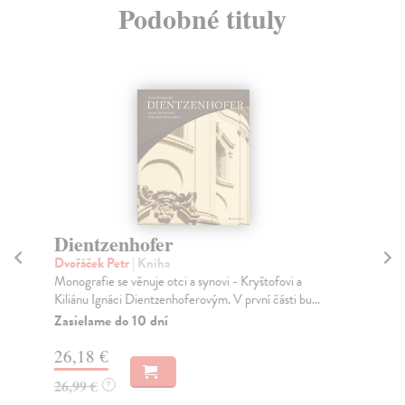
Podobné tituly
Dientzenhofer
O
st
Dvořáček Petr
| Kniha
Monografie se věnuje otci a synovi - Kryštofovi a
Dv
Kiliánu Ignáci Dientzenhoferovým. V první části bu...
Vel
dop
Zasielame do 10 dní
pře
26,18 €
Za
26,99 €
?
27