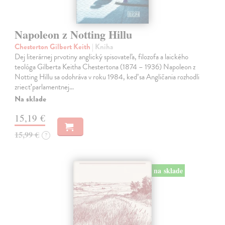
Napoleon z Notting Hillu
Chesterton Gilbert Keith
| Kniha
Dej literárnej prvotiny anglický spisovateľa, filozofa a laického
teológa Gilberta Keitha Chestertona (1874 – 1936) Napoleon z
Notting Hillu sa odohráva v roku 1984, keď sa Angličania rozhodli
zriecť parlamentnej…
Na sklade
15,19 €
15,99 €
?
na sklade