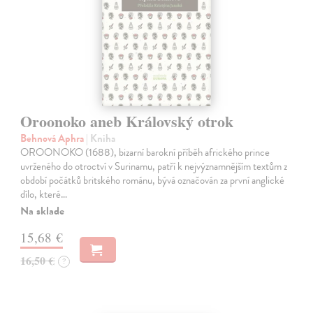
Oroonoko aneb Královský otrok
Behnová Aphra
| Kniha
OROONOKO (1688), bizarní barokní příběh afrického prince
uvrženého do otroctví v Surinamu, patří k nejvýznamnějším textům z
období počátků britského románu, bývá označován za první anglické
dílo, které…
Na sklade
15,68 €
16,50 €
?