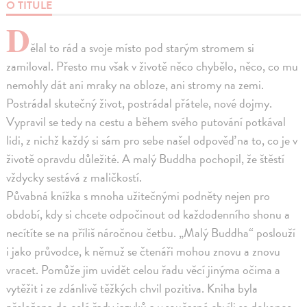
O TITULE
D
ělal to rád a svoje místo pod starým stromem si
zamiloval. Přesto mu však v životě něco chybělo, něco, co mu
nemohly dát ani mraky na obloze, ani stromy na zemi.
Postrádal skutečný život, postrádal přátele, nové dojmy.
Vypravil se tedy na cestu a během svého putování potkával
lidi, z nichž každý si sám pro sebe našel odpověď na to, co je v
životě opravdu důležité. A malý Buddha pochopil, že štěstí
vždycky sestává z maličkostí.
Půvabná knížka s mnoha užitečnými podněty nejen pro
období, kdy si chcete odpočinout od každodenního shonu a
necítíte se na příliš náročnou četbu. „Malý Buddha“ poslouží
i jako průvodce, k němuž se čtenáři mohou znovu a znovu
vracet. Pomůže jim uvidět celou řadu věcí jinýma očima a
vytěžit i ze zdánlivě těžkých chvil pozitiva. Kniha byla
přeložena do celé řady jazyků a v současné chvíli se dokonce