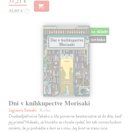
31,21 €
32,85 €
?
na sklade
novinka
Dni v kníhkupectve Morisaki
Jagisawa Satoshi
| Kniha
Dvadsaťpäťročná Takako si žila pomerne bezstarostne až do dňa, keď
jej priateľ Hideaki, za ktorého sa chcela vydať, len tak mimochodom
oznámi, že ju podvádza a žení sa s inou. Jej život sa zrazu rúca.