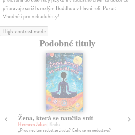
připravuje seriál s malým Buddhou v hlavní roli. Pozor:
Vhodné i pro nebuddhisty!
High-contrast mode
Podobné tituly
Žena, která se naučila snít
D
Hermsen Julian
| Kniha
Fr
„Proč necítím radost ze života? Čeho se mi nedostává?
Fre