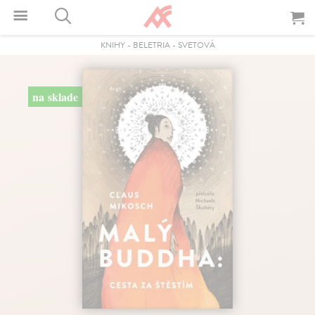
KNIHY
-
BELETRIA
-
SVETOVÁ
na sklade