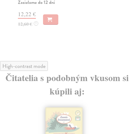
Žen
Zasielame do 12 dní
Za
12,22 €
13
12,60 €
?
13
High-contrast mode
Čitatelia s podobným vkusom si
kúpili aj: