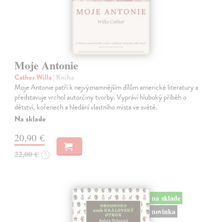
Moje Antonie
Cather Willa
| Kniha
Moje Antonie patří k nejvýznamnějším dílům americké literatury a
představuje vrchol autorčiny tvorby. Vypráví hluboký příběh o
dětství, kořenech a hledání vlastního místa ve světě.
Na sklade
20,90 €
22,00 €
?
na sklade
novinka