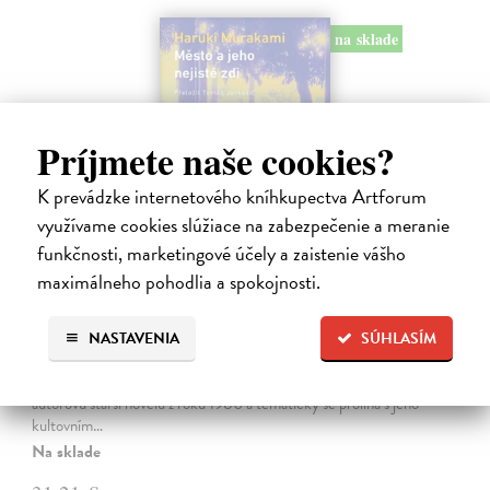
na sklade
Príjmete naše cookies?
K prevádzke internetového kníhkupectva Artforum
využívame cookies slúžiace na zabezpečenie a meranie
funkčnosti, marketingové účely a zaistenie vášho
maximálneho pohodlia a spokojnosti.
Město a jeho nejisté zdi
Murakami Haruki
| Kniha
NASTAVENIA
SÚHLASÍM
Ty jsi to byla, kdo mi vyprávěl o tom městě. Město a jeho nejisté zdi –
dlouho očekávaný román Harukiho Murakamiho volně navazuje na
autorovu starší novelu z roku 1980 a tematicky se prolíná s jeho
kultovním…
Na sklade