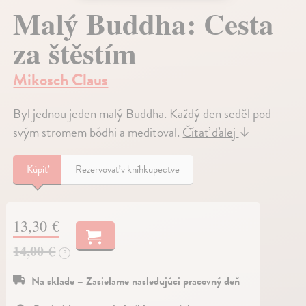
Malý Buddha: Cesta
za štěstím
Mikosch Claus
Byl jednou jeden malý Buddha. Každý den seděl pod
svým stromem bódhi a meditoval.
Čítať ďalej
↓
Kúpiť
Rezervovať v kníhkupectve
13,30 €
14,00 €
?
Na sklade – Zasielame nasledujúci pracovný deň