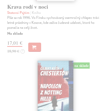
Krava rodí v noci
Statovci Pajtim
| Kniha
Píše sa rok 1996. Vo Fínsku vychovávaný osemročný chlapec trávi
letné prázdniny v Kosove, kde zažíva čudesné udalosti, ktoré ho
poznačia na celý život.
Na sklade
17,01 €
18,90 €
?
na sklade