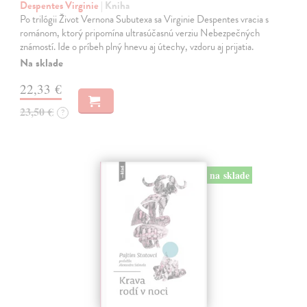
Despentes Virginie
| Kniha
Po trilógii Život Vernona Subutexa sa Virginie Despentes vracia s
románom, ktorý pripomína ultrasúčasnú verziu Nebezpečných
známostí. Ide o príbeh plný hnevu aj útechy, vzdoru aj prijatia.
Na sklade
22,33 €
23,50 €
?
na sklade