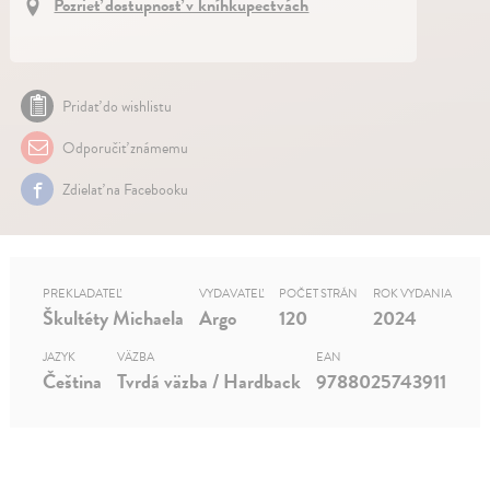
Pozrieť dostupnosť v kníhkupectvách
Pridať do wishlistu
Odporučiť známemu
Zdielať na Facebooku
PREKLADATEĽ
VYDAVATEĽ
POČET STRÁN
ROK VYDANIA
Škultéty Michaela
Argo
120
2024
JAZYK
VÄZBA
EAN
Čeština
Tvrdá väzba / Hardback
9788025743911