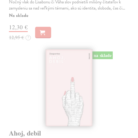
Nočný vlak do Lisabonu či Váha slov podnietili milióny čitateľov k
zamysleniu sa nad veľkými témami, ako sú identita, sloboda, čas či…
Na sklade
12,30 €
12,95 €
?
na sklade
Ahoj, debil