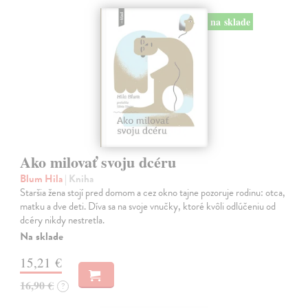
na sklade
Ako milovať svoju dcéru
Blum Hila
| Kniha
Staršia žena stojí pred domom a cez okno tajne pozoruje rodinu: otca,
matku a dve deti. Díva sa na svoje vnučky, ktoré kvôli odlúčeniu od
dcéry nikdy nestretla.
Na sklade
15,21 €
16,90 €
?