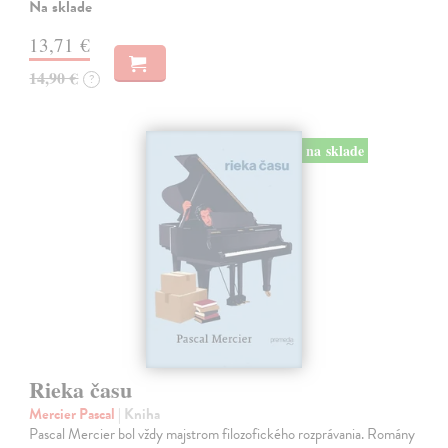
Na sklade
13,71 €
14,90 €
?
na sklade
Rieka času
Mercier Pascal
| Kniha
Pascal Mercier bol vždy majstrom filozofického rozprávania. Romány