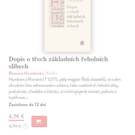
Dopis o třech základních řeholních
slibech
Romans Humbert z
| Kniha
Humbert z Romans († 1277), pátý magistr Řádu kazatelů, ve svém
okružním listu adresovaném celému řádu rozebírá tři řeholní sliby,
poslušnost, chudobu a čistotu, a s nimi spojené ctnosti, pokoru a
trpělivost.…
Zasielame do 12 dní
4,56 €
4,70 €
?