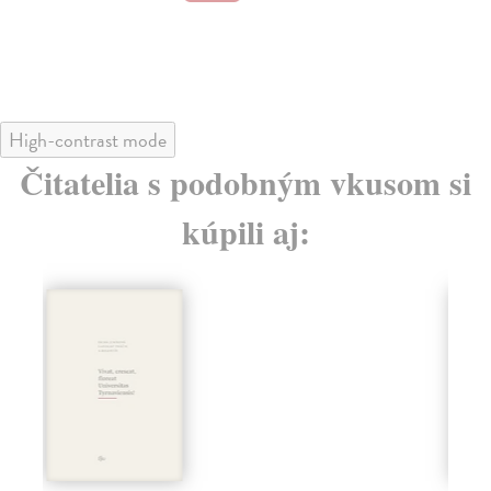
28
High-contrast mode
Čitatelia s podobným vkusom si
kúpili aj: