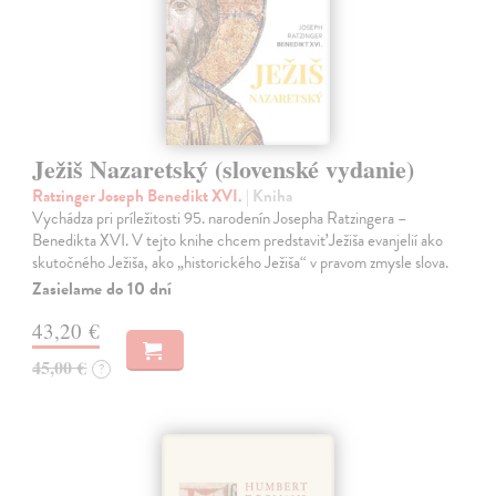
Ježiš Nazaretský (slovenské vydanie)
Ratzinger Joseph Benedikt XVI.
| Kniha
Vychádza pri príležitosti 95. narodenín Josepha Ratzingera –
Benedikta XVI. V tejto knihe chcem predstaviť Ježiša evanjelií ako
skutočného Ježiša, ako „historického Ježiša“ v pravom zmysle slova.
Zasielame do 10 dní
43,20 €
45,00 €
?