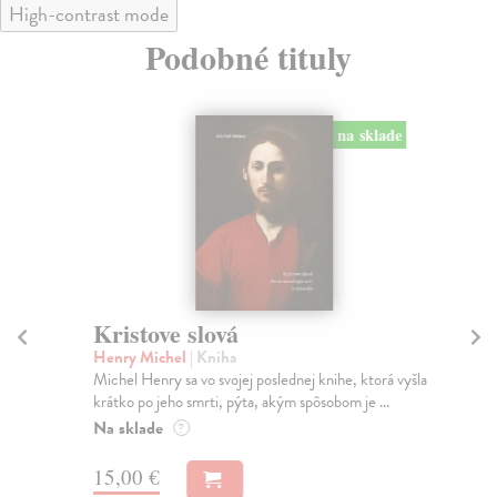
High-contrast mode
Podobné tituly
na sklade
Kristove slová
K
Henry Michel
| Kniha
Hox
Michel Henry sa vo svojej poslednej knihe, ktorá vyšla
Tak
krátko po jeho smrti, pýta, akým spôsobom je ...
spo
Na sklade
Za
?
26
15,00 €