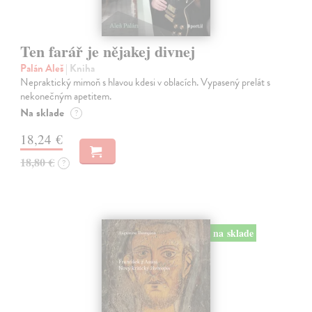
Ten farář je nějakej divnej
Palán Aleš
| Kniha
Nepraktický mimoň s hlavou kdesi v oblacích. Vypasený prelát s
nekonečným apetitem.
Na sklade
?
18,24 €
18,80 €
?
na sklade