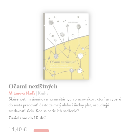
Očami nezištných
Mitanová Naďa
| Kniha
Skúsenosti misionárov a humanitárnych pracovníkov, ktorí sa vyberú
do sveta pracovať, často za malý alebo i žiadny plat, vzbudzujú
zvedavosť i údiv. Kde sa berie ich nadšenie?
Zasielame do 10 dní
14,40 €