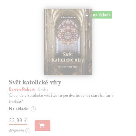
na sklade
Svět katolické víry
Barron Robert
| Kniha
O co jde v katolické víře? Je to jen dva tisíce let stará kulturní
tradice?
Na sklade
?
22,33 €
23,50 €
?