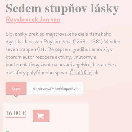
Sedem stupňov lásky
Ruysbroeck Jan van
Slovenský preklad majstrovského diela flámskeho
mystika Jana van Ruysbroecka (1293 – 1381) Vanden
seven trappen (lat. De septem gradibus amoris), v
ktorom autor rozoberá aktívny, vnútorný a
kontemplatívny život na pozadí anjelskej hierarchie a
metafory polyfónneho spevu.
Čítať ďalej
↓
Kúpiť
Rezervovať v kníhkupectve
16,00 €