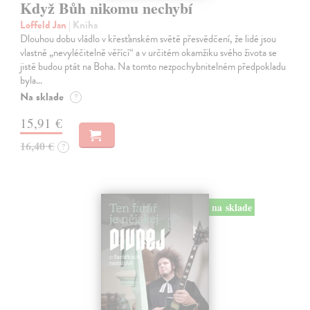
Když Bůh nikomu nechybí
Loffeld Jan
| Kniha
Dlouhou dobu vládlo v křesťanském světě přesvědčení, že lidé jsou
vlastně „nevyléčitelně věřící“ a v určitém okamžiku svého života se
jistě budou ptát na Boha. Na tomto nezpochybnitelném předpokladu
byla…
Na sklade
?
15,91 €
16,40 €
?
na sklade