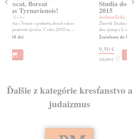
Studia doctoralia Tyrnaviensia
L
2015
Jur
Smu
Juríková Erika
| Kniha
o n
Zborník Studia doctoralia Tyrnaviensia 2015 vznikol
ako výstup z 5. doktorandského dňa Filozofickej ...
Za
Zasielame do 14 dní
6,
9,50 €
10,00 €
?
Ďalšie z kategórie kresťanstvo a
judaizmus