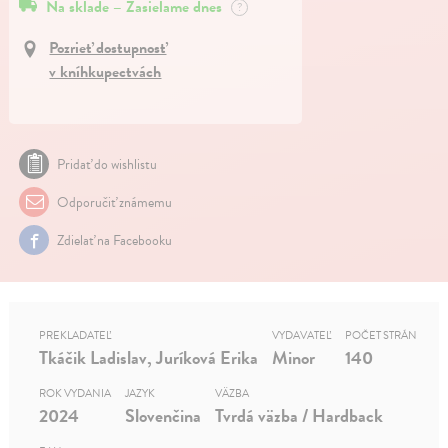
Na sklade – Zasielame dnes
?
Pozrieť dostupnosť
v kníhkupectvách
Pridať do wishlistu
Odporučiť známemu
Zdielať na Facebooku
PREKLADATEĽ
VYDAVATEĽ
POČET STRÁN
Tkáčik Ladislav, Juríková Erika
Minor
140
ROK VYDANIA
JAZYK
VÄZBA
2024
Slovenčina
Tvrdá väzba / Hardback