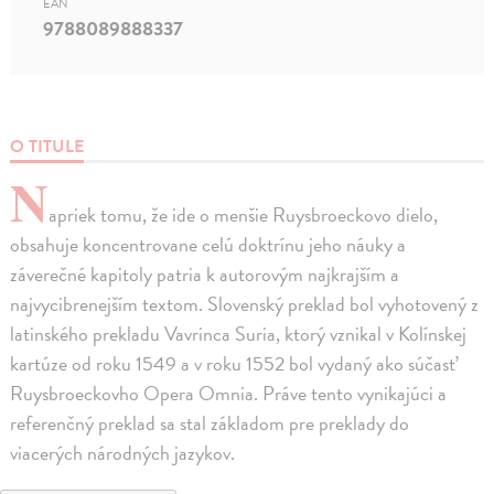
EAN
9788089888337
O TITULE
N
apriek tomu, že ide o menšie Ruysbroeckovo dielo,
obsahuje koncentrovane celú doktrínu jeho náuky a
záverečné kapitoly patria k autorovým najkrajším a
najvycibrenejším textom. Slovenský preklad bol vyhotovený z
latinského prekladu Vavrinca Suria, ktorý vznikal v Kolínskej
kartúze od roku 1549 a v roku 1552 bol vydaný ako súčasť
Ruysbroeckovho Opera Omnia. Práve tento vynikajúci a
referenčný preklad sa stal základom pre preklady do
viacerých národných jazykov.