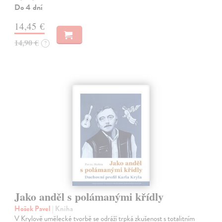
Do 4 dní
14,45 €
14,90 €
?
Jako anděl s polámanými křídly
Hošek Pavel
| Kniha
V Krylově umělecké tvorbě se odráží trpká zkušenost s totalitním