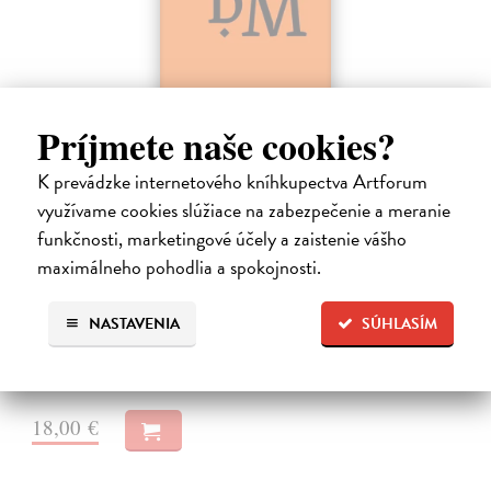
Príjmete naše cookies?
K prevádzke internetového kníhkupectva Artforum
Dominik Mokoš OFM (1718-1776) a jeho
využívame cookies slúžiace na zabezpečenie a meranie
kazateľská tvorba
funkčnosti, marketingové účely a zaistenie vášho
maximálneho pohodlia a spokojnosti.
Škovierová Angela
| Kniha
Ide o titul, ktorým naše vydavateľstvo pokračuje v mapovaní
františkánskeho príspevku k našej kultúre. Františkán Dominik
NASTAVENIA
SÚHLASÍM
Mokoš patril medzi najplodnejších a najpozoruhodnejších slovenských
autorov homiletickej…
Zasielame do 14 dní
18,00 €