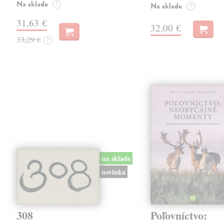
Na sklade
?
Na sklade
?
31,63 €
32,00 €
33,29 €
?
na sklade
novinka
308
Poľovníctvo: