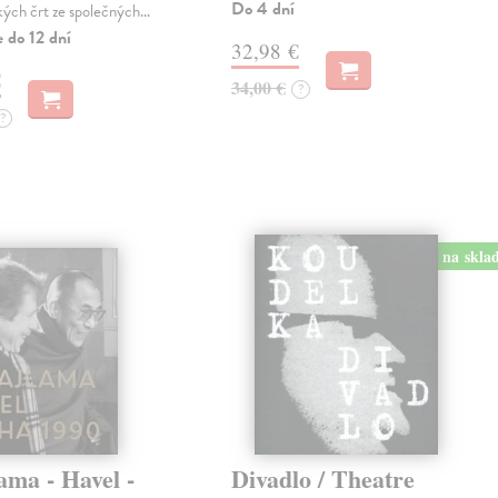
Do 4 dní
kých črt ze společných…
 do 12 dní
32,98 €
€
34,00 €
?
?
na skla
ama - Havel -
Divadlo / Theatre