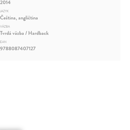
2014
JAZYK
Čeština, angličtina
VÄZBA
Tvrdá väzba / Hardback
EAN
9788087407127