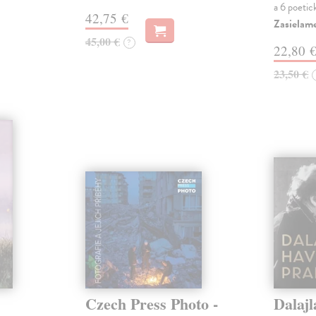
a 6 poetic
42,75 €
Zasielame
45,00 €
?
22,80 
23,50 €
Czech Press Photo -
Dalajl