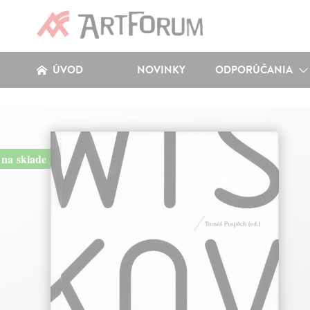
ÚVOD
NOVINKY
ODPORÚČANIA
na sklade