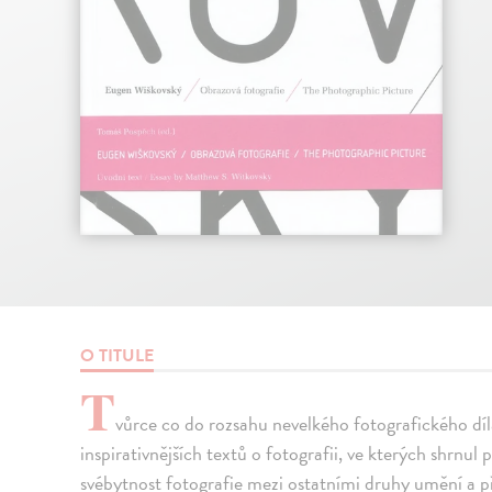
O TITULE
T
vůrce co do rozsahu nevelkého fotografického díl
inspirativnějších textů o fotografii, ve kterých shrnul
svébytnost fotografie mezi ostatními druhy umění a př