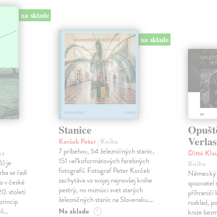
na sklade
na sklade
Stanice
Opušt
Verla
Korček Peter
| Kniha
7 príbehov, 54 železničných staníc,
ha
Ditté Kla
151 veľkoformátových farebných
) je
Kniha
fotografií. Fotograf Peter Korček
rba se řadí
Německý f
zachytáva vo svojej najnovšej knihe
o v české
spisovatel
pestrý, no miznúci svet starých
0. století
příhraničí 
železničných staníc na Slovensku.…
princip
rozklad, po
Na sklade
il…
?
knize bezm