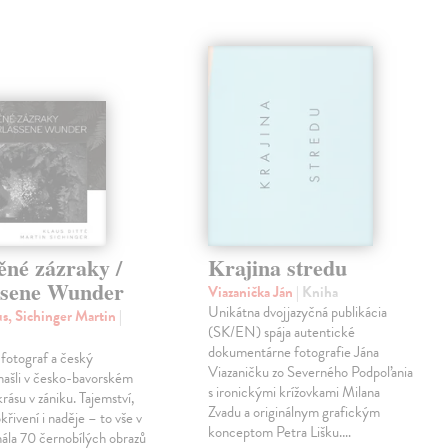
ěné zázraky /
Krajina stredu
ssene Wunder
Viazanička Ján
| Kniha
Unikátna dvojjazyčná publikácia
us, Sichinger Martin
|
(SK/EN) spája autentické
dokumentárne fotografie Jána
otograf a český
Viazaničku zo Severného Podpoľania
 našli v česko-bavorském
s ironickými krížovkami Milana
krásu v zániku. Tajemství,
Zvadu a originálnym grafickým
křivení i naděje – to vše v
konceptom Petra Lišku.…
ála 70 černobílých obrazů