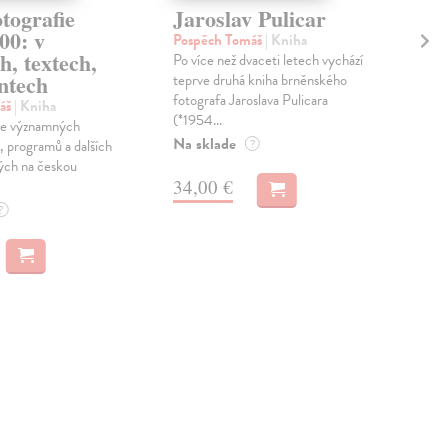
tografie
Jaroslav Pulicar
Ka
00: v
Př
Pospěch Tomáš
| Kniha
h, textech,
Po více než dvaceti letech vychází
Pos
ntech
teprve druhá kniha brněnského
Kare
fotografa Jaroslava Pulicara
pro
áš
| Kniha
(*1954...
při
gie významných
osob
Na sklade
í, programů a dalších
?
Na 
ých na českou
34,00 €
34
?