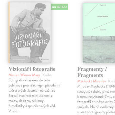
na sklade
Vizionáři fotografie
Fragmenty /
Fragments
Marien Warner Mary
| Kniha
Fotografové zařazení do této
Machotka Miroslav
| Kni
publikace jsou však nejen původními
Miroslav Machotka (*1946
tvůrci svých vlastních obrazů, ale
svébytný solitér, jehož tvo
čerpají inspiraci ze zkušenosti z
k tomu nejvýraznějšímu, c
malby, designu, reklamy,
fotografii druhé poloviny 2
žurnalistiky a společenských věd.
vznikalo. Hojně využívaný 
V naší…
street photography přetav