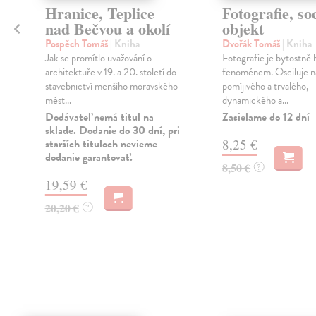
Hranice, Teplice
Fotografie, so
nad Bečvou a okolí
objekt
Pospěch Tomáš
| Kniha
Dvořák Tomáš
| Kniha
l
Jak se promítlo uvažování o
Fotografie je bytostně 
architektuře v 19. a 20. století do
fenoménem. Osciluje na
stavebnictví menšího moravského
pomíjivého a trvalého,
měst...
dynamického a...
Dodávateľ nemá titul na
Zasielame do 12 dní
sklade. Dodanie do 30 dní, pri
starších tituloch nevieme
8,25 €
dodanie garantovať.
8,50 €
?
19,59 €
20,20 €
?