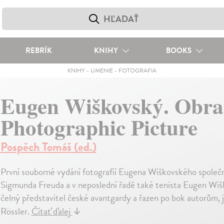
REBRÍK
KNIHY
BOOKS
KNIHY
-
UMENIE
-
FOTOGRAFIA
Eugen Wiškovský. Obraz
Photographic Picture
Pospěch Tomáš (ed.)
První souborné vydání fotografií Eugena Wiškovského společně
Sigmunda Freuda a v neposlední řadě také tenista Eugen Wiš
čelný představitel české avantgardy a řazen po bok autorům, j
Rössler.
Čítať ďalej
↓