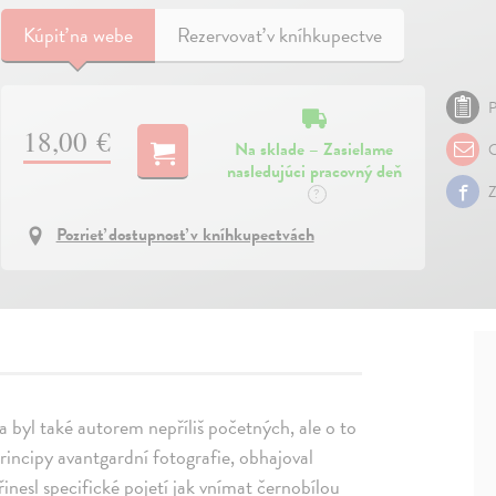
Kúpiť
na webe
Rezervovať v kníhkupectve
P
18,00 €
Na sklade – Zasielame
O
nasledujúci pracovný deň
Z
?
Pozrieť dostupnosť v kníhkupectvách
a byl také autorem nepříliš početných, ale o to
 principy avantgardní fotografie, obhajoval
inesl specifické pojetí jak vnímat černobílou