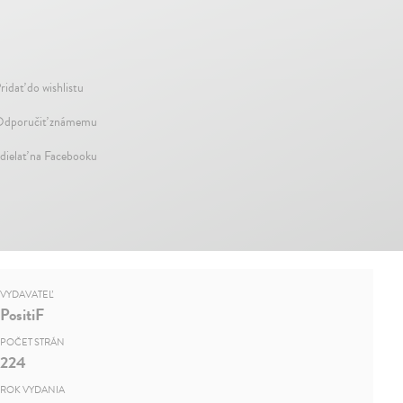
ridať do wishlistu
dporučiť známemu
dielať na Facebooku
VYDAVATEĽ
PositiF
POČET STRÁN
224
ROK VYDANIA