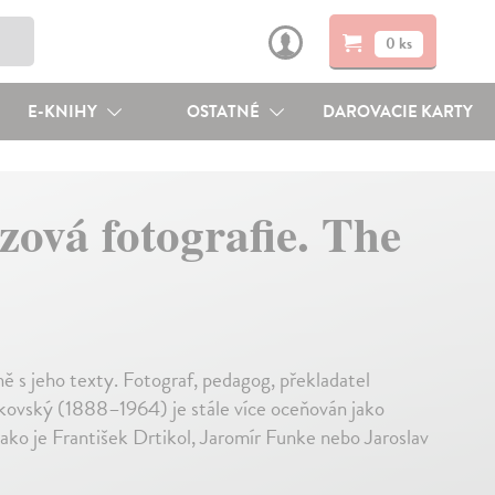
0 ks
E-KNIHY
OSTATNÉ
DAROVACIE KARTY
ová fotografie. The
 s jeho texty. Fotograf, pedagog, překladatel
kovský (1888–1964) je stále více oceňován jako
ako je František Drtikol, Jaromír Funke nebo Jaroslav