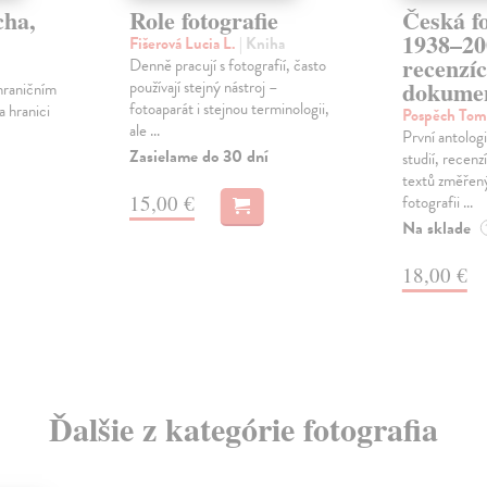
cha,
Role fotografie
Česká fo
1938–20
Fišerová Lucia L.
| Kniha
recenzíc
Denně pracují s fotografií, často
dokume
používají stejný nástroj –
hraničním
fotoaparát i stejnou terminologii,
 hranici
Pospěch Tom
ale ...
První antolo
Zasielame do 30 dní
studií, recenz
textů změřen
15,00 €
fotografii ...
Na sklade
18,00 €
Ďalšie z kategórie fotografia