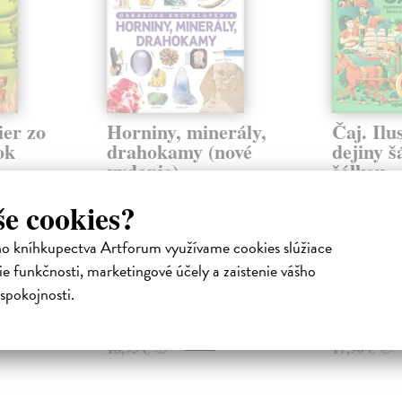
ier zo
Horniny, minerály,
Čaj. Ilu
ok
drahokamy (nové
dejiny š
vydanie)
šálkou
 do
Green Dan
| Kniha
Soboň Dávi
še cookies?
ových
Fascinujú vás farebné minerály,
Čajom často 
trblietavé drahokamy, vzácne
nazývame aké
fosílie či krásne ulity a lastúry, aké
zaliate horúc
ho kníhkupectva Artforum využívame cookies slúžiace
...
je však len jed
e funkčnosti, marketingové účely a zaistenie vášho
Do 3 pracovných dní
Na sklade
spokojnosti.
18,00 €
17,01 €
18,95 €
17,90 €
?
?