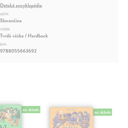
Detské encyklopédie
JAZYK
Slovenčina
VÄZBA
Tvrdá väzba / Hardback
EAN
9788055663692
na sklade
na sklade