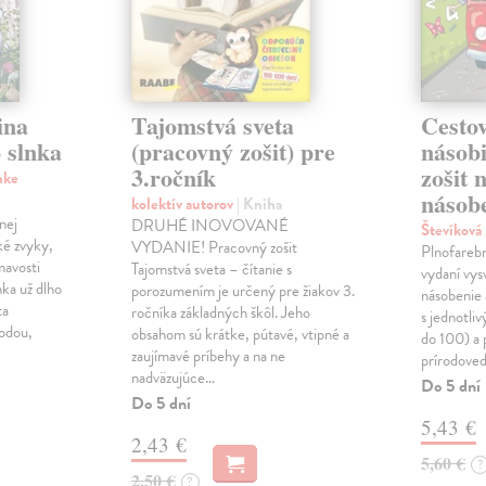
ina
Tajomstvá sveta
Cestov
 slnka
(pracovný zošit) pre
násob
3.ročník
zošit 
nke
násobe
kolektív autorov
| Kniha
nej
DRUHÉ INOVOVANÉ
Števíková
ké zvyky,
VYDANIE! Pracovný zošit
Plnofareb
mavosti
Tajomstvá sveta – čítanie s
vydaní vysv
nka už dlho
porozumením je určený pre žiakov 3.
násobenie 
ta
ročníka základných škôl. Jeho
s jednotli
rodou,
obsahom sú krátke, pútavé, vtipné a
do 100) a 
zaujímavé príbehy a na ne
prírodoved
nadväzujúce…
Do 5 dní
Do 5 dní
5,43 €
2,43 €
5,60 €
?
2,50 €
?