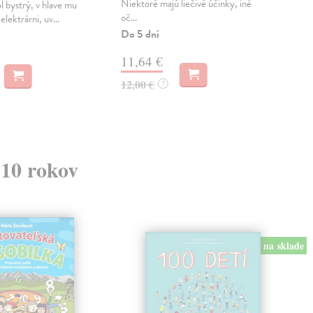
Niektoré majú liečivé účinky, iné
kraj
l bystrý, v hlave mu
oč...
čaro
 elektrárni, uv...
Do 5 dní
Do 
11,64 €
13
12,00 €
14,
?
 10 rokov
na sklade