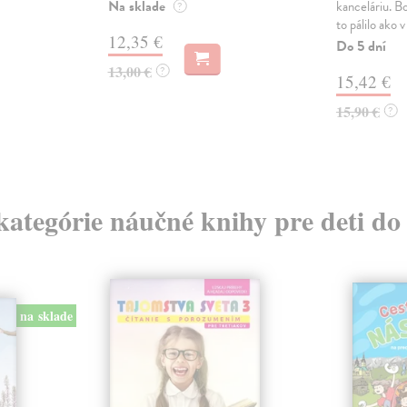
Na sklade
kanceláriu. Bo
?
to pálilo ako v
12,35 €
Do 5 dní
13,00 €
?
15,42 €
15,90 €
?
 kategórie náučné knihy pre deti do
na sklade