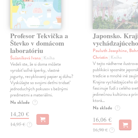
Profesor Tekvička a
Japonsko. Kraj
Števko v domácom
vychádzajúceho
laboratóriu
Pauluth Josephine, Boh
Christin
| Kniha
Šušaníková Ivana
| Kniha
V tejto nádherne ilustrova
Vedeli ste, že si doma môžete
publikácii spoznáte japons
vyrobiť soľné šperky, vlastné
tradície a mnohé iné zaují
jogurty, recyklovaný papier aj dúhu?
Krajina vychádzajúceho sl
Vyskúšajte so svojimi deťmi tridsať
fascinuje ľudí z celého sve
jednoduchých pokusov s bežnými
jedinečnou kultúrou a prí
predmetmi a materiálmi.
ktorá…
Na sklade
?
Na sklade
?
14,20 €
16,06 €
14,95 €
?
16,90 €
?