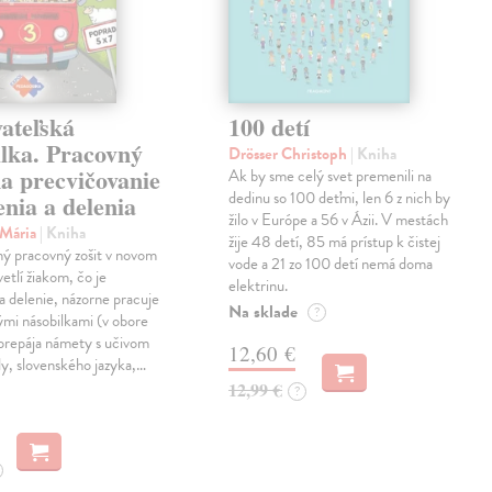
ateľská
100 detí
ilka. Pracovný
Drösser Christoph
| Kniha
na precvičovanie
Ak by sme celý svet premenili na
dedinu so 100 deťmi, len 6 z nich by
nia a delenia
žilo v Európe a 56 v Ázii. V mestách
 Mária
| Kniha
žije 48 detí, 85 má prístup k čistej
ný pracovný zošit v novom
vode a 21 zo 100 detí nemá doma
etlí žiakom, čo je
elektrinu.
a delenie, názorne pracuje
Na sklade
?
vými násobilkami (v obore
prepája námety s učivom
12,60 €
y, slovenského jazyka,…
12,99 €
?