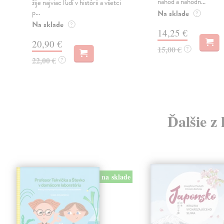
náhod a náhodn...
žije najviac ľudí v histórii a všetci
p...
Na sklade
?
Na sklade
?
14,25 €
20,90 €
15,00 €
?
22,00 €
?
Ďalšie z
na sklade