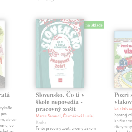
na sklade
ratá
Slovensko. Čo ti v
Pozri 
škole nepovedia -
vlako
pracovný zošit
vykašle
kolektív 
 pes
Spoznaj vď
Marec Samuel, Čermáková Lucia
|
m, ale ver
knižke s v
Kniha
 tomu, čo
rôznymi ty
Tento pracovný zošit, určený žiakom
nechutnej