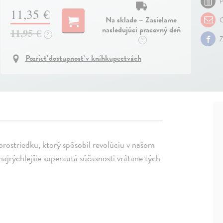
P
11,35 €
Na sklade – Zasielame
O
nasledujúci pracovný deň
11,95 €
?
Z
?
Pozrieť dostupnosť v kníhkupectvách
rostriedku, ktorý spôsobil revolúciu v našom
jrýchlejšie superautá súčasnosti vrátane tých