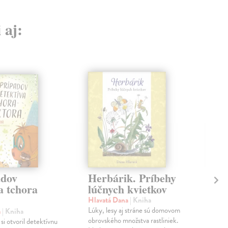
 aj:
adov
Herbárik. Príbehy
Ve
a tchora
lúčnych kvietkov
sv
Hlavatá Dana
| Kniha
Lan
Lúky, lesy aj stráne sú domovom
Táto
a
| Kniha
obrovského množstva rastliniek.
pra
si otvoril detektívnu