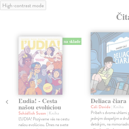
High-contrast mode
Čit
klade
na sklade
a
Ľudia! - Cesta
Deliaca čiara
našou evolúciou
Cali Davide
| Kniha
Príbeh s dvoma uhlami 
Schädlich Susan
| Kniha
jedným dospelým a dr
ĽUDIA! Pozývame vás na cestu
detským, na mimoriadn
našou evolúciou. Dnes na svete