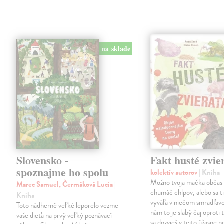
na sklade
Slovensko -
Fakt husté zvie
spoznajme ho spolu
kolektív autorov
| Kniha
Možno tvoja mačka občas 
Marec Samuel, Čermáková Lucia
|
chumáč chlpov, alebo sa ti
Kniha
vyváľa v niečom smradľavo
Toto nádherné veľké leporelo vezme
nám to je slabý čaj oproti
vaše dieťa na prvý veľký poznávací
sa dozvieš v tejto úžasne 