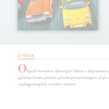
O TITULE
O
bjavíš množstvo zábavných faktov o dopravnom p
spôsobe života, počnúc pôvodnými prototypmi až po na
najelegantnejších vozidiel v histórii.