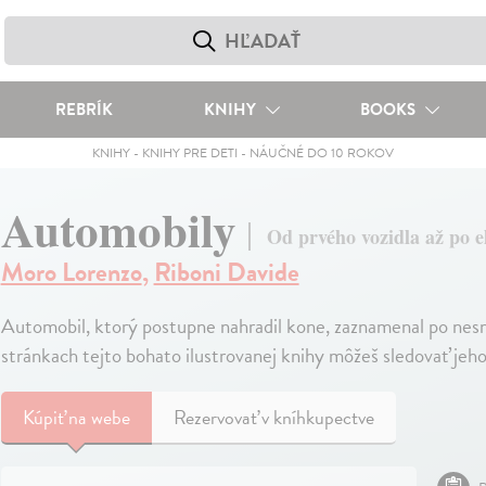
REBRÍK
KNIHY
BOOKS
KNIHY
-
KNIHY PRE DETI
-
NÁUČNÉ DO 10 ROKOV
Automobily
Od prvého vozidla až po e
Moro Lorenzo
,
Riboni Davide
Automobil, ktorý postupne nahradil kone, zaznamenal po nes
stránkach tejto bohato ilustrovanej knihy môžeš sledovať jeh
Kúpiť
na webe
Rezervovať v kníhkupectve