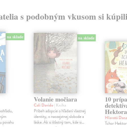
atelia s podobným vkusom si kúpili
na sklade
na sklade
Volanie močiara
10 príp
detektív
Cali Davide
| Kniha
Hektora
pohľadu,
Príbeh adopcie o hľadaní vlastnej
uhým
identity, o naozajstnej slobode a
Hlavatá Dan
u povahu
láske. Ak si šťastný tam, kde si...
Tchor Hektor 