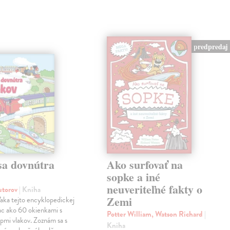
predpredaj
sa dovnútra
Ako surfovať na
v
sopke a iné
neuveriteľné fakty o
autorov
| Kniha
Zemi
aka tejto encyklopedickej
iac ako 60 okienkami s
Potter William, Watson Richard
|
pmi vlakov. Zoznám sa s
Kniha