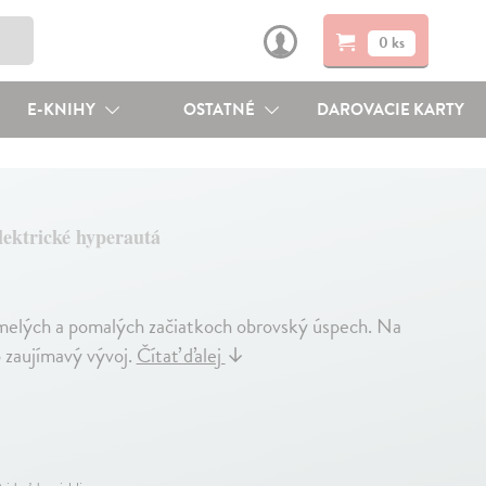
0 ks
E-KNIHY
OSTATNÉ
DAROVACIE KARTY
lektrické hyperautá
melých a pomalých začiatkoch obrovský úspech. Na
o zaujímavý vývoj.
Čítať ďalej
↓