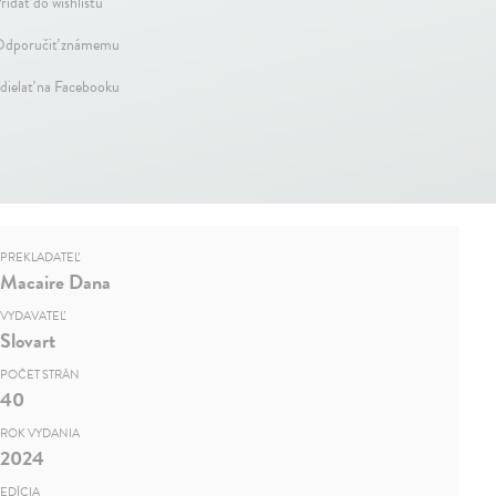
ridať do wishlistu
dporučiť známemu
dielať na Facebooku
PREKLADATEĽ
Macaire Dana
VYDAVATEĽ
Slovart
POČET STRÁN
40
ROK VYDANIA
2024
EDÍCIA