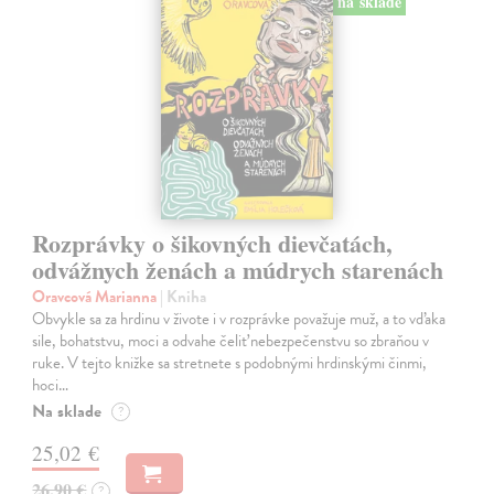
na sklade
Rozprávky o šikovných dievčatách,
odvážnych ženách a múdrych starenách
Oravcová Marianna
| Kniha
Obvykle sa za hrdinu v živote i v rozprávke považuje muž, a to vďaka
sile, bohatstvu, moci a odvahe čeliť nebezpečenstvu so zbraňou v
ruke. V tejto knižke sa stretnete s podobnými hrdinskými činmi,
hoci…
Na sklade
?
25,02 €
26,90 €
?