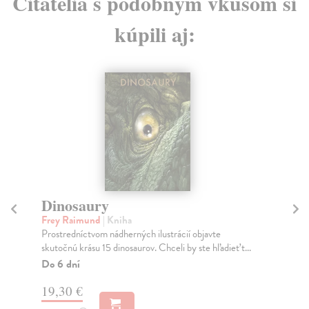
Čitatelia s podobným vkusom si
kúpili aj:
Dinosaury
M
d
Frey Raimund
| Kniha
Prostredníctvom nádherných ilustrácií objavte
Ja
skutočnú krásu 15 dinosaurov. Chceli by ste hľadieť t...
Jed
dom
Do 6 dní
fot
19,30 €
Do