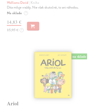
Walliams David
| Kniha
Dita miluje vraždy. Nie však skutočné, to ani náhodou.
Na sklade
?
14,83 €
15,95 €
?
na sklade
Ariol