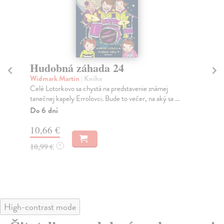
Hudobná záhada 24
V
Widmark Martin
| Kniha
Wi
Celé Lotorkovo sa chystá na predstavenie známej
Pol
tanečnej kapely Errolovci. Bude to večer, na aký sa ...
zav
Do 6 dní
Do
10,66 €
10
10,99 €
10
?
High-contrast mode