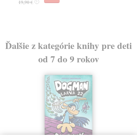
19,90 €
?
20
21
Ďalšie z kategórie knihy pre deti
od 7 do 9 rokov