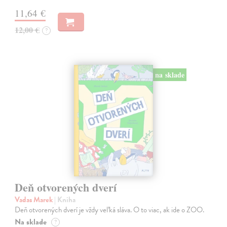
11,64 €
12,00 €
?
na sklade
Deň otvorených dverí
Vadas Marek
| Kniha
Deň otvorených dverí je vždy veľká sláva. O to viac, ak ide o ZOO.
Na sklade
?