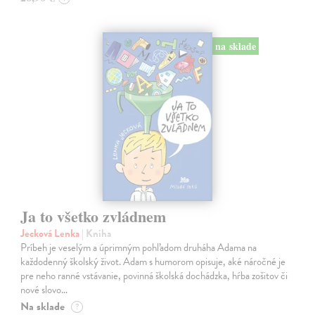
na sklade
Ja to všetko zvládnem
Jecková Lenka
| Kniha
Príbeh je veselým a úprimným pohľadom druháha Adama na
každodenný školský život. Adam s humorom opisuje, aké náročné je
pre neho ranné vstávanie, povinná školská dochádzka, hŕba zošitov či
nové slovo…
Na sklade
?