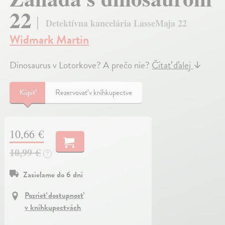
22
Detektívna kancelária LasseMaja 22
Widmark Martin
Dinosaurus v Lotorkove? A prečo nie?
Čítať ďalej
↓
Kúpiť
Rezervovať v kníhkupectve
10,66 €
10,99 €
?
Zasielame do 6 dní
Pozrieť dostupnosť
v kníhkupectvách