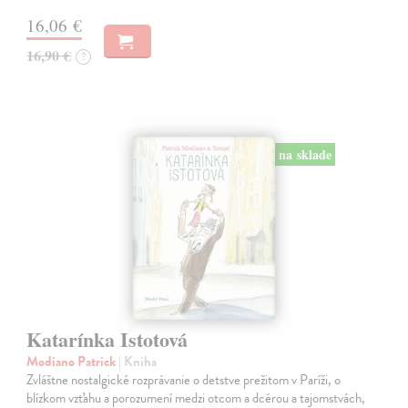
16,06 €
16,90 €
?
na sklade
Katarínka Istotová
Modiano Patrick
| Kniha
Zvláštne nostalgické rozprávanie o detstve prežitom v Paríži, o
blízkom vzťahu a porozumení medzi otcom a dcérou a tajomstvách,