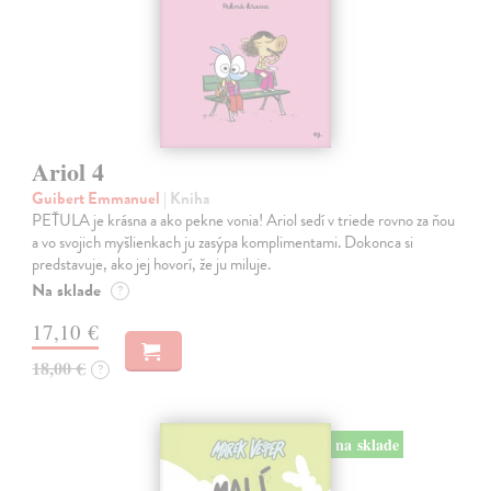
Ariol 4
Guibert Emmanuel
| Kniha
PEŤULA je krásna a ako pekne vonia! Ariol sedí v triede rovno za ňou
a vo svojich myšlienkach ju zasýpa komplimentami. Dokonca si
predstavuje, ako jej hovorí, že ju miluje.
Na sklade
?
17,10 €
18,00 €
?
na sklade