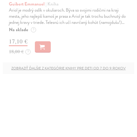
Guibert Emmanuel
| Kniha
Ariol je modrý oslík v okuliaroch. Býva so svojimi rodičmi na kraji
mesta, jeho najlepší kamoš je prasa a Ariol je tak trochu buchnutý do
jednej kravy v triede. Telesnú ich učí navrčaný kohút (namojdušu!)…
Na sklade
?
17,10 €
18,00 €
?
ZOBRAZIŤ ĎALŠIE Z KATEGÓRIE KNIHY PRE DETI OD 7 DO 9 ROKOV