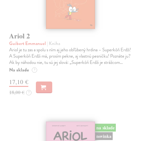
Ariol 2
Guibert Emmanuel
| Kniha
Ariol je tu zas a spolu s ním aj jeho obľúbený hrdina – Superkôň Erdži!
A Superkôň Erdži má, prosím pekne, aj vlastnú pesničku! Poznáte ju?
Ak by náhodou nie, tu sú jej slová: „Superkôň Erdži je strážcom…
Na sklade
?
17,10 €
18,00 €
?
na sklade
novinka