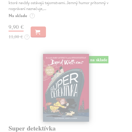
ktoré navždy ostávajú tajomstvami. Jemný humor prítomný v
rozprávaní naznačuje,…
Na sklade
?
9,90 €
11,00 €
?
na sklade
Super detektívka