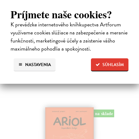
Príjmete naše cookies?
Dogman 8. Larva 22
K prevádzke internetového kníhkupectva Artforum
Pilkey Dav
| Kniha
Dogman je späť! V ôsmej knihe dobrodružstiev svetoznámeho poliša
využívame cookies slúžiace na zabezpečenie a meranie
so psou hlavou náš hrdina čelí zlej Víle Cile, oblude Kôrovi
funkčnosti, marketingové účely a zaistenie vášho
McStromaldovi, 22 superzúrivým psychokinetickým žubrienkam a
maximálneho pohodlia a spokojnosti.
tiež Pickovmu…
Na sklade
?
NASTAVENIA
SÚHLASÍM
13,90 €
14,95 €
?
na sklade