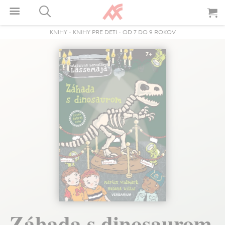
KNIHY
-
KNIHY PRE DETI
-
OD 7 DO 9 ROKOV
Záhada s dinosaurom