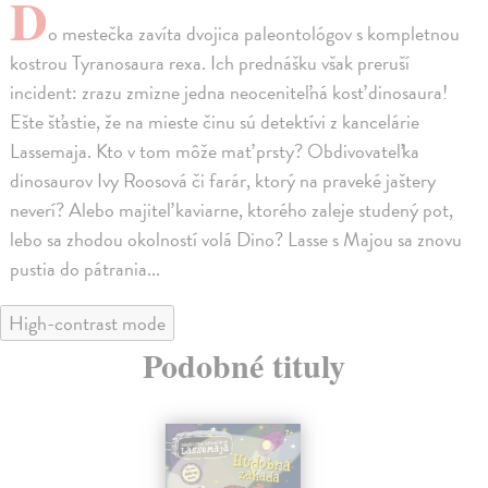
D
o mestečka zavíta dvojica paleontológov s kompletnou
kostrou Tyranosaura rexa. Ich prednášku však preruší
incident: zrazu zmizne jedna neoceniteľná kosť dinosaura!
Ešte šťastie, že na mieste činu sú detektívi z kancelárie
Lassemaja. Kto v tom môže mať prsty? Obdivovateľka
dinosaurov Ivy Roosová či farár, ktorý na praveké jaštery
neverí? Alebo majiteľ kaviarne, ktorého zaleje studený pot,
lebo sa zhodou okolností volá Dino? Lasse s Majou sa znovu
pustia do pátrania...
High-contrast mode
Podobné tituly