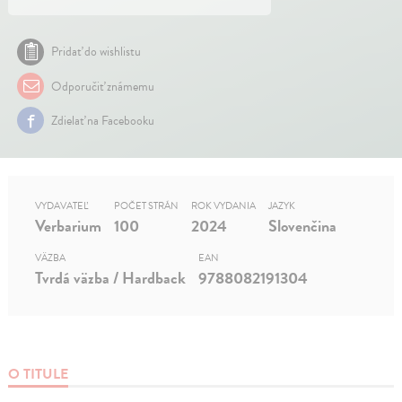
Pridať do wishlistu
Odporučiť známemu
Zdielať na Facebooku
VYDAVATEĽ
POČET STRÁN
ROK VYDANIA
JAZYK
Verbarium
100
2024
Slovenčina
VÄZBA
EAN
Tvrdá väzba / Hardback
9788082191304
O TITULE