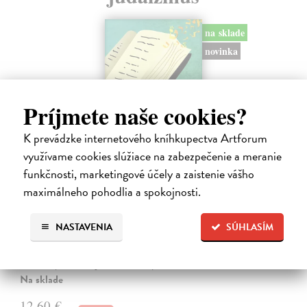
na sklade
novinka
Príjmete naše cookies?
K prevádzke internetového kníhkupectva Artforum
využívame cookies slúžiace na zabezpečenie a meranie
funkčnosti, marketingové účely a zaistenie vášho
maximálneho pohodlia a spokojnosti.
Rabín sa rozpráva s Ježišom
Neusner Jacob
| Kniha
NASTAVENIA
SÚHLASÍM
Autor knihy sa v duchu stáva v Galilei poslucháčom Ježišovej Reči na
vrchu. Ako pravoverný rabín sa usiluje pozorne počúvať tohto nového
učiteľa a porovnáva jeho učenie s tým, čo hovorí židovská Tóra.
Na sklade
12,60 €