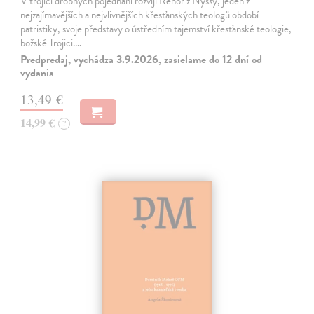
V trojici drobných pojednání rozvíjí Řehoř z Nyssy, jeden z
nejzajímavějších a nejvlivnějších křesťanských teologů období
patristiky, svoje představy o ústředním tajemství křesťanské teologie,
božské Trojici.…
Predpredaj, vychádza 3.9.2026, zasielame do 12 dní od
vydania
13,49 €
14,99 €
?