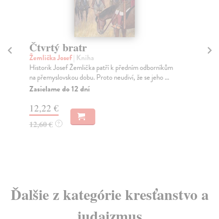
Čtvrtý bratr
Žemlička Josef
| Kniha
P
Historik Josef Žemlička patří k předním odborníkům
Pap
na přemyslovskou dobu. Proto neudiví, že se jeho ...
Slo
Zasielame do 12 dní
na 
12,22 €
12,60 €
?
4,
Ďalšie z kategórie kresťanstvo a
judaizmus