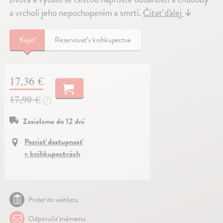
a vrcholí jeho nepochopením a smrtí.
Čítať ďalej
↓
Kúpiť
Rezervovať v kníhkupectve
17,36 €
17,90 €
?
Zasielame do 12 dní
Pozrieť dostupnosť
v kníhkupectvách
Pridať do wishlistu
Odporučiť známemu