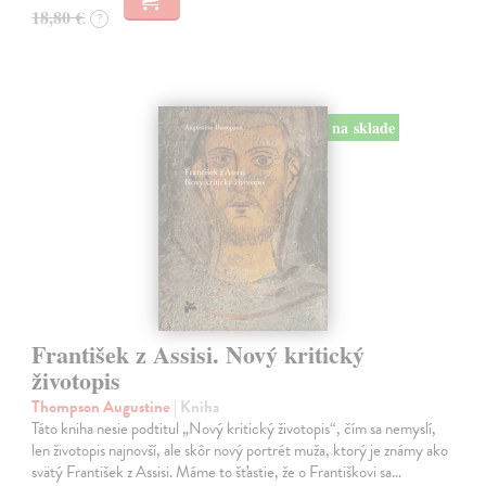
18,80 €
?
na sklade
František z Assisi. Nový kritický
životopis
Thompson Augustine
| Kniha
Táto kniha nesie podtitul „Nový kritický životopis“, čím sa nemyslí,
len životopis najnovší, ale skôr nový portrét muža, ktorý je známy ako
svätý František z Assisi. Máme to šťastie, že o Františkovi sa…