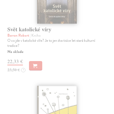
Svět katolické víry
Barron Robert
| Kniha
O co jde v katolické víře? Je to jen dva tisíce let stará kulturní
tradice?
Na sklade
22,33 €
23,50 €
?