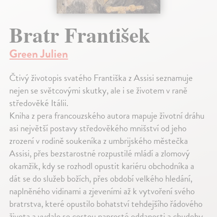
Bratr František
Green Julien
Čtivý životopis svatého Františka z Assisi seznamuje
nejen se světcovými skutky, ale i se životem v raně
středověké Itálii.
Kniha z pera francouzského autora mapuje životní dráhu
asi největší postavy středověkého mnišství od jeho
zrození v rodině soukeníka z umbrijského městečka
Assisi, přes bezstarostné rozpustilé mládí a zlomový
okamžik, kdy se rozhodl opustit kariéru obchodníka a
dát se do služeb božích, přes období velkého hledání,
naplněného vidinami a zjeveními až k vytvoření svého
bratrstva, které opustilo bohatství tehdejšího řádového
života a vydalo se cestou naprosté oddanosti a chudoby