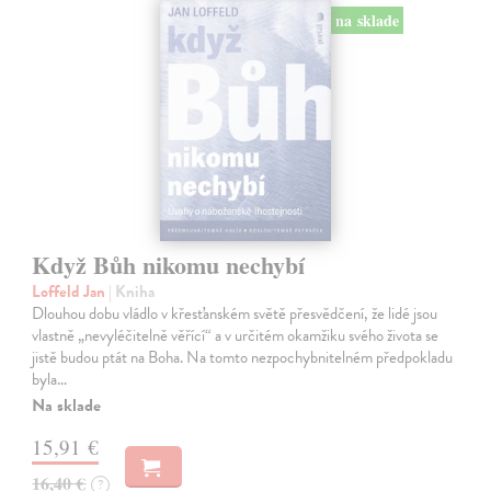
na sklade
Když Bůh nikomu nechybí
Loffeld Jan
| Kniha
Dlouhou dobu vládlo v křesťanském světě přesvědčení, že lidé jsou
vlastně „nevyléčitelně věřící“ a v určitém okamžiku svého života se
jistě budou ptát na Boha. Na tomto nezpochybnitelném předpokladu
byla…
Na sklade
15,91 €
16,40 €
?