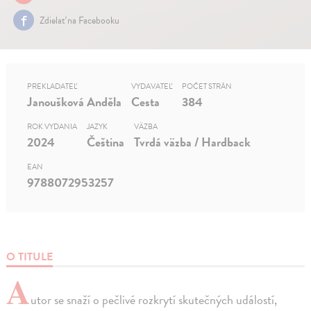
Zdielať na Facebooku
PREKLADATEĽ
VYDAVATEĽ
POČET STRÁN
Janoušková Anděla
Cesta
384
ROK VYDANIA
JAZYK
VÄZBA
2024
Čeština
Tvrdá väzba / Hardback
EAN
9788072953257
O TITULE
A
utor se snaží o pečlivé rozkrytí skutečných událostí,