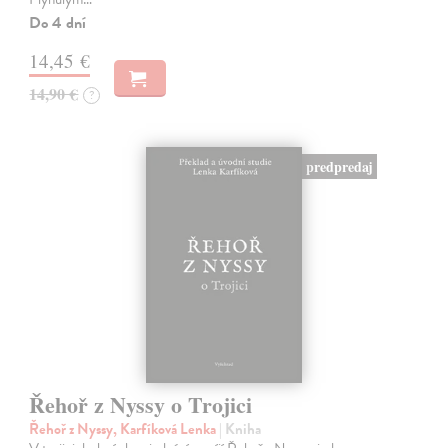
Do 4 dní
14,45 €
14,90 €
?
predpredaj
Řehoř z Nyssy o Trojici
Řehoř z Nyssy, Karfíková Lenka
| Kniha