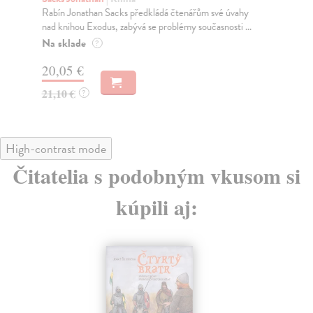
Rabín Jonathan Sacks předkládá čtenářům své úvahy
Rab
nad knihou Exodus, zabývá se problémy současnosti ...
nad
Na sklade
Na
?
20,05 €
22
21,10 €
23
?
High-contrast mode
Čitatelia s podobným vkusom si
kúpili aj: