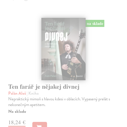
na sklade
Ten farář je nějakej divnej
Palán Aleš
| Kniha
Nepraktický mimoň s hlavou kdesi v oblacích. Vypasený prelát s
nekonečným apetitem.
Na sklade
18,24 €