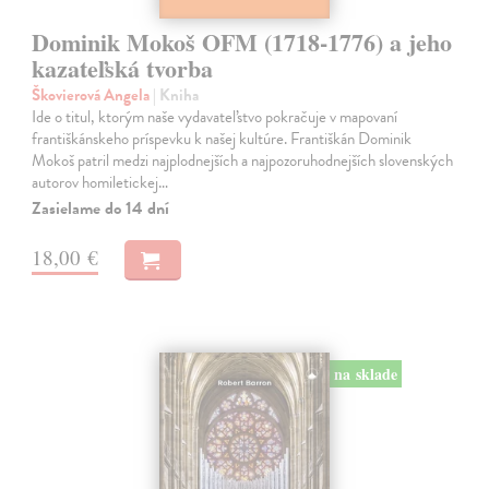
Dominik Mokoš OFM (1718-1776) a jeho
kazateľská tvorba
Škovierová Angela
| Kniha
Ide o titul, ktorým naše vydavateľstvo pokračuje v mapovaní
františkánskeho príspevku k našej kultúre. Františkán Dominik
Mokoš patril medzi najplodnejších a najpozoruhodnejších slovenských
autorov homiletickej…
Zasielame do 14 dní
18,00 €
na sklade