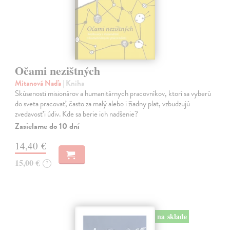
Očami nezištných
Mitanová Naďa
| Kniha
Skúsenosti misionárov a humanitárnych pracovníkov, ktorí sa vyberú
do sveta pracovať, často za malý alebo i žiadny plat, vzbudzujú
zvedavosť i údiv. Kde sa berie ich nadšenie?
Zasielame do 10 dní
14,40 €
15,00 €
?
na sklade