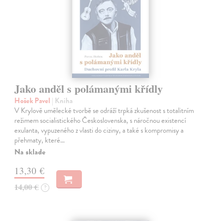
Jako anděl s polámanými křídly
Hošek Pavel
| Kniha
V Krylově umělecké tvorbě se odráží trpká zkušenost s totalitním
režimem socialistického Československa, s náročnou existencí
exulanta, vypuzeného z vlasti do ciziny, a také s kompromisy a
přehmaty, které…
Na sklade
13,30 €
14,00 €
?