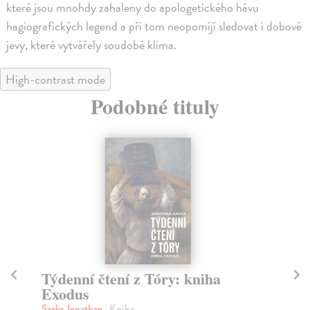
které jsou mnohdy zahaleny do apologetického hávu
hagiografických legend a při tom neopomíjí sledovat i dobové
jevy, které vytvářely soudobé klima.
High-contrast mode
Podobné tituly
Týdenní čtení z Tóry: kniha
Tý
Exodus
N
Sacks Jonathan
| Kniha
Sa