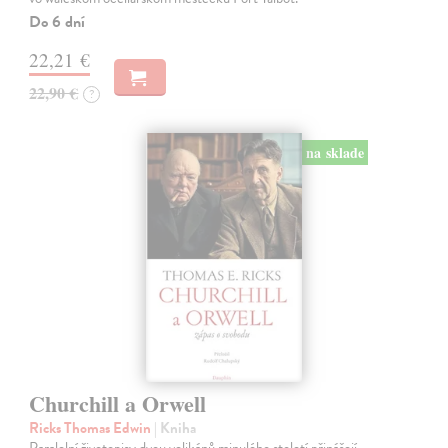
Do 6 dní
22,21 €
22,90 €
?
na sklade
Churchill a Orwell
Ricks Thomas Edwin
| Kniha