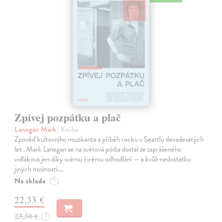
Zpívej pozpátku a plač
Lanegan Mark
| Kniha
Zpověď kultovního muzikanta a příběh rocku v Seattlu devadesátých
let . Mark Lanegan se na světová pódia dostal ze zaprášeného
vidlákova jen díky svému čirému odhodlání — a kvůli nedostatku
jiných možností.…
Na sklade
?
22,33 €
23,50 €
?