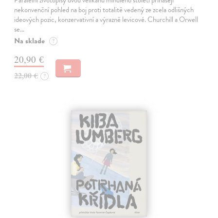
Paralelní životopisy dvou velikánů minulého století přinášejí
nekonvenční pohled na boj proti totalitě vedený ze zcela odlišných
ideových pozic, konzervativní a výrazně levicové. Churchill a Orwell
se…
Na sklade
?
20,90 €
22,00 €
?