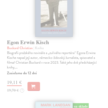
Egon Erwin Kisch
Buckard Christian
| Kniha
Biografii pražského novináře a „zuřivého reportéra“ Egona Erwina
Kische napsal její autor, německo-židovský žurnalista, spisovatel a
filmař Christian Buckard v roce 2023. Také jeho dvě předcházející
knihy,…
Zasielame do 12 dní
19,11 €
19,70 €
?
na sklade