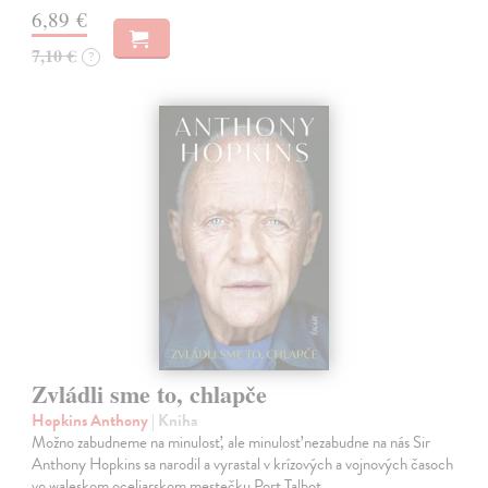
6,89 €
7,10 €
?
Zvládli sme to, chlapče
Hopkins Anthony
| Kniha
Možno zabudneme na minulosť, ale minulosť nezabudne na nás Sir
Anthony Hopkins sa narodil a vyrastal v krízových a vojnových časoch
vo waleskom oceliarskom mestečku Port Talbot.