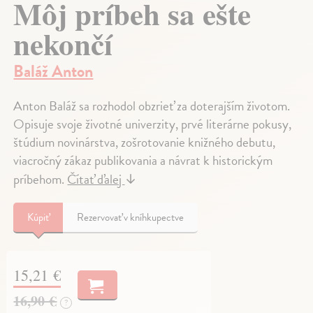
Môj príbeh sa ešte
nekončí
Baláž Anton
Anton Baláž sa rozhodol obzrieť za doterajším životom.
Opisuje svoje životné univerzity, prvé literárne pokusy,
štúdium novinárstva, zošrotovanie knižného debutu,
viacročný zákaz publikovania a návrat k historickým
príbehom.
Čítať ďalej
↓
Kúpiť
Rezervovať v kníhkupectve
15,21 €
16,90 €
?