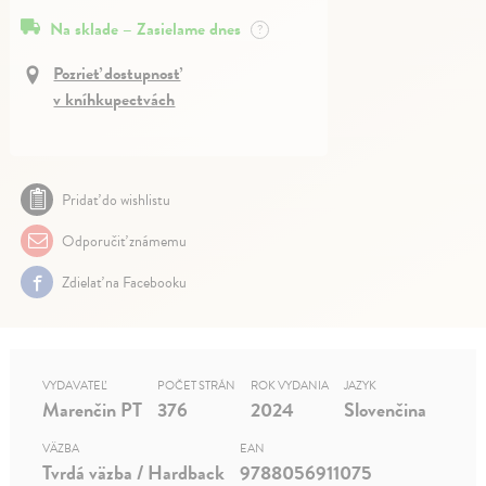
Na sklade – Zasielame dnes
?
Pozrieť dostupnosť
v kníhkupectvách
Pridať do wishlistu
Odporučiť známemu
Zdielať na Facebooku
VYDAVATEĽ
POČET STRÁN
ROK VYDANIA
JAZYK
Marenčin PT
376
2024
Slovenčina
VÄZBA
EAN
Tvrdá väzba / Hardback
9788056911075