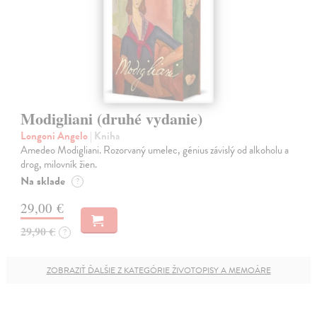
Modigliani (druhé vydanie)
Longoni Angelo
| Kniha
Amedeo Modigliani. Rozorvaný umelec, génius závislý od alkoholu a
drog, milovník žien.
Na sklade
?
29,00 €
29,90 €
?
ZOBRAZIŤ ĎALŠIE Z KATEGÓRIE ŽIVOTOPISY A MEMOÁRE