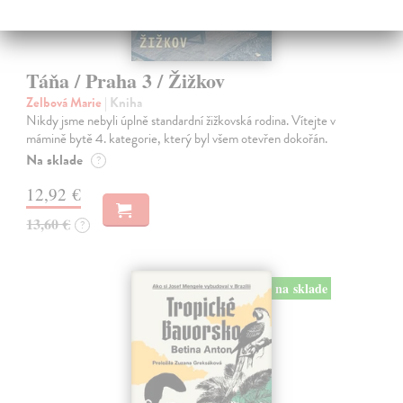
Táňa / Praha 3 / Žižkov
Zelbová Marie
| Kniha
Nikdy jsme nebyli úplně standardní žižkovská rodina. Vítejte v
mámině bytě 4. kategorie, který byl všem otevřen dokořán.
Na sklade
?
12,92 €
13,60 €
?
na sklade