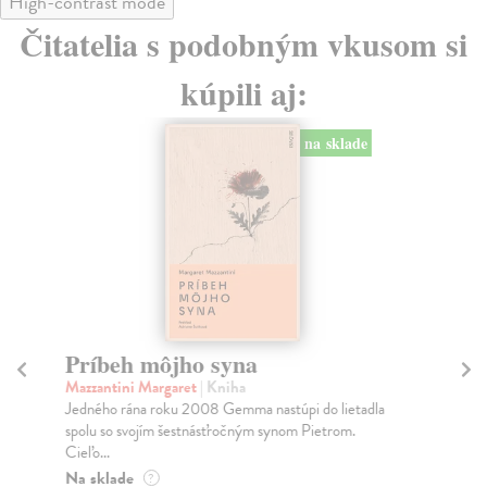
High-contrast mode
Čitatelia s podobným vkusom si
kúpili aj:
na sklade
Príbeh môjho syna
Eš
Mazzantini Margaret
| Kniha
Be
Jedného rána roku 2008 Gemma nastúpi do lietadla
Rep
spolu so svojím šestnásťročným synom Pietrom.
naj
Cieľo...
Do
Na sklade
?