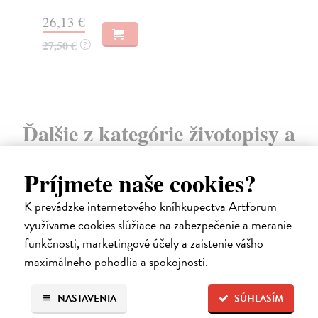
6,
26,13 €
6,
27,50 €
?
Ďalšie z kategórie životopisy a
memoáre
Príjmete naše cookies?
K prevádzke internetového kníhkupectva Artforum
na sklade
využívame cookies slúžiace na zabezpečenie a meranie
funkčnosti, marketingové účely a zaistenie vášho
maximálneho pohodlia a spokojnosti.
NASTAVENIA
SÚHLASÍM