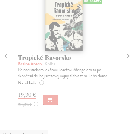
na sklade
Tropické Bavorsko
D
p
Betina Anton
| Kniha
Po nacistickom lekárovi Josefovi Mengelem sa po
Pa
skončení druhej svetovej vojny zľahla zem. Jeho domo...
Drž
Náj
Na sklade
?
Do
19,30 €
18
20,32 €
?
18