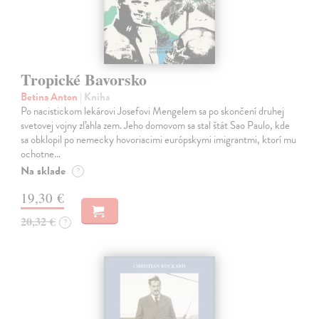
Tropické Bavorsko
Betina Anton
| Kniha
Po nacistickom lekárovi Josefovi Mengelem sa po skončení druhej
svetovej vojny zľahla zem. Jeho domovom sa stal štát Sao Paulo, kde
sa obklopil po nemecky hovoriacimi európskymi imigrantmi, ktorí mu
ochotne…
Na sklade
?
19,30 €
20,32 €
?