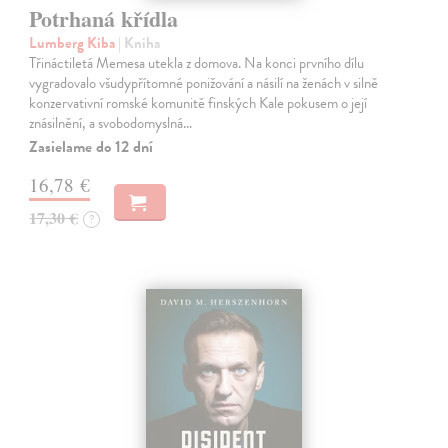
Potrhaná křídla
Lumberg Kiba
| Kniha
Třináctiletá Memesa utekla z domova. Na konci prvního dílu
vygradovalo všudypřítomné ponižování a násilí na ženách v silně
konzervativní romské komunitě finských Kale pokusem o její
znásilnění, a svobodomyslná…
Zasielame do 12 dní
16,78 €
17,30 €
?