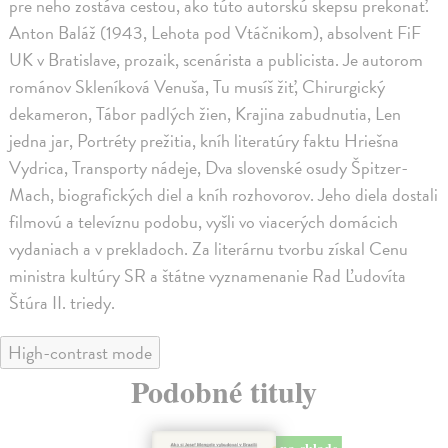
pre neho zostáva cestou, ako túto autorskú skepsu prekonať.
Anton Baláž (1943, Lehota pod Vtáčnikom), absolvent FiF
UK v Bratislave, prozaik, scenárista a publicista. Je autorom
románov Skleníková Venuša, Tu musíš žiť, Chirurgický
dekameron, Tábor padlých žien, Krajina zabudnutia, Len
jedna jar, Portréty prežitia, kníh literatúry faktu Hriešna
Vydrica, Transporty nádeje, Dva slovenské osudy Špitzer-
Mach, biografických diel a kníh rozhovorov. Jeho diela dostali
filmovú a televíznu podobu, vyšli vo viacerých domácich
vydaniach a v prekladoch. Za literárnu tvorbu získal Cenu
ministra kultúry SR a štátne vyznamenanie Rad Ľudovíta
Štúra II. triedy.
High-contrast mode
Podobné tituly