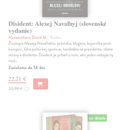
Disident: Alexej Navaľnyj (slovenské
vydanie)
Herszenhorn David M.
| Kniha
Životopis Alexeja Navaľného, právnika, blogera, bojovníka proti
korupcii, lídra politickej opozície, kandidáta na prezidenta, obete
otravy a disidenta. Disident je príbeh o tom, ako jeden nebojácny
muž…
Zasielame do 14 dní
22,21 €
22,90 €
?
na sklade