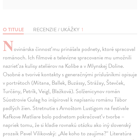
O TITULE
RECENZIE / UKÁŽKY
1
N
ovinárska činnosť mu prinášala podnety, ktoré spracoval
románoch. Ich filmové a televízne spracovanie mu umožnili
nazrieť za kulisy ateliérov na Kolibe a v Mlynskej Doline.
Osobné a tvorivé kontakty s generačnými príslušníkmi opisuje
v portrétoch (Mitana, Ballek, Buzássy, Strážay, Števček,
Turčány, Petrík, Veigl, Blažková). Solženicynov román
Súostrovie Gulag ho inšpiroval k napísaniu románu Tábor
padlých žien. Stretnutie s Arnoštom Lustigom na festivale
Kafkove Matliare bolo podnetom pokračovať v tvorbe –
napriek tomu, že si kladie rovnakú otázku ako iný slovenský
prozaik Pavel Vilikovský: „Ale koho to zaujíma?“ Literatúra