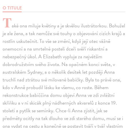
O TITULE
T
aké ona miluje květiny a je skvělou ilustrátorkou. Bohužel
je ale žena, a tak nemůže své touhy o objevování cizích krajů a
rostlin uskutečnit. To vše se změní, když její otec vážně
onemocní a na smrtelné posteli dceři svěří riskantní a
nebezpečný úkol. A Elizabeth vypluje za největším
dobrodružstvím svého života. Na opačném konci světa, v
australském Sydney, a o několik desítek let později Anna
truchlí nad ztrátou své milované babičky. Byla to právě ona,
kdo v Anně probudil lásku ke všemu, co roste. Během
rekonstrukce babiččina domu objeví Anna ve zdi zvláštní
skříňku a v ní skicák plný nádherných akvarelů z konce 19.
století a pytlík se semínky. Chce-li Anna zjistit, jak se
předměty ocitly na tak dlouho ve zdi starého domu, musí se i
ona vydat na cestu a konečně se postavit tváří v tvář vlastním