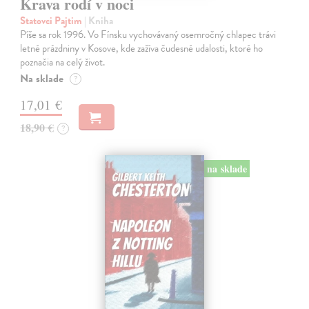
Krava rodí v noci
Statovci Pajtim
| Kniha
Píše sa rok 1996. Vo Fínsku vychovávaný osemročný chlapec trávi
letné prázdniny v Kosove, kde zažíva čudesné udalosti, ktoré ho
poznačia na celý život.
Na sklade
?
17,01 €
18,90 €
?
na sklade