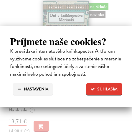
na sklade
novinka
Príjmete naše cookies?
K prevádzke internetového kníhkupectva Artforum
využívame cookies slúžiace na zabezpečenie a meranie
funkčnosti, marketingové účely a zaistenie vášho
maximálneho pohodlia a spokojnosti.
Dni v kníhkupectve Morisaki
Jagisawa Satoshi
| Kniha
NASTAVENIA
SÚHLASÍM
Dvadsaťpäťročná Takako si žila pomerne bezstarostne až do dňa, keď
jej priateľ Hideaki, za ktorého sa chcela vydať, len tak mimochodom
oznámi, že ju podvádza a žení sa s inou. Jej život sa zrazu rúca.
Na sklade
?
13,71 €
14,90 €
?