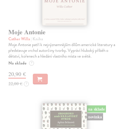
Moje Antonie
Cather Willa
| Kniha
Moje Antonie patří k nejvýznamnějším dílům americké literatury a
představuje vrchol autorčiny tvorby. Vypráví hluboký příběh o
dětství, kořenech a hledání vlastního místa ve světě.
Na sklade
?
20,90 €
22,00 €
?
na sklade
novinka