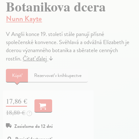
Botanikova dcera
Nunn Kayte
V Anglii konce 19. století stále panují přísné
společenské konvence. Svéhlavá a odvážná Elizabeth je
dcerou významného botanika a sběratele cenných
rostlin.
Čítať ďalej
↓
Kúpiť
Rezervovať v kníhkupectve
17,86 €
18,80 €
?
Zasielame do 12 dní