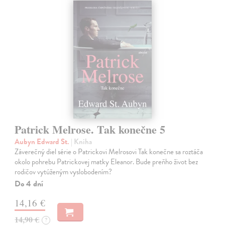
Patrick Melrose. Tak konečne 5
Aubyn Edward St.
| Kniha
Záverečný diel série o Patrickovi Melrosovi Tak konečne sa roztáča
okolo pohrebu Patrickovej matky Eleanor. Bude preňho život bez
rodičov vytúženým vyslobodením?
Do 4 dní
14,16 €
14,90 €
?