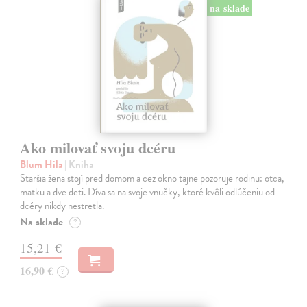
na sklade
Ako milovať svoju dcéru
Blum Hila
| Kniha
Staršia žena stojí pred domom a cez okno tajne pozoruje rodinu: otca,
matku a dve deti. Díva sa na svoje vnučky, ktoré kvôli odlúčeniu od
dcéry nikdy nestretla.
Na sklade
?
15,21 €
16,90 €
?