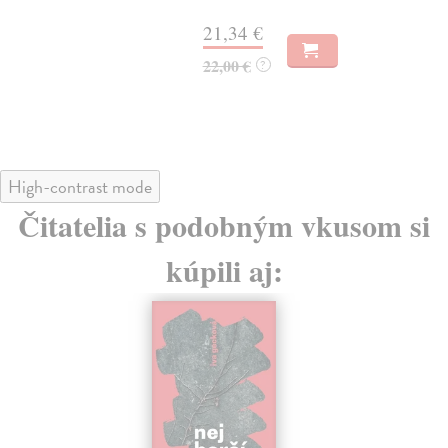
21,34 €
20
22,00 €
20
?
High-contrast mode
Čitatelia s podobným vkusom si
kúpili aj:
E-KNIHA