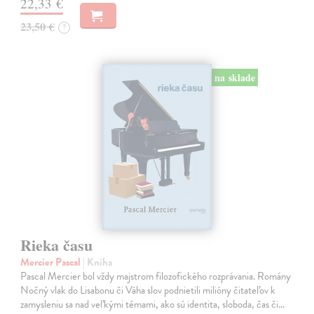
22,33 €
23,50 €
?
na sklade
Rieka času
Mercier Pascal
| Kniha
Pascal Mercier bol vždy majstrom filozofického rozprávania. Romány
Nočný vlak do Lisabonu či Váha slov podnietili milióny čitateľov k
zamysleniu sa nad veľkými témami, ako sú identita, sloboda, čas či…