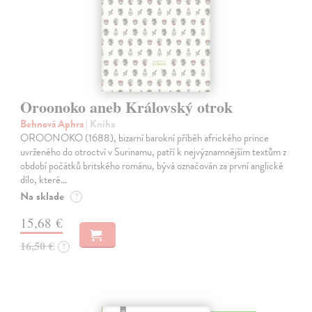
Oroonoko aneb Královský otrok
Behnová Aphra
| Kniha
OROONOKO (1688), bizarní barokní příběh afrického prince
uvrženého do otroctví v Surinamu, patří k nejvýznamnějším textům z
období počátků britského románu, bývá označován za první anglické
dílo, které…
Na sklade
?
15,68 €
16,50 €
?