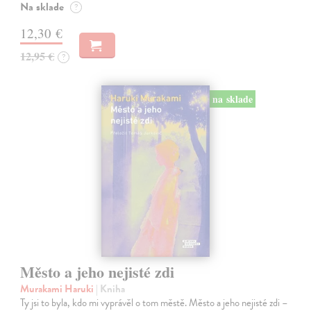
Na sklade
?
12,30 €
12,95 €
?
na sklade
Město a jeho nejisté zdi
Murakami Haruki
| Kniha
Ty jsi to byla, kdo mi vyprávěl o tom městě. Město a jeho nejisté zdi –