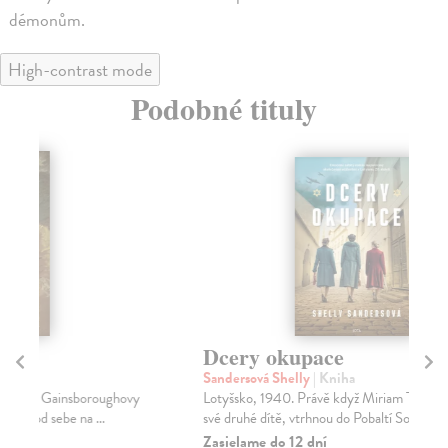
démonům.
High-contrast mode
Podobné tituly
Dcery okupace
B
Sandersová Shelly
| Kniha
Ve
Lotyšsko, 1940. Právě když Miriam Talanová porodí
Str
své druhé dítě, vtrhnou do Pobaltí Sověti a obsadí...
rok
Zasielame do 12 dní
Za