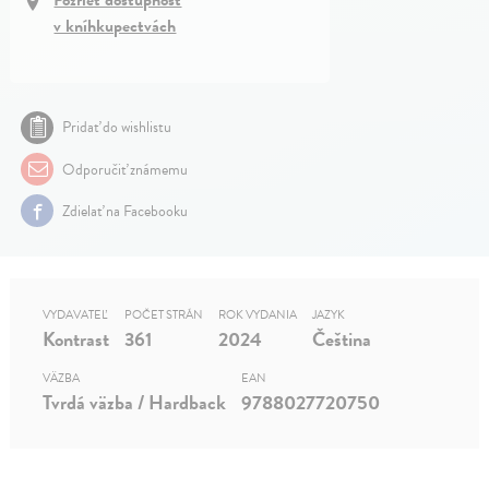
Pozrieť dostupnosť
v kníhkupectvách
Pridať do wishlistu
Odporučiť známemu
Zdielať na Facebooku
VYDAVATEĽ
POČET STRÁN
ROK VYDANIA
JAZYK
Kontrast
361
2024
Čeština
VÄZBA
EAN
Tvrdá väzba / Hardback
9788027720750