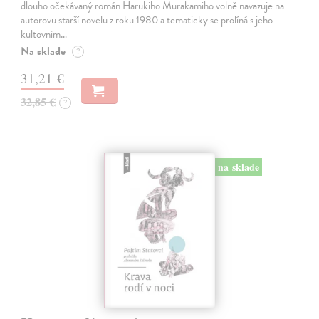
dlouho očekávaný román Harukiho Murakamiho volně navazuje na
autorovu starší novelu z roku 1980 a tematicky se prolíná s jeho
kultovním…
Na sklade
?
31,21 €
32,85 €
?
na sklade