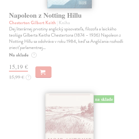
Napoleon z Notting Hillu
Chesterton Gilbert Keith
| Kniha
Dej literárnej prvotiny anglický spisovateľa, filozofa a laického
teológa Gilberta Keitha Chestertona (1874 – 1936) Napoleon z
Notting Hillu sa odohráva v roku 1984, keď sa Angličania rozhodli
zriecť parlamentnej…
Na sklade
?
15,19 €
15,99 €
?
na sklade