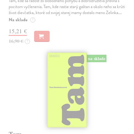
Tam, kde sa radosť zo slobodného pohybu a dobrodružstva prelína s
pocitom vyčlenenia. Tam, kde rastie starý gaštan a okolo neho sa krúti
život dievčatka, ktoré od svojej starej mamy dostalo meno Zelinka.…
Na sklade
?
15,21 €
16,90 €
?
na sklade
Tam