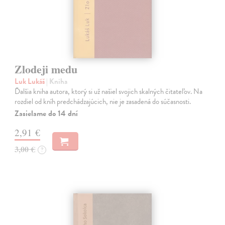
Zlodeji medu
Luk Lukáš
| Kniha
Ďalšia kniha autora, ktorý si už našiel svojich skalných čitateľov. Na
rozdiel od kníh predchádzajúcich, nie je zasadená do súčasnosti.
Zasielame do 14 dní
2,91 €
3,00 €
?