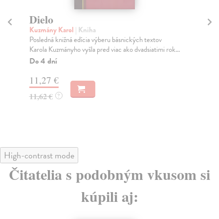
Dielo
K
Kuzmány Karol
| Kniha
He
Posledná knižná edícia výberu básnických textov
Nik
Karola Kuzmányho vyšla pred viac ako dvadsiatimi rok...
sym
Do 4 dní
Do
11,27 €
13
11,62 €
13
?
High-contrast mode
Čitatelia s podobným vkusom si
kúpili aj: