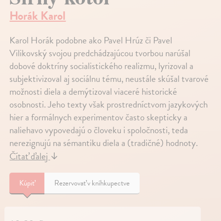
Horák Karol
Karol Horák podobne ako Pavel Hrúz či Pavel
Vilikovský svojou predchádzajúcou tvorbou narúšal
dobové doktríny socialistického realizmu, lyrizoval a
subjektivizoval aj sociálnu tému, neustále skúšal tvarové
možnosti diela a demýtizoval viaceré historické
osobnosti. Jeho texty však prostredníctvom jazykových
hier a formálnych experimentov často skepticky a
naliehavo vypovedajú o človeku i spoločnosti, teda
nerezignujú na sémantiku diela a (tradičné) hodnoty.
Čítať ďalej
↓
Kúpiť
Rezervovať v kníhkupectve