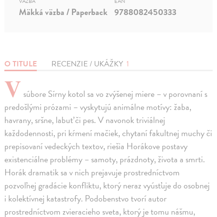
VÄZBA
EAN
Mäkká väzba / Paperback
9788082450333
O TITULE
RECENZIE / UKÁŽKY
1
V
súbore Sírny kotol sa vo zvýšenej miere – v porovnaní s
predošlými prózami – vyskytujú animálne motívy: žaba,
havrany, sršne, labuť či pes. V navonok triviálnej
každodennosti, pri kŕmení mačiek, chytaní fakultnej muchy či
prepisovaní vedeckých textov, riešia Horákove postavy
existenciálne problémy – samoty, prázdnoty, života a smrti.
Horák dramatik sa v nich prejavuje prostredníctvom
pozvoľnej gradácie konfliktu, ktorý neraz vyúsťuje do osobnej
i kolektívnej katastrofy. Podobenstvo tvorí autor
prostredníctvom zvieracieho sveta, ktorý je tomu nášmu,