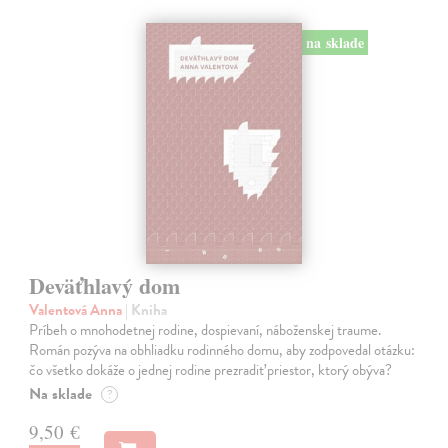
na sklade
Deväťhlavý dom
Valentová Anna
| Kniha
Príbeh o mnohodetnej rodine, dospievaní, náboženskej traume.
Román pozýva na obhliadku rodinného domu, aby zodpovedal otázku:
čo všetko dokáže o jednej rodine prezradiť priestor, ktorý obýva?
Na sklade
?
9,50 €