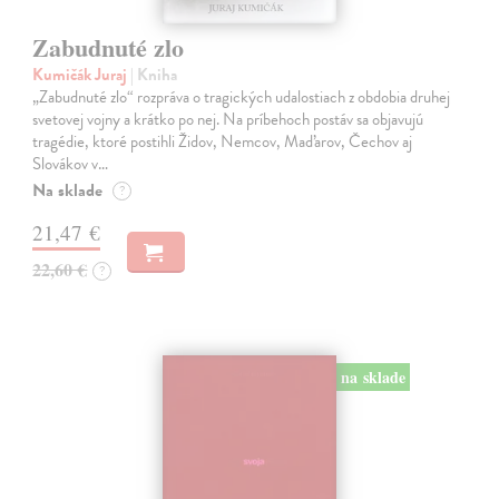
Zabudnuté zlo
Kumičák Juraj
| Kniha
„Zabudnuté zlo“ rozpráva o tragických udalostiach z obdobia druhej
svetovej vojny a krátko po nej. Na príbehoch postáv sa objavujú
tragédie, ktoré postihli Židov, Nemcov, Maďarov, Čechov aj
Slovákov v…
Na sklade
?
21,47 €
22,60 €
?
na sklade