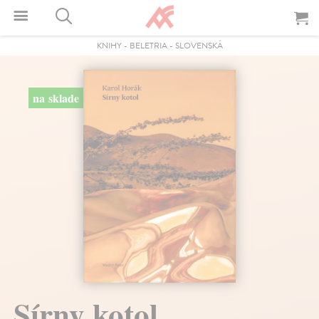
KNIHY
-
BELETRIA
-
SLOVENSKÁ
na sklade
Sírny kotol