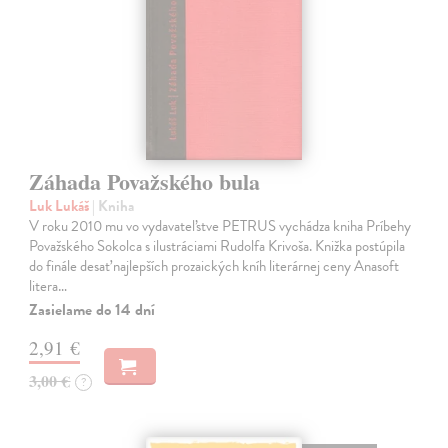
Záhada Považského bula
Luk Lukáš
| Kniha
V roku 2010 mu vo vydavateľstve PETRUS vychádza kniha Príbehy
Považského Sokolca s ilustráciami Rudolfa Krivoša. Knižka postúpila
do finále desať najlepších prozaických kníh literárnej ceny Anasoft
litera…
Zasielame do 14 dní
2,91 €
3,00 €
?