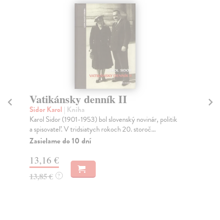
Malý šlabikár lásky
Frühauf Karol
| Kniha
politik
dôvernosť letmý bozk jemné pohladenie líca chrbtom
ruky pevné stisnutie ruky nežné objatie zachovalá...
Zasielame do 14 dní
8,63 €
8,90 €
?