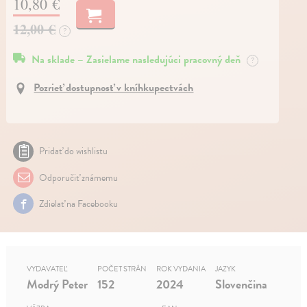
10,80 €
12,00 €
?
Na sklade – Zasielame nasledujúci pracovný deň
?
Pozrieť dostupnosť v kníhkupectvách
Pridať do wishlistu
Odporučiť známemu
Zdielať na Facebooku
VYDAVATEĽ
POČET STRÁN
ROK VYDANIA
JAZYK
Modrý Peter
152
2024
Slovenčina