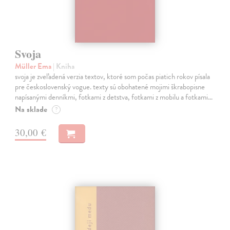
Svoja
Müller Ema
| Kniha
svoja je zveľadená verzia textov, ktoré som počas piatich rokov písala
pre československý vogue. texty sú obohatené mojimi škrabopisne
napísanými denníkmi, fotkami z detstva, fotkami z mobilu a fotkami…
Na sklade
?
30,00 €