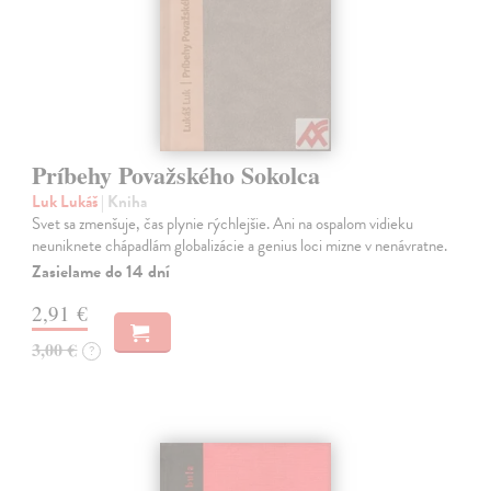
Príbehy Považského Sokolca
Luk Lukáš
| Kniha
Svet sa zmenšuje, čas plynie rýchlejšie. Ani na ospalom vidieku
neuniknete chápadlám globalizácie a genius loci mizne v nenávratne.
Zasielame do 14 dní
2,91 €
3,00 €
?