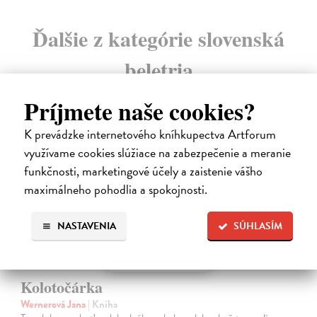
Ďalšie z kategórie slovenská
beletria
Príjmete naše cookies?
na sklade
K prevádzke internetového kníhkupectva Artforum
využívame cookies slúžiace na zabezpečenie a meranie
funkčnosti, marketingové účely a zaistenie vášho
maximálneho pohodlia a spokojnosti.
NASTAVENIA
SÚHLASÍM
Kolotočárka
Wernerová Jana
| Kniha