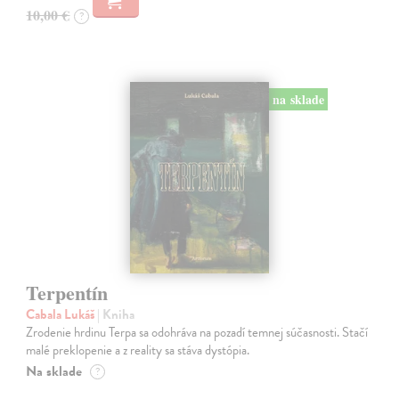
10,00 €
?
na sklade
Terpentín
Cabala Lukáš
| Kniha
Zrodenie hrdinu Terpa sa odohráva na pozadí temnej súčasnosti. Stačí
malé preklopenie a z reality sa stáva dystópia.
Na sklade
?