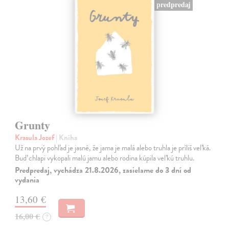
predpredaj
Grunty
Krasula Jozef
| Kniha
Už na prvý pohľad je jasné, že jama je malá alebo truhla je príliš veľká.
Buď chlapi vykopali malú jamu alebo rodina kúpila veľkú truhlu.
Predpredaj, vychádza 21.8.2026, zasielame do 3 dní od
vydania
13,60 €
16,00 €
?