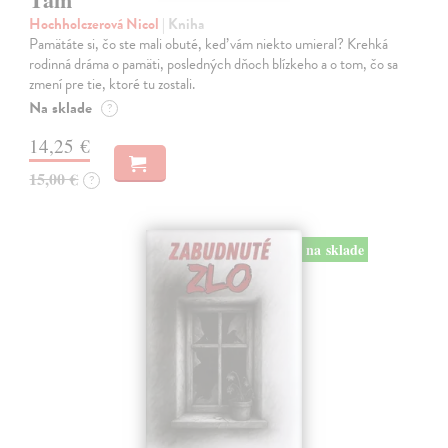
Hochholczerová Nicol
| Kniha
Pamätáte si, čo ste mali obuté, keď vám niekto umieral? Krehká
rodinná dráma o pamäti, posledných dňoch blízkeho a o tom, čo sa
zmení pre tie, ktoré tu zostali.
Na sklade
?
14,25 €
15,00 €
?
na sklade