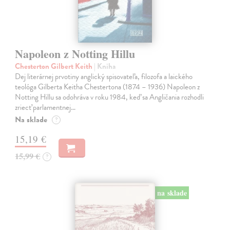
Napoleon z Notting Hillu
Chesterton Gilbert Keith
| Kniha
Dej literárnej prvotiny anglický spisovateľa, filozofa a laického
teológa Gilberta Keitha Chestertona (1874 – 1936) Napoleon z
Notting Hillu sa odohráva v roku 1984, keď sa Angličania rozhodli
zriecť parlamentnej…
Na sklade
?
15,19 €
15,99 €
?
na sklade