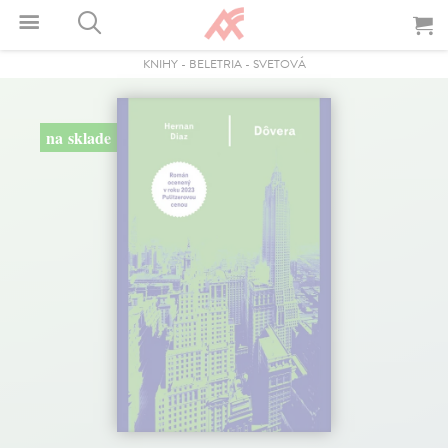
KNIHY
-
BELETRIA
-
SVETOVÁ
na sklade