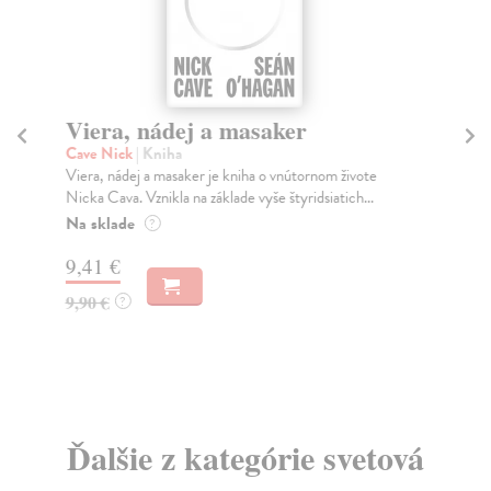
Viera, nádej a masaker
Za
f
Cave Nick
| Kniha
Viera, nádej a masaker je kniha o vnútornom živote
Zi
Nicka Cava. Vznikla na základe vyše štyridsiatich...
Dne
živ
Na sklade
?
Za
9,41 €
4,
9,90 €
?
5,
Ďalšie z kategórie svetová