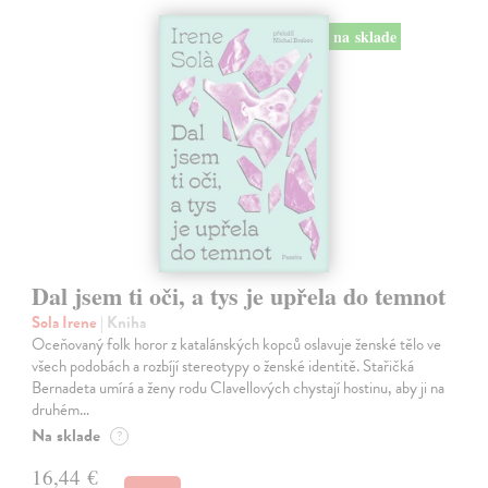
na sklade
Dal jsem ti oči, a tys je upřela do temnot
Sola Irene
| Kniha
Oceňovaný folk horor z katalánských kopců oslavuje ženské tělo ve
všech podobách a rozbíjí stereotypy o ženské identitě. Stařičká
Bernadeta umírá a ženy rodu Clavellových chystají hostinu, aby ji na
druhém…
Na sklade
?
16,44 €