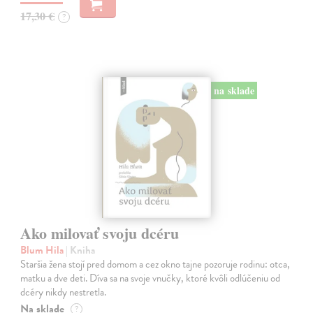
17,30 €
?
na sklade
Ako milovať svoju dcéru
Blum Hila
| Kniha
Staršia žena stojí pred domom a cez okno tajne pozoruje rodinu: otca,
matku a dve deti. Díva sa na svoje vnučky, ktoré kvôli odlúčeniu od
dcéry nikdy nestretla.
Na sklade
?