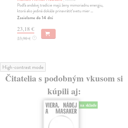
Podľa andskej tradície majú ženy mimoriadnu energiu,
An
ktorá ako jediná dokáže prinavrátiť svetu mier ...
Kni
ako
Zasielame do 14 dní
Do
23,18 €
18
23,90 €
?
19
High-contrast mode
Čitatelia s podobným vkusom si
kúpili aj:
na sklade