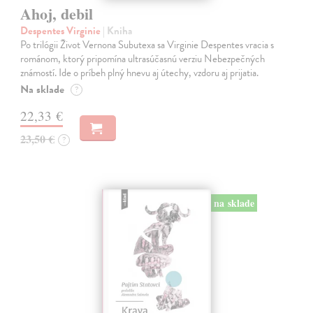
Ahoj, debil
Despentes Virginie
| Kniha
Po trilógii Život Vernona Subutexa sa Virginie Despentes vracia s
románom, ktorý pripomína ultrasúčasnú verziu Nebezpečných
známostí. Ide o príbeh plný hnevu aj útechy, vzdoru aj prijatia.
Na sklade
?
22,33 €
23,50 €
?
na sklade