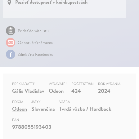
Pozrieť dostupnosť v kníhkupectvách
Pridať do wishlistu
Odporučiť známemu
Zdielať na Facebooku
PREKLADATEĽ
VYDAVATEĽ
POČET STRÁN
ROK VYDANIA
Gális Vladislav
Odeon
424
2024
EDÍCIA
JAZYK
VÄZBA
Odeon
Slovenčina
Tvrdá väzba / Hardback
EAN
9788055193403