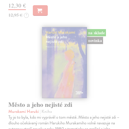
12,30 €
12,95 €
?
na sklade
novinka
Město a jeho nejisté zdi
Murakami Haruki
| Kniha
Ty jsi to byla, kdo mi vyprávěl o tom městě. Město a jeho nejisté zdi –
dlouho očekávaný román Harukiho Murakamiho volně navazuje na
autorovu starší novelu z roku 1980 a tematicky se prolíná s jeho