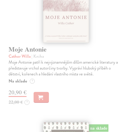
Moje Antonie
Cather Willa
| Kniha
Moje Antonie patří k nejvýznamnějším dílům americké literatury a
představuje vrchol autorčiny tvorby. Vypráví hluboký příběh o
dětství, kořenech a hledání vlastního místa ve světě.
Na sklade
?
20,90 €
22,00 €
?
na sklade