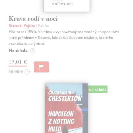
Krava rodí v noci
Statovci Pajtim
| Kniha
Píše sa rok 1996. Vo Fínsku vychovávaný osemročný chlapec trávi
letné prázdniny v Kosove, kde zažíva čudesné udalosti, ktoré ho
poznačia na celý život.
Na sklade
?
17,01 €
18,90 €
?
na sklade