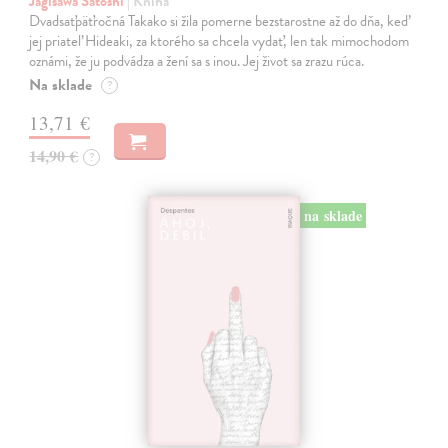
Jagisawa Satoshi
| Kniha
Dvadsaťpäťročná Takako si žila pomerne bezstarostne až do dňa, keď
jej priateľ Hideaki, za ktorého sa chcela vydať, len tak mimochodom
oznámi, že ju podvádza a žení sa s inou. Jej život sa zrazu rúca.
Na sklade
?
13,71 €
14,90 €
?
na sklade