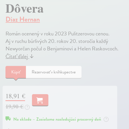
Dôvera
Diaz Hernan
Román ocenený v roku 2023 Pulitzerovou cenou.
Aj v ruchu búrlivých 20. rokov 20. storočia každý
Newyorčan počul o Benjaminovi a Helen Raskovcoch.
Čítať ďalej
↓
Kúpiť
Rezervovať v kníhkupectve
18,91 €
19,90 €
?
Na sklade – Zasielame nasledujúci pracovný deň
?