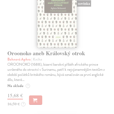
novinka
Oroonoko aneb Královský otrok
Behnová Aphra
| Kniha
OROONOKO (1688), bizarní barokní příběh afrického prince
uvrženého do otroctví v Surinamu, patří k nejvýznamnějším textům z
období počátků britského románu, bývá označován za první anglické
dílo, které…
Na sklade
?
15,68 €
16,50 €
?