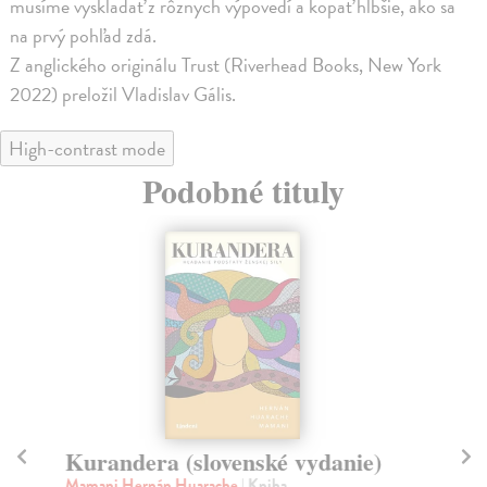
musíme vyskladať z rôznych výpovedí a kopať hlbšie, ako sa
na prvý pohľad zdá.
Z anglického originálu Trust (Riverhead Books, New York
2022) preložil Vladislav Gális.
High-contrast mode
Podobné tituly
Kurandera (slovenské vydanie)
Vi
sp
Mamani Hernán Huarache
| Kniha