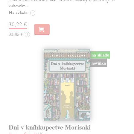
kultovním…
Na sklade
?
30,22 €
32,85 €
?
na sklade
novinka
Dni v kníhkupectve Morisaki