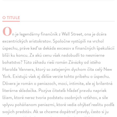
O TITULE
O
n je legendárny finančník z Wall Street, ona je dcéra
excentrických aristokratov. Spoločne vystúpili na vrchol
úspechu, práve keď sa dekáda excesov a finančných špekulácií
blíži ku koncu. Za akú cenu však nadobudli to nesmierne
bohatstvo? Túto záhadu rieši román Záväzky od istého
Harolda Vannera, ktorý so zatajeným dychom číta celý New
York. Existujú však aj ďalšie verzie tohto príbehu o úspechu.
Dôvera je román o peniazoch, moci, intimite, ale aj brilantná
literárna skladačka. Pozýva čitateľa hľadať pravdu napriek
lžiam, ktoré neraz tvoria podstatu osobných vzťahov, a sile
vplyvu poháňanom peniazmi, ktoré vedia ohýbať realitu podľa
svojich predstáv. Ak sa chceme dopátrať pravdy, často si ju