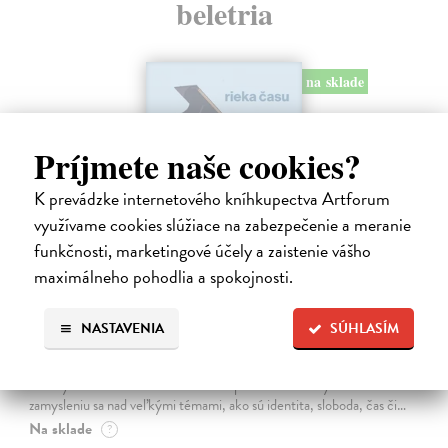
beletria
na sklade
Príjmete naše cookies?
K prevádzke internetového kníhkupectva Artforum
využívame cookies slúžiace na zabezpečenie a meranie
funkčnosti, marketingové účely a zaistenie vášho
maximálneho pohodlia a spokojnosti.
Rieka času
NASTAVENIA
SÚHLASÍM
Mercier Pascal
| Kniha
Pascal Mercier bol vždy majstrom filozofického rozprávania. Romány
Nočný vlak do Lisabonu či Váha slov podnietili milióny čitateľov k
zamysleniu sa nad veľkými témami, ako sú identita, sloboda, čas či…
Na sklade
?