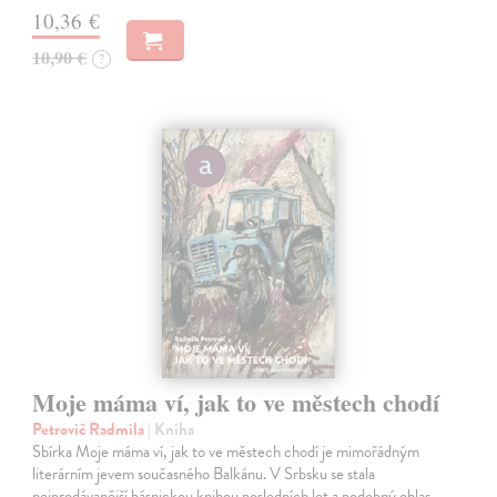
10,36 €
10,90 €
?
Moje máma ví, jak to ve městech chodí
Petrovič Radmila
| Kniha
Sbírka Moje máma ví, jak to ve městech chodí je mimořádným
literárním jevem současného Balkánu. V Srbsku se stala
nejprodávanější básnickou knihou posledních let a podobný ohlas