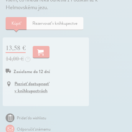
Helmovskému jezu.
Kúpiť
Rezervovať v kníhkupectve
13,58 €
14,00 €
?
Zasielame do 12 dní
Pozrieť dostupnosť
v kníhkupectvách
Pridať do wishlistu
Odporučiť známemu