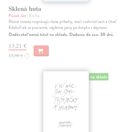
Sklená huta
Púček Ján
| Kniha
Rôzne miesta rozprávajú rôzne príbehy, stačí rozhrnúť zem a čítať.
Kdekoľvek sa pozrieme, nájdeme jazvy po dotyku s dejinami.
Dodávateľ nemá titul na sklade. Dodanie do cca. 30 dní.
13,21 €
13,90 €
?
na sklade