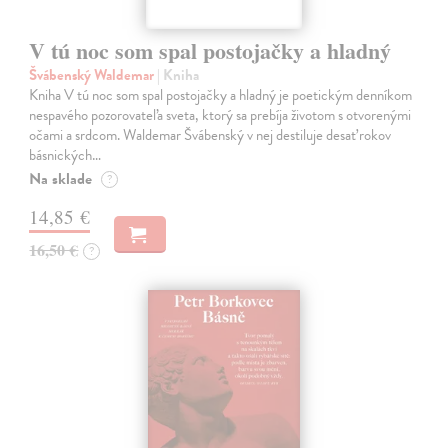
V tú noc som spal postojačky a hladný
Švábenský Waldemar
| Kniha
Kniha V tú noc som spal postojačky a hladný je poetickým denníkom
nespavého pozorovateľa sveta, ktorý sa prebíja životom s otvorenými
očami a srdcom. Waldemar Švábenský v nej destiluje desať rokov
básnických…
Na sklade
?
14,85 €
16,50 €
?