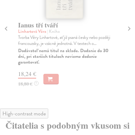
Ianus tří tváří
B
Linhartová Věra
| Kniha
Bo
Tvorba Věry Linhartové, ať již psaná česky nebo později
Sou
francouzsky, je vzácně jednotná. V textech o...
v m
Dodávateľ nemá titul na sklade. Dodanie do 30
Za
dní, pri starších tituloch nevieme dodanie
garantovať.
17
18
18,24 €
18,80 €
?
High-contrast mode
Čitatelia s podobným vkusom si