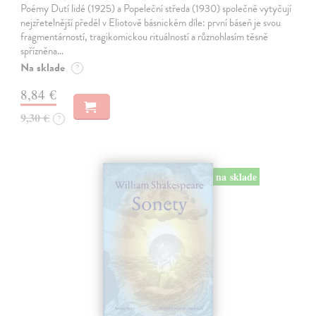
Poémy Dutí lidé (1925) a Popeleční středa (1930) společně vytyčují
nejzřetelnější předěl v Eliotově básnickém díle: první báseň je svou
fragmentárností, tragikomickou rituálností a různohlasím těsně
spřízněna…
Na sklade
?
8,84 €
9,30 €
?
na sklade