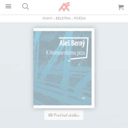
KNIHY
-
BELETRIA
-
POÉZIA
Prečítať ukážku