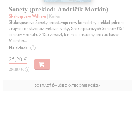
Sonety (preklad: Andričík Marián)
Shakespeare William
| Kniha
Shakespearove Sonety predstavujú nový kompletný preklad jedného
z najväčších skvostov svetovej lyriky, Shakespearových Sonetov (154
sonetov v rozsahu 2 155 veršov); k nim je priradený preklad básne
Milenkin…
Na sklade
?
25,20 €
28,00 €
?
ZOBRAZIŤ ĎALŠIE Z KATEGÓRIE POÉZIA