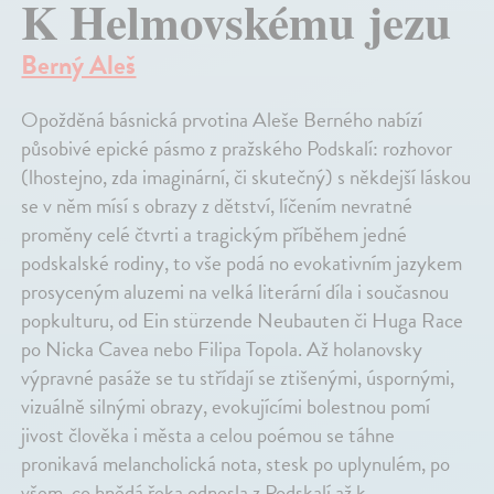
K Helmovskému jezu
Berný Aleš
Opožděná básnická prvotina Aleše Berného nabízí
působivé epické pásmo z pražského Podskalí: rozhovor
(lhostejno, zda imaginární, či skutečný) s někdejší láskou
se v něm mísí s obrazy z dětství, líčením nevratné
proměny celé čtvrti a tragickým příběhem jedné
podskalské rodiny, to vše podá no evokativním jazykem
prosyceným aluzemi na velká literární díla i současnou
popkulturu, od Ein stürzende Neubauten či Huga Race
po Nicka Cavea nebo Filipa Topola. Až holanovsky
výpravné pasáže se tu střídají se ztišenými, úspornými,
vizuálně silnými obrazy, evokujícími bolestnou pomí
jivost člověka i města a celou poémou se táhne
pronikavá melancholická nota, stesk po uplynulém, po
všem, co hnědá řeka odnesla z Podskalí až k