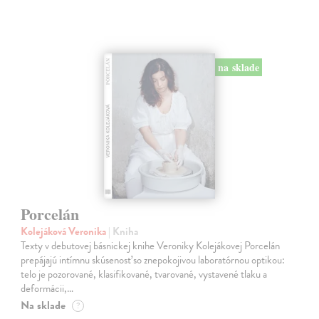
na sklade
Porcelán
Kolejáková Veronika
| Kniha
Texty v debutovej básnickej knihe Veroniky Kolejákovej Porcelán
prepájajú intímnu skúsenosť so znepokojivou laboratórnou optikou:
telo je pozorované, klasifikované, tvarované, vystavené tlaku a
deformácii,…
Na sklade
?