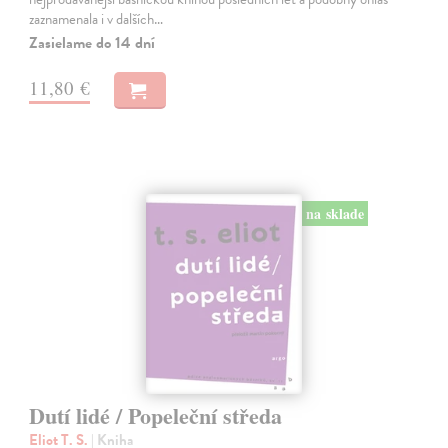
zaznamenala i v dalších…
Zasielame do 14 dní
11,80 €
na sklade
Dutí lidé / Popeleční středa
Eliot T. S.
| Kniha