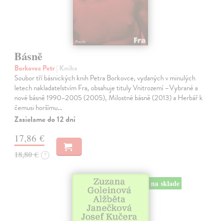
Básně
Borkovec Petr
| Kniha
Soubor tří básnických knih Petra Borkovce, vydaných v minulých
letech nakladatelstvím Fra, obsahuje tituly Vnitrozemí –Vybrané a
nové básně 1990–2005 (2005), Milostné básně (2013) a Herbář k
čemusi horšímu…
Zasielame do 12 dní
17,86 €
18,80 €
?
na sklade