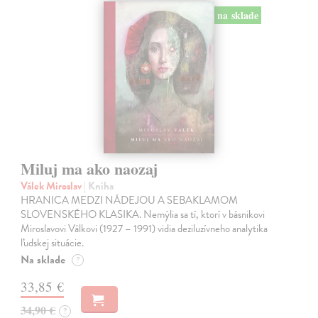
na sklade
Miluj ma ako naozaj
Válek Miroslav
| Kniha
HRANICA MEDZI NÁDEJOU A SEBAKLAMOM
SLOVENSKÉHO KLASIKA. Nemýlia sa tí, ktorí v básnikovi
Miroslavovi Válkovi (1927 – 1991) vidia deziluzívneho analytika
ľudskej situácie.
Na sklade
?
33,85 €
34,90 €
?