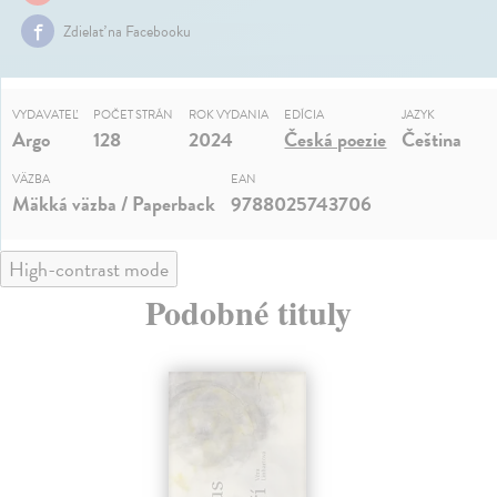
Zdielať na Facebooku
VYDAVATEĽ
POČET STRÁN
ROK VYDANIA
EDÍCIA
JAZYK
Argo
128
2024
Česká poezie
Čeština
VÄZBA
EAN
Mäkká väzba / Paperback
9788025743706
High-contrast mode
Podobné tituly