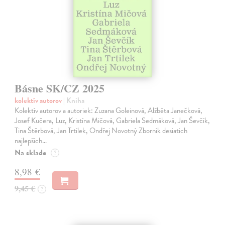
Básne SK/CZ 2025
kolektív autorov
| Kniha
Kolektív autorov a autoriek: Zuzana Goleinová, Alžběta Janečková,
Josef Kučera, Luz, Kristína Mičová, Gabriela Sedmáková, Jan Ševčík,
Tina Štěrbová, Jan Trtílek, Ondřej Novotný Zborník desiatich
najlepších…
Na sklade
?
8,98 €
9,45 €
?