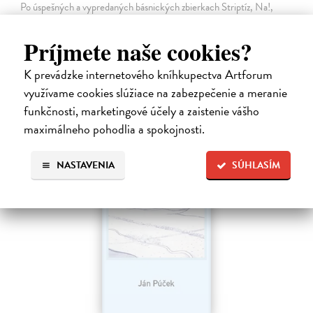
Po úspešných a vypredaných básnických zbierkach Striptíz, Na!,
Básničky pre domáce paničky, Večný pocit nedele a Dom, vydáva
slovenská poetka Mirka Ábelová novú básnickú zbierku. Záznam o
Príjmete naše cookies?
vzniku zvláštneho…
Na sklade
?
K prevádzke internetového kníhkupectva Artforum
využívame cookies slúžiace na zabezpečenie a meranie
14,31 €
funkčnosti, marketingové účely a zaistenie vášho
15,90 €
?
maximálneho pohodlia a spokojnosti.
NASTAVENIA
SÚHLASÍM