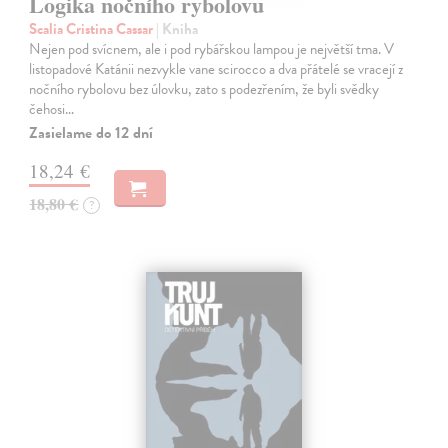
Logika nočního rybolovu
Scalia Cristina Cassar
| Kniha
Nejen pod svícnem, ale i pod rybářskou lampou je největší tma. V
listopadové Katánii nezvykle vane scirocco a dva přátelé se vracejí z
nočního rybolovu bez úlovku, zato s podezřením, že byli svědky
čehosi…
Zasielame do 12 dní
18,24 €
18,80 €
?