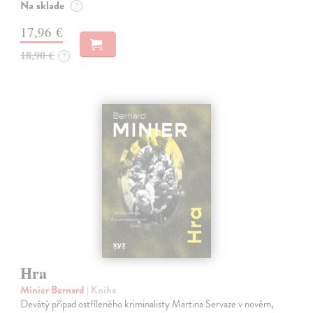
Na sklade
?
17,96 €
18,90 €
?
Hra
Minier Bernard
| Kniha
Devátý případ ostříleného kriminalisty Martina Servaze v novém,