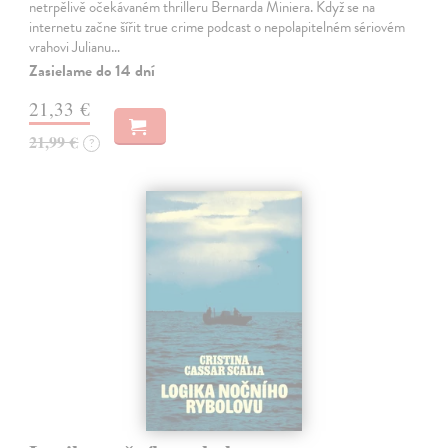
netrpělivě očekávaném thrilleru Bernarda Miniera. Když se na
internetu začne šířit true crime podcast o nepolapitelném sériovém
vrahovi Julianu…
Zasielame do 14 dní
21,33 €
21,99 €
?