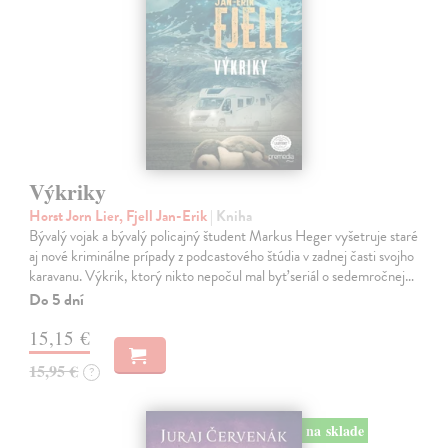
Výkriky
Horst Jorn Lier, Fjell Jan-Erik
| Kniha
Bývalý vojak a bývalý policajný študent Markus Heger vyšetruje staré
aj nové kriminálne prípady z podcastového štúdia v zadnej časti svojho
karavanu. Výkrik, ktorý nikto nepočul mal byť seriál o sedemročnej…
Do 5 dní
15,15 €
15,95 €
?
na sklade