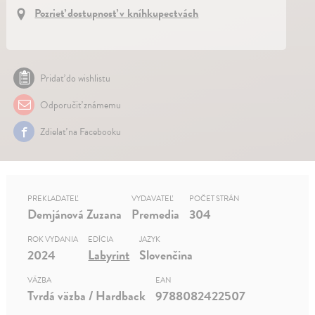
Pozrieť dostupnosť v kníhkupectvách
Pridať do wishlistu
Odporučiť známemu
Zdielať na Facebooku
PREKLADATEĽ
VYDAVATEĽ
POČET STRÁN
Demjánová Zuzana
Premedia
304
ROK VYDANIA
EDÍCIA
JAZYK
2024
Labyrint
Slovenčina
VÄZBA
EAN
Tvrdá väzba / Hardback
9788082422507