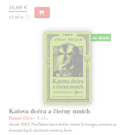
16,69 €
17,95 €
?
na sklade
Katova dcéra a čierny mních
Pötzsch Oliver
| Kniha
Január 1663. Neďaleko bavorského mesta Schongau zomiera za
dramatických okolností miestny farár.