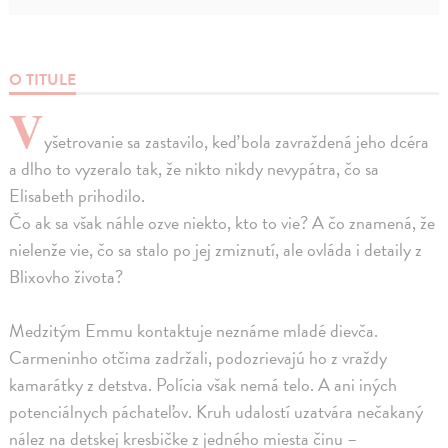
O TITULE
V
yšetrovanie sa zastavilo, keď bola zavraždená jeho dcéra
a dlho to vyzeralo tak, že nikto nikdy nevypátra, čo sa
Elisabeth prihodilo.
Čo ak sa však náhle ozve niekto, kto to vie? A čo znamená, že
nielenže vie, čo sa stalo po jej zmiznutí, ale ovláda i detaily z
Blixovho života?
Medzitým Emmu kontaktuje neznáme mladé dievča.
Carmeninho otčima zadržali, podozrievajú ho z vraždy
kamarátky z detstva. Polícia však nemá telo. A ani iných
potenciálnych páchateľov. Kruh udalostí uzatvára nečakaný
nález na detskej kresbičke z jedného miesta činu –