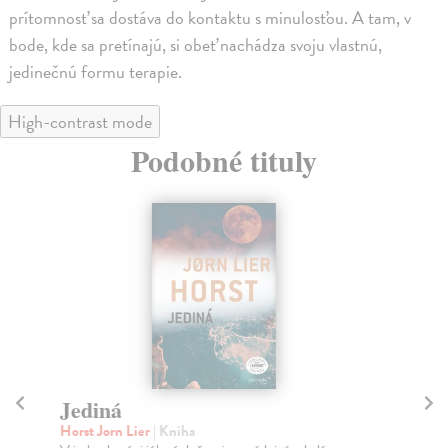
prítomnosť sa dostáva do kontaktu s minulosťou. A tam, v
bode, kde sa pretínajú, si obeť nachádza svoju vlastnú,
jedinečnú formu terapie.
High-contrast mode
Podobné tituly
Jediná
P
Horst Jorn Lier
| Kniha
Hor