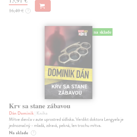
15,91 €
16,40 €
?
na sklade
Krv sa stane zábavou
Dán Dominik
| Kniha
Mŕtve dievča v aute uprostred sídliska. Verdikt doktora Lengyela je
jednoznačný - mladá, zdravá, pekná, len trochu mŕtva.
Na sklade
?