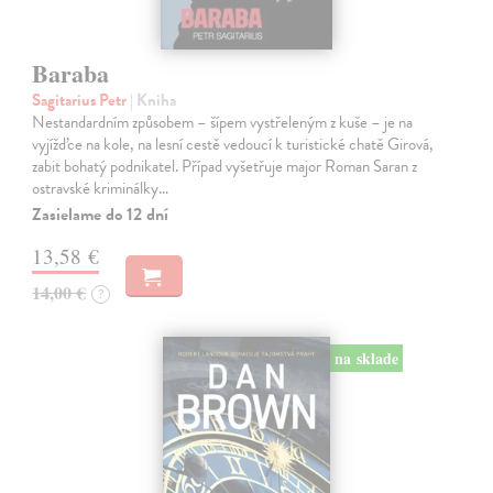
Baraba
Sagitarius Petr
| Kniha
Nestandardním způsobem – šípem vystřeleným z kuše – je na
vyjížďce na kole, na lesní cestě vedoucí k turistické chatě Girová,
zabit bohatý podnikatel. Případ vyšetřuje major Roman Saran z
ostravské kriminálky…
Zasielame do 12 dní
13,58 €
14,00 €
?
na sklade