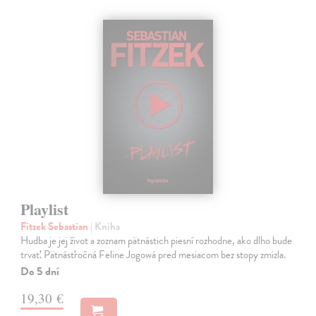
Playlist
Fitzek Sebastian
| Kniha
Hudba je jej život a zoznam pätnástich piesní rozhodne, ako dlho bude
trvať. Pätnásťročná Feline Jogowá pred mesiacom bez stopy zmizla.
Do 5 dní
19,30 €