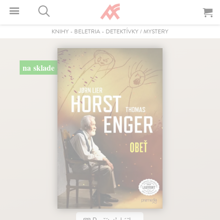
KNIHY
-
BELETRIA
-
DETEKTÍVKY / MYSTERY
na sklade