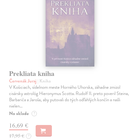
Prekliata kniha
Červenák Juraj
| Kniha
V Košiciach, sídelnom meste Horného Uhorska, záhadne zmizol
cisársky astrológ Hieronymus Scotta. Rudolf II. preto poveril Steina,
Barbariča a Jaroša, aby putovali do tých odľahlých končín a našli
nielen…
Na sklade
?
16,69 €
17,95 €
?