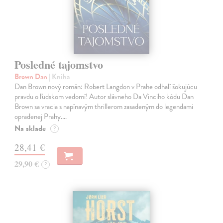
Posledné tajomstvo
Brown Dan
| Kniha
Dan Brown nový román: Robert Langdon v Prahe odhalí šokujúcu
pravdu o ľudskom vedomí! Autor slávneho Da Vinciho kódu Dan
Brown sa vracia s napínavým thrillerom zasadeným do legendami
opradenej Prahy.…
Na sklade
?
28,41 €
29,90 €
?