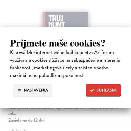
Príjmete naše cookies?
K prevádzke internetového kníhkupectva Artforum
využívame cookies slúžiace na zabezpečenie a meranie
funkčnosti, marketingové účely a zaistenie vášho
maximálneho pohodlia a spokojnosti.
Tramwaj na Sachsenberg
Sagitarius Petr
| Kniha
NASTAVENIA
SÚHLASÍM
Tramwaj Cafe je kavárna v polském Těšíně a zároveň místo, kde se
sbíhají všechny nitky související s dalším brutálním zločinem, který
musí vyřešit Roman Saran, major ostravské kriminálky, a jeho tým.
Jak…
Zasielame do 12 dní