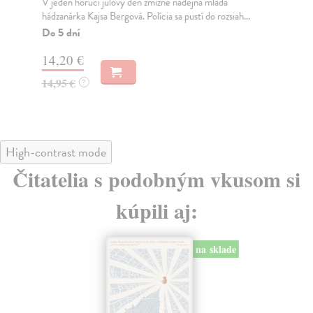
V jeden horúci júlový deň zmizne nádejná mladá
Wil
hádzanárka Kajsa Bergová. Polícia sa pustí do rozsiah...
dov
nez
Do 5 dní
Do
14,20 €
14
14,95 €
?
14
High-contrast mode
Čitatelia s podobným vkusom si
kúpili aj:
na sklade