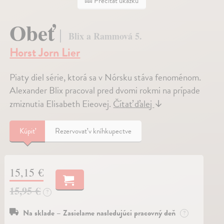
Prečítať ukážku
Obeť
Blix a Rammová 5.
Horst Jorn Lier
Piaty diel série, ktorá sa v Nórsku stáva fenoménom.
Alexander Blix pracoval pred dvomi rokmi na prípade
zmiznutia Elisabeth Eieovej.
Čítať ďalej
↓
Kúpiť
Rezervovať v kníhkupectve
15,15 €
15,95 €
?
Na sklade – Zasielame nasledujúci pracovný deň
?