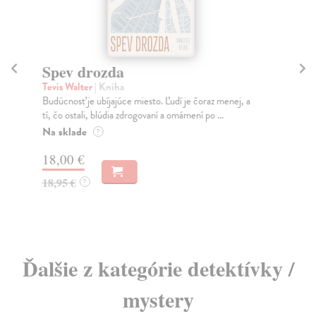
Spev drozda
Č
Tevis Walter
| Kniha
Ta
Budúcnosť je ubíjajúce miesto. Ľudí je čoraz menej, a
Bra
tí, čo ostali, blúdia zdrogovaní a omámení po ...
naj
Na sklade
Do
?
18,00 €
12
18,95 €
12
?
Ďalšie z kategórie detektívky /
mystery