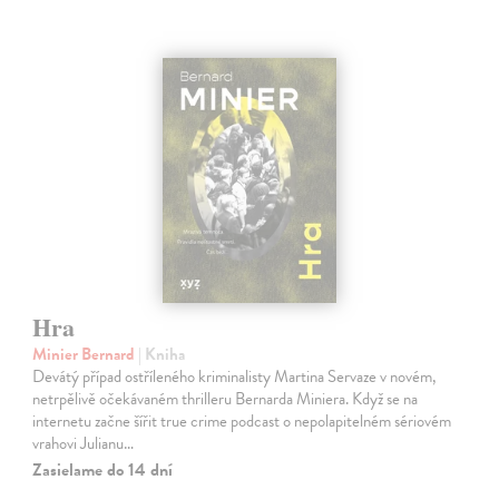
Hra
Minier Bernard
| Kniha
Devátý případ ostříleného kriminalisty Martina Servaze v novém,
netrpělivě očekávaném thrilleru Bernarda Miniera. Když se na
internetu začne šířit true crime podcast o nepolapitelném sériovém
vrahovi Julianu…
Zasielame do 14 dní