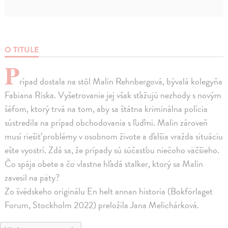
O TITULE
P
rípad dostala na stôl Malin Rehnbergová, bývalá kolegyňa
Fabiana Riska. Vyšetrovanie jej však sťažujú nezhody s novým
šéfom, ktorý trvá na tom, aby sa štátna kriminálna polícia
sústredila na prípad obchodovania s ľuďmi. Malin zároveň
musí riešiť problémy v osobnom živote a ďalšia vražda situáciu
ešte vyostrí. Zdá sa, že prípady sú súčasťou niečoho väčšieho.
Čo spája obete a čo vlastne hľadá stalker, ktorý sa Malin
zavesil na päty?
Zo švédskeho originálu En helt annan historia (Bokförlaget
Forum, Stockholm 2022) preložila Jana Melichárková.