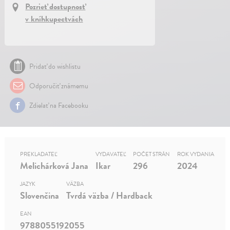
Pozrieť dostupnosť
v kníhkupectvách
Pridať do wishlistu
Odporučiť známemu
Zdielať na Facebooku
PREKLADATEĽ
VYDAVATEĽ
POČET STRÁN
ROK VYDANIA
Melichárková Jana
Ikar
296
2024
JAZYK
VÄZBA
Slovenčina
Tvrdá väzba / Hardback
EAN
9788055192055