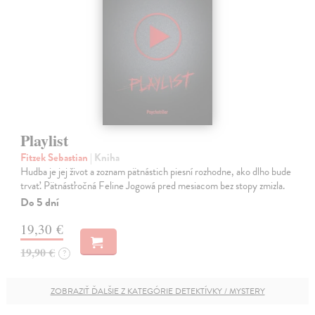
Playlist
Fitzek Sebastian
| Kniha
Hudba je jej život a zoznam pätnástich piesní rozhodne, ako dlho bude
trvať. Pätnásťročná Feline Jogowá pred mesiacom bez stopy zmizla.
Do 5 dní
19,30 €
19,90 €
?
ZOBRAZIŤ ĎALŠIE Z KATEGÓRIE DETEKTÍVKY / MYSTERY