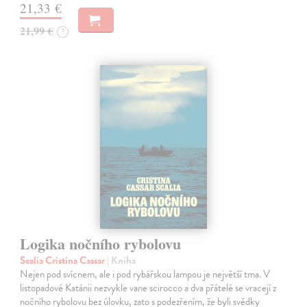
21,33 €
21,99 €
?
Logika nočního rybolovu
Scalia Cristina Cassar
| Kniha
Nejen pod svícnem, ale i pod rybářskou lampou je největší tma. V
listopadové Katánii nezvykle vane scirocco a dva přátelé se vracejí z
nočního rybolovu bez úlovku, zato s podezřením, že byli svědky