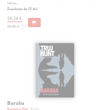
čehosi…
Zasielame do 12 dní
18,24 €
18,80 €
?
Baraba
Sagitarius Petr
| Kniha