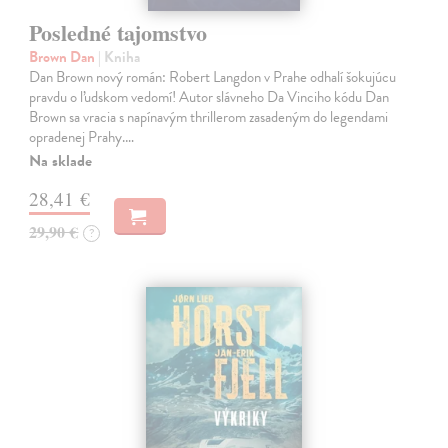
Posledné tajomstvo
Brown Dan
| Kniha
Dan Brown nový román: Robert Langdon v Prahe odhalí šokujúcu
pravdu o ľudskom vedomí! Autor slávneho Da Vinciho kódu Dan
Brown sa vracia s napínavým thrillerom zasadeným do legendami
opradenej Prahy.…
Na sklade
28,41 €
29,90 €
?