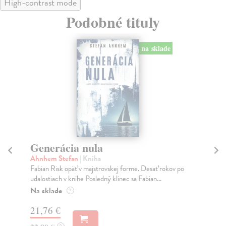
High-contrast mode
Podobné tituly
na sklade
Generácia nula
V
Ahnhem Stefan
| Kniha
Ah
Fabian Risk opäť v majstrovskej forme. Desať rokov po
Ver
udalostiach v knihe Posledný klinec sa Fabian...
dov
Na sklade
Do
?
21,76 €
19