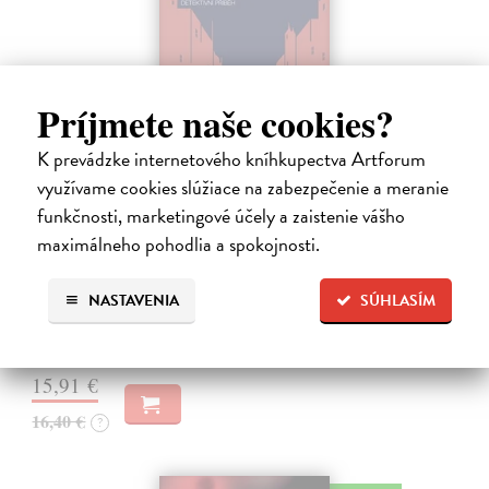
Príjmete naše cookies?
K prevádzke internetového kníhkupectva Artforum
využívame cookies slúžiace na zabezpečenie a meranie
Tramwaj na Sachsenberg
funkčnosti, marketingové účely a zaistenie vášho
Sagitarius Petr
| Kniha
maximálneho pohodlia a spokojnosti.
Tramwaj Cafe je kavárna v polském Těšíně a zároveň místo, kde se
sbíhají všechny nitky související s dalším brutálním zločinem, který
musí vyřešit Roman Saran, major ostravské kriminálky, a jeho tým.
NASTAVENIA
SÚHLASÍM
Jak…
Zasielame do 12 dní
15,91 €
16,40 €
?