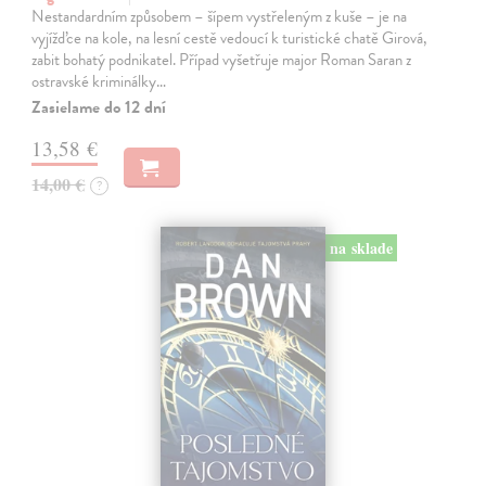
Nestandardním způsobem – šípem vystřeleným z kuše – je na
vyjížďce na kole, na lesní cestě vedoucí k turistické chatě Girová,
zabit bohatý podnikatel. Případ vyšetřuje major Roman Saran z
ostravské kriminálky…
Zasielame do 12 dní
13,58 €
14,00 €
?
na sklade