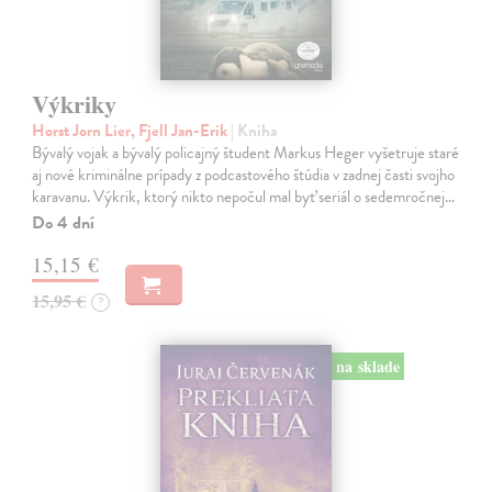
Výkriky
Horst Jorn Lier, Fjell Jan-Erik
| Kniha
Bývalý vojak a bývalý policajný študent Markus Heger vyšetruje staré
aj nové kriminálne prípady z podcastového štúdia v zadnej časti svojho
karavanu. Výkrik, ktorý nikto nepočul mal byť seriál o sedemročnej…
Do 4 dní
15,15 €
15,95 €
?
na sklade