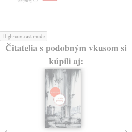
22,90 €
19
?
High-contrast mode
Čitatelia s podobným vkusom si
kúpili aj:
na sklade