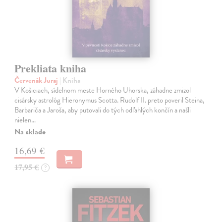
Prekliata kniha
Červenák Juraj
| Kniha
V Košiciach, sídelnom meste Horného Uhorska, záhadne zmizol
cisársky astrológ Hieronymus Scotta. Rudolf II. preto poveril Steina,
Barbariča a Jaroša, aby putovali do tých odľahlých končín a našli
nielen…
Na sklade
16,69 €
17,95 €
?