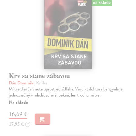
na sklade
Krv sa stane zábavou
Dán Dominik
| Kniha
Mŕtve dievča v aute uprostred sídliska. Verdikt doktora Lengyela je
jednoznačný - mladá, zdravá, pekná, len trochu mŕtva.
Na sklade
16,69 €
17,95 €
?