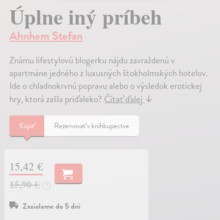
Úplne iný príbeh
Ahnhem Stefan
Známu lifestylovú blogerku nájdu zavraždenú v
apartmáne jedného z luxusných štokholmských hotelov.
Ide o chladnokrvnú popravu alebo o výsledok erotickej
hry, ktorá zašla priďaleko?
Čítať ďalej
↓
Kúpiť
Rezervovať v kníhkupectve
15,42 €
15,90 €
?
Zasielame do 5 dní