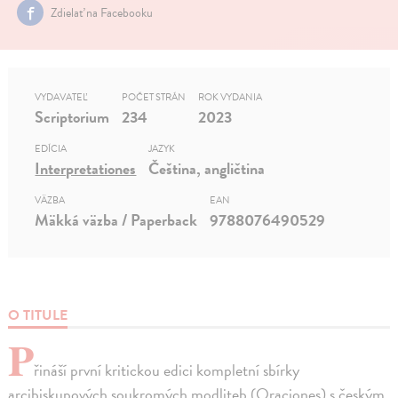
Zdielať na Facebooku
VYDAVATEĽ
POČET STRÁN
ROK VYDANIA
Scriptorium
234
2023
EDÍCIA
JAZYK
Interpretationes
Čeština, angličtina
VÄZBA
EAN
Mäkká väzba / Paperback
9788076490529
O TITULE
P
řináší první kritickou edici kompletní sbírky
arcibiskupových soukromých modliteb (Oraciones) s českým