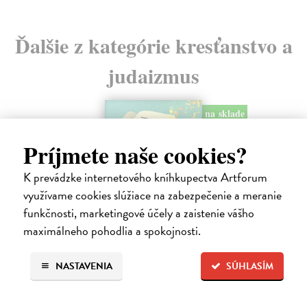
Ďalšie z kategórie kresťanstvo a
judaizmus
na sklade
novinka
Príjmete naše cookies?
K prevádzke internetového kníhkupectva Artforum
využívame cookies slúžiace na zabezpečenie a meranie
funkčnosti, marketingové účely a zaistenie vášho
maximálneho pohodlia a spokojnosti.
NASTAVENIA
SÚHLASÍM
Rabín sa rozpráva s Ježišom
Neusner Jacob
| Kniha