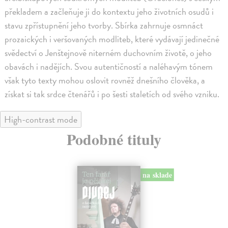
překladem a začleňuje ji do kontextu jeho životních osudů i
stavu zpřístupnění jeho tvorby. Sbírka zahrnuje osmnáct
prozaických i veršovaných modliteb, které vydávají jedinečné
svědectví o Jenštejnově niterném duchovním životě, o jeho
obavách i nadějích. Svou autentičností a naléhavým tónem
však tyto texty mohou oslovit rovněž dnešního člověka, a
získat si tak srdce čtenářů i po šesti staletích od svého vzniku.
High-contrast mode
Podobné tituly
na sklade