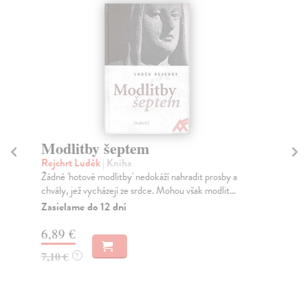
Modlitby šeptem
M
Rejchrt Luděk
| Kniha
Lan
Žádné 'hotové modlitby' nedokáží nahradit prosby a
Jiř
chvály, jež vycházejí ze srdce. Mohou však modlit...
češ
Zasielame do 12 dní
Na
6,89 €
11
7,10 €
11
?