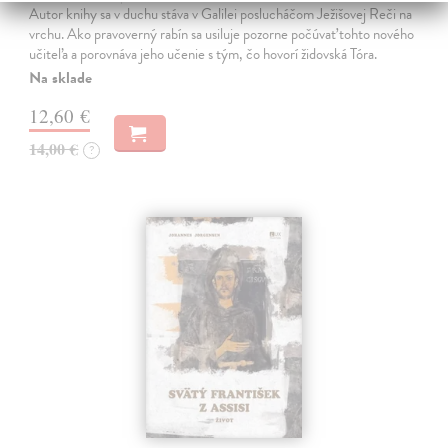
Autor knihy sa v duchu stáva v Galilei poslucháčom Ježišovej Reči na
vrchu. Ako pravoverný rabín sa usiluje pozorne počúvať tohto nového
učiteľa a porovnáva jeho učenie s tým, čo hovorí židovská Tóra.
Na sklade
12,60 €
14,00 €
?