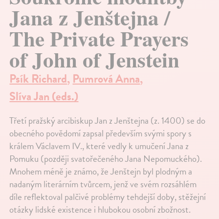
Jana z Jenštejna /
The Private Prayers
of John of Jenstein
Psík Richard
,
Pumrová Anna
,
Slíva Jan (eds.)
Třetí pražský arcibiskup Jan z Jenštejna (z. 1400) se do
obecného povědomí zapsal především svými spory s
králem Václavem IV., které vedly k umučení Jana z
Pomuku (později svatořečeného Jana Nepomuckého).
Mnohem méně je známo, že Jenštejn byl plodným a
nadaným literárním tvůrcem, jenž ve svém rozsáhlém
díle reflektoval palčivé problémy tehdejší doby, stěžejní
otázky lidské existence i hlubokou osobní zbožnost.