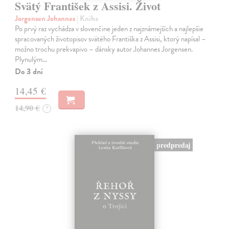
Svätý František z Assisi. Život
Jorgensen Johannes
| Kniha
Po prvý raz vychádza v slovenčine jeden z najznámejších a najlepšie
spracovaných životopisov svätého Františka z Assisi, ktorý napísal –
možno trochu prekvapivo – dánsky autor Johannes Jorgensen.
Plynulým…
Do 3 dní
14,45 €
14,90 €
?
predpredaj