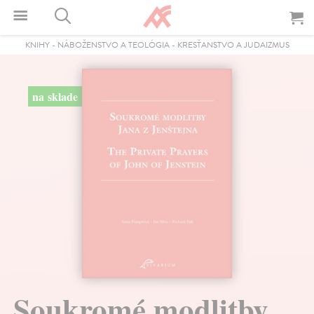
KNIHY
-
NÁBOŽENSTVO A TEOLÓGIA
-
KRESŤANSTVO A JUDAIZMUS
na sklade
Soukromé modlitby