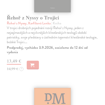
Řehoř z Nyssy o Trojici
Řehoř z Nyssy, Karfíková Lenka
| Kniha
V trojici drobných pojednání rozvíjí Řehoř z Nyssy, jeden z
nejzajímavějších a nejvlivnějších křesťanských teologů období
patristiky, svoje představy o ústředním tajemství křesťanské teologie,
božské Trojici.…
Predpredaj, vychádza 3.9.2026, zasielame do 12 dní od
vydania
13,49 €
14,99 €
?