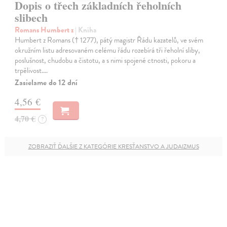
Dopis o třech základních řeholních
slibech
Romans Humbert z
| Kniha
Humbert z Romans († 1277), pátý magistr Řádu kazatelů, ve svém
okružním listu adresovaném celému řádu rozebírá tři řeholní sliby,
poslušnost, chudobu a čistotu, a s nimi spojené ctnosti, pokoru a
trpělivost.…
Zasielame do 12 dní
4,56 €
4,70 €
?
ZOBRAZIŤ ĎALŠIE Z KATEGÓRIE KRESŤANSTVO A JUDAIZMUS