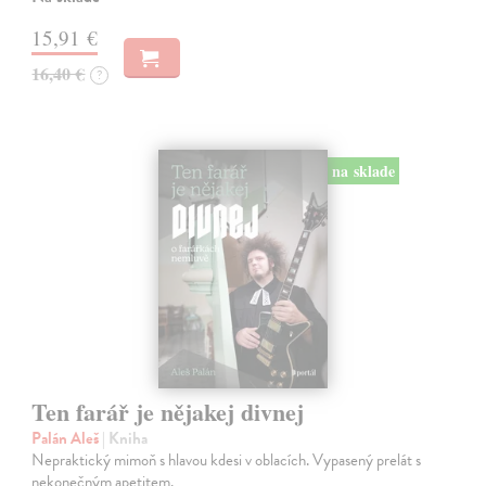
15,91 €
16,40 €
?
na sklade
Ten farář je nějakej divnej
Palán Aleš
| Kniha
Nepraktický mimoň s hlavou kdesi v oblacích. Vypasený prelát s
nekonečným apetitem.