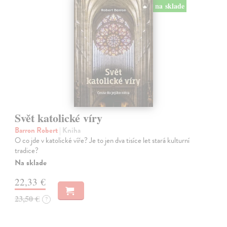
na sklade
Svět katolické víry
Barron Robert
| Kniha
O co jde v katolické víře? Je to jen dva tisíce let stará kulturní
tradice?
Na sklade
22,33 €
23,50 €
?