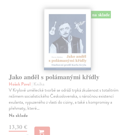
na sklade
Jako anděl s polámanými křídly
Hošek Pavel
| Kniha
V Krylově umělecké tvorbě se odráží trpká zkušenost s totalitním
režimem socialistického Československa, s náročnou existencí
exulanta, vypuzeného z vlasti do ciziny, a také s kompromisy a
přehmaty, které…
Na sklade
13,30 €