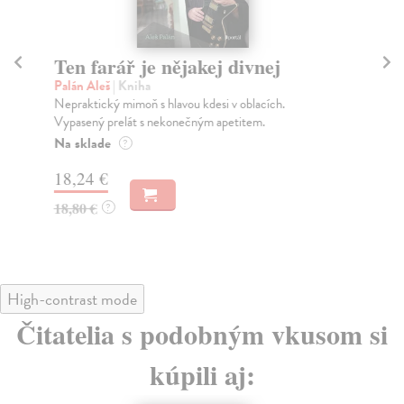
Ten farář je nějakej divnej
Př
Palán Aleš
| Kniha
Wr
Nepraktický mimoň s hlavou kdesi v oblacích.
Mám
Vypasený prelát s nekonečným apetitem.
mil
fra
Na sklade
?
Na
18,24 €
17
18,80 €
?
17
High-contrast mode
Čitatelia s podobným vkusom si
kúpili aj: