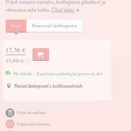
Právě tomuto rozměru Jenštejnova působení je
věnována naše kniha.
Čítať ďalej
↓
Kúpiť
Rezervovať v kníhkupectve
17,36 €
17,90 €
?
Na sklade – Zasielame nasledujúci pracovný deň
Pozrieť dostupnosť v kníhkupectvách
Pridať do wishlistu
Odporučiť známemu