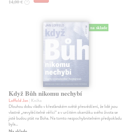
14,00 €
?
na sklade
Když Bůh nikomu nechybí
Loffeld Jan
| Kniha
Dlouhou dobu vládlo v křesťanském světě přesvědčení, že lidé jsou
vlastně „nevyléčitelně věřící“ a v určitém okamžiku svého života se
jistě budou ptát na Boha. Na tomto nezpochybnitelném předpokladu
byla…
Na sklade