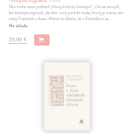
Thompson Augustine
| Kniha
Táto kniha nesie podtitul „Nový kritický životopis“, čím sa nemyslí,
len životopis najnovší, ale skôr nový portrét muža, ktorý je známy ako
svätý František z Assisi. Máme to šťastie, že o Františkovi sa…
Na sklade
20,00 €