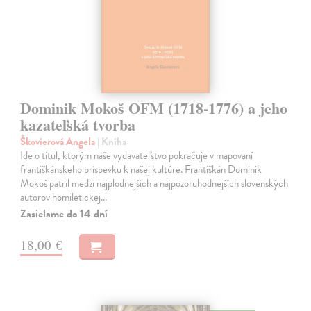
Dominik Mokoš OFM (1718-1776) a jeho
kazateľská tvorba
Škovierová Angela
| Kniha
Ide o titul, ktorým naše vydavateľstvo pokračuje v mapovaní
františkánskeho príspevku k našej kultúre. Františkán Dominik
Mokoš patril medzi najplodnejších a najpozoruhodnejších slovenských
autorov homiletickej…
Zasielame do 14 dní
18,00 €