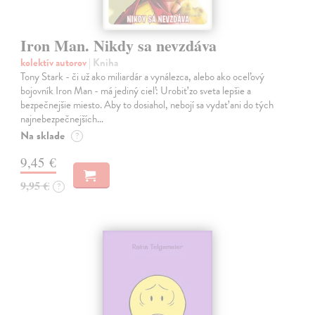
Iron Man. Nikdy sa nevzdáva
kolektív autorov
| Kniha
Tony Stark - či už ako miliardár a vynálezca, alebo ako oceľový
bojovník Iron Man - má jediný cieľ: Urobiť zo sveta lepšie a
bezpečnejšie miesto. Aby to dosiahol, nebojí sa vydať ani do tých
najnebezpečnejších…
Na sklade
?
9,45 €
9,95 €
?