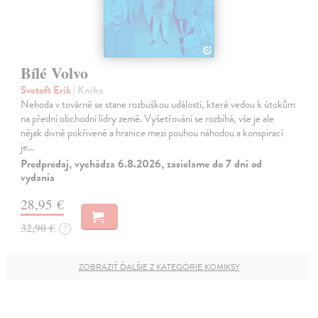
Bílé Volvo
Svetoft Erik
| Kniha
Nehoda v továrně se stane rozbuškou událostí, které vedou k útokům
na přední obchodní lídry země. Vyšetřování se rozbíhá, vše je ale
nějak divně pokřivené a hranice mezi pouhou náhodou a konspirací
je…
Predpredaj, vychádza 6.8.2026, zasielame do 7 dní od
vydania
28,95 €
32,90 €
?
ZOBRAZIŤ ĎALŠIE Z KATEGÓRIE KOMIKSY