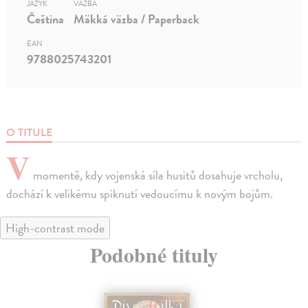
JAZYK
VÄZBA
Čeština
Mäkká väzba / Paperback
EAN
9788025743201
O TITULE
V
momentě, kdy vojenská síla husitů dosahuje vrcholu,
dochází k velikému spiknutí vedoucímu k novým bojům.
High-contrast mode
Podobné tituly