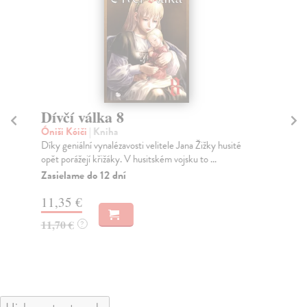
Dívčí válka 8
Dí
Óniši Kóiči
| Kniha
Óni
Díky geniální vynalézavosti velitele Jana Žižky husité
Čes
opět porážejí křižáky. V husitském vojsku to ...
po 
Zasielame do 12 dní
Za
11,35 €
11
11,70 €
11
?