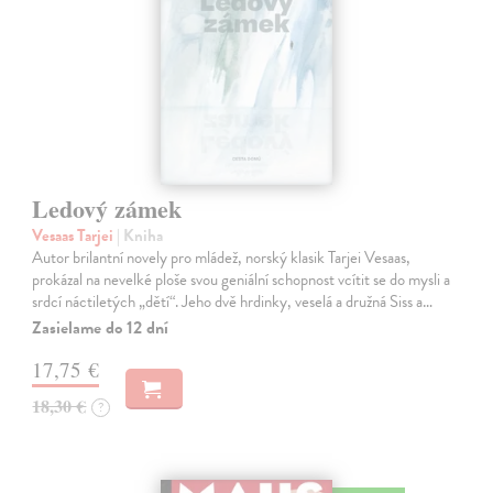
Ledový zámek
Vesaas Tarjei
| Kniha
Autor brilantní novely pro mládež, norský klasik Tarjei Vesaas,
prokázal na nevelké ploše svou geniální schopnost vcítit se do mysli a
srdcí náctiletých „dětí“. Jeho dvě hrdinky, veselá a družná Siss a…
Zasielame do 12 dní
17,75 €
18,30 €
?