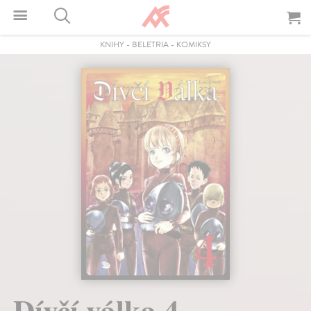
KNIHY
-
BELETRIA
-
KOMIKSY
Dívčí válka 4