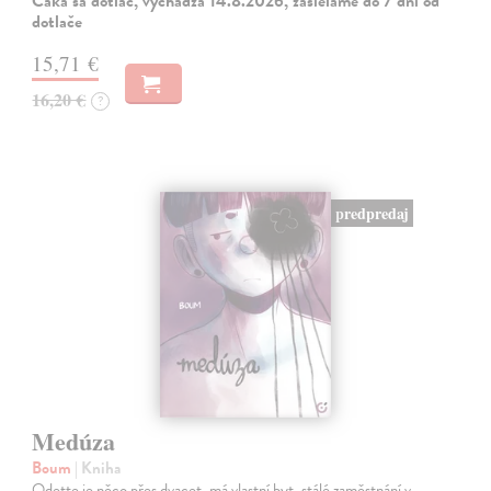
Čaká sa dotlač, vychádza 14.8.2026, zasielame do 7 dní od
dotlače
15,71 €
16,20 €
?
predpredaj
Medúza
Boum
| Kniha
Odette je něco přes dvacet, má vlastní byt, stálé zaměstnání v