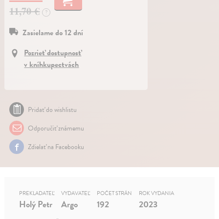
11,70 €
?
Zasielame do 12 dní
Pozrieť dostupnosť
v kníhkupectvách
Pridať do wishlistu
Odporučiť známemu
Zdielať na Facebooku
PREKLADATEĽ
VYDAVATEĽ
POČET STRÁN
ROK VYDANIA
Holý Petr
Argo
192
2023