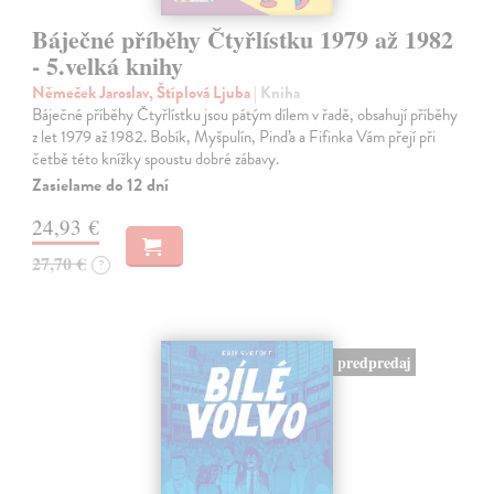
Báječné příběhy Čtyřlístku 1979 až 1982
- 5.velká knihy
Němeček Jaroslav, Štíplová Ljuba
| Kniha
Báječné příběhy Čtyřlístku jsou pátým dílem v řadě, obsahují příběhy
z let 1979 až 1982. Bobík, Myšpulín, Pinďa a Fifinka Vám přejí při
četbě této knížky spoustu dobré zábavy.
Zasielame do 12 dní
24,93 €
27,70 €
?
predpredaj