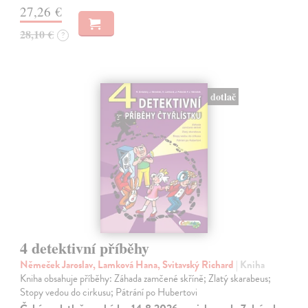
27,26 €
28,10 €
?
dotlač
4 detektivní příběhy
Němeček Jaroslav, Lamková Hana, Svitavský Richard
| Kniha
Kniha obsahuje příběhy: Záhada zamčené skříně; Zlatý skarabeus;
Stopy vedou do cirkusu; Pátrání po Hubertovi