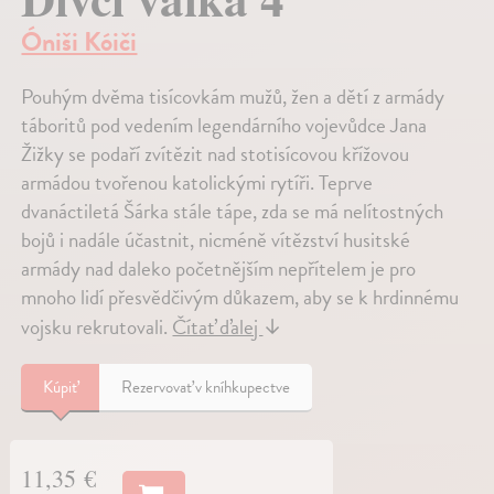
Óniši Kóiči
Pouhým dvěma tisícovkám mužů, žen a dětí z armády
táboritů pod vedením legendárního vojevůdce Jana
Žižky se podaří zvítězit nad stotisícovou křížovou
armádou tvořenou katolickými rytíři. Teprve
dvanáctiletá Šárka stále tápe, zda se má nelítostných
bojů i nadále účastnit, nicméně vítězství husitské
armády nad daleko početnějším nepřítelem je pro
mnoho lidí přesvědčivým důkazem, aby se k hrdinnému
vojsku rekrutovali.
Čítať ďalej
↓
Kúpiť
Rezervovať v kníhkupectve
11,35 €