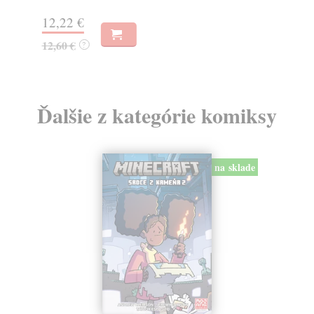
9,
12,22 €
9,
12,60 €
?
Ďalšie z kategórie komiksy
na sklade