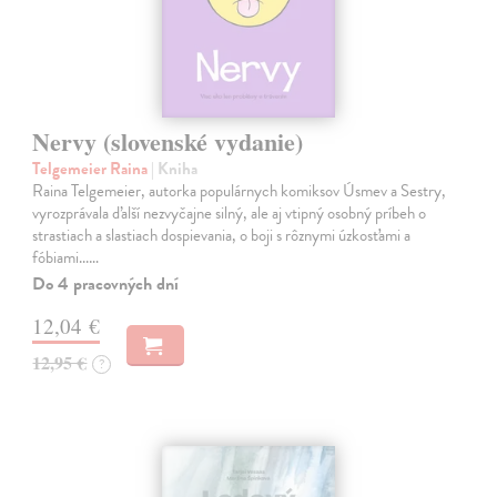
Nervy (slovenské vydanie)
Telgemeier Raina
| Kniha
Raina Telgemeier, autorka populárnych komiksov Úsmev a Sestry,
vyrozprávala ďalší nezvyčajne silný, ale aj vtipný osobný príbeh o
strastiach a slastiach dospievania, o boji s rôznymi úzkosťami a
fóbiami...…
Do 4 pracovných dní
12,04 €
12,95 €
?