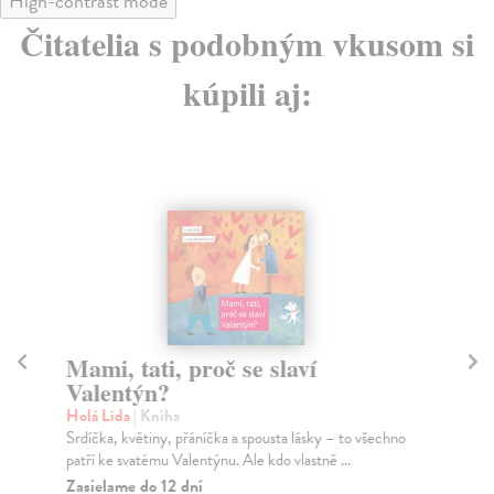
High-contrast mode
Čitatelia s podobným vkusom si
kúpili aj:
Mami, tati, proč se slaví
P
Valentýn?
Ho
V t
Holá Lída
| Kniha
pos
Srdíčka, květiny, přáníčka a spousta lásky – to všechno
patří ke svatému Valentýnu. Ale kdo vlastně ...
Za
Zasielame do 12 dní