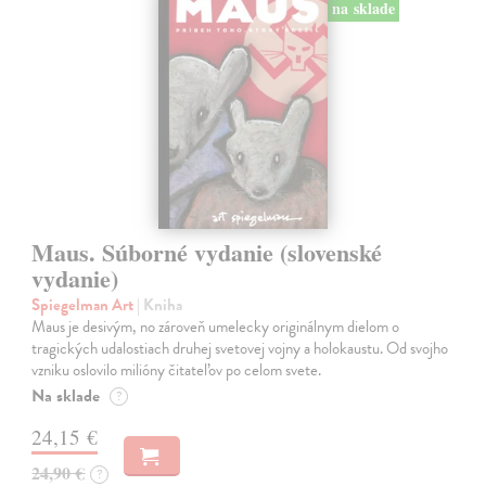
na sklade
Maus. Súborné vydanie (slovenské
vydanie)
Spiegelman Art
| Kniha
Maus je desivým, no zároveň umelecky originálnym dielom o
tragických udalostiach druhej svetovej vojny a holokaustu. Od svojho
vzniku oslovilo milióny čitateľov po celom svete.
Na sklade
?
24,15 €
24,90 €
?