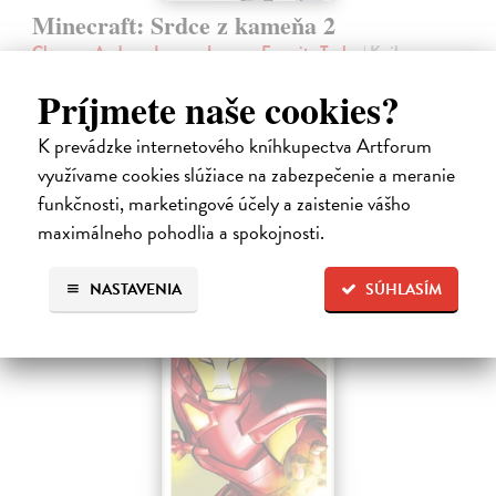
Minecraft: Srdce z kameňa 2
Clemson Andrew, Lawson Jeremy, Esposito Taylor
| Kniha
Druhé pokračovanie napínavého dobrodružstva zo sveta Minecraftu.
Príjmete naše cookies?
Samotársky farmár Cobb sa chce len starať o svoju úrodu, zbierať
suroviny a mať pokoj.
K prevádzke internetového kníhkupectva Artforum
Na sklade
?
využívame cookies slúžiace na zabezpečenie a meranie
9,45 €
funkčnosti, marketingové účely a zaistenie vášho
9,95 €
?
maximálneho pohodlia a spokojnosti.
NASTAVENIA
SÚHLASÍM
na sklade