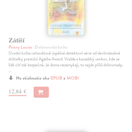
Zátiší
Penny Louise
| Elektronická kniha
Úvodní kniha celosvětově úspěšné detektivní série od devítinásobné
držitelky prestižní Agatha Award. Vražda a kanadský venkov, kde se
lidé cítí tak bezpečně, že doma nezamykají, to nejde příliš dohromady.
…
Na stiahnutie ako
EPUB
a
MOBI
12,84 €