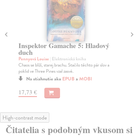
Inspektor Gamache 5: Hladový
V
duch
Pe
Ve 
Pennyová Louise
| Elektronická kniha
Chaos se blíží, starej brachu. Stačilo těchto pár slov a
poklid ve Three Pines vzal zasvé.
Na stiahnutie ako
EPUB
a
MOBI
17
17,73 €
High-contrast mode
Čitatelia s podobným vkusom si