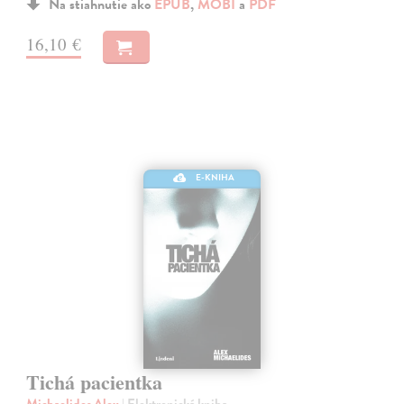
Na stiahnutie ako
EPUB
,
MOBI
a
PDF
16,10 €
E-KNIHA
Tichá pacientka
Michaelides Alex
| Elektronická kniha