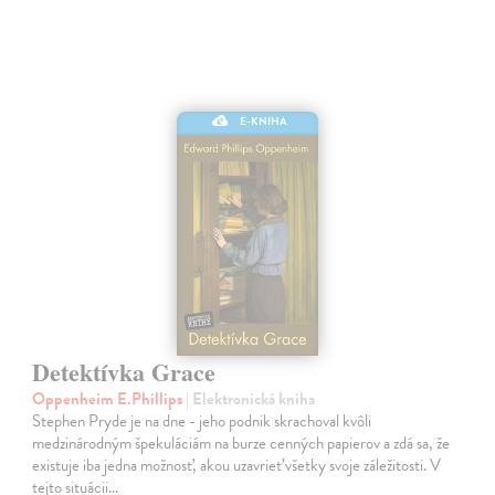
E-KNIHA
Detektívka Grace
Oppenheim E.Phillips
| Elektronická kniha
Stephen Pryde je na dne - jeho podnik skrachoval kvôli
medzinárodným špekuláciám na burze cenných papierov a zdá sa, že
existuje iba jedna možnosť, akou uzavrieť všetky svoje záležitosti. V
tejto situácii…