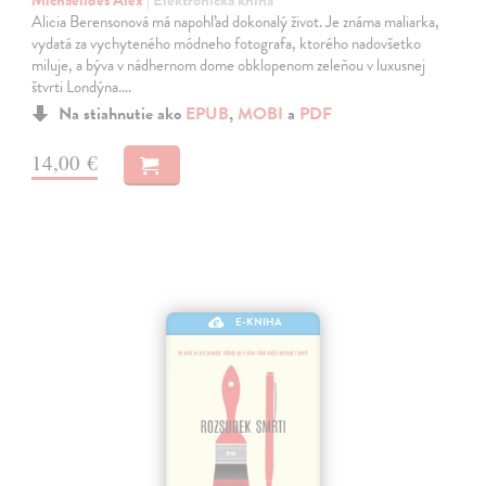
Alicia Berensonová má napohľad dokonalý život. Je známa maliarka,
vydatá za vychyteného módneho fotografa, ktorého nadovšetko
miluje, a býva v nádhernom dome obklopenom zeleňou v luxusnej
štvrti Londýna.…
Na stiahnutie ako
EPUB
,
MOBI
a
PDF
14,00 €
E-KNIHA