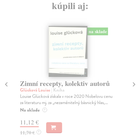
kúpili aj:
na sklade
Zimní recepty, kolektiv autorů
Zl
Glücková Louise
| Kniha
Wo
Louise Glücková získala v roce 2020 Nobelovu cenu
Jak
za literaturu mj. za „nezaměnitelný básnický hlas,...
změ
Na sklade
Do
?
dní
11,12 €
gar
11,70 €
?
9,