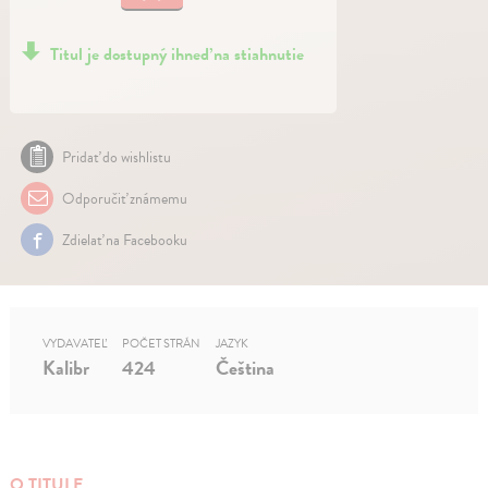
Titul je dostupný ihneď na stiahnutie
Pridať do wishlistu
Odporučiť známemu
Zdielať na Facebooku
VYDAVATEĽ
POČET STRÁN
JAZYK
Kalibr
424
Čeština
O TITULE