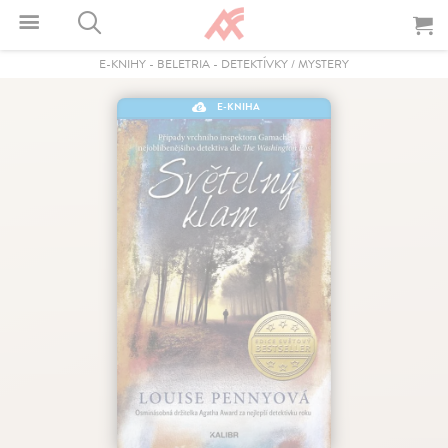
E-KNIHY
-
BELETRIA
-
DETEKTÍVKY / MYSTERY
E-KNIHA