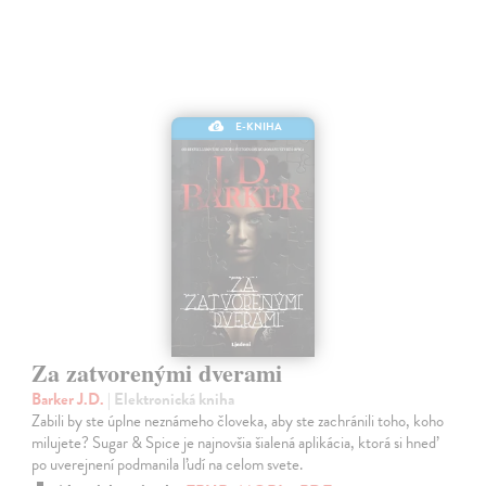
E-KNIHA
Za zatvorenými dverami
Barker J.D.
| Elektronická kniha
Zabili by ste úplne neznámeho človeka, aby ste zachránili toho, koho
milujete? Sugar & Spice je najnovšia šialená aplikácia, ktorá si hneď
po uverejnení podmanila ľudí na celom svete.