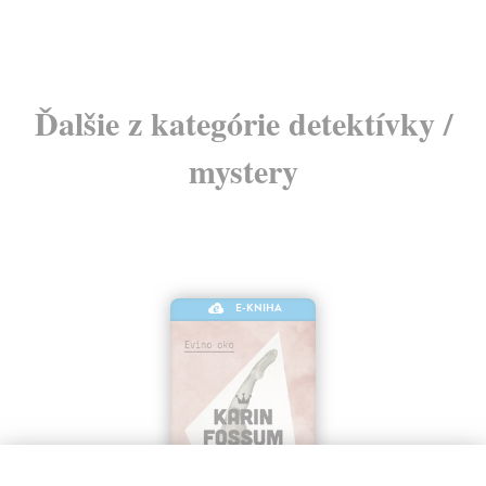
9,
Ďalšie z kategórie detektívky /
mystery
E-KNIHA