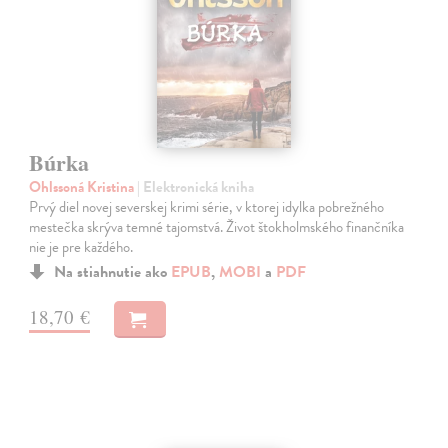
Búrka
Ohlssoná Kristina
| Elektronická kniha
Prvý diel novej severskej krimi série, v ktorej idylka pobrežného
mestečka skrýva temné tajomstvá. Život štokholmského finančníka
nie je pre každého.
Na stiahnutie ako
EPUB
,
MOBI
a
PDF
18,70 €