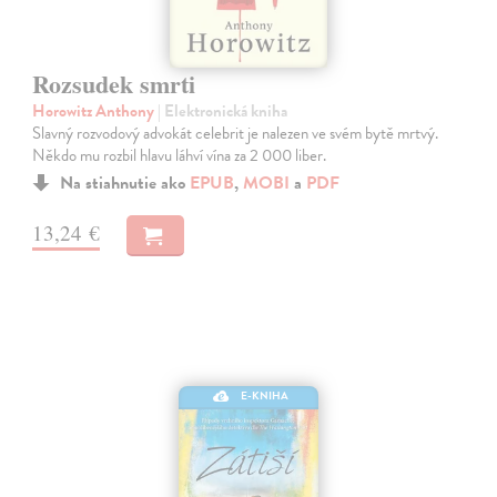
Rozsudek smrti
Horowitz Anthony
| Elektronická kniha
Slavný rozvodový advokát celebrit je nalezen ve svém bytě mrtvý.
Někdo mu rozbil hlavu láhví vína za 2 000 liber.
Na stiahnutie ako
EPUB
,
MOBI
a
PDF
13,24 €
E-KNIHA