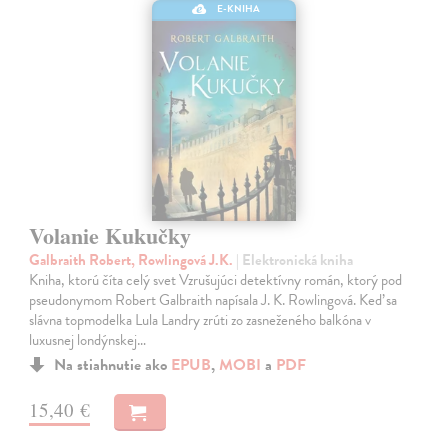
E-KNIHA
Volanie Kukučky
Galbraith Robert, Rowlingová J.K.
| Elektronická kniha
Kniha, ktorú číta celý svet Vzrušujúci detektívny román, ktorý pod
pseudonymom Robert Galbraith napísala J. K. Rowlingová. Keď sa
slávna topmodelka Lula Landry zrúti zo zasneženého balkóna v
luxusnej londýnskej…
Na stiahnutie ako
EPUB
,
MOBI
a
PDF
15,40 €