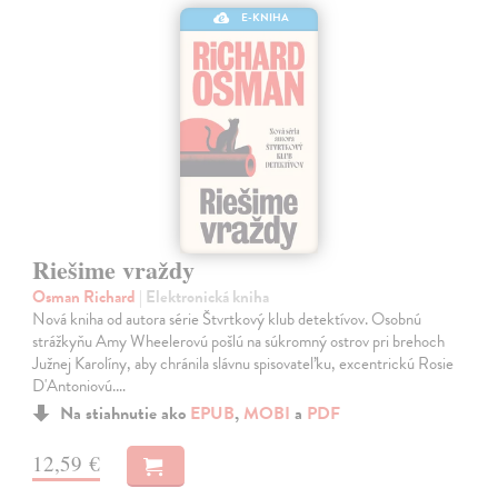
E-KNIHA
Riešime vraždy
Osman Richard
| Elektronická kniha
Nová kniha od autora série Štvrtkový klub detektívov. Osobnú
strážkyňu Amy Wheelerovú pošlú na súkromný ostrov pri brehoch
Južnej Karolíny, aby chránila slávnu spisovateľku, excentrickú Rosie
D'Antoniovú.…
Na stiahnutie ako
EPUB
,
MOBI
a
PDF
12,59 €