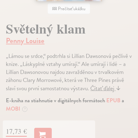
Prečítať ukážku
Světelný klam
Penny Louise
„Lámou se srdce,“ podtrhla si Lillian Dawsonová pečlivě v
knize. „Láskyplné vztahy umírají.“ Ale umírají i lidé – a
Lillian Dawsonovou najdou zavražděnou v trvalkovém
záhonu Clary Morrowové, která ve Three Pines právě
slaví svou první samostatnou výstavu.
Čítať ďalej
↓
E-kniha na stiahnutie v digitálnych formátoch
EPUB
a
MOBI
?
17,73 €