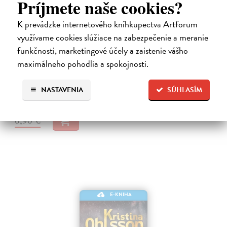
Príjmete naše cookies?
K prevádzke internetového kníhkupectva Artforum
Evino oko
využívame cookies slúžiace na zabezpečenie a meranie
Fossum Karin
| Elektronická kniha
funkčnosti, marketingové účely a zaistenie vášho
Detektívny príbeh Evino oko je slovenskou premiérou autorky s
maximálneho pohodlia a spokojnosti.
povesťou kráľovnej nórskej detektívky. Dnes už jedenásťdielna séria o
prípadoch inšpektora Konrada Sejera, ktorá začala knihou Evino oko,
zožala…
NASTAVENIA
SÚHLASÍM
Na stiahnutie ako
EPUB
,
MOBI
a
PDF
6,90 €
E-KNIHA