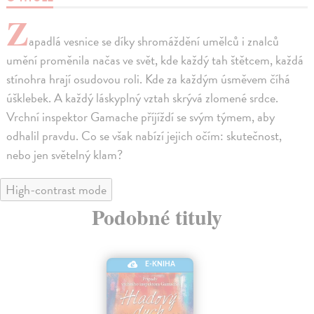
Z
apadlá vesnice se díky shromáždění umělců i znalců
umění proměnila načas ve svět, kde každý tah štětcem, každá
stínohra hrají osudovou roli. Kde za každým úsměvem číhá
úšklebek. A každý láskyplný vztah skrývá zlomené srdce.
Vrchní inspektor Gamache příjíždí se svým týmem, aby
odhalil pravdu. Co se však nabízí jejich očím: skutečnost,
nebo jen světelný klam?
High-contrast mode
Podobné tituly
E-KNIHA