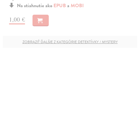
Na stiahnutie ako
EPUB
a
MOBI
1,00 €
ZOBRAZIŤ ĎALŠIE Z KATEGÓRIE DETEKTÍVKY / MYSTERY