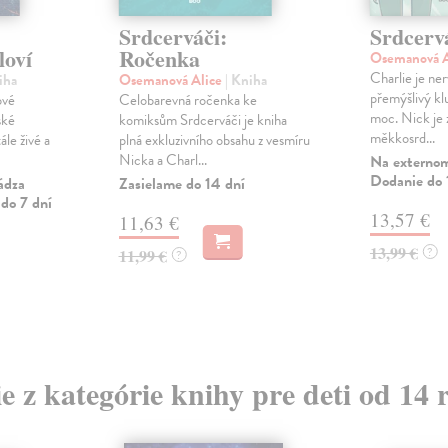
Srdcerváči:
Srdcerv
loví
Ročenka
Osemanová A
Charlie je ner
iha
Osemanová Alice
| Kniha
přemýšlivý kl
ové
Celobarevná ročenka ke
moc. Nick je 
ské
komiksům Srdcerváči je kniha
měkkosrd...
ále živé a
plná exkluzivního obsahu z vesmíru
Nicka a Charl...
Na externom
Dodanie do 
ádza
Zasielame do 14 dní
do 7 dní
13,57 €
11,63 €
13,99 €
?
11,99 €
?
ie z kategórie knihy pre deti od 14 