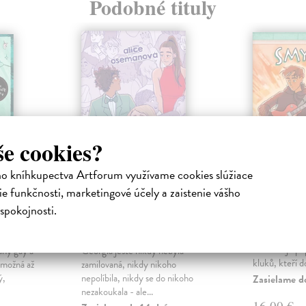
Podobné tituly
še cookies?
ho kníhkupectva Artforum využívame cookies slúžiace
e funkčnosti, marketingové účely a zaistenie vášho
Bez lásky (české
Smysl m
spokojnosti.
dání
vydanie)
Osemanová A
Angel Rahimi ž
iha
Osemanová Alice
| Kniha
The Ark je po
aný gay a
Georgia ještě nikdy nebyla
kluků, kteří do
 možná až
zamilovaná, nikdy nikoho
ý,
nepolíbila, nikdy se do nikoho
Zasielame d
nezakoukala - ale...
16,00 €