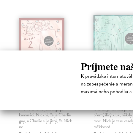
Príjmete na
K prevádzke internetové
na zabezpečenie a merani
Srdcerváči 2 -
Srdcerváči 1 -
maximálneho pohodlia a 
exkluzivní vydání
exkluzivní vy
Osemanová Alice
| Kniha
Osemanová Alice
| Kn
Nick a Charlie jsou nejlepší
Charlie je nervák, přizn
a
kamarádi. Nick ví, že je Charlie
přemýšlivý kluk, někdy
gay, a Charlie si je jistý, že Nick
moc. Nick je zase vesel
ne...
měkkosrd...