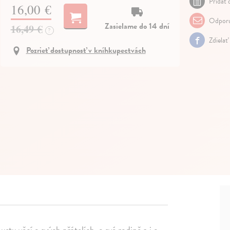
Pridať 
16,00 €
Odporu
Zasielame do 14 dní
16,49 €
?
Zdielať
Pozrieť dostupnosť v kníhkupectvách
ustu věcí o svých přátelích, o své rodině a i o