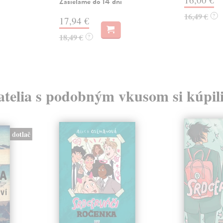
Zasielame do 14 dní
16,49 €
?
17,94 €
18,49 €
?
atelia s podobným vkusom si kúpili
dotlač