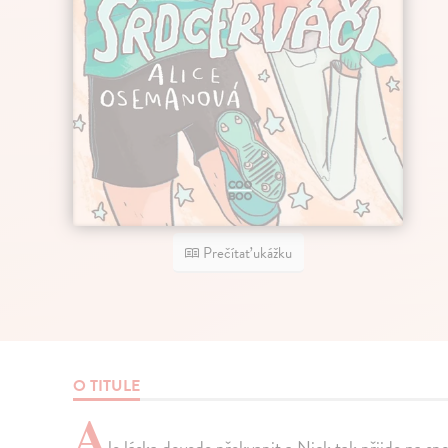
Prečítať ukážku
O TITULE
A
le láska dovede překvapit a Nick tak přijde na spo