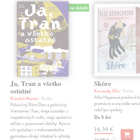
na sklade
Ja, Tran a všetko
Skóre
ostatné
Kennedy Elle
| Kniha
Allie Hayesová prežíva kríz
Kanaloš Martin
| Kniha
promócie a ona stále netu
Polovičný Róm Dezi a polovičný
robiť po vysokej.
Vietnamec Tran, dvaja outsideri z
Do 5 dní
rozpadnutých rodín, majú spoločnú
záľubu v pozorovaní oblohy. Kým si
16,39 €
ich spolužiaci z malomestského
gymnázia užívajú mladosť a výhody
16,90 €
?