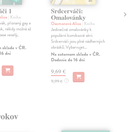
áči 1
Srdcerváči:
Sr
Omalovánky
ex
lice
| Kniha
vák, přiznaný gay a
Osemanová Alice
| Kniha
Ose
uk, někdy možná až
Jedinečné omalovánky k
Nick
zase veselý,
populární komiksové sérii
kama
Srdcerváči jsou plné nádherných
gay,
obrázků. Vybarvujet...
ne...
 sklade v ČR.
16 dní
Na externom sklade v ČR.
Zas
Dodanie do 16 dní
19
9,69 €
19,
9,99 €
?
rokov