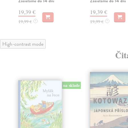
Zasielame do 14 dní
Zasielame do 14 dní
19,39 €
19,39 €
19,99 €
19,99 €
?
?
High-contrast mode
Čit
na sklade