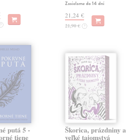
Zasielame do 14 dní
€
21,24 €
?
21,90 €
?
é putá 5 -
Škorica, prázdniny a
orné tiene
veľké tajomstvá