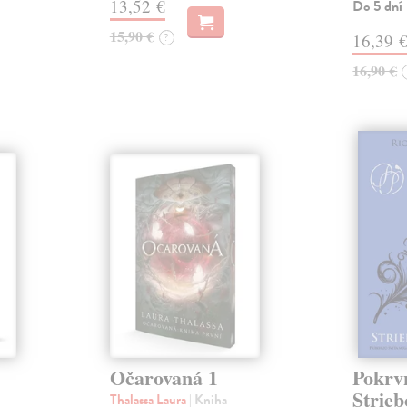
13,52 €
Do 5 dní
15,90 €
?
16,39 
16,90 €
Očarovaná 1
Pokrvn
Strieb
Thalassa Laura
| Kniha