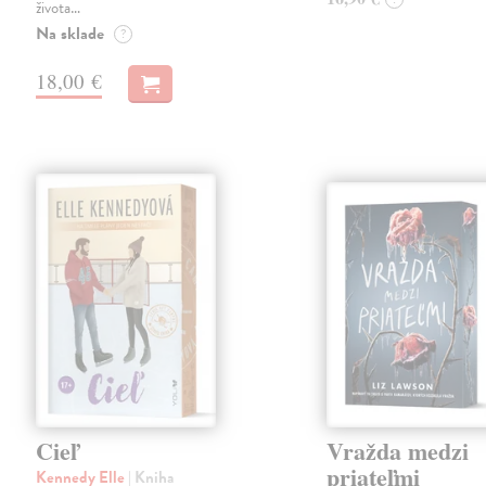
života…
Na sklade
?
18,00 €
Cieľ
Vražda medzi
priateľmi
Kennedy Elle
| Kniha