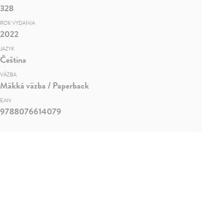
328
ROK VYDANIA
2022
JAZYK
Čeština
VÄZBA
Mäkká väzba / Paperback
EAN
9788076614079