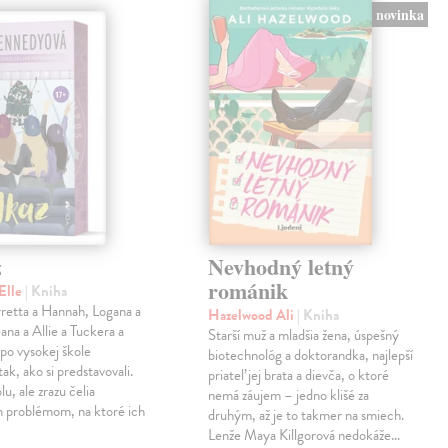
novinka
z
Nevhodný letný
románik
Elle
| Kniha
retta a Hannah, Logana a
Hazelwood Ali
| Kniha
na a Allie a Tuckera a
Starší muž a mladšia žena, úspešný
 po vysokej škole
biotechnológ a doktorandka, najlepší
tak, ako si predstavovali.
priateľ jej brata a dievča, o ktoré
olu, ale zrazu čelia
nemá záujem – jedno klišé za
 problémom, na ktoré ich
druhým, až je to takmer na smiech.
Lenže Maya Killgorová nedokáže…