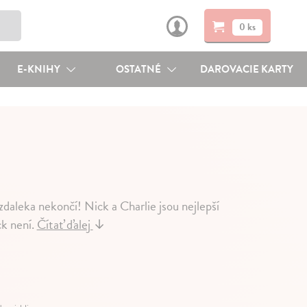
0 ks
E-KNIHY
OSTATNÉ
DAROVACIE KARTY
daleka nekončí! Nick a Charlie jsou nejlepší
ck není.
Čítať ďalej
↓