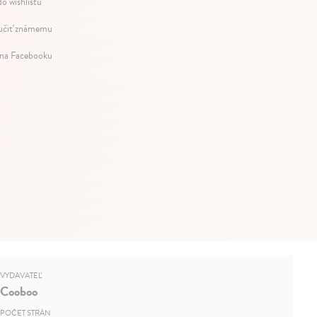
do wishlistu
čiť známemu
 na Facebooku
VYDAVATEĽ
Cooboo
POČET STRÁN