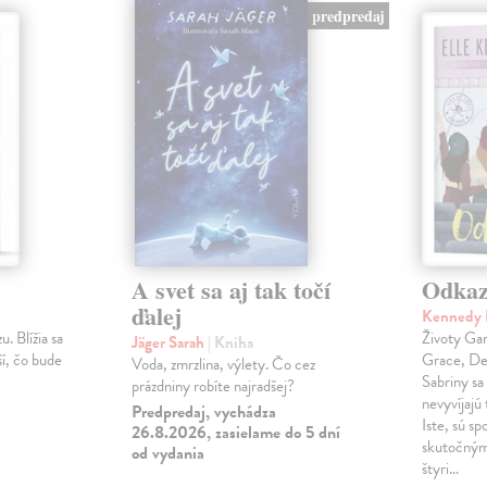
predpredaj
A svet sa aj tak točí
Odka
ďalej
Kennedy 
u. Blížia sa
Životy Gar
Jäger Sarah
| Kniha
ší, čo bude
Grace, Dea
Voda, zmrzlina, výlety. Čo cez
Sabriny sa
prázdniny robíte najradšej?
nevyvíjajú 
Predpredaj, vychádza
Iste, sú sp
26.8.2026, zasielame do 5 dní
skutočným
od vydania
štyri…