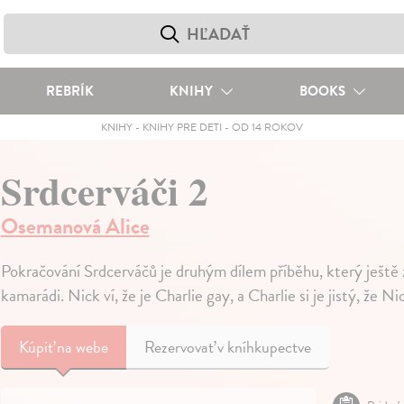
REBRÍK
KNIHY
BOOKS
KNIHY
-
KNIHY PRE DETI
-
OD 14 ROKOV
Srdcerváči 2
Osemanová Alice
Pokračování Srdcerváčů je druhým dílem příběhu, který ještě z
kamarádi. Nick ví, že je Charlie gay, a Charlie si je jistý, že Ni
Kúpiť
na webe
Rezervovať v kníhkupectve