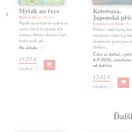
Myšák na řece
Kotowaza.
Japonská přís
Melvin Alice
| Kniha
Myšák se tentokrát vydává na
Kraemerová Alice
| Kn
cestu, která ho zavede až k
Přísloví i další formy lid
oceánu. Během dvaceti čtyř
moudrosti zobecňují lid
hodin uvidí, jak...
zkušenosti, proto jsou st
oblíben...
Na sklade
?
Čaká sa dotlač, vych
13,57 €
4.9.2026, zasielame 
od dotlače
13,99 €
?
12,92 €
13,60 €
?
Ďalš