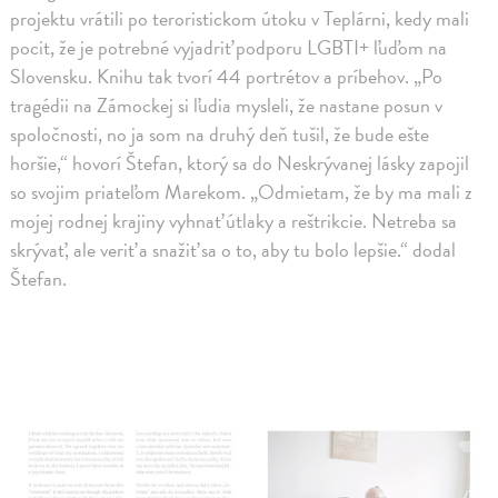
projektu vrátili po teroristickom útoku v Teplárni, kedy mali
pocit, že je potrebné vyjadriť podporu LGBTI+ ľuďom na
Slovensku. Knihu tak tvorí 44 portrétov a príbehov. „Po
tragédii na Zámockej si ľudia mysleli, že nastane posun v
spoločnosti, no ja som na druhý deň tušil, že bude ešte
horšie,“ hovorí Štefan, ktorý sa do Neskrývanej lásky zapojil
so svojim priateľom Marekom. „Odmietam, že by ma mali z
mojej rodnej krajiny vyhnať útlaky a reštrikcie. Netreba sa
skrývať, ale veriť a snažiť sa o to, aby tu bolo lepšie.“ dodal
Štefan.