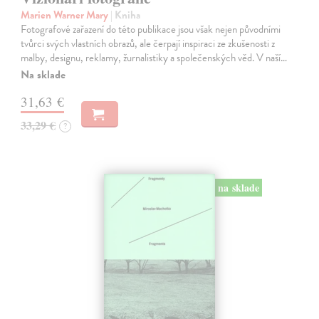
Marien Warner Mary
| Kniha
Fotografové zařazení do této publikace jsou však nejen původními
tvůrci svých vlastních obrazů, ale čerpají inspiraci ze zkušenosti z
malby, designu, reklamy, žurnalistiky a společenských věd. V naší…
Na sklade
31,63 €
33,29 €
?
na sklade