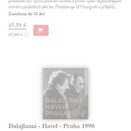
příležitosti 30. výročí prestižní soutěže a přináší výběr nejzásadnějších
snímků z posledních pěti let. Představuje 127 fotografií a příběhů…
Zasielame do 12 dní
45,59 €
47,00 €
?
Dalajlama - Havel - Praha 1990