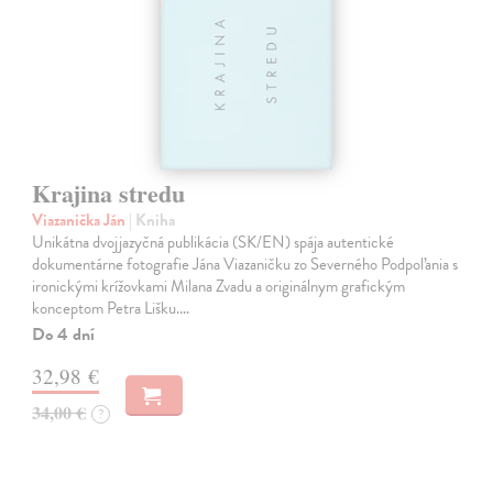
Krajina stredu
Viazanička Ján
| Kniha
Unikátna dvojjazyčná publikácia (SK/EN) spája autentické
dokumentárne fotografie Jána Viazaničku zo Severného Podpoľania s
ironickými krížovkami Milana Zvadu a originálnym grafickým
konceptom Petra Lišku.…
Do 4 dní
32,98 €
34,00 €
?