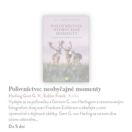
Poľovníctvo: neobyčajné momenty
Harling Gert G. V., Eckler Frank
| Kniha
Vydajte sa na poľovačku s Gertom G. von Harlingom a renomovaným
fotografom divej zveri Frankom Ecklerom a zdieľajte s nimi
výnimočné a dojímavé zážitky. Gert G. von Harling sa na svet díva
očami vášnivého…
Do 5 dní