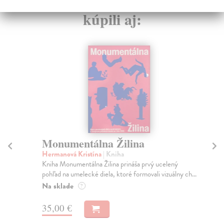
kúpili aj:
Monumentálna Žilina
Pr
2
Hermanová Kristína
| Kniha
Kniha Monumentálna Žilina prináša prvý ucelený
Bo
pohľad na umelecké diela, ktoré formovali vizuálny ch...
Kni
aut
Na sklade
?
Na
35,00 €
25