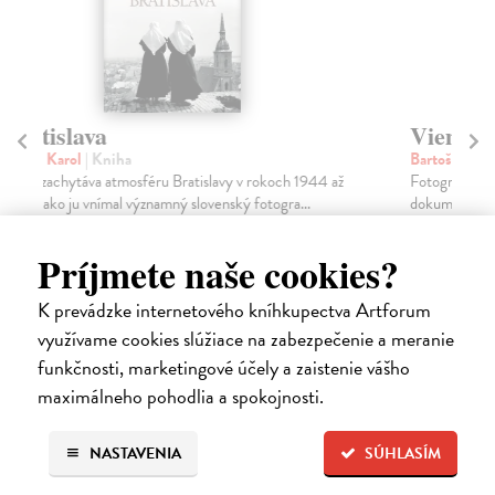
Viem zastaviť čas
Z
Bartoš Juraj
| Kniha
Za
Fotograf Juraj Bartoš svojským spôsobom
Kni
dokumentuje život ľudí a mesta už vyše 50 rokov.
Mat
Nemá problé...
Na
Na sklade
?
Príjmete naše cookies?
50
33,47 €
K prevádzke internetového kníhkupectva Artforum
34,50 €
?
využívame cookies slúžiace na zabezpečenie a meranie
funkčnosti, marketingové účely a zaistenie vášho
maximálneho pohodlia a spokojnosti.
High-contrast mode
NASTAVENIA
SÚHLASÍM
Čitatelia s podobným vkusom si