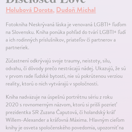
Holubová Dorota
,
Dudoň Michal
Fotokniha Neskrývaná láska je venovaná LGBTI+ ľuďom
na Slovensku. Kniha ponúka pohľad do tvárí LGBTI+ ľudí
a ich rodinných príslušníkov, priateľov či partnerov a
partneriek.
Zúčastnení odkrývajú svoje traumy, neistoty, silu,
odvahu, či dôvody prečo nestrácajú nádej. Ukazujú, že sú
v prvom rade ľudské bytosti, nie sú pokrútenou verziou
reality, ktorú o nich vytvárajú v spoločnosti.
Kniha nadväzuje na úspešnú portrétnu sériu z roku
2020 s rovnomerným názvom, ktorú si prišli pozrieť
prezidentka SR Zuzana Čaputová, či holandský kráľ
Willem-Alexander a kráľovná Máxima. Hlavným cieľom
knihy je osveta spoločenského povedomia, upozorniť na