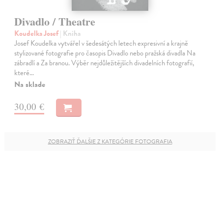
Divadlo / Theatre
Koudelka Josef
| Kniha
Josef Koudelka vytvářel v šedesátých letech expresivní a krajně
stylizované fotografie pro časopis Divadlo nebo pražská divadla Na
zábradlí a Za branou. Výběr nejdůležitějších divadelních fotografií,
které…
Na sklade
30,00 €
ZOBRAZIŤ ĎALŠIE Z KATEGÓRIE FOTOGRAFIA