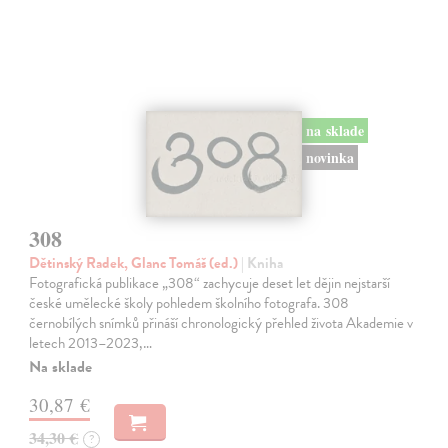
na sklade
novinka
308
Dětinský Radek, Glanc Tomáš (ed.)
| Kniha
Fotografická publikace „308“ zachycuje deset let dějin nejstarší
české umělecké školy pohledem školního fotografa. 308
černobílých snímků přináší chronologický přehled života Akademie v
letech 2013–2023,…
Na sklade
30,87 €
34,30 €
?