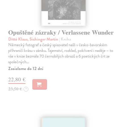
Opuštěné zázraky / Verlassene Wunder
Ditté Klaus, Sichinger Martin
| Kniha
Německý fotograf a český spisovatel našli v česko-bavorském
příhraničí krásu v zániku. Tajemství, rozklad, pokřivení i naděje – to
vše v knize bezmála 70 černobílých obrazů a 6 poetických črt ze
společných…
Zasielame do 12 dní
22,80 €
23,50 €
?