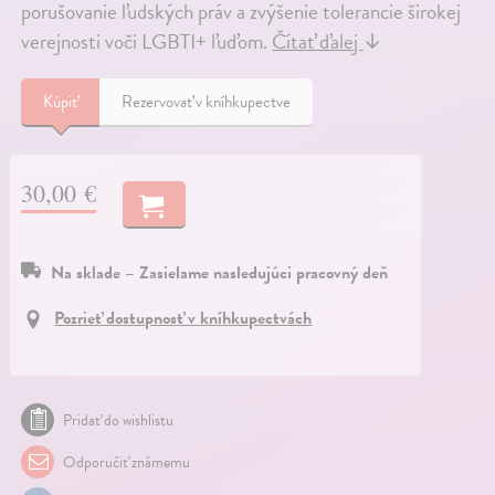
porušovanie ľudských práv a zvýšenie tolerancie širokej
verejnosti voči LGBTI+ ľuďom.
Čítať ďalej
↓
Kúpiť
Rezervovať v kníhkupectve
30,00 €
Na sklade – Zasielame nasledujúci pracovný deň
Pozrieť dostupnosť v kníhkupectvách
Pridať do wishlistu
Odporučiť známemu