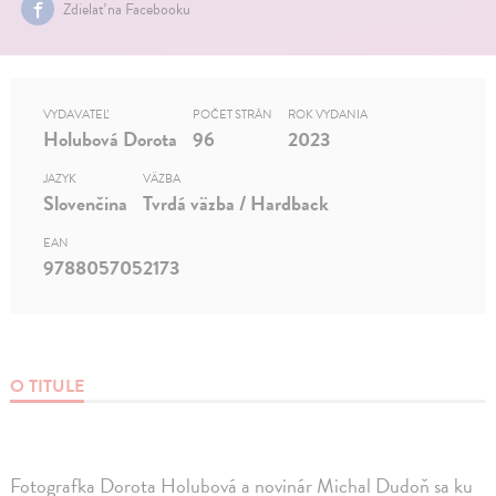
Zdielať na Facebooku
VYDAVATEĽ
POČET STRÁN
ROK VYDANIA
Holubová Dorota
96
2023
JAZYK
VÄZBA
Slovenčina
Tvrdá väzba / Hardback
EAN
9788057052173
O TITULE
Fotografka Dorota Holubová a novinár Michal Dudoň sa ku