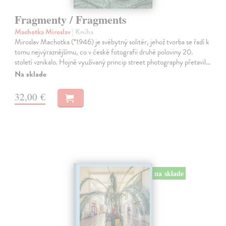
Fragmenty / Fragments
Machotka Miroslav
| Kniha
Miroslav Machotka (*1946) je svébytný solitér, jehož tvorba se řadí k
tomu nejvýraznějšímu, co v české fotografii druhé poloviny 20.
století vznikalo. Hojně využívaný princip street photography přetavil…
Na sklade
32,00 €
na sklade