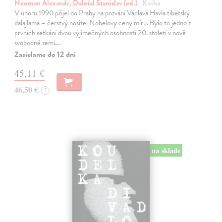
Neuman Alexandr, Doležal Stanislav (ed.)
| Kniha
V únoru 1990 přijel do Prahy na pozvání Václava Havla tibetský
dalajlama – čerstvý nositel Nobelovy ceny míru. Bylo to jedno z
prvních setkání dvou výjimečných osobností 20. století v nově
svobodné zemi.…
Zasielame do 12 dní
45,11 €
46,50 €
?
na sklade