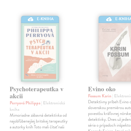
E-KNIHA
E-KNIH
Psychoterapeutka v
Evino oko
akcii
Fossum Karin
| Elektron
Detektívny príbeh Evino o
Perryová Philippa
| Elektronická
slovenskou premiérou aut
kniha
povesťou kráľovnej nórske
Mimoriadne zábavná detektívka od
detektívky. Dnes už jeden
najobľúbenejšej britskej terapeutky
séria o prípadoch inšpekto
a autorky kníh Toto mali čítať naši