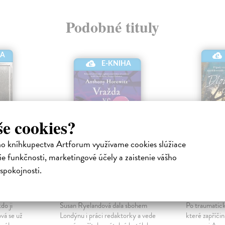
Podobné tituly
HA
E-KNIHA
še cookies?
ho kníhkupectva Artforum využívame cookies slúžiace
e funkčnosti, marketingové účely a zaistenie vášho
spokojnosti.
Vražda ve Večernici
Dlouhá 
ktronická
Horowitz Anthony
|
Penny Louis
Elektronická kniha
kniha
do ji
Susan Ryelandová dala sbohem
Po traumatic
vá se už
Londýnu i práci redaktorky a vede
které zapříči