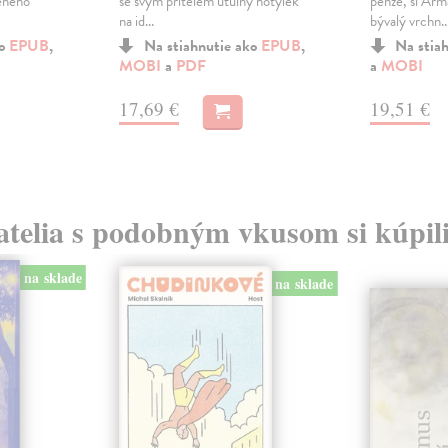
eného
se svým přítelem útulný hotýlek
penze, si Ar
na id...
bývalý vrchn..
ko
EPUB
,
Na stiahnutie ako
EPUB
,
Na stia
MOBI
a
PDF
a
MOBI
17,69 €
19,51 €
atelia s podobným vkusom si kúpili
na sklade
na sklade