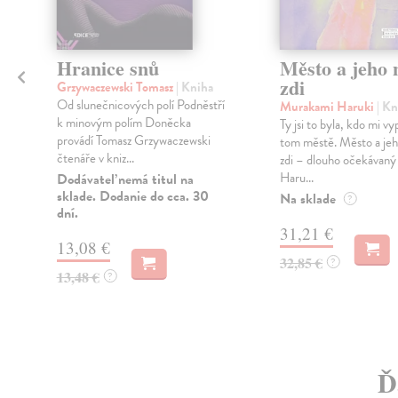
Hranice snů
Město a jeho n
zdi
Grzywaczewski Tomasz
| Kniha
Od slunečnicových polí Podněstří
Murakami Haruki
| Kn
k minovým polím Doněcka
a
Ty jsi to byla, kdo mi vy
provádí Tomasz Grzywaczewski
tom městě. Město a jeh
čtenáře v kniz...
zdi – dlouho očekávan
Haru...
Dodávateľ nemá titul na
sklade. Dodanie do cca. 30
Na sklade
?
dní.
31,21 €
13,08 €
32,85 €
?
13,48 €
?
Ď