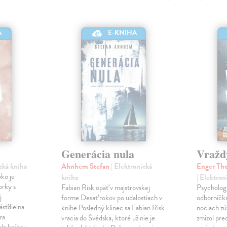
A
E-KNIHA
Generácia nula
Vražd
ická kniha
Ahnhem Stefan
| Elektronická
Enger Tho
ko je
kniha
| Elektron
orky s
Fabian Risk opäť v majstrovskej
Psychologi
j
forme Desať rokov po udalostiach v
odborníčka
ásťdielna
knihe Posledný klinec sa Fabian Risk
nociach zú
ra
vracia do Švédska, ktoré už nie je
zmizol pre