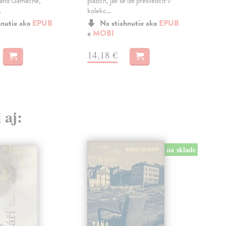
mand Gamache,
plážích, jak se lze přesvědčit v
ned
.
kolekc...
mraz
hnutie ako
EPUB
Na stiahnutie ako
EPUB
a
MOBI
a
M
14,18 €
14
 aj:
na sklade