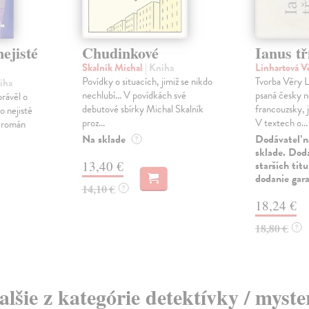
ejisté
Chudinkové
Ianus tř
Skalník Michal
| Kniha
Linhartová V
Povídky o situacích, jimiž se nikdo
Tvorba Věry Li
iha
nechlubí... V povídkách své
psaná česky n
právěl o
debutové sbírky Michal Skalník
francouzsky, 
o nejisté
proz...
V textech o...
ý román
Na sklade
Dodávateľ n
?
sklade. Doda
13,40 €
starších tit
dodanie gar
14,10 €
?
18,24 €
18,80 €
?
alšie z kategórie detektívky / myste