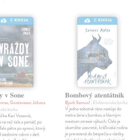
E-KNIHA
E-KNIHA
y v Sone
Bombový atentátnik
mas, Gustawsson Johana
Bjork Samuel
| Elektronická kniha
V jedno sobotné ráno nastúpi do
ická kniha
metra žena s bombou a hlavným
čka Kari Vossová,
mestom otrasie výbuch. Oslo je
 na reč tela a pamäť, po
okamžite uzavreté, kráľovská rodina
falo pátra po synovi, ktorý
je prevezená do bezpečia a všetky
d siedmimi rokmi v deň