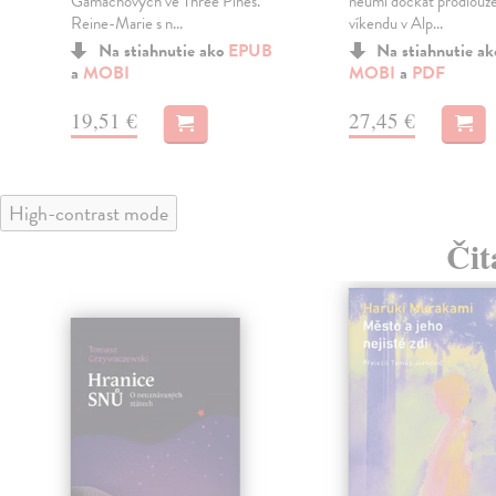
Gamachových ve Three Pines.
neumí dočkat prodlouž
Reine-Marie s n...
víkendu v Alp...
Na stiahnutie ako
EPUB
Na stiahnutie a
a
MOBI
MOBI
a
PDF
19,51 €
27,45 €
High-contrast mode
Čit