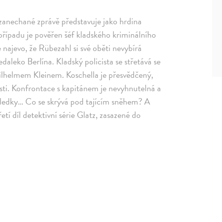
 zanechané zprávě představuje jako hrdina
řípadu je pověřen šéf kladského kriminálního
e najevo, že Rübezahl si své oběti nevybírá
aleko Berlína. Kladský policista se střetává se
helmem Kleinem. Koschella je přesvědčený,
osti. Konfrontace s kapitánem je nevyhnutelná a
sledky… Co se skrývá pod tajícím sněhem? A
tí díl detektivní série Glatz, zasazené do