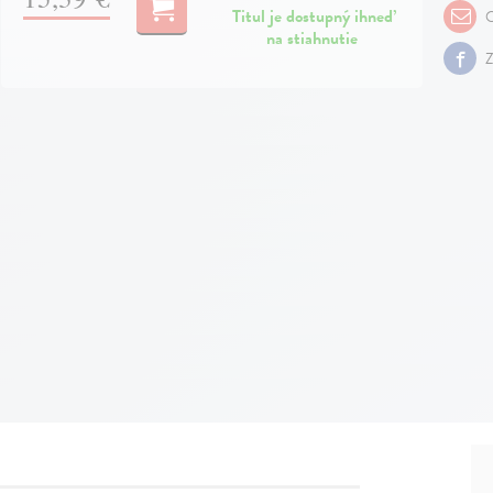
Titul je dostupný ihneď
O
na stiahnutie
Z