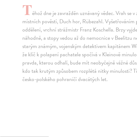
T
éhož dne je zavražděn uznávaný vědec. Vrah se v
místních pověstí, Duch hor, Rübezahl. Vyšetřováním p
oddělení, vrchní strážmistr Franz Koschella. Brzy vyjd
náhodně, a stopy vedou až do nemocnice v Beelitzu ned
starým známým, vojenským detektivem kapitánem Wil
že klíč k polapení pachatele spočívá v Kleinově minul
pravda, kterou odhalí, bude mít neobyčejně vážné dů
kdo tak krutým způsobem rozplétá nitky minulosti? Tře
česko-polského pohraničí dvacátých let.