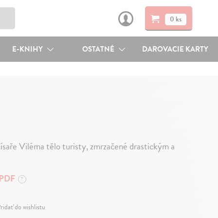
0 ks
E-KNIHY
OSTATNÉ
DAROVACIE KARTY
ísaře Viléma tělo turisty, zmrzačené drastickým a
PDF
?
ridať do wishlistu