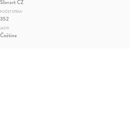
Slovart CZ
POČET STRÁN
352
JAZYK
Čeština