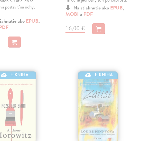
národné jednotky sú v pohotovosti.
odenín. Zatiaľ čo sa
va postaviť na nohy,
Na stiahnutie ako
EPUB
,
MOBI
a
PDF
iahnutie ako
EPUB
,
PDF
16,00 €
€
E-KNIHA
E-KNIHA