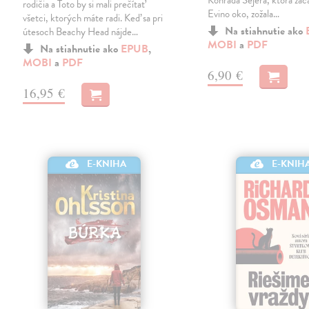
Konrada Sejera, ktorá zač
rodičia a Toto by si mali prečítať
Evino oko, zožala…
všetci, ktorých máte radi. Keď sa pri
Na stiahnutie ako
útesoch Beachy Head nájde…
MOBI
a
PDF
Na stiahnutie ako
EPUB
,
MOBI
a
PDF
6,90 €
16,95 €
E-KNIHA
E-KNIH