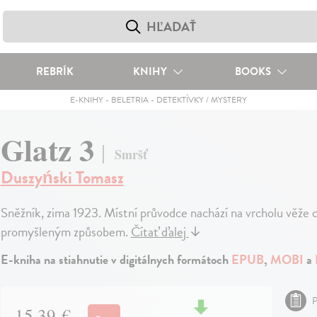
REBRÍK
KNIHY
BOOKS
E-KNIHY
-
BELETRIA
-
DETEKTÍVKY / MYSTERY
Glatz 3
Smršť
Duszyński Tomasz
Sněžník, zima 1923. Místní průvodce nachází na vrcholu věže c
promyšleným způsobem.
Čítať ďalej
↓
E-kniha na stiahnutie v digitálnych formátoch
EPUB
,
MOBI
a
P
15,39 €