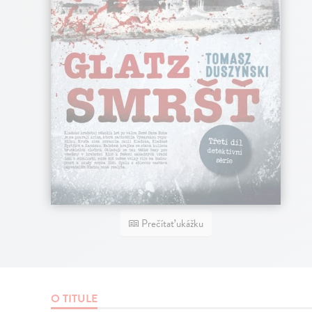
Prečítať ukážku
O TITULE