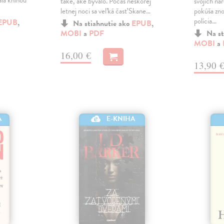
ala knihou
také, aké bývalo. Počas neskorej
svojich nar
letnej noci sa veľká časť Skane…
pokúša zno
polícia…
EPUB
,
Na stiahnutie ako
EPUB
,
MOBI
a
PDF
Na st
MOBI
a
16,00 €
13,90 
A
E-KNIHA