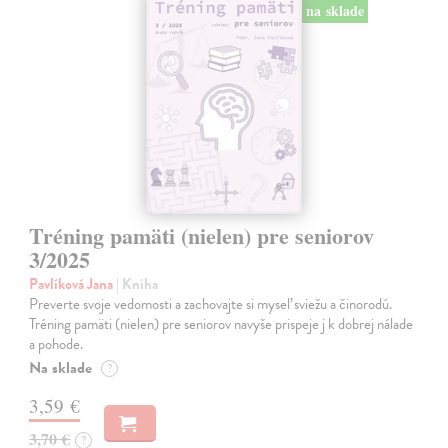
na sklade
Tréning pamäti (nielen) pre seniorov
3/2025
Pavlíková Jana
| Kniha
Preverte svoje vedomosti a zachovajte si myseľ sviežu a činorodú.
Tréning pamäti (nielen) pre seniorov navyše prispeje j k dobrej nálade
a pohode.
Na sklade
?
3,59 €
3,70 €
?