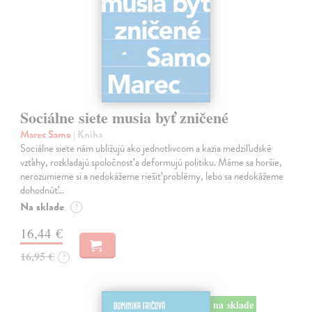
Sociálne siete musia byť zničené
Marec Samo
| Kniha
Sociálne siete nám ubližujú ako jednotlivcom a kazia medziľudské
vzťahy, rozkladajú spoločnosť a deformujú politiku. Máme sa horšie,
nerozumieme si a nedokážeme riešiť problémy, lebo sa nedokážeme
dohodnúť…
Na sklade
?
16,44 €
16,95 €
?
na sklade