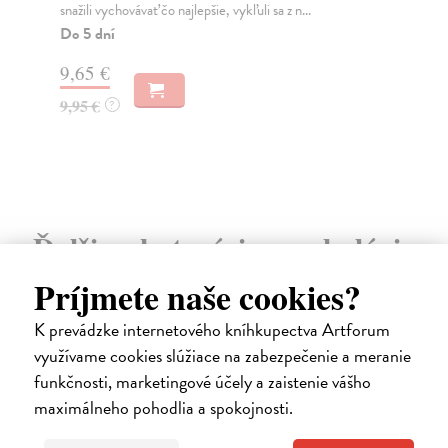
snažili vychovávať čo najlepšie, vykľuli sa z n...
dob
Do 5 dní
Na
9,65 €
18
9,95 €
18
?
Ďalšie z kategórie psychológia
Príjmete naše cookies?
K prevádzke internetového kníhkupectva Artforum
využívame cookies slúžiace na zabezpečenie a meranie
funkčnosti, marketingové účely a zaistenie vášho
maximálneho pohodlia a spokojnosti.