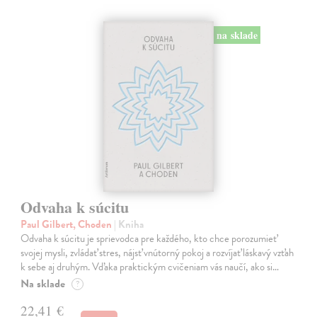
na sklade
Odvaha k súcitu
Paul Gilbert, Choden
| Kniha
Odvaha k súcitu je sprievodca pre každého, kto chce porozumieť
svojej mysli, zvládať stres, nájsť vnútorný pokoj a rozvíjať láskavý vzťah
k sebe aj druhým. Vďaka praktickým cvičeniam vás naučí, ako si…
Na sklade
?
22,41 €