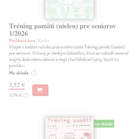
Tréning pamäti (nielen) pre seniorov
1/2026
Pavlíková Jana
| Kniha
Vitajte v treťom ročníku pracovného zošita Tréning pamäti (nielen)
pre seniorov. Určený je všetkým lúštiteľom, ktorí sa rozhodli venovať
svojmu duševnému zdraviu a majú chuť zdolávať výzvy, ktoré im
pomôžu…
Na sklade
?
3,52 €
3,70 €
?
na sklade