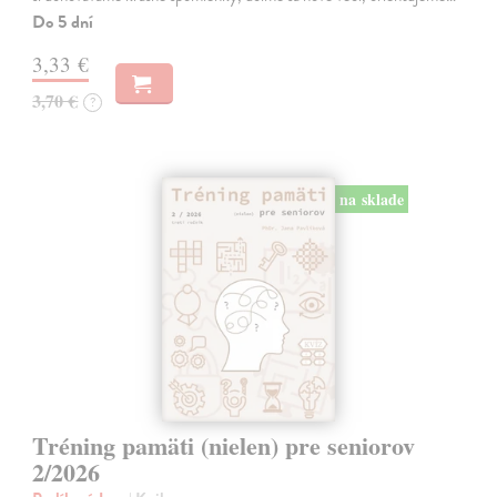
Do 5 dní
3,33 €
3,70 €
?
na sklade
Tréning pamäti (nielen) pre seniorov
2/2026