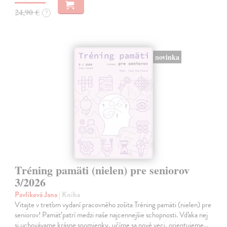
24,90 €
?
novinka
Tréning pamäti (nielen) pre seniorov
3/2026
Pavlíková Jana
| Kniha
Vitajte v treťom vydaní pracovného zošita Tréning pamäti (nielen) pre
seniorov! Pamäť patrí medzi naše najcennejšie schopnosti. Vďaka nej
si uchovávame krásne spomienky, učíme sa nové veci, orientujeme…