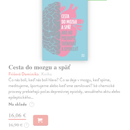
Cesta do mozgu a späť
Fričová Dominika
| Kniha
Čo nás bolí, keď nás bolí hlava? Čo sa deje v mozgu, keď spíme,
meditujeme, športujeme alebo keď sme zamilovaní? ké chemické
procesy prebiehajú počas depresívnej epizódy, sexuálneho aktu alebo
epileptického…
Na sklade
?
16,06 €
16,90 €
?