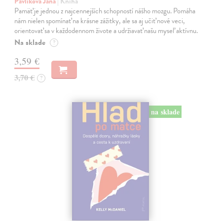
Pavlíková Jana
| Kniha
Pamäť je jednou z najcennejších schopností nášho mozgu. Pomáha
nám nielen spomínať na krásne zážitky, ale sa aj učiť nové veci,
orientovať sa v každodennom živote a udržiavať našu myseľ aktívnu.
Na sklade
?
3,59 €
3,70 €
?
na sklade