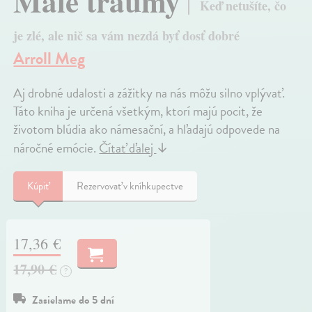
Malé traumy
Keď netušíte, čo
je zlé, ale nič sa vám nezdá byť dosť dobré
Arroll Meg
Aj drobné udalosti a zážitky na nás môžu silno vplývať.
Táto kniha je určená všetkým, ktorí majú pocit, že
životom blúdia ako námesační, a hľadajú odpovede na
náročné emócie.
Čítať ďalej
↓
Kúpiť
Rezervovať v kníhkupectve
17,36 €
17,90 €
?
Zasielame do 5 dní