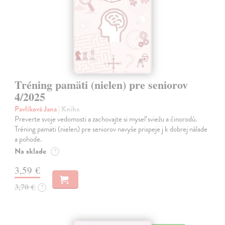
Tréning pamäti (nielen) pre seniorov
4/2025
Pavlíková Jana
| Kniha
Preverte svoje vedomosti a zachovajte si myseľ sviežu a činorodú.
Tréning pamäti (nielen) pre seniorov navyše prispeje j k dobrej nálade
a pohode.
Na sklade
?
3,59 €
3,70 €
?