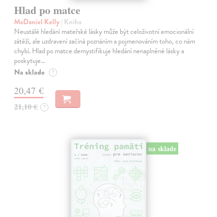
Hlad po matce
McDaniel Kelly
| Kniha
Neustálé hledání mateřské lásky může být celoživotní emocionální
zátěží, ale uzdravení začíná poznáním a pojmenováním toho, co nám
chybí. Hlad po matce demystifikuje hledání nenaplněné lásky a
poskytuje…
Na sklade
?
20,47 €
21,10 €
?
na sklade