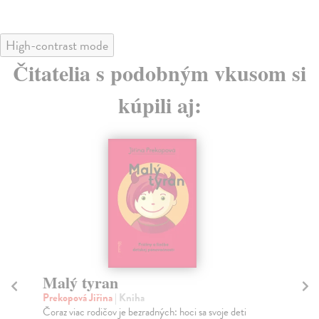
High-contrast mode
Čitatelia s podobným vkusom si
kúpili aj:
Malý tyran
M
Prekopová Jiřina
| Kniha
Lin
Čoraz viac rodičov je bezradných: hoci sa svoje deti
Ako