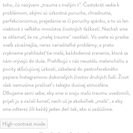
toho, čo nazývam „trauma s malým t“. Častokrát vedie k
problémom, akými sú úzkostná porucha, chradnutie,
perfekcionizmus, prejedanie sa či poruchy spánku, a to sú len
niektoré z veľkého množstva životných ťažkostí. Nechali sme
sa oklamať, že na „malej traume“ nezáleží. Vo svete sú predsa
oveľa závažnejšie, neraz neriešiteľné problémy, a preto
zvykneme prehliadať tie malé, každodenné zranenia, ktoré sa
nám vrývajú do duše. Prehlbujú v nás neustálu melanchóliu a
pocity skľučujúcej úzkosti, zabalené do pestrofarebného
papiera Instagramovo dokonalých životov druhých ľudí. Život
však nemusíme prežívať v takejto dusivej atmosfére.
Dlhujeme sami sebe, aby sme si svoju malú traumu uvedomili,
prijali ju a začali konať, nech už je akokoľvek „malá“, a aby
sme odteraz žili každý jeden deň tak, ako si zaslúžime.
High-contrast mode