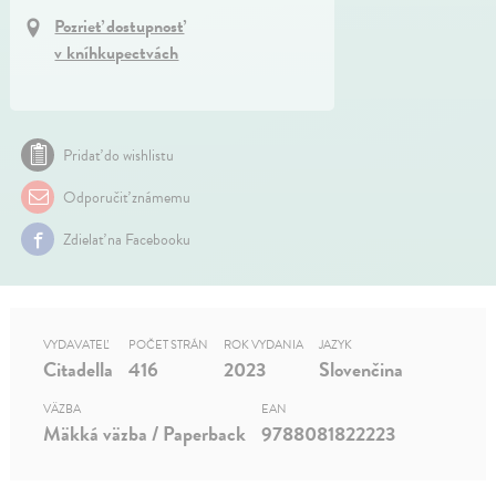
Pozrieť dostupnosť
v kníhkupectvách
Pridať do wishlistu
Odporučiť známemu
Zdielať na Facebooku
VYDAVATEĽ
POČET STRÁN
ROK VYDANIA
JAZYK
Citadella
416
2023
Slovenčina
VÄZBA
EAN
Mäkká väzba / Paperback
9788081822223