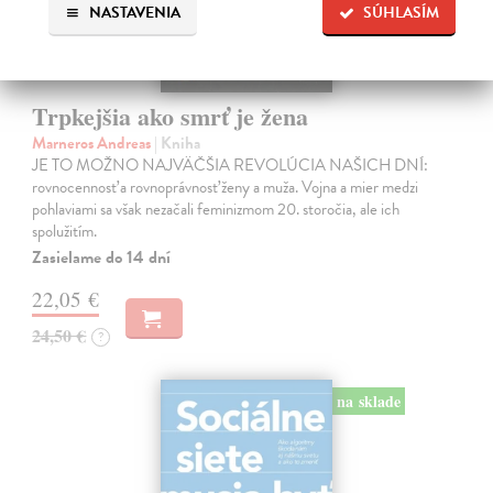
NASTAVENIA
SÚHLASÍM
Trpkejšia ako smrť je žena
Marneros Andreas
| Kniha
JE TO MOŽNO NAJVÄČŠIA REVOLÚCIA NAŠICH DNÍ:
rovnocennosť a rovnoprávnosť ženy a muža. Vojna a mier medzi
pohlaviami sa však nezačali feminizmom 20. storočia, ale ich
spolužitím.
Zasielame do 14 dní
22,05 €
24,50 €
?
na sklade