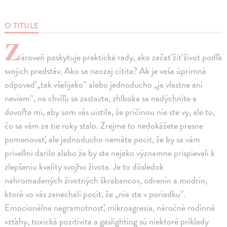
O TITULE
Z
ároveň poskytuje praktické rady, ako začať žiť život podľa
svojich predstáv. Ako sa naozaj cítite? Ak je vaša úprimná
odpoveď „tak všelijako“ alebo jednoducho „ja vlastne ani
neviem“, na chvíľu sa zastavte, zhlboka sa nadýchnite a
dovoľte mi, aby som vás uistila, že príčinou nie ste vy, ale to,
čo sa vám za tie roky stalo. Zrejme to nedokážete presne
pomenovať, ale jednoducho nemáte pocit, že by sa vám
priveľmi darilo alebo že by ste nejako významne prispievali k
zlepšeniu kvality svojho života. Je to dôsledok
nahromadených životných škrabancov, odrenín a modrín,
ktoré vo vás zanechali pocit, že „nie ste v poriadku“.
Emocionálna negramotnosť, mikroagresia, náročné rodinné
vzťahy, toxická pozitivita a gaslighting sú niektoré príklady