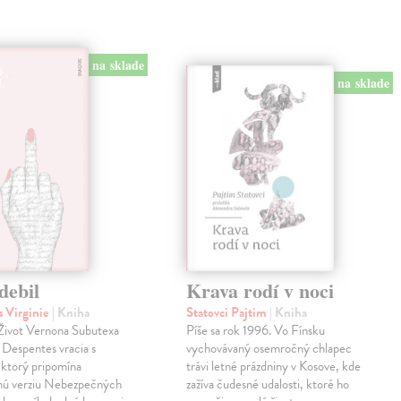
na sklade
na sklade
debil
Krava rodí v noci
 Virginie
| Kniha
Statovci Pajtim
| Kniha
i Život Vernona Subutexa
Píše sa rok 1996. Vo Fínsku
e Despentes vracia s
vychovávaný osemročný chlapec
ktorý pripomína
trávi letné prázdniny v Kosove, kde
snú verziu Nebezpečných
zažíva čudesné udalosti, ktoré ho