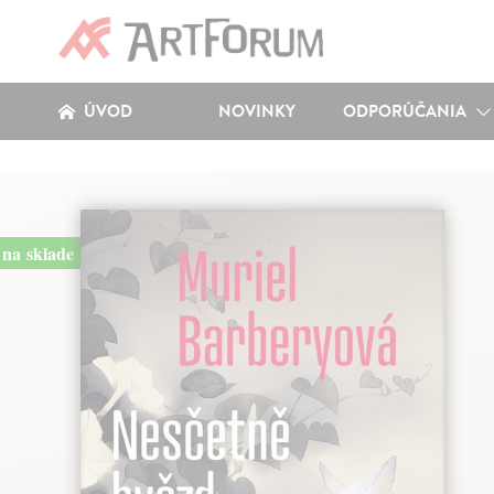
ÚVOD
NOVINKY
ODPORÚČANIA
na sklade