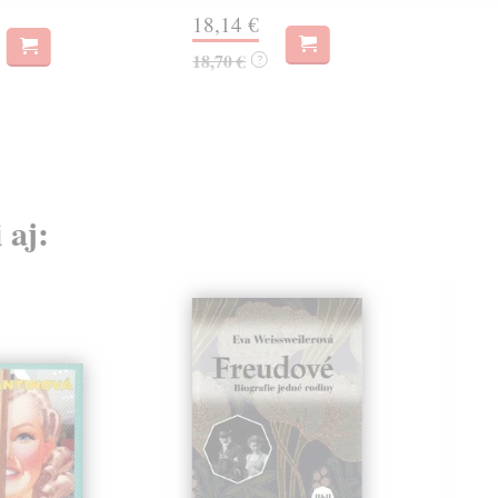
16,
18,14 €
18,70 €
?
 aj: