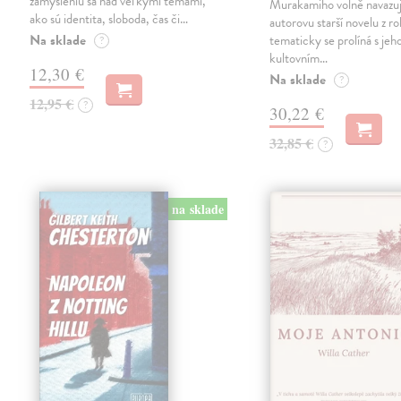
zamysleniu sa nad veľkými témami,
Murakamiho volně navazuj
ako sú identita, sloboda, čas či…
autorovu starší novelu z r
Na sklade
tematicky se prolíná s jeh
?
kultovním…
12,30 €
Na sklade
?
12,95 €
?
30,22 €
32,85 €
?
na sklade