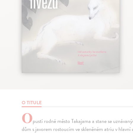
O TITULE
O
pustí rodné město Takajama a stane se uznávan
dům s javorem rostoucím ve skleněném atriu v hlavní 