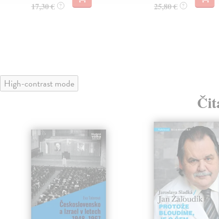
17,30 €
25,80 €
?
?
High-contrast mode
Čit