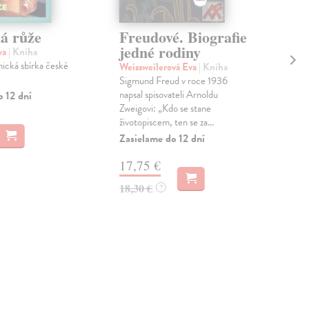
á růže
Freudové. Biografie
V 
jedné rodiny
va
| Kniha
Bjo
nická sbírka české
Bril
Weissweilerová Eva
| Kniha
sobě
Sigmund Freud v roce 1936
Hol
napsal spisovateli Arnoldu
o 12 dní
hudb
Zweigovi: „Kdo se stane
životopiscem, ten se za...
Zas
Zasielame do 12 dní
16
17,75 €
16,
18,30 €
?