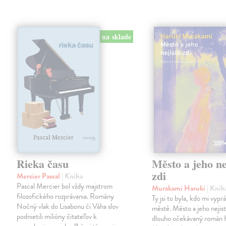
na sklade
Rieka času
Město a jeho ne
zdi
Mercier Pascal
| Kniha
Pascal Mercier bol vždy majstrom
Murakami Haruki
| Knih
filozofického rozprávania. Romány
Ty jsi to byla, kdo mi vypr
Nočný vlak do Lisabonu či Váha slov
městě. Město a jeho nejist
podnietili milióny čitateľov k
dlouho očekávaný román 