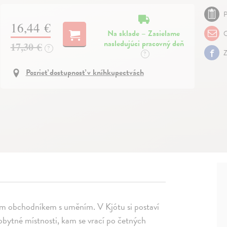
P
16,44 €
Na sklade – Zasielame
O
nasledujúci pracovný deň
17,30 €
?
Z
?
Pozrieť dostupnosť v kníhkupectvách
ým obchodníkem s uměním. V Kjótu si postaví
obytné místnosti, kam se vrací po četných