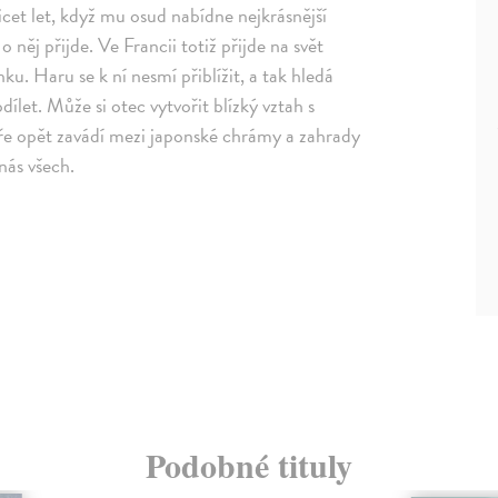
řicet let, když mu osud nabídne nejkrásnější
 něj přijde. Ve Francii totiž přijde na svět
. Haru se k ní nesmí přiblížit, a tak hledá
dílet. Může si otec vytvořit blízký vztah s
ře opět zavádí mezi japonské chrámy a zahrady
nás všech.
Podobné tituly