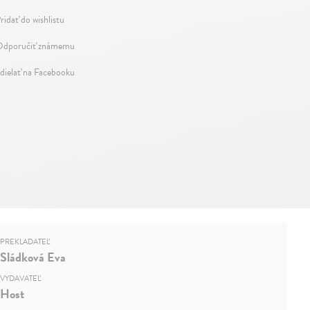
ridať do wishlistu
dporučiť známemu
dielať na Facebooku
PREKLADATEĽ
Sládková Eva
VYDAVATEĽ
Host