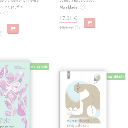
Ide o príbeh plný hnevu aj
poznačia na celý život.
oru aj prijatia.
Na sklade
?
e
?
17,01 €
€
18,90 €
?
?
na sklade
na sklade