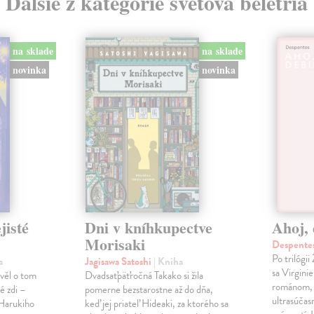
Ďalšie z kategórie svetová beletria
na sklade
na sklade
novinka
novinka
jisté
Dni v kníhkupectve
Ahoj, 
Morisaki
Despentes
Po trilógi
a
Jagisawa Satoshi
| Kniha
sa Virgini
ávěl o tom
Dvadsaťpäťročná Takako si žila
románom, 
é zdi –
pomerne bezstarostne až do dňa,
ultrasúča
Harukiho
keď jej priateľ Hideaki, za ktorého sa