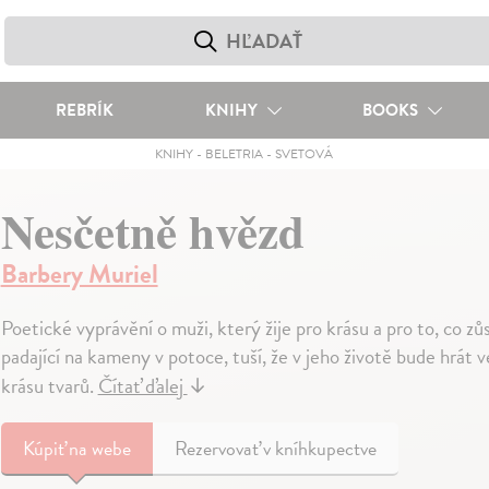
REBRÍK
KNIHY
BOOKS
KNIHY
-
BELETRIA
-
SVETOVÁ
Nesčetně hvězd
Barbery Muriel
Poetické vyprávění o muži, který žije pro krásu a pro to, co 
padající na kameny v potoce, tuší, že v jeho životě bude hrát v
krásu tvarů.
Čítať ďalej
↓
Kúpiť
na webe
Rezervovať v kníhkupectve