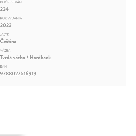
POČET STRÁN
224
ROK VYDANIA
2023
JAZYK
Čeština
VÄZBA
Tvrdá väzba / Hardback
EAN
9788027516919