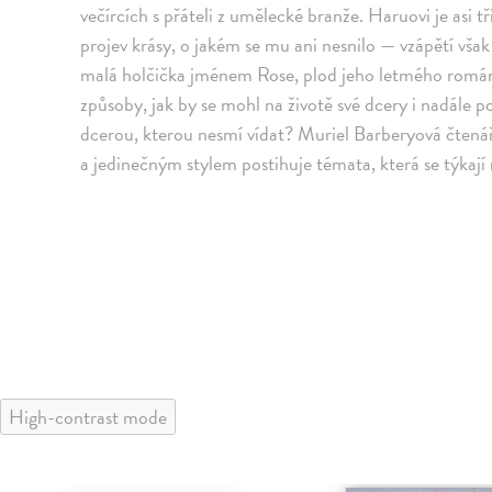
večírcích s přáteli z umělecké branže. Haruovi je asi t
projev krásy, o jakém se mu ani nesnilo — vzápětí však o
malá holčička jménem Rose, plod jeho letmého románku
způsoby, jak by se mohl na životě své dcery i nadále po
dcerou, kterou nesmí vídat? Muriel Barberyová čtená
a jedinečným stylem postihuje témata, která se týkají 
High-contrast mode