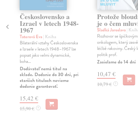
Československo a
Protože bloud
Izrael v letech 1948-
je o čem mluv
1967
u
Sladká Jaroslava
| Knih
Rozhovor se špičkovým
Taterová Eva
| Kniha
onkologem, který zasvět
Bilaterální vztahy Československa
léčbě rakoviny. Český l
a Izraele v letech 1948–1967 lze
politik prof.
popsat jako velmi dynamické,
boha...
Zasielame do 14 dní
Dodávateľ nemá titul na
10,47 €
sklade. Dodanie do 30 dní, pri
starších tituloch nevieme
10,79 €
?
dodanie garantovať.
15,42 €
15,90 €
?