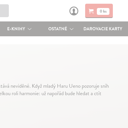
0 ks
E-KNIHY
OSTATNÉ
DAROVACIE KARTY
zůstává neviděné. Když mladý Haru Ueno pozoruje sníh
elkou roli harmonie: už napořád bude hledat a ctít