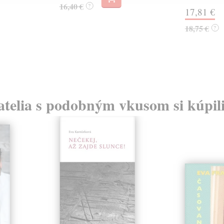
16,40 €
?
17,81 €
18,75 €
?
atelia s podobným vkusom si kúpili