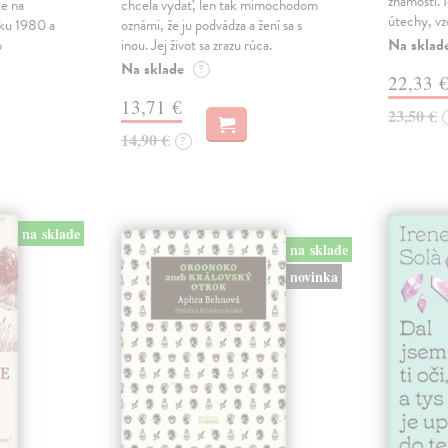
známostí. 
e na
chcela vydať, len tak mimochodom
útechy, vzd
oku 1980 a
oznámi, že ju podvádza a žení sa s
Na sklad
o
inou. Jej život sa zrazu rúca.
Na sklade
?
22,33 
13,71 €
23,50 €
14,90 €
?
na sklade
na sklade
novinka