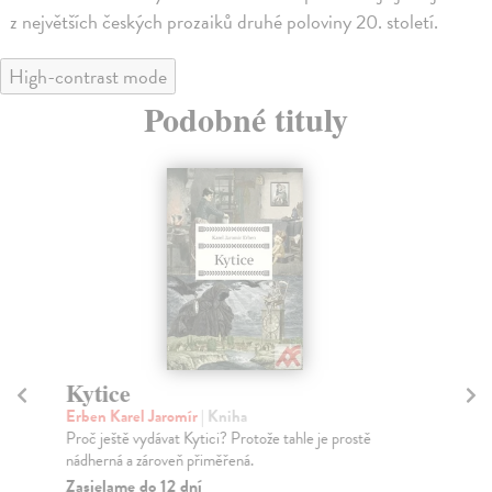
z největších českých prozaiků druhé poloviny 20. století.
High-contrast mode
Podobné tituly
Kytice
M
Erben Karel Jaromír
| Kniha
Má
Proč ještě vydávat Kytici? Protože tahle je prostě
Nej
nádherná a zároveň přiměřená.
Za
Zasielame do 12 dní