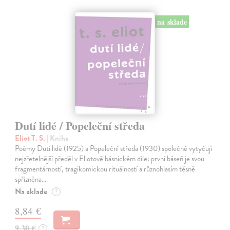
na sklade
Dutí lidé / Popeleční středa
Eliot T. S.
| Kniha
Poémy Dutí lidé (1925) a Popeleční středa (1930) společně vytyčují
nejzřetelnější předěl v Eliotově básnickém díle: první báseň je svou
fragmentárností, tragikomickou rituálností a různohlasím těsně
spřízněna…
Na sklade
?
8,84 €
9,30 €
?