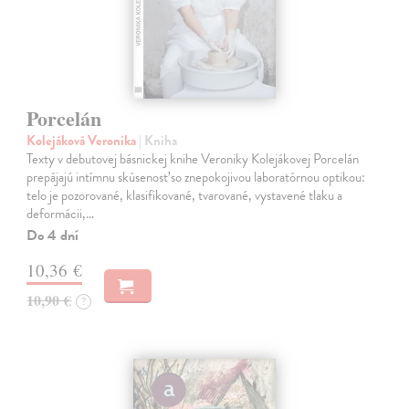
Porcelán
Kolejáková Veronika
| Kniha
Texty v debutovej básnickej knihe Veroniky Kolejákovej Porcelán
prepájajú intímnu skúsenosť so znepokojivou laboratórnou optikou:
telo je pozorované, klasifikované, tvarované, vystavené tlaku a
deformácii,…
Do 4 dní
10,36 €
10,90 €
?