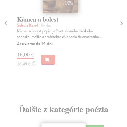
Kámen a bolest
Schulz Karel
| Kniha
It
Kámen a bolest popisuje život slavného italského
Ča
sochaře, malíře a architekta Michaela Buonarrotiho ...
„Ne
Zasielame do 14 dní
o i
16,00 €
16,49 €
?
3,
Ďalšie z kategórie poézia