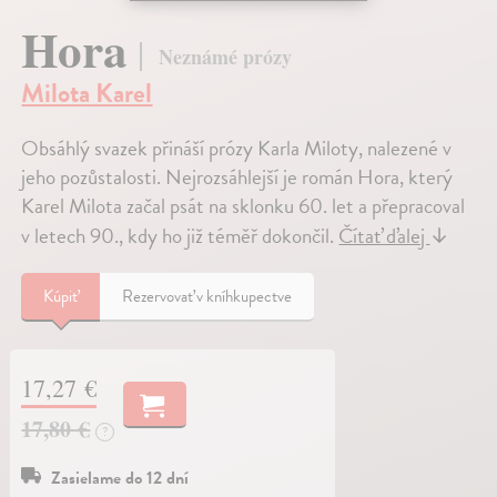
Hora
Neznámé prózy
Milota Karel
Obsáhlý svazek přináší prózy Karla Miloty, nalezené v
jeho pozůstalosti. Nejrozsáhlejší je román Hora, který
Karel Milota začal psát na sklonku 60. let a přepracoval
v letech 90., kdy ho již téměř dokončil.
Čítať ďalej
↓
Kúpiť
Rezervovať v kníhkupectve
17,27 €
17,80 €
?
Zasielame do 12 dní