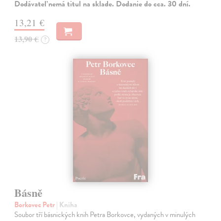
Dodávateľ nemá titul na sklade. Dodanie do cca. 30 dní.
13,21 €
13,90 €
?
Básně
Borkovec Petr
| Kniha
Soubor tří básnických knih Petra Borkovce, vydaných v minulých