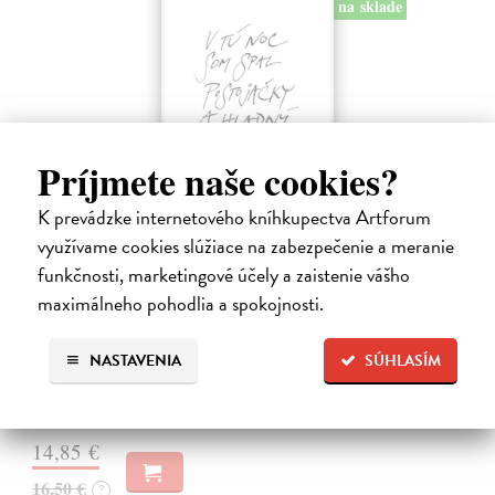
na sklade
Príjmete naše cookies?
K prevádzke internetového kníhkupectva Artforum
využívame cookies slúžiace na zabezpečenie a meranie
V tú noc som spal postojačky a hladný
funkčnosti, marketingové účely a zaistenie vášho
Švábenský Waldemar
| Kniha
maximálneho pohodlia a spokojnosti.
Kniha V tú noc som spal postojačky a hladný je poetickým denníkom
nespavého pozorovateľa sveta, ktorý sa prebíja životom s otvorenými
NASTAVENIA
SÚHLASÍM
očami a srdcom. Waldemar Švábenský v nej destiluje desať rokov
básnických…
Na sklade
?
14,85 €
16,50 €
?