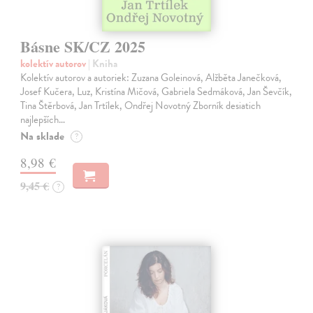
Básne SK/CZ 2025
kolektív autorov
| Kniha
Kolektív autorov a autoriek: Zuzana Goleinová, Alžběta Janečková,
Josef Kučera, Luz, Kristína Mičová, Gabriela Sedmáková, Jan Ševčík,
Tina Štěrbová, Jan Trtílek, Ondřej Novotný Zborník desiatich
najlepších…
Na sklade
?
8,98 €
9,45 €
?