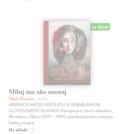
na sklade
Miluj ma ako naozaj
Válek Miroslav
| Kniha
HRANICA MEDZI NÁDEJOU A SEBAKLAMOM
SLOVENSKÉHO KLASIKA. Nemýlia sa tí, ktorí v básnikovi
Miroslavovi Válkovi (1927 – 1991) vidia deziluzívneho analytika
ľudskej situácie.
Na sklade
?