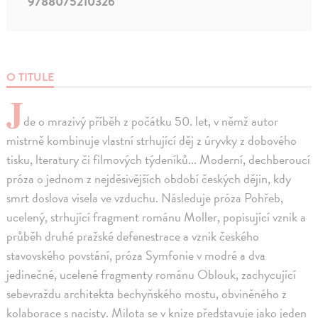
9788075210326
O TITULE
J
de o mrazivý příběh z počátku 50. let, v němž autor
mistrně kombinuje vlastní strhující děj z úryvky z dobového
tisku, lteratury či filmových týdeníků... Moderní, dechberoucí
próza o jednom z nejděsivějších období českých dějin, kdy
smrt doslova visela ve vzduchu. Následuje próza Pohřeb,
ucelený, strhující fragment románu Moller, popisující vznik a
průběh druhé pražské defenestrace a vznik českého
stavovského povstání, próza Symfonie v modré a dva
jedinečné, ucelené fragmenty románu Oblouk, zachycující
sebevraždu architekta bechyňského mostu, obviněného z
kolaborace s nacisty. Milota se v knize představuje jako jeden