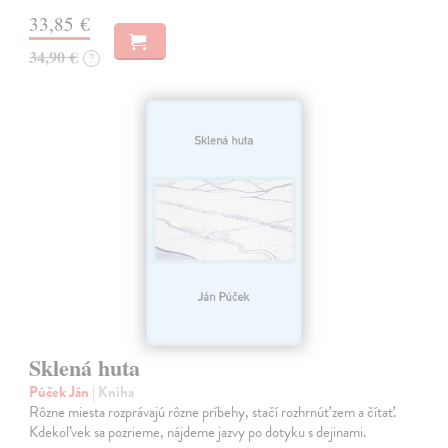
33,85 €
34,90 €
?
Sklená huta
Púček Ján
| Kniha
Rôzne miesta rozprávajú rôzne príbehy, stačí rozhrnúť zem a čítať.
Kdekoľvek sa pozrieme, nájdeme jazvy po dotyku s dejinami.