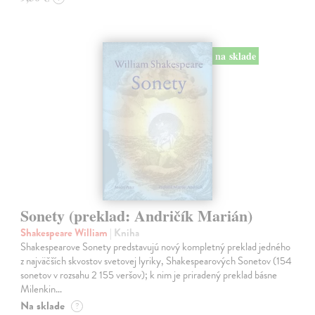
na sklade
Sonety (preklad: Andričík Marián)
Shakespeare William
| Kniha
Shakespearove Sonety predstavujú nový kompletný preklad jedného
z najväčších skvostov svetovej lyriky, Shakespearových Sonetov (154
sonetov v rozsahu 2 155 veršov); k nim je priradený preklad básne
Milenkin…
Na sklade
?