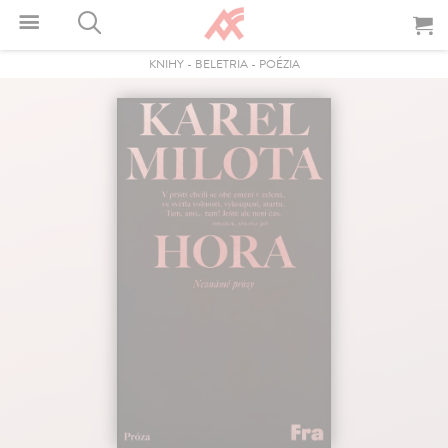
KNIHY
-
BELETRIA
-
POÉZIA