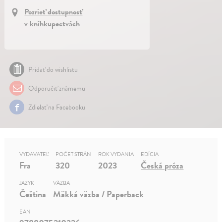
Pozrieť dostupnosť
v kníhkupectvách
Pridať do wishlistu
Odporučiť známemu
Zdielať na Facebooku
VYDAVATEĽ
POČET STRÁN
ROK VYDANIA
EDÍCIA
Fra
320
2023
Česká próza
JAZYK
VÄZBA
Čeština
Mäkká väzba / Paperback
EAN