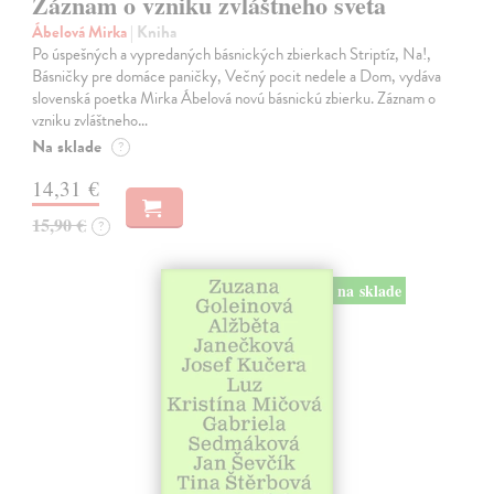
Záznam o vzniku zvláštneho sveta
Ábelová Mirka
| Kniha
Po úspešných a vypredaných básnických zbierkach Striptíz, Na!,
Básničky pre domáce paničky, Večný pocit nedele a Dom, vydáva
slovenská poetka Mirka Ábelová novú básnickú zbierku. Záznam o
vzniku zvláštneho…
Na sklade
?
14,31 €
15,90 €
?
na sklade