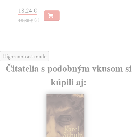
15
18,24 €
16
18,80 €
?
High-contrast mode
Čitatelia s podobným vkusom si
kúpili aj: