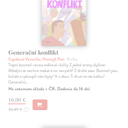
Generační konflikt
Capáková Veronika, Honzejk Petr
| Kniha
Trapní boomeři versus sněhové vločky Z jedné strany slyšíme:
Mladým se nechce makat a nic nevydrží! Z druhé zase: Boomeři jsou
hulváti a vykoupili nám byty! A z obou: Ti druzí na nás kašlou!
Generační…
Na externom sklade v ČR. Dodanie do 16 dní
16,00 €
16,49 €
?