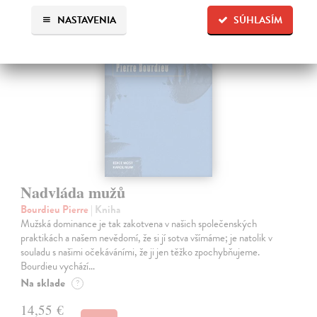
na sklade
NASTAVENIA
SÚHLASÍM
Nadvláda mužů
Bourdieu Pierre
| Kniha
Mužská dominance je tak zakotvena v našich společenských
praktikách a našem nevědomí, že si jí sotva všímáme; je natolik v
souladu s našimi očekáváními, že ji jen těžko zpochybňujeme.
Bourdieu vychází…
Na sklade
?
14,55 €