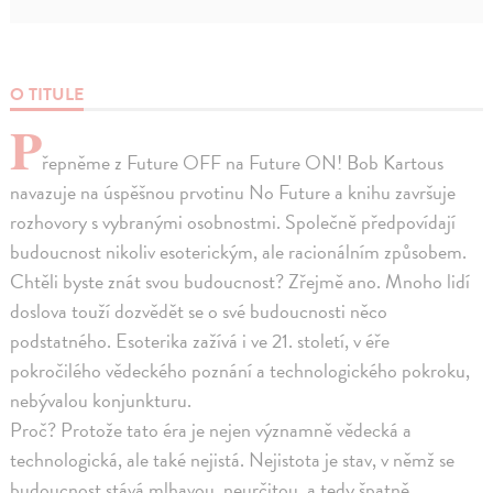
O TITULE
P
řepněme z Future OFF na Future ON! Bob Kartous
navazuje na úspěšnou prvotinu No Future a knihu završuje
rozhovory s vybranými osobnostmi. Společně předpovídají
budoucnost nikoliv esoterickým, ale racionálním způsobem.
Chtěli byste znát svou budoucnost? Zřejmě ano. Mnoho lidí
doslova touží dozvědět se o své budoucnosti něco
podstatného. Esoterika zažívá i ve 21. století, v éře
pokročilého vědeckého poznání a technologického pokroku,
nebývalou konjunkturu.
Proč? Protože tato éra je nejen významně vědecká a
technologická, ale také nejistá. Nejistota je stav, v němž se
budoucnost stává mlhavou, neurčitou, a tedy špatně