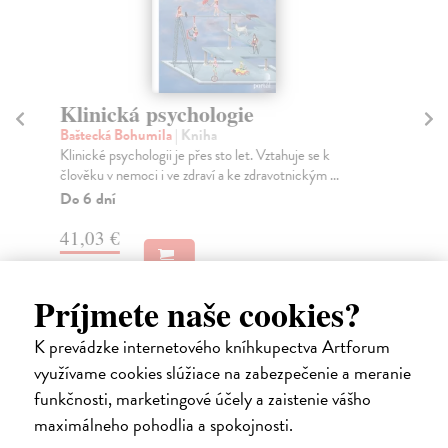
Klinická psychologie
V
b
Baštecká Bohumila
| Kniha
Klinické psychologii je přes sto let. Vztahuje se k
Do
člověku v nemoci i ve zdraví a ke zdravotnickým ...
Kni
pře
Do 6 dní
Dol
41,03 €
Na
42,30 €
?
11
Príjmete naše cookies?
12
K prevádzke internetového kníhkupectva Artforum
využívame cookies slúžiace na zabezpečenie a meranie
funkčnosti, marketingové účely a zaistenie vášho
Ďalšie z kategórie sociológia
maximálneho pohodlia a spokojnosti.