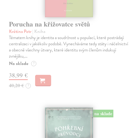
Porucha na křižovatce světů
Květina Petr
| Kniha
Tématem knihy je identita a soudržnost u populací, které postrádají
centralizaci v jakékoliv podobě. Vynecháváme tedy státy i náčelnictví
a obecně všechny útvary, které identitu svým členům indukují
zvnějšku,…
Na sklade
?
38,99 €
40,20 €
?
na sklade