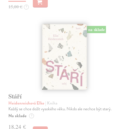
15,00 €
?
na sklade
Stáří
Heidenreichová Elke
| Kniha
Každý se chce dožít vysokého věku. Nikdo ale nechce být starý.
Na sklade
?
18,24 €