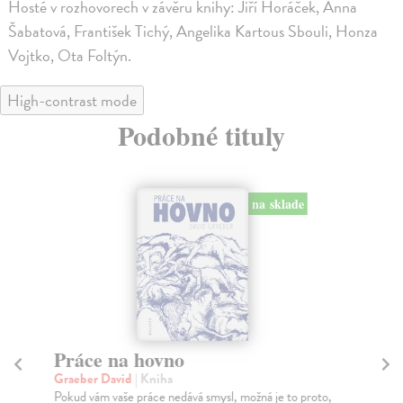
Hosté v rozhovorech v závěru knihy: Jiří Horáček, Anna
Šabatová, František Tichý, Angelika Kartous Sbouli, Honza
Vojtko, Ota Foltýn.
High-contrast mode
Podobné tituly
na sklade
Práce na hovno
Ne
Graeber David
| Kniha
Cri
Pokud vám vaše práce nedává smysl, možná je to proto,
Pro