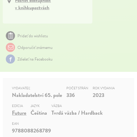
Pozrieť dostupnosť
v kníhkupectvách
Pridať do wishlistu
Odporučiť známemu
Zdielať na Facebooku
VYDAVATEĽ
POČET STRÁN
ROK VYDANIA
Nakladatelství 65. pole
336
2023
EDÍCIA
JAZYK
VÄZBA
Future
Čeština
Tvrdá väzba / Hardback
EAN
9788088268789