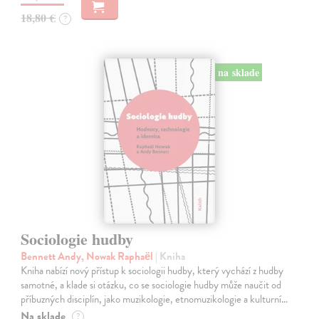
18,80 €
?
na sklade
Sociologie hudby
Bennett Andy, Nowak Raphaël
| Kniha
Kniha nabízí nový přístup k sociologii hudby, který vychází z hudby
samotné, a klade si otázku, co se sociologie hudby může naučit od
příbuzných disciplín, jako muzikologie, etnomuzikologie a kulturní…
Na sklade
?