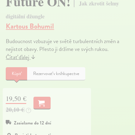
Future ON!
Jak zkrotit šelmy
digitální džungle
Kartous Bohumil
Budoucnost vzbuzuje ve světě turbulentních změn a
nejistot obavy. Přesto ji držíme ve svých rukou.
Čítať ďalej
↓
Kúpiť
Rezervovať v kníhkupectve
19,50 €
20,10 €
?
Zasielame do 12 dní