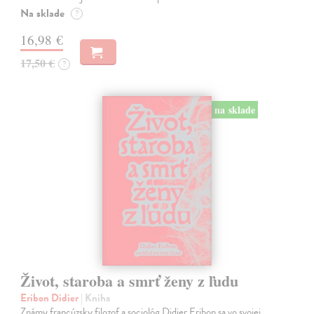
Na sklade
?
16,98 €
17,50 €
?
na sklade
Život, staroba a smrť ženy z ľudu
Eribon Didier
| Kniha
Známy francúzsky filozof a sociológ Didier Eribon sa vo svojej