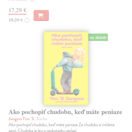
17,29 €
18,20 €
?
na sklade
Ako pochopiť chudobu, keď máte peniaze
Jongers Tim 'S
| Kniha
Ako pochopiť chudobu, keď máte peniaze Za chudobu si môžete
sami. Chudoba je len o nedostatku peňazí.