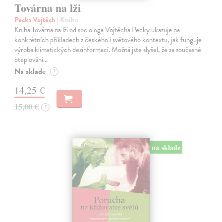
Továrna na lži
Pecka Vojtěch
| Kniha
Kniha Továrna na lži od sociologa Vojtěcha Pecky ukazuje na
konkrétních příkladech z českého i světového kontextu, jak funguje
výroba klimatických dezinformací. Možná jste slyšel, že za současné
oteplování…
Na sklade
?
14,25 €
15,00 €
?
na sklade