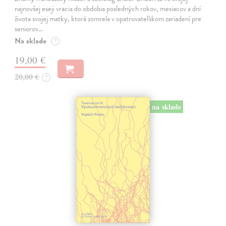
najnovšej eseji vracia do obdobia posledných rokov, mesiacov a dní
života svojej matky, ktorá zomrela v opatrovateľskom zariadení pre
seniorov…
Na sklade
?
19,00 €
20,00 €
?
na sklade