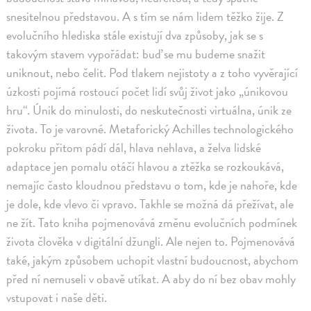
snesitelnou představou. A s tím se nám lidem těžko žije. Z
evolučního hlediska stále existují dva způsoby, jak se s
takovým stavem vypořádat: buď se mu budeme snažit
uniknout, nebo čelit. Pod tlakem nejistoty a z toho vyvěrající
úzkosti pojímá rostoucí počet lidí svůj život jako „únikovou
hru“. Únik do minulosti, do neskutečnosti virtuálna, únik ze
života. To je varovné. Metaforický Achilles technologického
pokroku přitom pádí dál, hlava nehlava, a želva lidské
adaptace jen pomalu otáčí hlavou a ztěžka se rozkoukává,
nemajíc často kloudnou představu o tom, kde je nahoře, kde
je dole, kde vlevo či vpravo. Takhle se možná dá přežívat, ale
ne žít. Tato kniha pojmenovává změnu evolučních podmínek
života člověka v digitální džungli. Ale nejen to. Pojmenovává
také, jakým způsobem uchopit vlastní budoucnost, abychom
před ní nemuseli v obavě utíkat. A aby do ní bez obav mohly
vstupovat i naše děti.