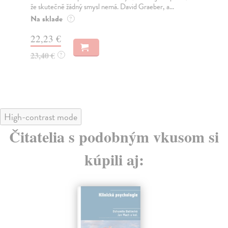
že skutečně žádný smysl nemá. David Graeber, a...
nov
Na sklade
Za
?
22,23 €
22
23,40 €
23
?
High-contrast mode
Čitatelia s podobným vkusom si
kúpili aj: