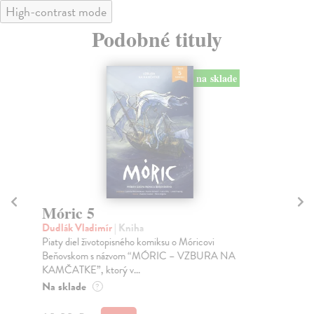
High-contrast mode
Podobné tituly
na sklade
Móric 5
M
Dudlák Vladimír
| Kniha
Du
Piaty diel životopisného komiksu o Móricovi
Dv
Beňovskom s názvom “MÓRIC – VZBURA NA
odo
KAMČATKE”, ktorý v...
odp
Na sklade
Na
?