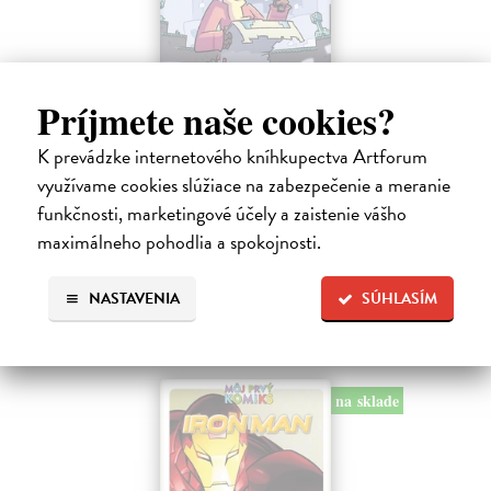
Príjmete naše cookies?
Minecraft: Srdce z kameňa 2
Clemson Andrew, Lawson Jeremy, Esposito Taylor
| Kniha
K prevádzke internetového kníhkupectva Artforum
Druhé pokračovanie napínavého dobrodružstva zo sveta Minecraftu.
využívame cookies slúžiace na zabezpečenie a meranie
Samotársky farmár Cobb sa chce len starať o svoju úrodu, zbierať
funkčnosti, marketingové účely a zaistenie vášho
suroviny a mať pokoj.
maximálneho pohodlia a spokojnosti.
Na sklade
?
9,45 €
NASTAVENIA
SÚHLASÍM
9,95 €
?
na sklade