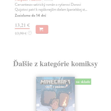
Cervantesov satirický román o rytierovi Donovi
Ham
Quijotovi patrí k najslávnejším dielam španielskej st...
naj
Sha
Zasielame do 14 dní
Na
13,21 €
7,
13,90 €
?
8,
Ďalšie z kategórie komiksy
na sklade