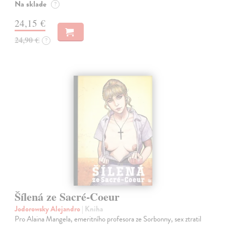
Na sklade
?
24,15 €
24,90 €
?
Šílená ze Sacré-Coeur
Jodorowsky Alejandro
| Kniha
Pro Alaina Mangela, emeritního profesora ze Sorbonny, sex ztratil