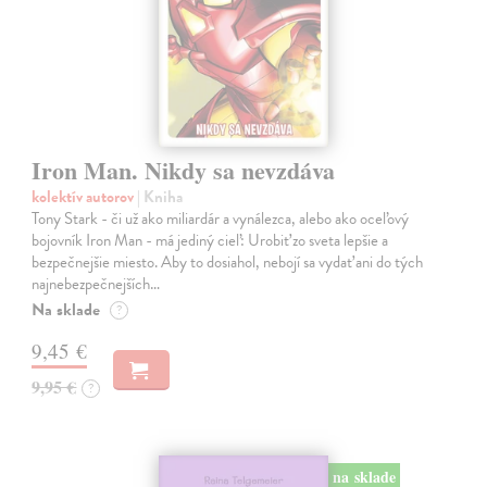
Iron Man. Nikdy sa nevzdáva
kolektív autorov
| Kniha
Tony Stark - či už ako miliardár a vynálezca, alebo ako oceľový
bojovník Iron Man - má jediný cieľ: Urobiť zo sveta lepšie a
bezpečnejšie miesto. Aby to dosiahol, nebojí sa vydať ani do tých
najnebezpečnejších…
Na sklade
?
9,45 €
9,95 €
?
na sklade