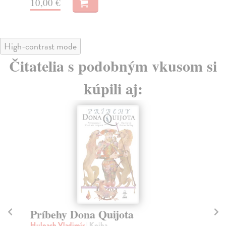
10,00 €
10
High-contrast mode
Čitatelia s podobným vkusom si
kúpili aj:
Príbehy Dona Quijota
P
Hulpach Vladimír
| Kniha
Hu