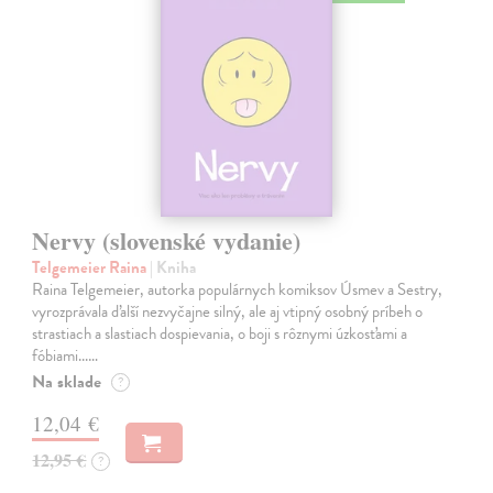
Nervy (slovenské vydanie)
Telgemeier Raina
| Kniha
Raina Telgemeier, autorka populárnych komiksov Úsmev a Sestry,
vyrozprávala ďalší nezvyčajne silný, ale aj vtipný osobný príbeh o
strastiach a slastiach dospievania, o boji s rôznymi úzkosťami a
fóbiami...…
Na sklade
?
12,04 €
12,95 €
?