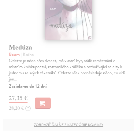
Medúza
Boum
| Kniha
Odette je něco přes dvacet, má vlastní byt, stálé zaměstnání v
místním knihkupectví, roztomilého králíčka a rozhořívající se city k
jednomu ze svých zákazníků. Odette však pronásleduje něco, co vidí
jen…
Zasielame do 12 dní
27,35 €
28,20 €
?
ZOBRAZIŤ ĎALŠIE Z KATEGÓRIE KOMIKSY