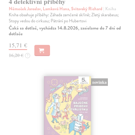
4 detektivní příběhy
Němeček Jaroslav, Lamková Hana, Svitavský Richard
| Kniha
Kniha obsahuje příběhy: Záhada zamčené skříně; Zlatý skarabeus;
Stopy vedou do cirkusu; Pátrání po Hubertovi
Čaká sa dotlač, vychádza 14.8.2026, zasielame do 7 dní od
dotlače
15,71 €
16,20 €
?
novinka