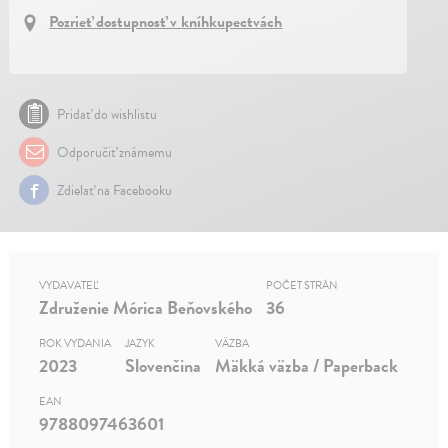
Pozrieť dostupnosť v kníhkupectvách
Pridať do wishlistu
Odporučiť známemu
Zdielať na Facebooku
VYDAVATEĽ
POČET STRÁN
Združenie Mórica Beňovského
36
ROK VYDANIA
JAZYK
VÄZBA
2023
Slovenčina
Mäkká väzba / Paperback
EAN
9788097463601