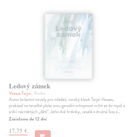
Ledový zámek
Vesaas Tarjei
| Kniha
Autor brilantní novely pro mládež, norský klasik Tarjei Vesaas,
prokázal na nevelké ploše svou geniální schopnost vcítit se do mysli a
srdcí náctiletých „dětí“. Jeho dvě hrdinky, veselá a družná Siss a…
Zasielame do 12 dní
17,75 €