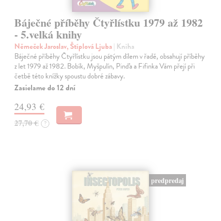
Báječné příběhy Čtyřlístku 1979 až 1982
- 5.velká knihy
Němeček Jaroslav, Štíplová Ljuba
| Kniha
Báječné příběhy Čtyřlístku jsou pátým dílem v řadě, obsahují příběhy
z let 1979 až 1982. Bobík, Myšpulín, Pinďa a Fifinka Vám přejí při
četbě této knížky spoustu dobré zábavy.
Zasielame do 12 dní
24,93 €
27,70 €
?
predpredaj