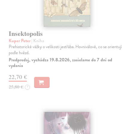
Insektopolis
Kuper Peter
| Kniha
Prehistorické vážky o velikosti jestřába. Hovniválové, co se orientují
podle hvězd.
Predpredaj, vychádza 19.8.2026, zasielame do 7 dní od
vydania
22,70 €
25,80 €
?