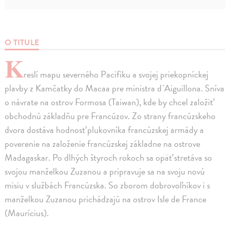
O TITULE
K
reslí mapu severného Pacifiku a svojej priekopníckej
plavby z Kamčatky do Macaa pre ministra d´Aiguillona. Sníva
o návrate na ostrov Formosa (Taiwan), kde by chcel založiť
obchodnú základňu pre Francúzov. Zo strany francúzskeho
dvora dostáva hodnosť plukovníka francúzskej armády a
poverenie na založenie francúzskej základne na ostrove
Madagaskar. Po dlhých štyroch rokoch sa opäť stretáva so
svojou manželkou Zuzanou a pripravuje sa na svoju novú
misiu v službách Francúzska. So zborom dobrovoľníkov i s
manželkou Zuzanou prichádzajú na ostrov Isle de France
(Maurícius).