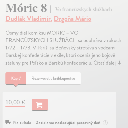
Móric 8
Vo francúzskych službách
Dudlák Vladimír
,
Drgoňa Mário
Ôsmy diel komiksu MÓRIC – VO
FRANCÚZSKYCH SLUŽBÁCH sa odohráva v rokoch
1772 – 1773. V Paríži sa Beňovský stretáva s vodcami
Barskej konfederácie v exile, ktorí ocenia jeho bojové
zásluhy pre Poľsko a Barskú konfederáciu.
Čítať ďalej
↓
Kúpiť
Rezervovať v kníhkupectve
10,00 €
Na sklade – Zasielame nasledujúci pracovný deň
?