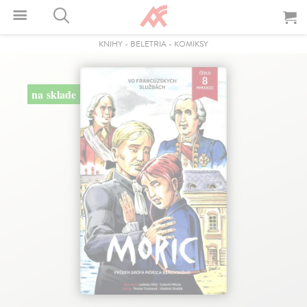
KNIHY
-
BELETRIA
-
KOMIKSY
na sklade