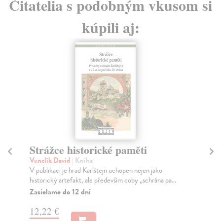
Čitatelia s podobným vkusom si
kúpili aj:
Strážce historické paměti
P
Venclík David
| Kniha
To
V publikaci je hrad Karlštejn uchopen nejen jako
Po 
historický artefakt, ale především coby „schrána pa...
evr
Zasielame do 12 dní
Za
12,22 €
21