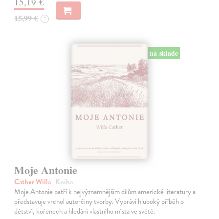
15,19 €
15,99 €
?
na sklade
Moje Antonie
Cather Willa
| Kniha
Moje Antonie patří k nejvýznamnějším dílům americké literatury a
představuje vrchol autorčiny tvorby. Vypráví hluboký příběh o
dětství, kořenech a hledání vlastního místa ve světě.