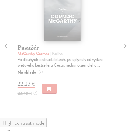
Pasažér
H
McCarthy Cormac
| Kniha
Mc
Po dlouhých šestnácti letech, jež uplynuly od vydání
Rom
světového bestselleru Cesta, nedávno zesnulého ...
McC
na j
Na sklade
?
Na
22,23 €
22
23,40 €
?
23
High-contrast mode