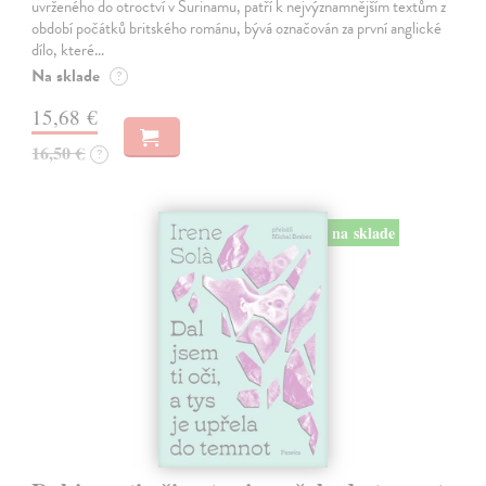
uvrženého do otroctví v Surinamu, patří k nejvýznamnějším textům z
období počátků britského románu, bývá označován za první anglické
dílo, které…
Na sklade
?
15,68 €
16,50 €
?
na sklade