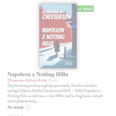
na sklade
Napoleon z Notting Hillu
Chesterton Gilbert Keith
| Kniha
Dej literárnej prvotiny anglický spisovateľa, filozofa a laického
teológa Gilberta Keitha Chestertona (1874 – 1936) Napoleon z
Notting Hillu sa odohráva v roku 1984, keď sa Angličania rozhodli
zriecť parlamentnej…
Na sklade
?