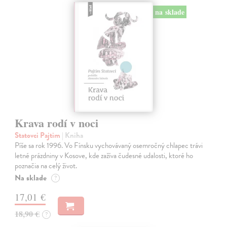
na sklade
Krava rodí v noci
Statovci Pajtim
| Kniha
Píše sa rok 1996. Vo Fínsku vychovávaný osemročný chlapec trávi
letné prázdniny v Kosove, kde zažíva čudesné udalosti, ktoré ho
poznačia na celý život.
Na sklade
?
17,01 €
18,90 €
?