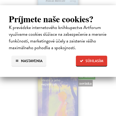
Rieka času
Príjmete naše cookies?
Mercier Pascal
| Kniha
Pascal Mercier bol vždy majstrom filozofického rozprávania. Romány
K prevádzke internetového kníhkupectva Artforum
Nočný vlak do Lisabonu či Váha slov podnietili milióny čitateľov k
využívame cookies slúžiace na zabezpečenie a meranie
zamysleniu sa nad veľkými témami, ako sú identita, sloboda, čas či…
funkčnosti, marketingové účely a zaistenie vášho
Na sklade
?
maximálneho pohodlia a spokojnosti.
12,30 €
12,95 €
?
NASTAVENIA
SÚHLASÍM
na sklade
novinka