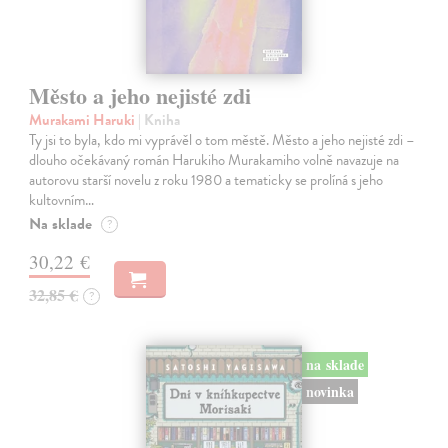
Město a jeho nejisté zdi
Murakami Haruki
| Kniha
Ty jsi to byla, kdo mi vyprávěl o tom městě. Město a jeho nejisté zdi –
dlouho očekávaný román Harukiho Murakamiho volně navazuje na
autorovu starší novelu z roku 1980 a tematicky se prolíná s jeho
kultovním…
Na sklade
?
30,22 €
32,85 €
?
na sklade
novinka