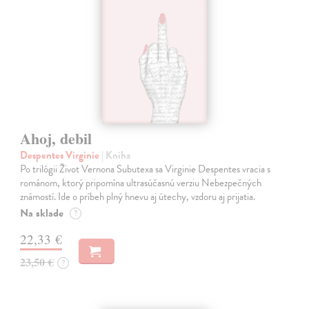
Ahoj, debil
Despentes Virginie
| Kniha
Po trilógii Život Vernona Subutexa sa Virginie Despentes vracia s
románom, ktorý pripomína ultrasúčasnú verziu Nebezpečných
známostí. Ide o príbeh plný hnevu aj útechy, vzdoru aj prijatia.
Na sklade
?
22,33 €
23,50 €
?