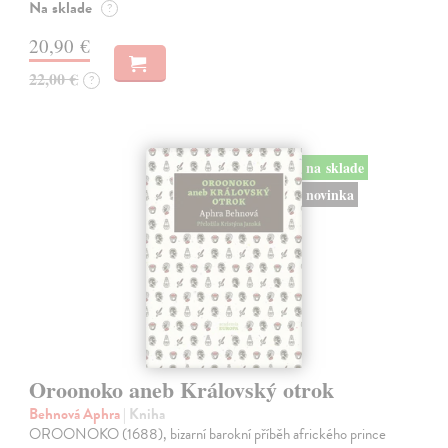
Na sklade
?
20,90 €
22,00 €
?
na sklade
novinka
Oroonoko aneb Královský otrok
Behnová Aphra
| Kniha
OROONOKO (1688), bizarní barokní příběh afrického prince