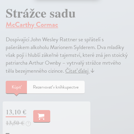
Strážce sadu
McCarthy Cormac
Dospívající John Wesley Rattner se spřátelí s
pašerákem alkoholu Marionem Sylderem. Dva mladíky
však pojí i hlubší zákeřné tajemství, které zná jen stoický
patriarcha Arthur Ownby – vytrvalý strážce mrtvého
těla bezejmenného cizince.
Čítať ďalej
↓
Kúpiť
Rezervovať v kníhkupectve
13,10 €
13,50 €
?