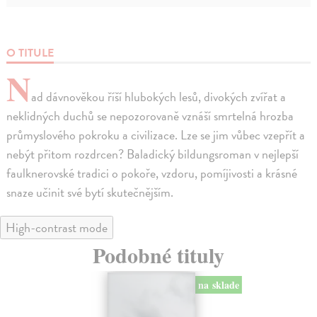
O TITULE
N
ad dávnověkou říší hlubokých lesů, divokých zvířat a
neklidných duchů se nepozorovaně vznáší smrtelná hrozba
průmyslového pokroku a civilizace. Lze se jim vůbec vzepřít a
nebýt přitom rozdrcen? Baladický bildungsroman v nejlepší
faulknerovské tradici o pokoře, vzdoru, pomíjivosti a krásné
snaze učinit své bytí skutečnějším.
High-contrast mode
Podobné tituly
na sklade