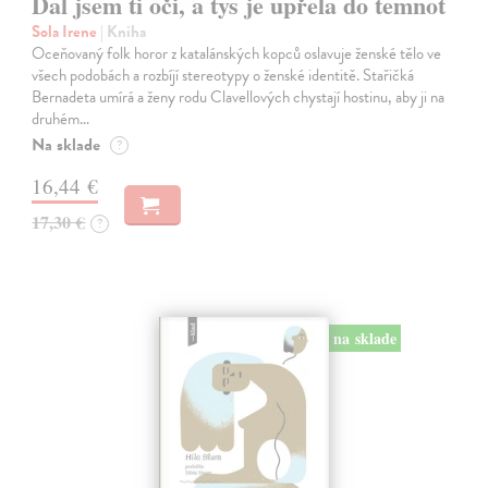
Dal jsem ti oči, a tys je upřela do temnot
Sola Irene
| Kniha
Oceňovaný folk horor z katalánských kopců oslavuje ženské tělo ve
všech podobách a rozbíjí stereotypy o ženské identitě. Stařičká
Bernadeta umírá a ženy rodu Clavellových chystají hostinu, aby ji na
druhém…
Na sklade
?
16,44 €
17,30 €
?
na sklade