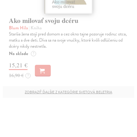
Ako milovať svoju dcéru
Blum Hila
| Kniha
Staršia žena stojí pred domom a cez okno tajne pozoruje rodinu: otca,
matku a dve deti. Díva sa na svoje vnučky, ktoré kvôli odlúčeniu od
dcéry nikdy nestretla.
Na sklade
?
15,21 €
16,90 €
?
ZOBRAZIŤ ĎALŠIE Z KATEGÓRIE SVETOVÁ BELETRIA