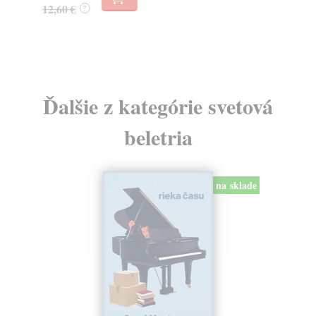
12,60 €
22
?
Ďalšie z kategórie svetová
beletria
na sklade