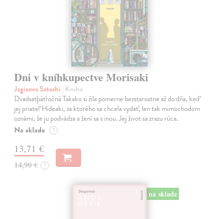
Dni v kníhkupectve Morisaki
Jagisawa Satoshi
| Kniha
Dvadsaťpäťročná Takako si žila pomerne bezstarostne až do dňa, keď
jej priateľ Hideaki, za ktorého sa chcela vydať, len tak mimochodom
oznámi, že ju podvádza a žení sa s inou. Jej život sa zrazu rúca.
Na sklade
?
13,71 €
14,90 €
?
na sklade