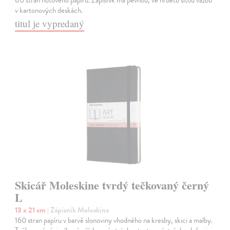
80 stran notového papíru. Zápisník má pevnou, ve hřbetu šitou vazbu
v kartonových deskách.
titul je vypredaný
Skicář Moleskine tvrdý tečkovaný černý
L
13 x 21 cm
| Zápisník Moleskine
160 stran papíru v barvě slonoviny vhodného na kresby, skici a malby.