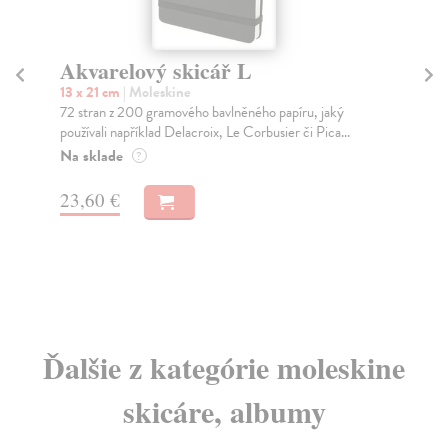
Akvarelový blok Moleskine
černý L
13 x 21 cm
| Moleskine
9
Akvarelový blok v kartonových deskách, zadní strana
Č
zpevněna. Blok obsahuje 20 stran z 300 gramového...
2
Na sklade
?
20,44 €
Ďalšie z kategórie moleskine
skicáre, albumy