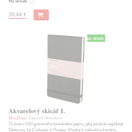
Na sklade
?
20,44 €
na sklade
Akvarelový skicář L
13 x 21 cm
| Zápisník Moleskine
72 stran z 200 gramového bavlněného papíru, jaký používali například
Delacroix, Le Corbusier či Picasso. Vhodný k malování a kreslení,