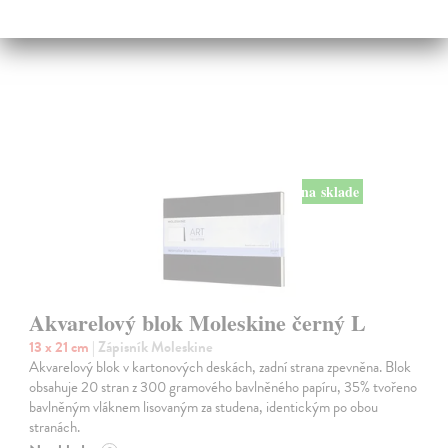
na sklade
Akvarelový blok Moleskine černý L
13 x 21 cm
| Zápisník Moleskine
Akvarelový blok v kartonových deskách, zadní strana zpevněna. Blok
obsahuje 20 stran z 300 gramového bavlněného papíru, 35% tvořeno
bavlněným vláknem lisovaným za studena, identickým po obou
stranách.