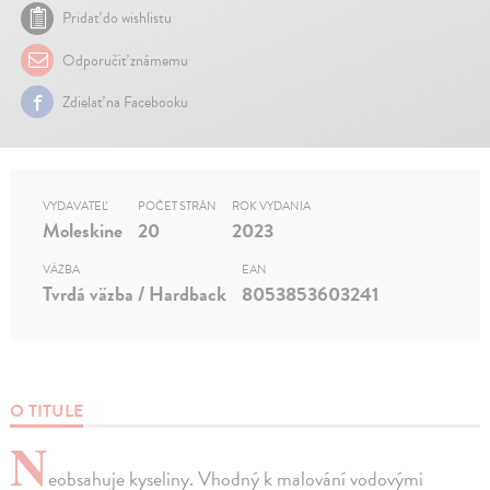
Pridať do wishlistu
Odporučiť známemu
Zdielať na Facebooku
VYDAVATEĽ
POČET STRÁN
ROK VYDANIA
Moleskine
20
2023
VÄZBA
EAN
Tvrdá väzba / Hardback
8053853603241
O TITULE
N
eobsahuje kyseliny. Vhodný k malování vodovými