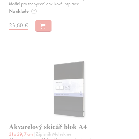
ideální pro zachycení chvilkové inspirace.
Na sklade
?
23,60 €
Akvarelový skicář blok A4
21 x 29, 7 cm
| Zápisník Moleskine