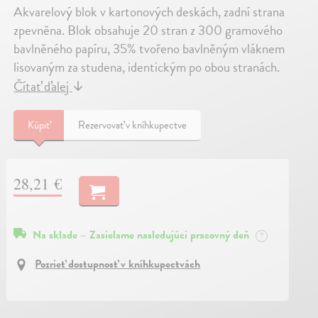
Akvarelový blok v kartonových deskách, zadní strana
zpevněna. Blok obsahuje 20 stran z 300 gramového
bavlněného papíru, 35% tvořeno bavlněným vláknem
lisovaným za studena, identickým po obou stranách.
Čítať ďalej
↓
Kúpiť
Rezervovať v kníhkupectve
28,21 €
Na sklade – Zasielame nasledujúci pracovný deň
?
Pozrieť dostupnosť v kníhkupectvách