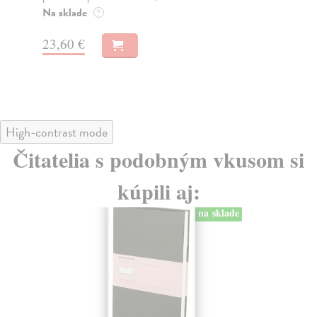
zpe
Na sklade
?
Na
23,60 €
20
High-contrast mode
Čitatelia s podobným vkusom si
kúpili aj:
na sklade