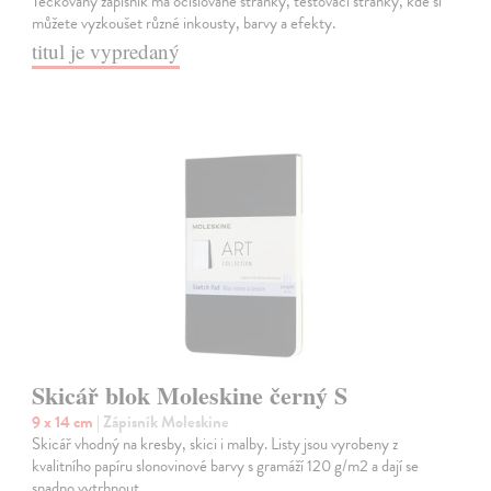
Tečkovaný zápisník má očíslované stránky, testovací stránky, kde si
můžete vyzkoušet různé inkousty, barvy a efekty.
titul je vypredaný
Skicář blok Moleskine černý S
9 x 14 cm
| Zápisník Moleskine
Skicář vhodný na kresby, skici i malby. Listy jsou vyrobeny z
kvalitního papíru slonovinové barvy s gramáží 120 g/m2 a dají se
snadno vytrhnout.