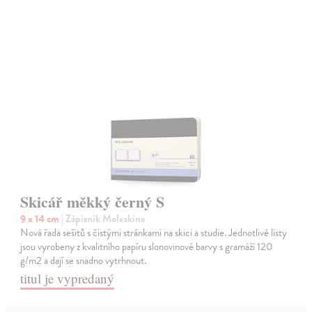
Skicář měkký černý S
9 x 14 cm
| Zápisník Moleskine
Nová řada sešitů s čistými stránkami na skici a studie. Jednotlivé listy
jsou vyrobeny z kvalitního papíru slonovinové barvy s gramáží 120
g/m2 a dají se snadno vytrhnout.
titul je vypredaný