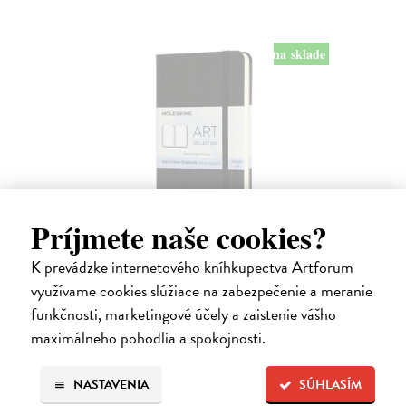
na sklade
Príjmete naše cookies?
Akvarelový skicář zápisník Moleskine S
K prevádzke internetového kníhkupectva Artforum
9 x 14 cm
| Zápisník Moleskine
Černý akvarelový skicář kapesní velikosti. 60 stran z 200 gramového
využívame cookies slúžiace na zabezpečenie a meranie
bavlněného papíru, jaký používali například Delacroix, Le Corbusier či
funkčnosti, marketingové účely a zaistenie vášho
Picasso. Vhodný k malování a kreslení, ideální pro zachycení
maximálneho pohodlia a spokojnosti.
chvilkové…
Na sklade
?
NASTAVENIA
SÚHLASÍM
19,48 €