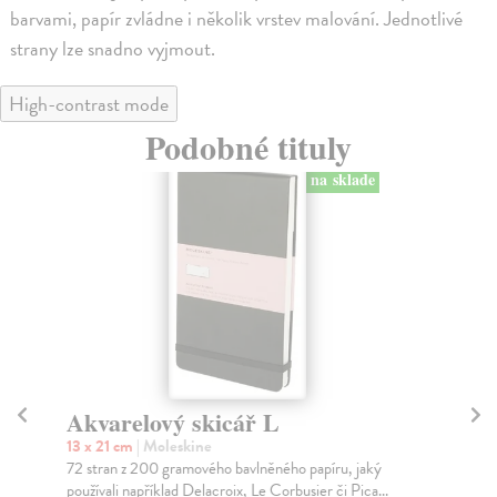
barvami, papír zvládne i několik vrstev malování. Jednotlivé
strany lze snadno vyjmout.
High-contrast mode
Podobné tituly
na sklade
Akvarelový skicář L
A
č
13 x 21 cm
| Moleskine
72 stran z 200 gramového bavlněného papíru, jaký
13 
používali například Delacroix, Le Corbusier či Pica...
Akv