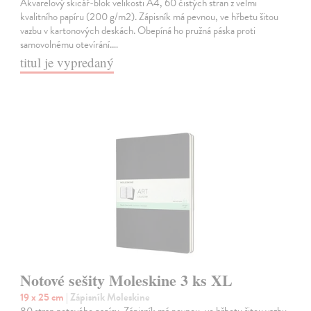
Akvarelový skicář-blok velikosti A4, 60 čistých stran z velmi
kvalitního papíru (200 g/m2). Zápisník má pevnou, ve hřbetu šitou
vazbu v kartonových deskách. Obepíná ho pružná páska proti
samovolnému otevírání.…
titul je vypredaný
Notové sešity Moleskine 3 ks XL
19 x 25 cm
| Zápisník Moleskine