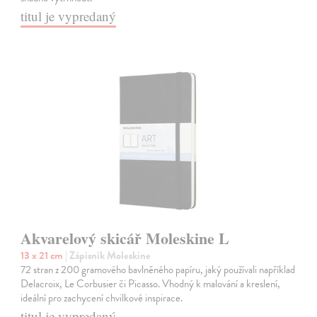
titul je vypredaný
Akvarelový skicář Moleskine L
13 x 21 cm
| Zápisník Moleskine
72 stran z 200 gramového bavlněného papíru, jaký používali například
Delacroix, Le Corbusier či Picasso. Vhodný k malování a kreslení,
ideální pro zachycení chvilkové inspirace.
titul je vypredaný