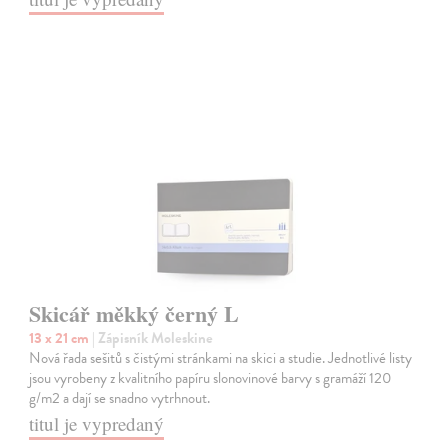
Skicář měkký černý L
13 x 21 cm
| Zápisník Moleskine
Nová řada sešitů s čistými stránkami na skici a studie. Jednotlivé listy
jsou vyrobeny z kvalitního papíru slonovinové barvy s gramáží 120
g/m2 a dají se snadno vytrhnout.
titul je vypredaný