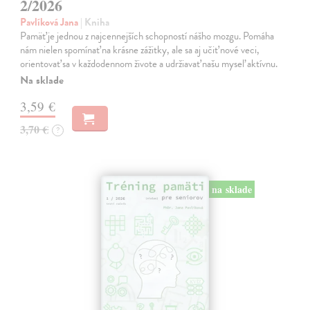
2/2026
Pavlíková Jana
| Kniha
Pamäť je jednou z najcennejších schopností nášho mozgu. Pomáha
nám nielen spomínať na krásne zážitky, ale sa aj učiť nové veci,
orientovať sa v každodennom živote a udržiavať našu myseľ aktívnu.
Na sklade
3,59 €
3,70 €
?
na sklade