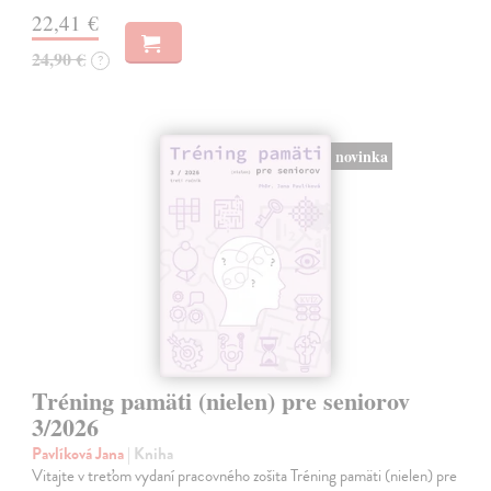
22,41 €
24,90 €
?
novinka
Tréning pamäti (nielen) pre seniorov
3/2026
Pavlíková Jana
| Kniha
Vitajte v treťom vydaní pracovného zošita Tréning pamäti (nielen) pre