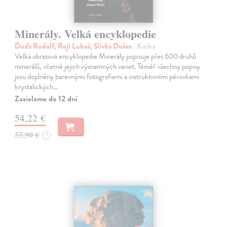
Minerály. Velká encyklopedie
Ďuďa Rudolf, Rejl Luboš, Slivka Dušan
| Kniha
Velká obrazová encyklopedie Minerály popisuje přes 600 druhů
minerálů, včetně jejich významných variet. Téměř všechny popisy
jsou doplněny barevnými fotografiemi a instruktivními pérovkami
krystalických…
Zasielame do 12 dní
54,22 €
55,90 €
?