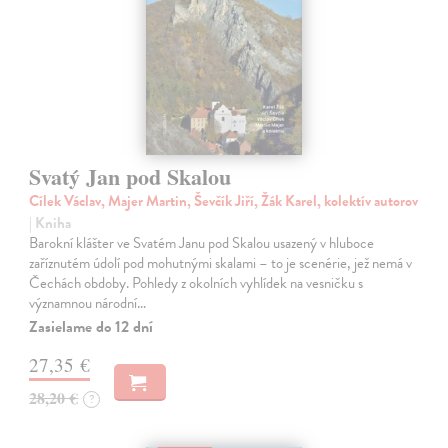
Svatý Jan pod Skalou
Cílek Václav, Majer Martin, Ševčík Jiří, Žák Karel, kolektív autorov
| Kniha
Barokní klášter ve Svatém Janu pod Skalou usazený v hluboce
zaříznutém údolí pod mohutnými skalami – to je scenérie, jež nemá v
Čechách obdoby. Pohledy z okolních vyhlídek na vesničku s
významnou národní…
Zasielame do 12 dní
27,35 €
28,20 €
?