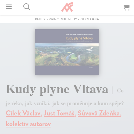
KNIHY
-
PRÍRODNÉ VEDY
-
GEOLÓGIA
Kudy plyne Vltava
Co
je řeka, jak vzniká, jak se proměňuje a kam spěje?
Cílek Václav
,
Just Tomáš
,
Sůvová Zdeňka
,
kolektív autorov