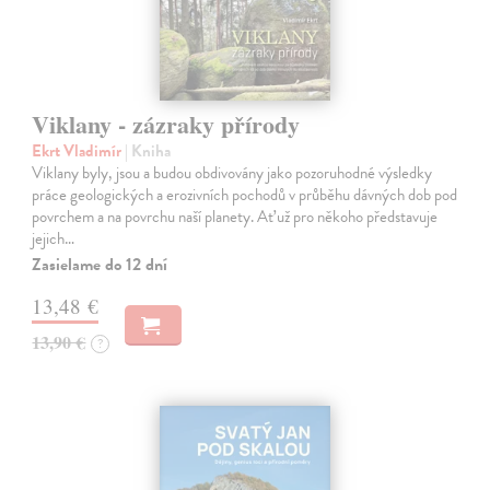
Viklany - zázraky přírody
Ekrt Vladimír
| Kniha
Viklany byly, jsou a budou obdivovány jako pozoruhodné výsledky
práce geologických a erozivních pochodů v průběhu dávných dob pod
povrchem a na povrchu naší planety. Ať už pro někoho představuje
jejich…
Zasielame do 12 dní
13,48 €
13,90 €
?