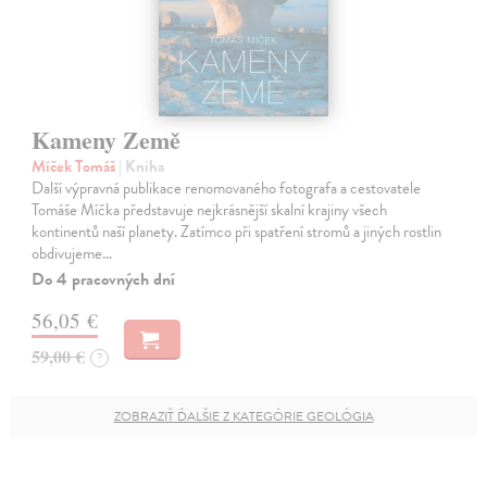
Kameny Země
Míček Tomáš
| Kniha
Další výpravná publikace renomovaného fotografa a cestovatele
Tomáše Míčka představuje nejkrásnější skalní krajiny všech
kontinentů naší planety. Zatímco při spatření stromů a jiných rostlin
obdivujeme…
Do 4 pracovných dní
56,05 €
59,00 €
?
ZOBRAZIŤ ĎALŠIE Z KATEGÓRIE GEOLÓGIA