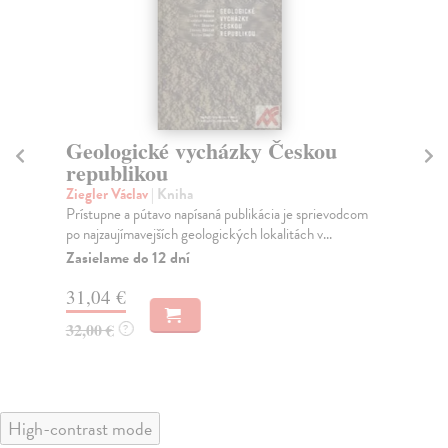
Geologické vycházky Českou
At
republikou
ož
Ziegler Václav
| Kniha
Mü
Prístupne a pútavo napísaná publikácia je sprievodcom
Atl
po najzaujímavejších geologických lokalitách v...
Mül
Zasielame do 12 dní
Na
31,04 €
28
32,00 €
?
High-contrast mode