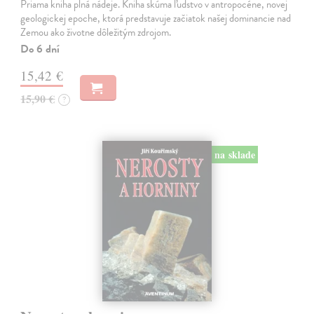
Priama kniha plná nádeje. Kniha skúma ľudstvo v antropocéne, novej
geologickej epoche, ktorá predstavuje začiatok našej dominancie nad
Zemou ako životne dôležitým zdrojom.
Do 6 dní
15,42 €
15,90 €
?
na sklade