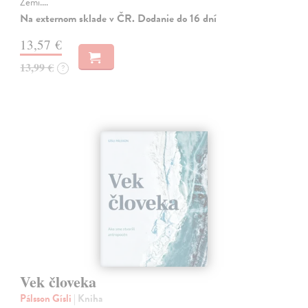
Zemi.…
Na externom sklade v ČR. Dodanie do 16 dní
13,57 €
13,99 €
?
Vek človeka
Pálsson Gísli
| Kniha