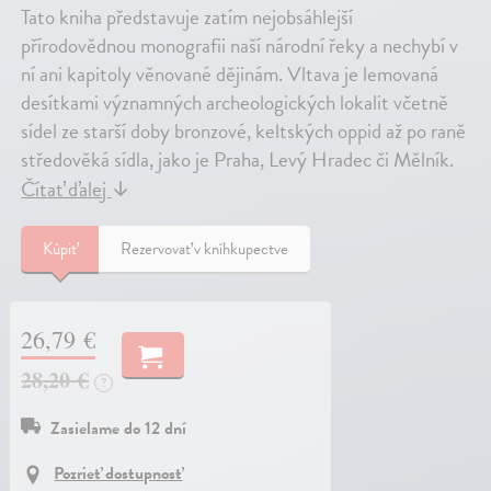
Tato kniha představuje zatím nejobsáhlejší
přírodovědnou monografii naší národní řeky a nechybí v
ní ani kapitoly věnované dějinám. Vltava je lemovaná
desítkami významných archeologických lokalit včetně
sídel ze starší doby bronzové, keltských oppid až po raně
středověká sídla, jako je Praha, Levý Hradec či Mělník.
Čítať ďalej
↓
Kúpiť
Rezervovať v kníhkupectve
26,79 €
28,20 €
?
Zasielame do 12 dní
Pozrieť dostupnosť