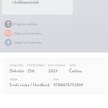
v kníhkupectvách
Pridať do wishlistu
Odporučiť známemu
Zdielať na Facebooku
VYDAVATEĽ
POČET STRÁN
ROK VYDANIA
JAZYK
Dokořán
256
2023
Čeština
VÄZBA
EAN
Tvrdá väzba / Hardback
9788076751309