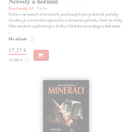
Nerosty a horniny
Kouřimský Jiří
| Kniha
Kniha o nerostech a horninách, používaných pro praktické potřeby
člověka, je určena těm zájemcům o nerostnou přírodu, kteří se chtějí
blíže seznámit s jednotlivými druhy z hlediska mineraloga a sběratele.
…
Na sklade
?
17,27 €
17,80 €
?