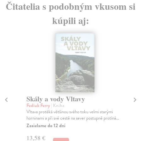
Čitatelia s podobným vkusom si
kúpili aj:
Skály a vody Vltavy
G
r
Fediuk Ferry
| Kniha
Vltava protéká většinou svého toku velmi starými
Zie
horninami a při své cestě na sever postupně protíná...
Prí
po 
Zasielame do 12 dní
Za
13,58 €