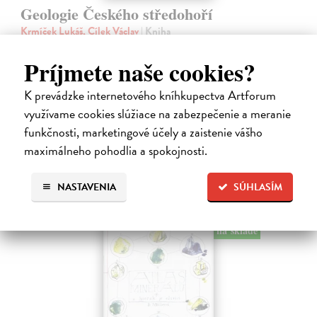
Geologie Českého středohoří
Krmíček Lukáš, Cílek Václav
| Kniha
Tato kniha představuje vůbec první velkou syntézu geologického a
geomorfologického vývoje Českého středohoří a vybraných
Príjmete naše cookies?
izolovaných sopečných výskytů v jeho okolí. Hlavní důraz monografie
je kladen na…
K prevádzke internetového kníhkupectva Artforum
Predpredaj, vychádza 12.8.2026, zasielame do 7 dní od
využívame cookies slúžiace na zabezpečenie a meranie
vydania
funkčnosti, marketingové účely a zaistenie vášho
35,92 €
maximálneho pohodlia a spokojnosti.
44,90 €
?
NASTAVENIA
SÚHLASÍM
na sklade