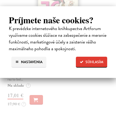
Príjmete naše cookies?
K prevádzke internetového kníhkupectva Artforum
využívame cookies slúžiace na zabezpečenie a meranie
funkčnosti, marketingové účely a zaistenie vášho
maximálneho pohodlia a spokojnosti.
10 omylov, ktoré zmenili dejiny
Coulter Paul
| Kniha
NASTAVENIA
SÚHLASÍM
Všetci robíme chyby, no len málokto svojím prešľapom zmení chod
dejín. Kniha 10 omylov, ktoré zmenili dejiny prináša vtipný a
osviežujúci výber neúmyselných pochybení, ktorým sa to podarilo –
raz to bol…
Na sklade
?
17,01 €
17,90 €
?