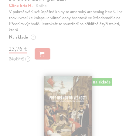
Cline Eric H.
| Kniha
V pokračování své úspěšné knihy se americký archeolog Eric Cline
znovu vrací ke kolapsu civilizací doby bronzové ve Středomoří a na
Předním východě. Tentokrát se soustředí na přibližně čtyři staletí,
která…
Na sklade
?
23,76 €
24,49 €
?
na sklade