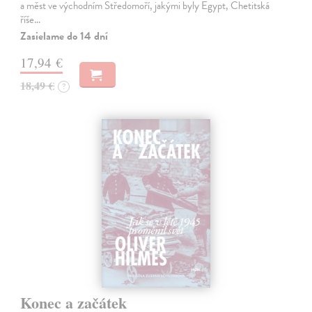
a měst ve východním Středomoří, jakými byly Egypt, Chetitská
říše…
Zasielame do 14 dní
17,94 €
18,49 €
?
Konec a začátek