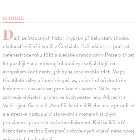
O TITULE
D
alší ze Stručných historií vypráví příběh, který shodou
okolností začíná i končí v Čechách. Dvě události – pražská
defenestrace roku 1618 a švédské drancování v Praze o třicet
let později – ale nerámují období vytrvalých bojů na
evropském kontinentu, jak by se snad mohlo zdát. Mapa
třicetileté války připomíná spíš les, v němž oheň doutná v
kořenech a čas od času pronikne na povrch. Válka sice
zahrnuje vítězství i prohry velkých postav jako Albrecht z
Valdštejna, Gustav II. Adolf či kardinál Richelieu, v pozadí se
ale střetává nastupující stavovství s monarchistickým
principem i protestanství s katolicismem. Knížka líčí také
každodenní realitu Evropanů i obyčejných vojáků nebo vývoj
vojenských technologií.