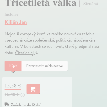
Třicetiletá válka
Stručná
historie
Kilián Jan
Nejdelší evropský konflikt raného novověku zažehla
všeobecná krize společenská, politická, náboženská a
kulturní. V bolestech se rodil svět, který předjímal naši
dobu.
Čítať ďalej
↓
Kúpiť
Rezervovať v kníhkupectve
15,58 €
16,40 €
?
Zasielame do 12 dní