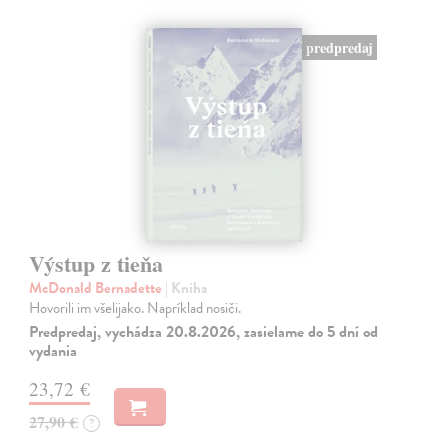
predpredaj
Výstup z tieňa
McDonald Bernadette
| Kniha
Hovorili im všelijako. Napríklad nosiči.
Predpredaj, vychádza 20.8.2026, zasielame do 5 dní od
vydania
23,72 €
27,90 €
?