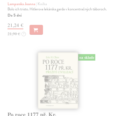
Lamparska Joanna
| Kniha
Bolo ich tristo. Hitlerova lekárska garda v koncentračných táboroch.
Do 5 dní
21,24 €
21,90 €
?
na sklade
Po roce 1177 př. Kr.