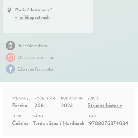
Pozrieť dostupnosť
v kníhkupectvách
Pridať do wishlistu
Odporučiť známemu
Zdielať na Facebooku
VYDAVATEĽ
POČET STRÁN
ROK VYDANIA
EDÍCIA
Paseka
208
2023
Stručná historie
JAZYK
VÄZBA
EAN
Čeština
Tvrdá väzba / Hardback
9788076374034