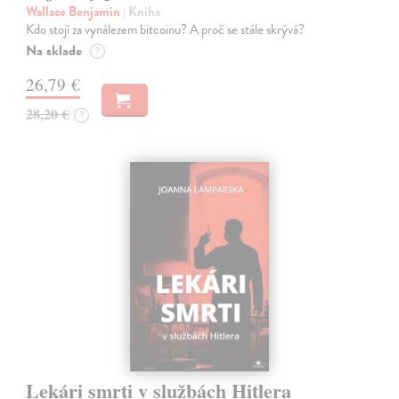
Wallace Benjamin
| Kniha
Kdo stojí za vynálezem bitcoinu? A proč se stále skrývá?
Na sklade
?
26,79 €
28,20 €
?
Lekári smrti v službách Hitlera