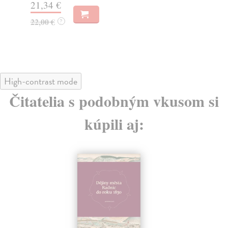
22,33 €
23
23,50 €
?
24
High-contrast mode
Čitatelia s podobným vkusom si
kúpili aj: