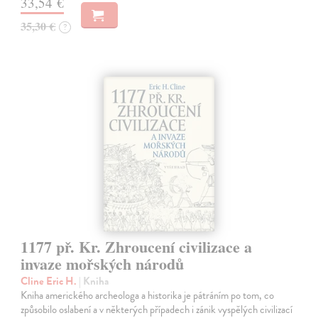
33,54 €
35,30 €
?
1177 př. Kr. Zhroucení civilizace a
invaze mořských národů
Cline Eric H.
| Kniha
Kniha amerického archeologa a historika je pátráním po tom, co
způsobilo oslabení a v některých případech i zánik vyspělých civilizací