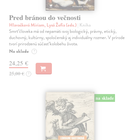
Pred bránou do večnosti
Hlavačková Miriam, Lysá Žofia (eds.)
| Kniha
Smrť človeka má od nepamäti svoj biologický, právny, etický,
duchovný, kultúrny, spoločenský aj individuálny rozmer. V prírode
tvorí prirodzenú súčasť kolobehu života.
Na sklade
?
24,25 €
25,00 €
?
na sklade