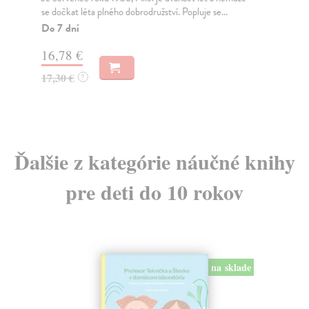
se dočkat léta plného dobrodružství. Popluje se...
Mát
Vaš
Do 7 dní
Do
16,78 €
18
17,30 €
?
18
Ďalšie z kategórie náučné knihy
pre deti do 10 rokov
na sklade