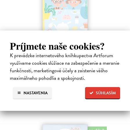
Profesor Tekvička a Števko v domácom
Príjmete naše cookies?
laboratóriu
Šušaníková Ivana
| Kniha
K prevádzke internetového kníhkupectva Artforum
Vedeli ste, že si doma môžete vyrobiť soľné šperky, vlastné jogurty,
využívame cookies slúžiace na zabezpečenie a meranie
recyklovaný papier aj dúhu? Vyskúšajte so svojimi deťmi tridsať
funkčnosti, marketingové účely a zaistenie vášho
jednoduchých pokusov s bežnými predmetmi a materiálmi.
maximálneho pohodlia a spokojnosti.
Na sklade
?
14,20 €
NASTAVENIA
SÚHLASÍM
14,95 €
?