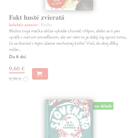
Fakt husté zvieratá
kolektív autorov
| Kniha
Možno tvoja mačka občas vykašle chumáč chlpov, alebo sa ti pes
vyváľa v niečom smradľavom, ale ver nám to je slabý čaj oproti tomu,
čo sa dozvieš v tejto úžasne nechutnej knihe! Vieš, do akej dlžky
môže…
Do 6 dní
9,60 €
9,90 €
?
na sklade