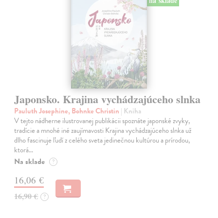
na sklade
Japonsko. Krajina vychádzajúceho slnka
Pauluth Josephine, Bohnke Christin
| Kniha
V tejto nádherne ilustrovanej publikácii spoznáte japonské zvyky,
tradície a mnohé iné zaujímavosti Krajina vychádzajúceho slnka už
dlho fascinuje ľudí z celého sveta jedinečnou kultúrou a prírodou,
ktorá…
Na sklade
?
16,06 €
16,90 €
?