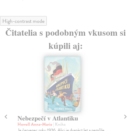
High-contrast mode
Čitatelia s podobným vkusom si
kúpili aj:
Nebezpečí v Atlantiku
Bý
pe
Howell Anna-Marie
| Kniha
Je červenec roku 1936, Alici je dvanáct let a nemůže
Ma