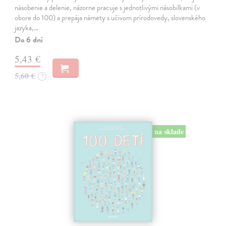
násobenie a delenie, názorne pracuje s jednotlivými násobilkami (v
obore do 100) a prepája námety s učivom prírodovedy, slovenského
jazyka,…
Do 6 dní
5,43 €
5,60 €
?
na sklade