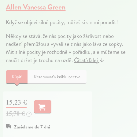
Allen Vanessa Green
Když se objeví silné pocity, můžeš si s nimi poradit!
Někdy se stává, že nás pocity jako žárlivost nebo
nadšení přemůžou a vyvalí se z nás jako láva ze sopky.
Mít silné pocity je rozhodně v pořádku, ale můžeme se
naučit držet je trochu na uzdě.
Čítať ďalej
↓
Kúpiť
Rezervovať v kníhkupectve
15,23 €
15,70 €
?
Zasielame do 7 dní