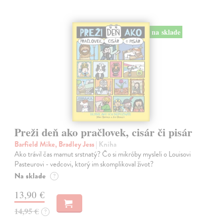
na sklade
Preži deň ako pračlovek, cisár či pisár
Barfield Mike, Bradley Jess
| Kniha
Ako trávil čas mamut srstnatý? Čo si mikróby mysleli o Louisovi
Pasteurovi - vedcovi, ktorý im skomplikoval život?
Na sklade
?
13,90 €
14,95 €
?