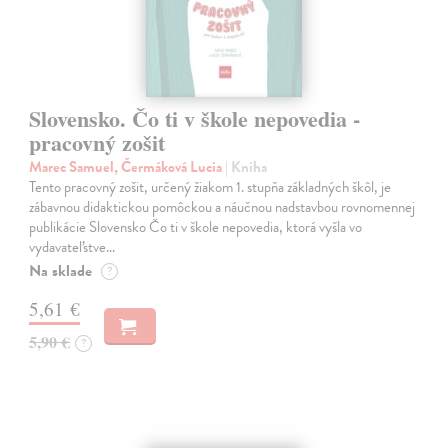
Slovensko. Čo ti v škole nepovedia -
pracovný zošit
Marec Samuel, Čermáková Lucia
| Kniha
Tento pracovný zošit, určený žiakom 1. stupňa základných škôl, je
zábavnou didaktickou pomôckou a náučnou nadstavbou rovnomennej
publikácie Slovensko Čo ti v škole nepovedia, ktorá vyšla vo
vydavateľstve…
Na sklade
?
5,61 €
5,90 €
?