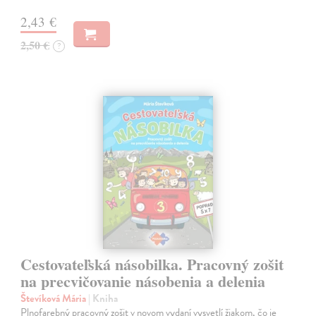
2,43 €
2,50 €
?
Cestovateľská násobilka. Pracovný zošit
na precvičovanie násobenia a delenia
Števíková Mária
| Kniha
Plnofarebný pracovný zošit v novom vydaní vysvetlí žiakom, čo je