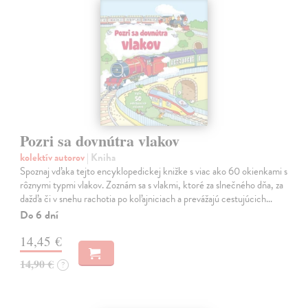
Pozri sa dovnútra vlakov
kolektív autorov
| Kniha
Spoznaj vďaka tejto encyklopedickej knižke s viac ako 60 okienkami s
rôznymi typmi vlakov. Zoznám sa s vlakmi, ktoré za slnečného dňa, za
dažďa či v snehu rachotia po koľajniciach a prevážajú cestujúcich…
Do 6 dní
14,45 €
14,90 €
?