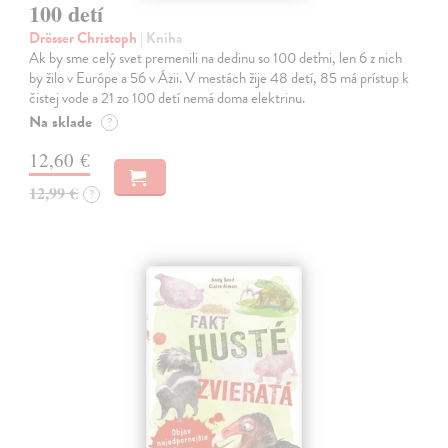
100 detí
Drösser Christoph
| Kniha
Ak by sme celý svet premenili na dedinu so 100 deťmi, len 6 z nich
by žilo v Európe a 56 v Ázii. V mestách žije 48 detí, 85 má prístup k
čistej vode a 21 zo 100 detí nemá doma elektrinu.
Na sklade
?
12,60 €
12,99 €
?