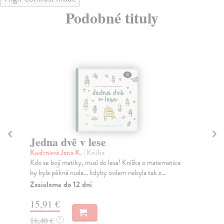
Podobné tituly
Jedna dvě v lese
A
Kudrnová Jana K.
| Kniha
Mü
Kdo se bojí matiky, musí do lesa! Knížka o matematice
Ori
by byla pěkná nuda... kdyby ovšem nebyla tak z...
put
Zasielame do 12 dní
Za
15,91 €
22
16,40 €
23
?