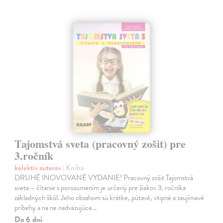
Tajomstvá sveta (pracovný zošit) pre
3.ročník
kolektív autorov
| Kniha
DRUHÉ INOVOVANÉ VYDANIE! Pracovný zošit Tajomstvá
sveta – čítanie s porozumením je určený pre žiakov 3. ročníka
základných škôl. Jeho obsahom sú krátke, pútavé, vtipné a zaujímavé
príbehy a na ne nadväzujúce…
Do 6 dní