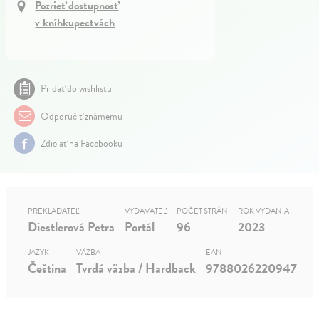
Pozrieť dostupnosť
v kníhkupectvách
Pridať do wishlistu
Odporučiť známemu
Zdielať na Facebooku
PREKLADATEĽ
VYDAVATEĽ
POČET STRÁN
ROK VYDANIA
Diestlerová Petra
Portál
96
2023
JAZYK
VÄZBA
EAN
Čeština
Tvrdá väzba / Hardback
9788026220947