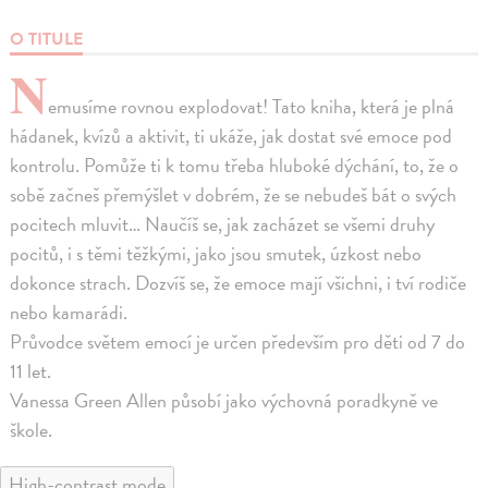
O TITULE
N
emusíme rovnou explodovat! Tato kniha, která je plná
hádanek, kvízů a aktivit, ti ukáže, jak dostat své emoce pod
kontrolu. Pomůže ti k tomu třeba hluboké dýchání, to, že o
sobě začneš přemýšlet v dobrém, že se nebudeš bát o svých
pocitech mluvit… Naučíš se, jak zacházet se všemi druhy
pocitů, i s těmi těžkými, jako jsou smutek, úzkost nebo
dokonce strach. Dozvíš se, že emoce mají všichni, i tví rodiče
nebo kamarádi.
Průvodce světem emocí je určen především pro děti od 7 do
11 let.
Vanessa Green Allen působí jako výchovná poradkyně ve
škole.
High-contrast mode