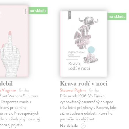
na sklade
na sklade
debil
Krava rodí v noci
 Virginie
| Kniha
Statovci Pajtim
| Kniha
i Život Vernona Subutexa
Píše sa rok 1996. Vo Fínsku
e Despentes vracia s
vychovávaný osemročný chlapec
ktorý pripomína
trávi letné prázdniny v Kosove, kde
snú verziu Nebezpečných
zažíva čudesné udalosti, ktoré ho
Ide o príbeh plný hnevu aj
poznačia na celý život.
oru aj prijatia.
Na sklade
?