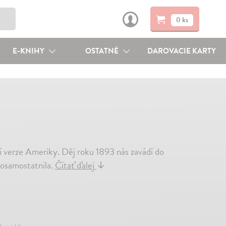
0 ks
E-KNIHY
OSTATNÉ
DAROVACIE KARTY
í verze Ameriky. Děj roku 1893 nás zavádí do
 osamostatnila.
Čítať ďalej
↓