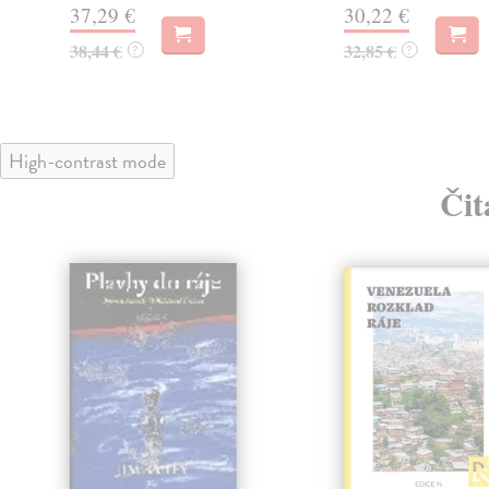
37,29 €
30,22 €
38,44 €
32,85 €
?
?
High-contrast mode
Čit