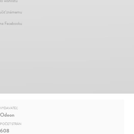
do wishlistu
čiť známemu
 na Facebooku
VYDAVATEĽ
Odeon
POČET STRÁN
608