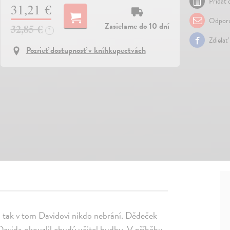
Pridať 
31,21 €
Odporu
Zasielame do 10 dní
32,85 €
?
Zdielať
Pozrieť dostupnosť v kníhkupectvách
a tak v tom Davidovi nikdo nebrání. Dědeček
Davida okouzlil chudý učitel hudby. V příběhu