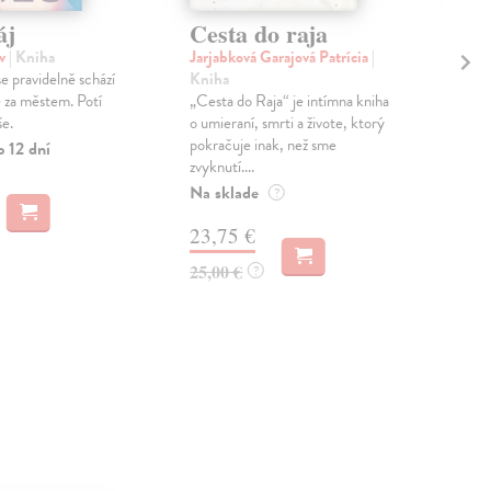
áj
Cesta do raja
Te
lá
av
| Kniha
Jarjabková Garajová Patrícia
|
e pravidelně schází
Kniha
Fal
ě za městem. Potí
„Cesta do Raja“ je intímna kniha
Sus
še.
o umieraní, smrti a živote, ktorý
pod
pokračuje inak, než sme
text
o 12 dní
zvyknutí....
druh
Na sklade
Na 
?
23,75 €
9,
25,00 €
?
9,8