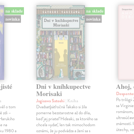
na sklade
na sklade
novinka
novinka
jisté
Dni v kníhkupectve
Ahoj, 
Morisaki
Despentes
Po trilógi
a
Jagisawa Satoshi
| Kniha
sa Virgini
ávěl o tom
Dvadsaťpäťročná Takako si žila
románom, 
é zdi –
pomerne bezstarostne až do dňa,
ultrasúča
Harukiho
keď jej priateľ Hideaki, za ktorého sa
známostí. 
e na
chcela vydať, len tak mimochodom
útechy, vzd
oku 1980 a
oznámi, že ju podvádza a žení sa s