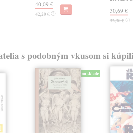
40,09 €
30,69 €
42,20 €
?
32,30 €
?
atelia s podobným vkusom si kúpili
na sklade