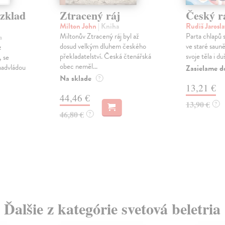
zklad
Ztracený ráj
Český r
Milton John
| Kniha
Rudiš Jarosl
Miltonův Ztracený ráj byl až
Parta chlapů s
a
dosud velkým dluhem českého
ve staré saun
z
překladatelství. Česká čtenářská
svoje těla i du
, se
obec neměl...
nadvládou
Zasielame d
Na sklade
?
13,21 €
44,46 €
13,90 €
?
46,80 €
?
Ďalšie z kategórie svetová beletria