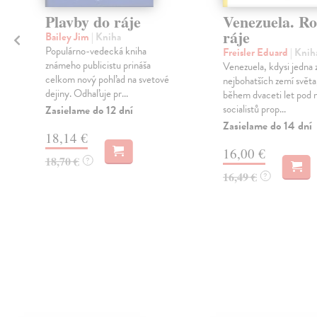
Plavby do ráje
Venezuela. Ro
ráje
Bailey Jim
| Kniha
Populárno-vedecká kniha
Freisler Eduard
| Knih
známeho publicistu prináša
Venezuela, kdysi jedna 
celkom nový pohľad na svetové
nejbohatších zemí světa
dejiny. Odhaľuje pr...
během dvaceti let pod 
socialistů prop...
Zasielame do 12 dní
Zasielame do 14 dní
18,14 €
16,00 €
18,70 €
?
16,49 €
?