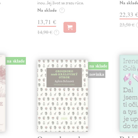
Na sklad
o
inou. Jej život sa zrazu rúca.
Na sklade
?
22,33 
13,71 €
23,50 €
14,90 €
?
na sklade
na sklade
novinka