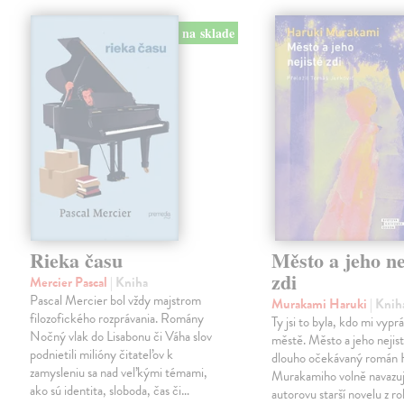
na sklade
Rieka času
Město a jeho ne
zdi
Mercier Pascal
| Kniha
Pascal Mercier bol vždy majstrom
Murakami Haruki
| Knih
filozofického rozprávania. Romány
Ty jsi to byla, kdo mi vypr
Nočný vlak do Lisabonu či Váha slov
městě. Město a jeho nejist
podnietili milióny čitateľov k
dlouho očekávaný román 
zamysleniu sa nad veľkými témami,
Murakamiho volně navazuj
ako sú identita, sloboda, čas či…
autorovu starší novelu z r