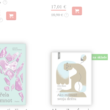
e
?
17,01 €
€
18,90 €
?
?
na sklade