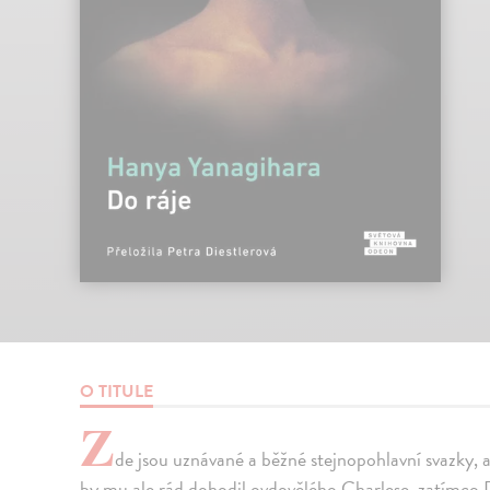
O TITULE
Z
de jsou uznávané a běžné stejnopohlavní svazky, 
by mu ale rád dohodil ovdovělého Charlese, zatímco 