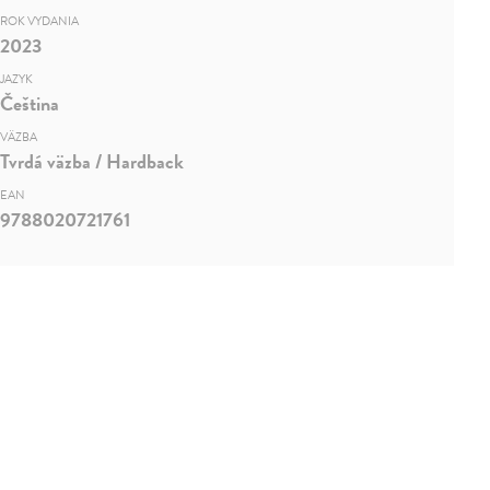
ROK VYDANIA
2023
JAZYK
Čeština
VÄZBA
Tvrdá väzba / Hardback
EAN
9788020721761