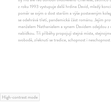
z roku 1993 vystupuje další hrdina David, mladý konci
poměr se svým o dost starším a výše postaveným kole
se odehrává třetí, pandemická část románu. Jejím pro
manželem Nathanielem a synem Davidem odejdou z r
nabídkou. Tři příběhy propojují stejná místa, stejno
svobodě, zřeknutí se tradice, schopnost i neschopnost 
High-contrast mode