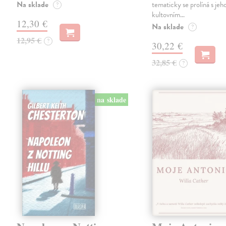
Na sklade
tematicky se prolíná s jeh
?
kultovním…
12,30 €
Na sklade
?
12,95 €
?
30,22 €
32,85 €
?
na sklade