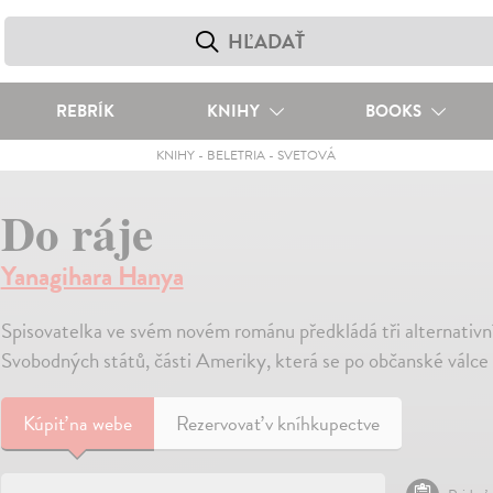
REBRÍK
KNIHY
BOOKS
KNIHY
-
BELETRIA
-
SVETOVÁ
Do ráje
Yanagihara Hanya
Spisovatelka ve svém novém románu předkládá tři alternativn
Svobodných států, části Ameriky, která se po občanské válce
Kúpiť
na webe
Rezervovať v kníhkupectve