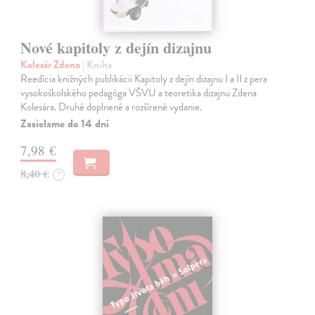
Nové kapitoly z dejín dizajnu
Kolesár Zdeno
| Kniha
Reedícia knižných publikácii Kapitoly z dejín dizajnu I a II z pera
vysokoškolského pedagóga VŠVU a teoretika dizajnu Zdena
Kolesára. Druhé doplnené a rozšírené vydanie.
Zasielame do 14 dní
7,98 €
8,40 €
?