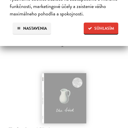
funkčnosti, marketingové účely a zaistenie vášho
maximálneho pohodlia a spokojnosti.
Ďalšie z kategórie design, móda,
NASTAVENIA
SÚHLASÍM
antiq a iné