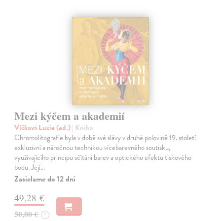
Mezi kýčem a akademií
Vlčková Lucie (ed.)
| Kniha
Chromolitografie byla v době své slávy v druhé polovině 19. století
exkluzivní a náročnou technikou vícebarevného soutisku,
využívajícího principu sčítání barev a optického efektu tiskového
bodu. Její…
Zasielame do 12 dní
49,28 €
50,80 €
?