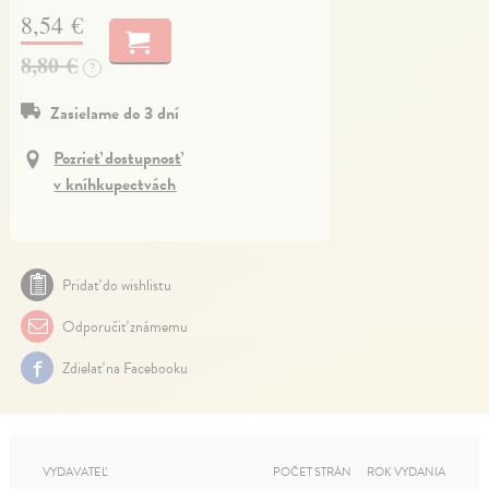
8,54 €
8,80 €
?
Zasielame do 3 dní
Pozrieť dostupnosť
v kníhkupectvách
Pridať do wishlistu
Odporučiť známemu
Zdielať na Facebooku
VYDAVATEĽ
POČET STRÁN
ROK VYDANIA