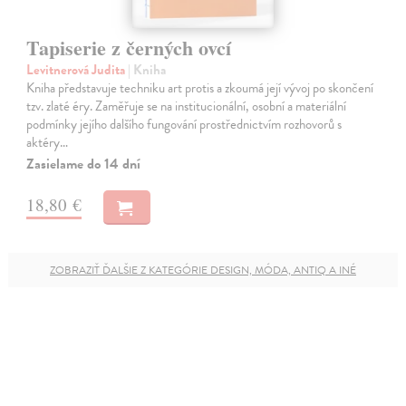
Tapiserie z černých ovcí
Levitnerová Judita
| Kniha
Kniha představuje techniku art protis a zkoumá její vývoj po skončení
tzv. zlaté éry. Zaměřuje se na institucionální, osobní a materiální
podmínky jejího dalšího fungování prostřednictvím rozhovorů s
aktéry…
Zasielame do 14 dní
18,80 €
ZOBRAZIŤ ĎALŠIE Z KATEGÓRIE DESIGN, MÓDA, ANTIQ A INÉ