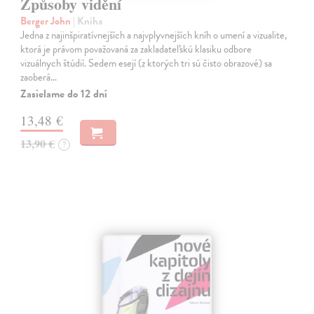
Způsoby vidění
Berger John
| Kniha
Jedna z najinšpiratívnejších a najvplyvnejších kníh o umení a vizualite,
ktorá je právom považovaná za zakladateľskú klasiku odbore
vizuálnych štúdií. Sedem esejí (z ktorých tri sú čisto obrazové) sa
zaoberá…
Zasielame do 12 dní
13,48 €
13,90 €
?