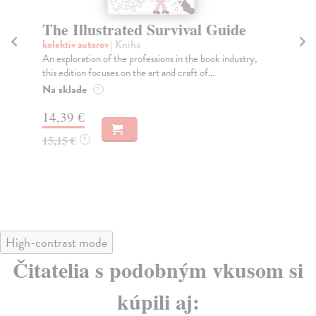
The Illustrated Survival Guide
Th
kolektív autorov
| Kniha
kol
An exploration of the professions in the book industry,
Nej
this edition focuses on the art and craft of...
výp
Na sklade
Za
?
14,39 €
11
15,15 €
11
?
High-contrast mode
Čitatelia s podobným vkusom si
kúpili aj: