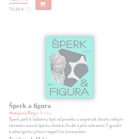
75,20 €
?
Šperk a figura
Matějovič Petja
| Kniha
Šperk patří k lidskému bytí od pravěku a stejně tak dlouho velkým
tématem autorů šperku zůstává člověk a jeho zobrazení. Figurální
kvalita šperku přitom nepatří ke konstantám.