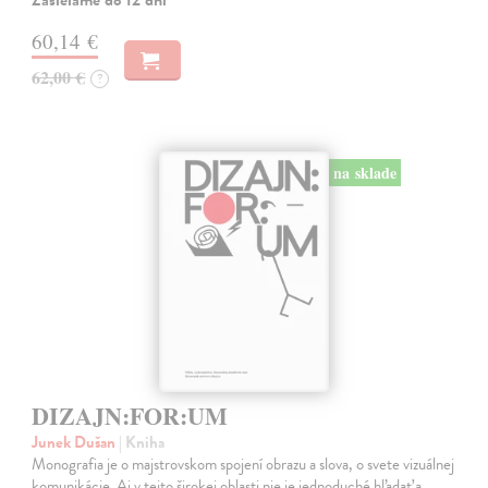
Zasielame do 12 dní
60,14 €
62,00 €
?
na sklade
DIZAJN:FOR:UM
Junek Dušan
| Kniha
Monografia je o majstrovskom spojení obrazu a slova, o svete vizuálnej
komunikácie. Aj v tejto širokej oblasti nie je jednoduché hľadať a