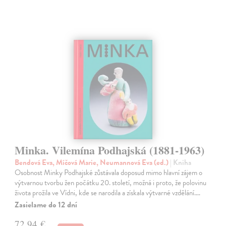
Minka. Vilemína Podhajská (1881-1963)
Bendová Eva, Míčová Marie, Neumannová Eva (ed.)
| Kniha
Osobnost Minky Podhajské zůstávala doposud mimo hlavní zájem o
výtvarnou tvorbu žen počátku 20. století, možná i proto, že polovinu
života prožila ve Vídni, kde se narodila a získala výtvarné vzdělání.…
Zasielame do 12 dní
72,94 €