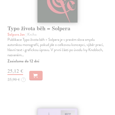
Typo života běh = Solpera
Solpera Jan
| Kniha
Publikace Typo života běh = Solpera je v pravém slova smyslu
autorskou monografií, pokud jde o celkovou koncepci, výběr prací,
hlavní text i grafickou úpravu. V první části po úvodu Ivy Knobloch,
nazvaném…
Zasielame do 12 dní
25,12 €
25,90 €
?