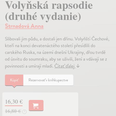
Volyňská rapsodie
(druhé vydanie)
Strnadová Anna
Slibovali jim půdu, a dostali jen dřinu. Volyňští Čechové,
kteří na konci devatenáctého století přesídlili do
carského Ruska, na území dnešní Ukrajiny, dřou tvrdě
od úsvitu do soumraku, aby se uživili, žení a vdávají se z
povinnosti a umírají mladí.
Čítať ďalej
↓
Kúpiť
Rezervovať v kníhkupectve
16,30 €
16,80 €
?