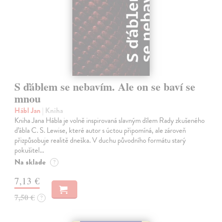
S ďáblem se nebavím. Ale on se baví se
mnou
Hábl Jan
| Kniha
Kniha Jana Hábla je volně inspirovaná slavným dílem Rady zkušeného
ďábla C. S. Lewise, které autor s úctou připomíná, ale zároveň
přizpůsobuje realitě dneška. V duchu původního formátu starý
pokušitel…
Na sklade
?
7,13 €
7,50 €
?