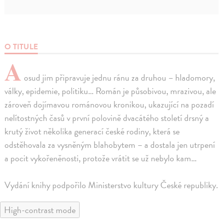
O TITULE
A
osud jim připravuje jednu ránu za druhou – hladomory,
války, epidemie, politiku… Román je působivou, mrazivou, ale
zároveň dojímavou románovou kronikou, ukazující na pozadí
nelítostných časů v první polovině dvacátého století drsný a
krutý život několika generací české rodiny, která se
odstěhovala za vysněným blahobytem – a dostala jen utrpení
a pocit vykořeněnosti, protože vrátit se už nebylo kam…
Vydání knihy podpořilo Ministerstvo kultury České republiky.
High-contrast mode