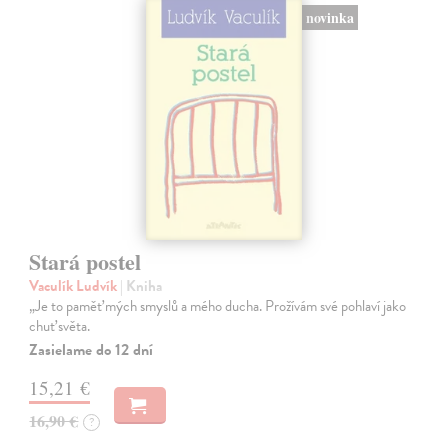
novinka
Stará postel
Vaculík Ludvík
| Kniha
„Je to paměť mých smyslů a mého ducha. Prožívám své pohlaví jako
chuť světa.
Zasielame do 12 dní
15,21 €
16,90 €
?