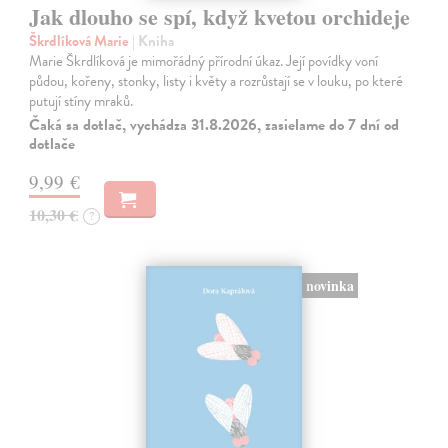
Jak dlouho se spí, když kvetou orchideje
Škrdlíková Marie
| Kniha
Marie Škrdlíková je mimořádný přírodní úkaz. Její povídky voní
půdou, kořeny, stonky, listy i květy a rozrůstají se v louku, po které
putují stíny mraků.
Čaká sa dotlač, vychádza 31.8.2026, zasielame do 7 dní od
dotlače
9,99 €
10,30 €
?
novinka