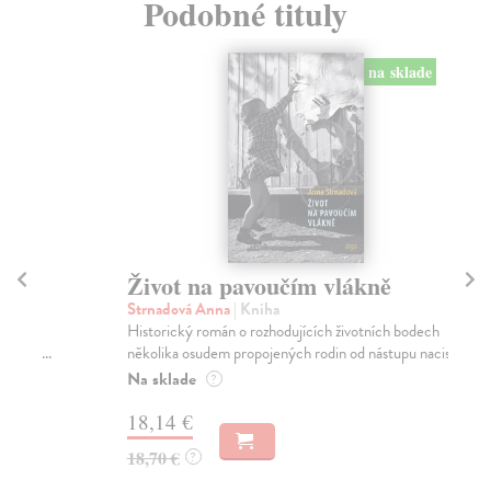
Podobné tituly
na sklade
Život na pavoučím vlákně
P
Strnadová Anna
| Kniha
St
Historický román o rozhodujících životních bodech
Ště
několika osudem propojených rodin od nástupu nacis...
zná
Na sklade
Na
?
18,14 €
20
18,70 €
21
?