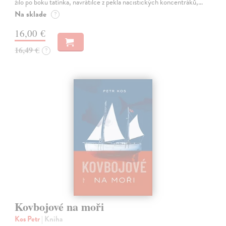
žilo po boku tatínka, navrátilce z pekla nacistických koncentráků,…
Na sklade
?
16,00 €
16,49 €
?
Kovbojové na moři
Kos Petr
| Kniha