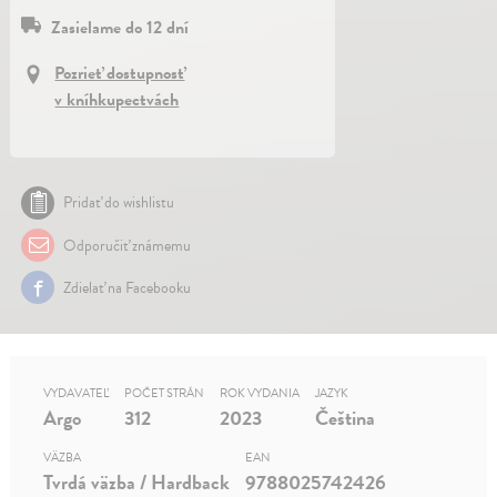
Zasielame do 12 dní
Pozrieť dostupnosť
v kníhkupectvách
Pridať do wishlistu
Odporučiť známemu
Zdielať na Facebooku
VYDAVATEĽ
POČET STRÁN
ROK VYDANIA
JAZYK
Argo
312
2023
Čeština
VÄZBA
EAN
Tvrdá väzba / Hardback
9788025742426