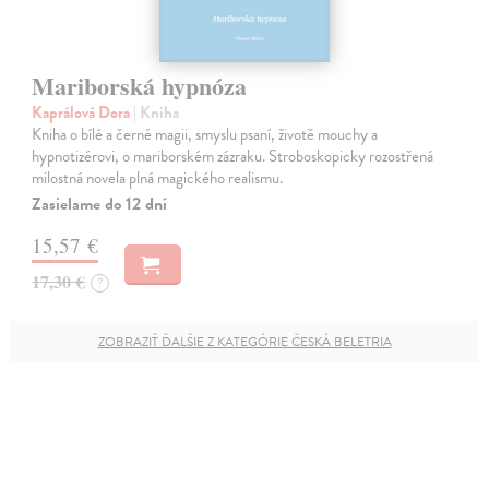
Mariborská hypnóza
Kaprálová Dora
| Kniha
Kniha o bílé a černé magii, smyslu psaní, životě mouchy a
hypnotizérovi, o mariborském zázraku. Stroboskopicky rozostřená
milostná novela plná magického realismu.
Zasielame do 12 dní
15,57 €
17,30 €
?
ZOBRAZIŤ ĎALŠIE Z KATEGÓRIE ČESKÁ BELETRIA