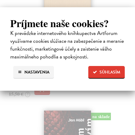
Príjmete naše cookies?
Pomalost
K prevádzke internetového kníhkupectva Artforum
využívame cookies slúžiace na zabezpečenie a meranie
Kundera Milan
| Kniha
Pomalost, chronologicky první ze čtyř románů Milana Kundery
funkčnosti, marketingové účely a zaistenie vášho
napsaných francouzsky, vychází v českém překladu Anny
maximálneho pohodlia a spokojnosti.
Kareninové. Vydávání Kunderových románů v českém jazyce se
uzavírá.
Na sklade
NASTAVENIA
SÚHLASÍM
?
14,73 €
15,50 €
?
na sklade