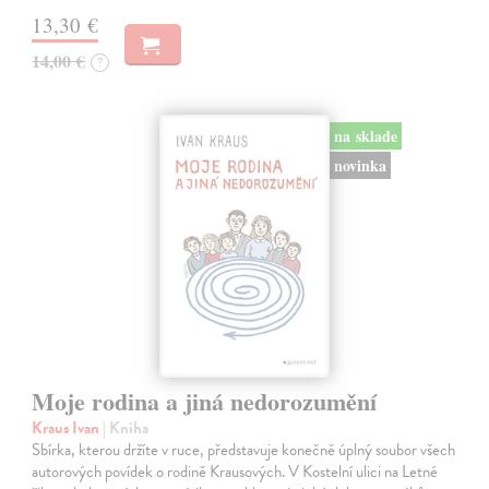
13,30 €
14,00 €
?
na sklade
novinka
Moje rodina a jiná nedorozumění
Kraus Ivan
| Kniha
Sbírka, kterou držíte v ruce, představuje konečně úplný soubor všech
autorových povídek o rodině Krausových. V Kostelní ulici na Letné