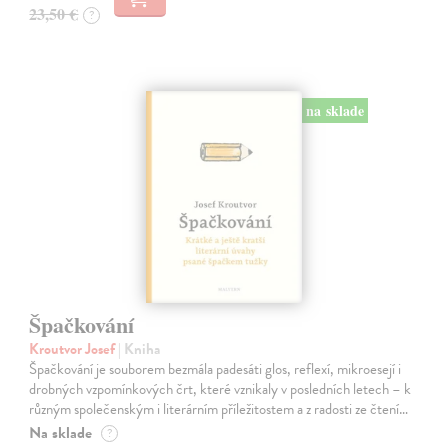
23,50 €
?
na sklade
Špačkování
Kroutvor Josef
| Kniha
Špačkování je souborem bezmála padesáti glos, reflexí, mikroesejí i
drobných vzpomínkových črt, které vznikaly v posledních letech – k
různým společenským i literárním příležitostem a z radosti ze čtení…
Na sklade
?