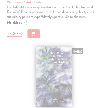
Wollmann Radek
| Kniha
Nakladatelství Alarm vydává druhou prozaickou knihu. Kniha od
Radka Wollmanna je návratem do konce devadesátých let, kdy se
subkultury po svém vypořádávaly s porevolučním chaosem.
Na sklade
?
18,80 €
dotlač