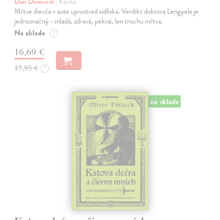
Dán Dominik
| Kniha
Mŕtve dievča v aute uprostred sídliska. Verdikt doktora Lengyela je
jednoznačný - mladá, zdravá, pekná, len trochu mŕtva.
Na sklade
?
16,69 €
17,95 €
?
na sklade