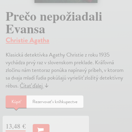
Prečo nepožiadali
Evansa
Christie Agatha
Klasická detektívka Agathy Christie z roku 1935
vychádza prvý raz v slovenskom preklade. Kráľovná
zločinu nám tentoraz ponúka napínavý príbeh, v ktorom
sa dvaja mladí ľudia pokúšajú vyriešiť zložitý detektívny
rébus.
Čítať ďalej
↓
Kúpiť
Rezervovať v kníhkupectve
13,48 €