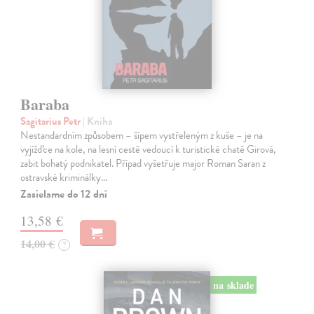
Baraba
Sagitarius Petr
| Kniha
Nestandardním způsobem – šípem vystřeleným z kuše – je na
vyjížďce na kole, na lesní cestě vedoucí k turistické chatě Girová,
zabit bohatý podnikatel. Případ vyšetřuje major Roman Saran z
ostravské kriminálky…
Zasielame do 12 dní
13,58 €
14,00 €
?
na sklade