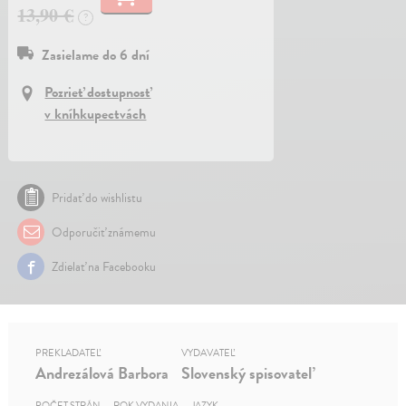
13,90 €
?
Zasielame do 6 dní
Pozrieť dostupnosť
v kníhkupectvách
Pridať do wishlistu
Odporučiť známemu
Zdielať na Facebooku
PREKLADATEĽ
VYDAVATEĽ
Andrezálová Barbora
Slovenský spisovateľ
POČET STRÁN
ROK VYDANIA
JAZYK