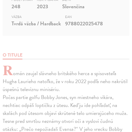
248
2023
Slovenčina
VÄZBA
EAN
Tvrdá väzba / Hardback
9788022025478
O TITULE
R
omán zaujal slávneho britského herca a spisovateľa
Hugha Laurieho natoľko, že v roku 2022 podľa neho nakrútil
úspešnú televíznu minisériu.
Počas partie golfu Bobby Jones, syn miestneho vikára,
nechtiac odpáli loptičku z útesu. Keď ju ide pohľadať, na
skalách pod útesom objaví skrútené telo umierajúceho muža.
Tesne pred smrťou neznámy otvorí oči a vysloví čudnú
otázku: „Prečo nepožiadali Evansa?“ V jeho vrecku Bobby