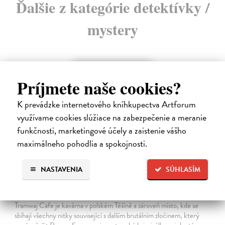
Ďalšie z kategórie detektívky /
mystery
Príjmete naše cookies?
K prevádzke internetového kníhkupectva Artforum
využívame cookies slúžiace na zabezpečenie a meranie
funkčnosti, marketingové účely a zaistenie vášho
maximálneho pohodlia a spokojnosti.
NASTAVENIA
SÚHLASÍM
Tramwaj na Sachsenberg
Sagitarius Petr
| Kniha
Tramwaj Cafe je kavárna v polském Těšíně a zároveň místo, kde se
sbíhají všechny nitky související s dalším brutálním zločinem, který