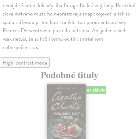
nenájde žiadne doklady, iba fotografiu krásnej ženy. Posledné
slová mŕtveho muža ho neprestávajú znepokojovať, a tak sa
spolu s dávnou priateľkou Frankie, temperamentnou lady
Frances Derwentovou, pustí do pátrania. Ani jeden z nich
však netuší, že sa kvôli tomu ocitli v smrteľnom
nebezpečenstve...
High-contrast mode
Podobné tituly
na sklade