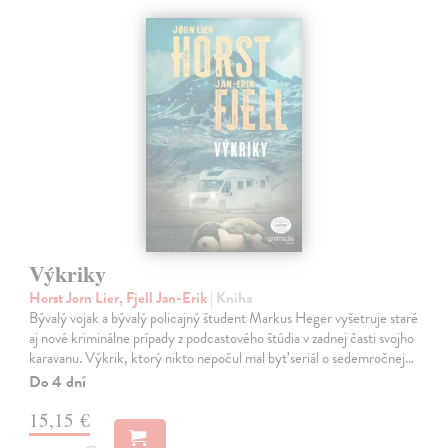
Výkriky
Horst Jorn Lier, Fjell Jan-Erik
| Kniha
Bývalý vojak a bývalý policajný študent Markus Heger vyšetruje staré
aj nové kriminálne prípady z podcastového štúdia v zadnej časti svojho
karavanu. Výkrik, ktorý nikto nepočul mal byť seriál o sedemročnej…
Do 4 dní
15,15 €