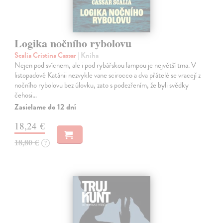
Logika nočního rybolovu
Scalia Cristina Cassar
| Kniha
Nejen pod svícnem, ale i pod rybářskou lampou je největší tma. V
listopadové Katánii nezvykle vane scirocco a dva přátelé se vracejí z
nočního rybolovu bez úlovku, zato s podezřením, že byli svědky
čehosi…
Zasielame do 12 dní
18,24 €
18,80 €
?