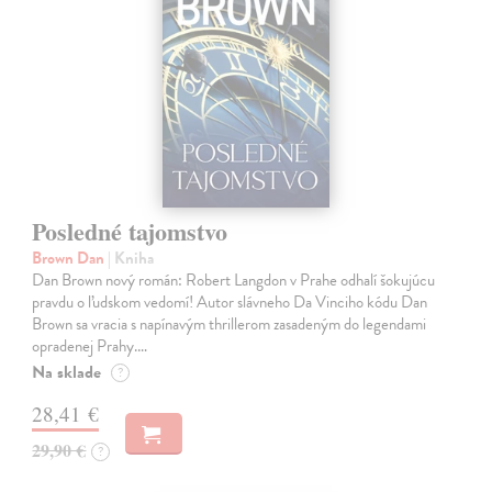
Posledné tajomstvo
Brown Dan
| Kniha
Dan Brown nový román: Robert Langdon v Prahe odhalí šokujúcu
pravdu o ľudskom vedomí! Autor slávneho Da Vinciho kódu Dan
Brown sa vracia s napínavým thrillerom zasadeným do legendami
opradenej Prahy.…
Na sklade
?
28,41 €
29,90 €
?