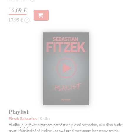
16,69 €
17,95 €
?
Playlist
Fitzek Sebastian
| Kniha
Hudba je jej život a zoznam pätnástich piesní rozhodne, ako dlho bude
trvať. Pätnásťročná Feline Jogowá pred mesiacom bez stopy zmizla.