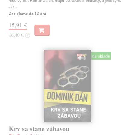
musí vyřešit Roman Saran, major ostravské kriminálky, a jeho tým.
Jak…
Zasielame do 12 dní
15,91 €
16,40 €
?
na sklade
Krv sa stane zábavou