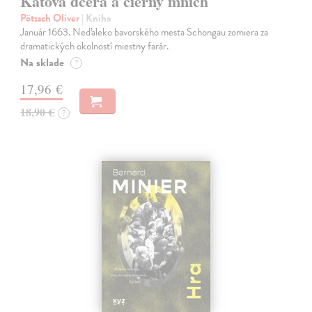
Katova dcéra a čierny mních
Pötzsch Oliver
| Kniha
Január 1663. Neďaleko bavorského mesta Schongau zomiera za
dramatických okolností miestny farár.
Na sklade
?
17,96 €
18,90 €
?