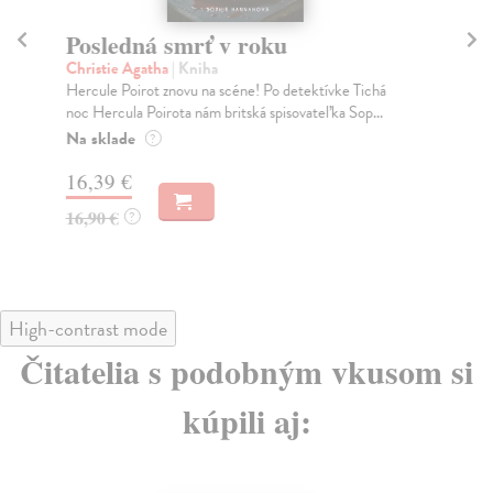
Posledná smrť v roku
V
Christie Agatha
| Kniha
Ne
Hercule Poirot znovu na scéne! Po detektívke Tichá
Vit
noc Hercula Poirota nám britská spisovateľka Sop...
kle
Na sklade
Do
?
16,39 €
16
16,90 €
16
?
High-contrast mode
Čitatelia s podobným vkusom si
kúpili aj: