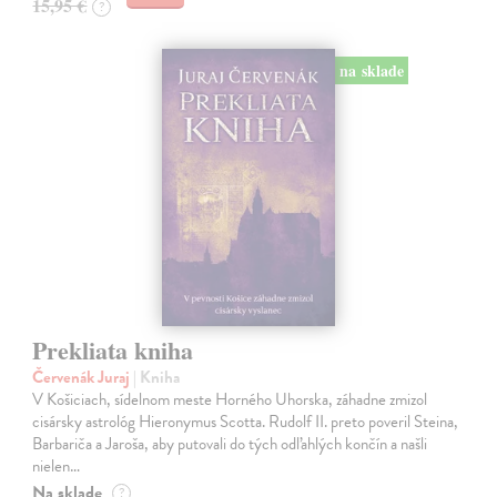
15,95 €
?
na sklade
Prekliata kniha
Červenák Juraj
| Kniha
V Košiciach, sídelnom meste Horného Uhorska, záhadne zmizol
cisársky astrológ Hieronymus Scotta. Rudolf II. preto poveril Steina,
Barbariča a Jaroša, aby putovali do tých odľahlých končín a našli
nielen…
Na sklade
?