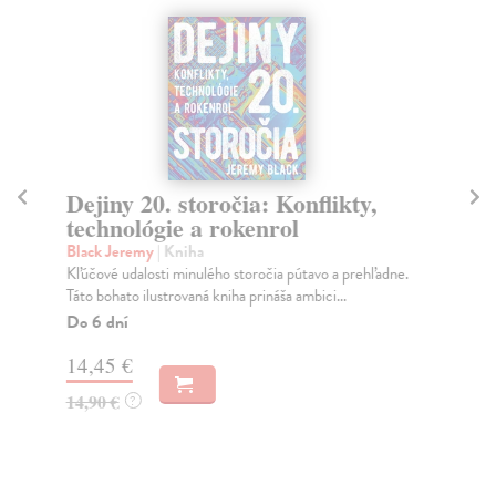
Dejiny 20. storočia: Konflikty,
Pr
technológie a rokenrol
Pav
Lot
Black Jeremy
| Kniha
zas
Kľúčové udalosti minulého storočia pútavo a prehľadne.
príb
Táto bohato ilustrovaná kniha prináša ambici...
Do
Do 6 dní
9,
14,45 €
9,
14,90 €
?