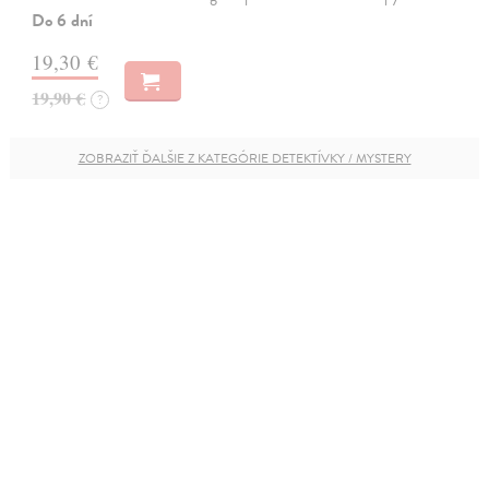
Do 6 dní
19,30 €
19,90 €
?
ZOBRAZIŤ ĎALŠIE Z KATEGÓRIE DETEKTÍVKY / MYSTERY