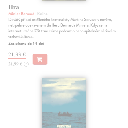
Hra
Minier Bernard
| Kniha
Devátý případ ostříleného kriminalisty Martina Servaze v novém,
netrpělivě očekávaném thrilleru Bernarda Miniera. Když se na
internetu začne šířit true crime podcast o nepolapitelném sériovém
vrahovi Julianu…
Zasielame do 14 dní
21,33 €
21,99 €
?