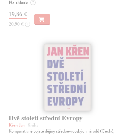
Na sklade
?
19,86 €
20,90 €
?
Dvě století střední Evropy
Křen Jan
| Kniha
Komparativně pojaté dějiny středoevropských národů (Čechů,