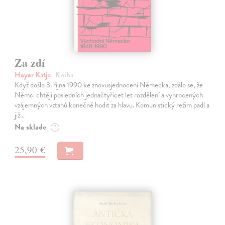
Za zdí
Hoyer Katja
| Kniha
Když došlo 3. října 1990 ke znovusjednocení Německa, zdálo se, že
Němci chtějí posledních jednačtyřicet let rozdělení a vyhrocených
vzájemných vztahů konečně hodit za hlavu. Komunistický režim padl a
již…
Na sklade
?
25,90 €