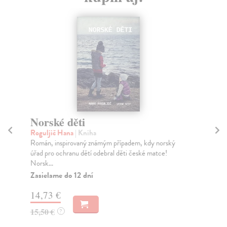
Norské děti
Kr
Roguljič Hana
| Kniha
Ka
Román, inspirovaný známým případem, kdy norský
Pří
úřad pro ochranu dětí odebral děti české matce!
švé
Norsk...
něm
Zasielame do 12 dní
Za
14,73 €
8,
15,50 €
9,
?