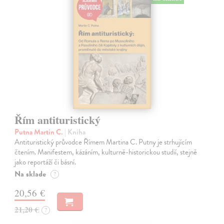
Řím antituristický
Putna Martin C.
| Kniha
Antituristický průvodce Římem Martina C. Putny je strhujícím
čtením. Manifestem, kázáním, kulturně-historickou studií, stejně
jako reportáží či básní.
Na sklade
?
20,56 €
21,20 €
?