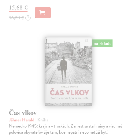
15,68 €
16,50 €
?
na sklade
Čas vlkov
Jähner Harald
| Kniha
Nemecko 1945: krajina v troskách. Z miest sa stali ruiny a viac než
polovica obyvateľov žije tam, kde nepatrí alebo netúži byť.