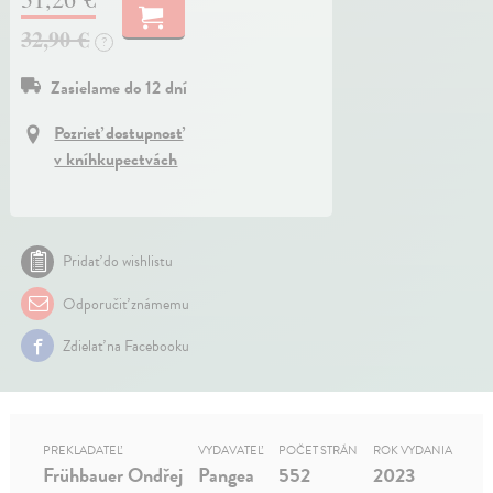
32,90 €
?
Zasielame do 12 dní
Pozrieť dostupnosť
v kníhkupectvách
Pridať do wishlistu
Odporučiť známemu
Zdielať na Facebooku
PREKLADATEĽ
VYDAVATEĽ
POČET STRÁN
ROK VYDANIA
Frühbauer Ondřej
Pangea
552
2023