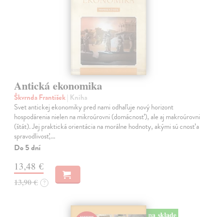
Antická ekonomika
Škvrnda František
| Kniha
Svet antickej ekonomiky pred nami odhaľuje nový horizont
hospodárenia nielen na mikroúrovni (domácnosť), ale aj makroúrovni
(štát). Jej praktická orientácia na morálne hodnoty, akými sú cnosť a
spravodlivosť,…
Do 5 dní
13,48 €
13,90 €
?
na sklade