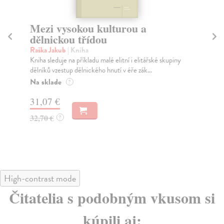
Mezi vysokou kulturou a
Kd
dělnickou třídou
Hr
Tis
Raška Jakub
| Kniha
děd
Kniha sleduje na příkladu malé elitní i elitářské skupiny
dělníků vzestup dělnického hnutí v éře zák...
Za
Na sklade
?
28
31,07 €
29
32,70 €
?
High-contrast mode
Čitatelia s podobným vkusom si
kúpili aj: