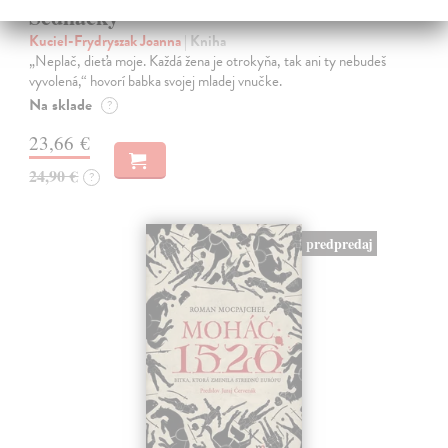
Sedliačky
Kuciel-Frydryszak Joanna
| Kniha
„Neplač, dieťa moje. Každá žena je otrokyňa, tak ani ty nebudeš
vyvolená,“ hovorí babka svojej mladej vnučke.
Na sklade
?
23,66 €
24,90 €
?
predpredaj