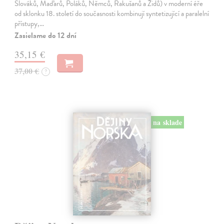
Slováků, Maďarů, Poláků, Němců, Rakušanů a Židů) v moderní éře
od sklonku 18. století do současnosti kombinují syntetizující a paralelní
přístupy,…
Zasielame do 12 dní
35,15 €
37,00 €
?
na sklade