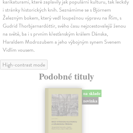
karikaturami, které zaplavily jak populární kulturu, tak leckdy
i stránky historických knih. Seznámíme se s Björnem
Železným bokem, který vedl loupežnou výpravu na Řím, s
Gudrid Thorbjarnardóttir, svého času nejzcestovalejší ženou
na světě, ba i s prvním křesťanským králem Dánska,
Haraldem Modrozubem a jeho výbojným synem Svenem
Vidlím vousem.
High-contrast mode
Podobné tituly
na sklade
novinka