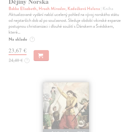
Dějiny Norska
Bakke Elisabeth, Hroch Miroslav, Kadečková Helena
| Kniha
Aktualizované vydání nabízí ucelený pohled na vývoj norského státu
od nejstarších dob až po současnost. Sleduje období vikinské expanze
postupnou christianizaci i dlouhé soužití s Dánskem a Švédskem,
které…
Na sklade
?
23,67 €
24,40 €
?