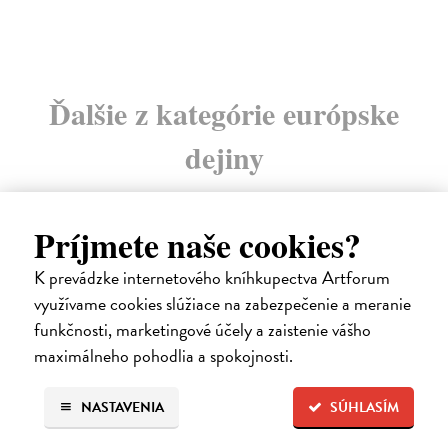
Ďalšie z kategórie európske
dejiny
Príjmete naše cookies?
na sklade
K prevádzke internetového kníhkupectva Artforum
využívame cookies slúžiace na zabezpečenie a meranie
funkčnosti, marketingové účely a zaistenie vášho
maximálneho pohodlia a spokojnosti.
NASTAVENIA
SÚHLASÍM