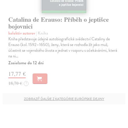
Catalina de Erauso: Příběh o jeptišce
bojovnici
kolektív autorov
| Kniha
Kniha představuje údajně autobiografické svědectví Cataliny de
Erauso (kol. 1592–1650), ženy, která se rozhodla žít jako muž,
účastnit se vojenského života a jednat v rozporu s očekáváními, která
na ni…
Zasielame do 12 dní
17,77 €
18,70 €
?
ZOBRAZIŤ ĎALŠIE Z KATEGÓRIE EURÓPSKE DEJINY