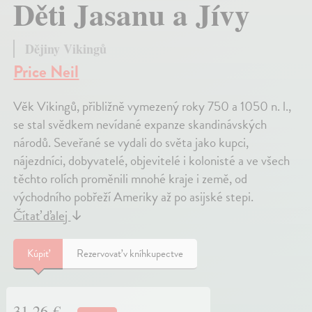
Děti Jasanu a Jívy
Dějiny Vikingů
Price Neil
Věk Vikingů, přibližně vymezený roky 750 a 1050 n. l.,
se stal svědkem nevídané expanze skandinávských
národů. Seveřané se vydali do světa jako kupci,
nájezdníci, dobyvatelé, objevitelé i kolonisté a ve všech
těchto rolích proměnili mnohé kraje i země, od
východního pobřeží Ameriky až po asijské stepi.
Čítať ďalej
↓
Kúpiť
Rezervovať v kníhkupectve
31,26 €