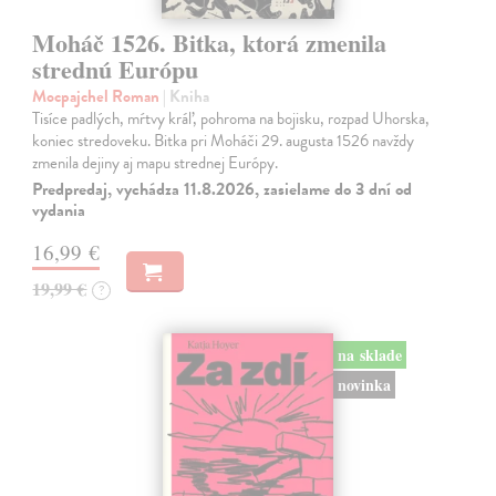
Moháč 1526. Bitka, ktorá zmenila
strednú Európu
Mocpajchel Roman
| Kniha
Tisíce padlých, mŕtvy kráľ, pohroma na bojisku, rozpad Uhorska,
koniec stredoveku. Bitka pri Moháči 29. augusta 1526 navždy
zmenila dejiny aj mapu strednej Európy.
Predpredaj, vychádza 11.8.2026, zasielame do 3 dní od
vydania
16,99 €
19,99 €
?
na sklade
novinka