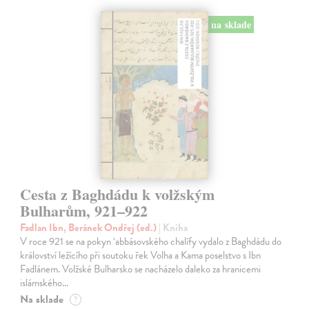
na sklade
Cesta z Baghdádu k volžským
Bulharům, 921–922
Fadlan Ibn, Beránek Ondřej (ed.)
| Kniha
V roce 921 se na pokyn ‘abbásovského chalífy vydalo z Baghdádu do
království ležícího při soutoku řek Volha a Kama poselstvo s Ibn
Fadlánem. Volžské Bulharsko se nacházelo daleko za hranicemi
islámského…
Na sklade
?