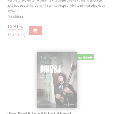
vlastně „nevyléčitelně věřící“ a v určitém okamžiku svého života se
jistě budou ptát na Boha. Na tomto nezpochybnitelném předpokladu
byla…
Na sklade
15,91 €
16,40 €
?
na sklade
Ten farář je nějakej divnej