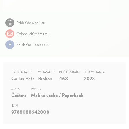
Pridať do wishlistu
Odporučiť známemu
Zdielať na Facebooku
PREKLADATEĽ
VYDAVATEĽ
POČET STRÁN
ROK VYDANIA
Gallus Petr
Biblion
468
2023
JAZYK
VÄZBA
Čeština
Mäkká väzba / Paperback
EAN
9788088642008