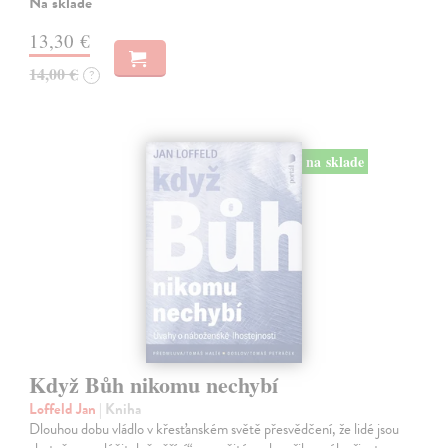
Na sklade
13,30 €
14,00 €
?
na sklade
Když Bůh nikomu nechybí
Loffeld Jan
| Kniha
Dlouhou dobu vládlo v křesťanském světě přesvědčení, že lidé jsou