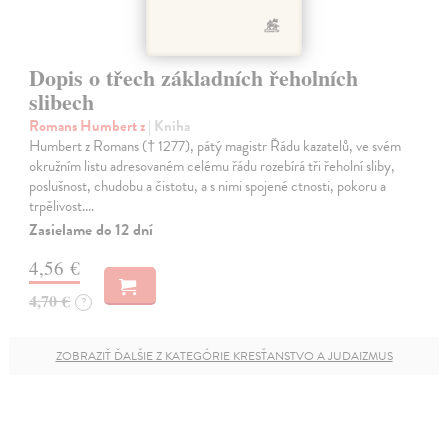
Dopis o třech základních řeholních
slibech
Romans Humbert z
| Kniha
Humbert z Romans († 1277), pátý magistr Řádu kazatelů, ve svém
okružním listu adresovaném celému řádu rozebírá tři řeholní sliby,
poslušnost, chudobu a čistotu, a s nimi spojené ctnosti, pokoru a
trpělivost.…
Zasielame do 12 dní
4,56 €
4,70 €
?
ZOBRAZIŤ ĎALŠIE Z KATEGÓRIE KRESŤANSTVO A JUDAIZMUS