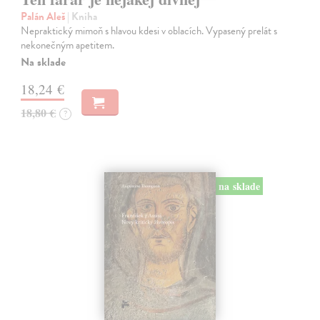
Palán Aleš
| Kniha
Nepraktický mimoň s hlavou kdesi v oblacích. Vypasený prelát s
nekonečným apetitem.
Na sklade
18,24 €
18,80 €
?
na sklade