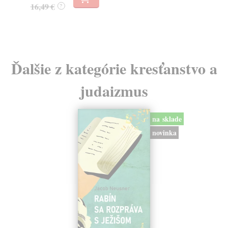
16,49 €
?
14
Ďalšie z kategórie kresťanstvo a
judaizmus
na sklade
novinka