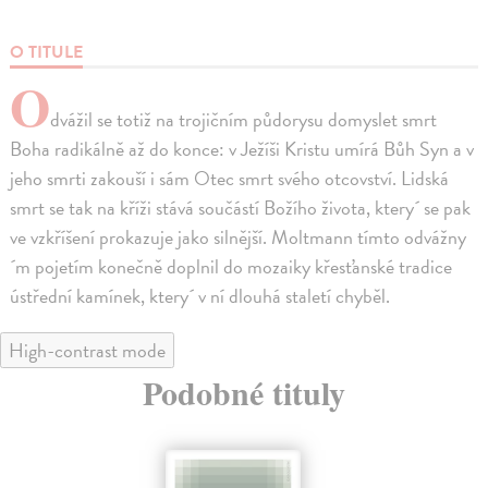
O TITULE
O
dvážil se totiž na trojičním půdorysu domyslet smrt
Boha radikálně až do konce: v Ježíši Kristu umírá Bůh Syn a v
jeho smrti zakouší i sám Otec smrt svého otcovství. Lidská
smrt se tak na kříži stává součástí Božího života, ktery´ se pak
ve vzkříšení prokazuje jako silnější. Moltmann tímto odvážny
´m pojetím konečně doplnil do mozaiky křesťanské tradice
ústřední kamínek, ktery´ v ní dlouhá staletí chyběl.
High-contrast mode
Podobné tituly