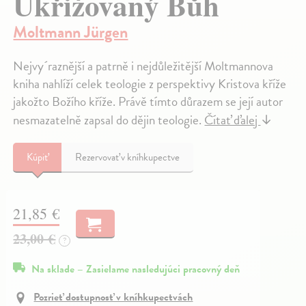
Ukřižovaný Bůh
Moltmann Jürgen
Nejvy´raznější a patrně i nejdůležitější Moltmannova
kniha nahlíží celek teologie z perspektivy Kristova kříže
jakožto Božího kříže. Právě tímto důrazem se její autor
nesmazatelně zapsal do dějin teologie.
Čítať ďalej
↓
Kúpiť
Rezervovať v kníhkupectve
21,85 €
23,00 €
?
Na sklade – Zasielame nasledujúci pracovný deň
Pozrieť dostupnosť v kníhkupectvách