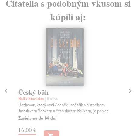
Čitatelia s podobným vkusom si
kúpili aj:
Český bůh
B
Balík Stanislav
| Kniha
Ro
Rozhovor, který vedl Zdeněk Jančařík s historikem
Na 
Jaroslavem Šebkem a Stanislavem Balíkem, je pohled...
mat
Ki..
Zasielame do 14 dní
Na
16,00 €
13