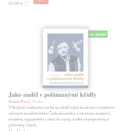
23,50 €
?
na sklade
Jako anděl s polámanými křídly
Hošek Pavel
| Kniha
V Krylově umělecké tvorbě se odráží trpká zkušenost s totalitním
režimem socialistického Československa, s náročnou existencí
exulanta, vypuzeného z vlasti do ciziny, a také s kompromisy a
přehmaty, které…