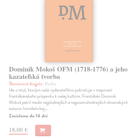
Dominik Mokoš OFM (1718-1776) a jeho
kazateľská tvorba
Škovierová Angela
| Kniha
Ide o titul, ktorým naše vydavateľstvo pokračuje v mapovaní
františkánskeho príspevku k našej kultúre. Františkán Dominik
Mokoš patril medzi najplodnejších a najpozoruhodnejších slovenských
autorov homiletickej…
Zasielame do 14 dní
18,00 €