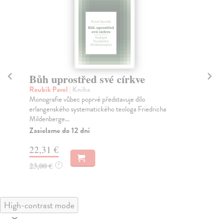
Bůh uprostřed své církve
B
Roubík Pavel
| Kniha
Ko
Monografie vůbec poprvé představuje dílo
Zná
erlangenského systematického teologa Friedricha
obs
Mildenberge...
Za
Zasielame do 12 dní
22
22,31 €
23
23,00 €
?
High-contrast mode