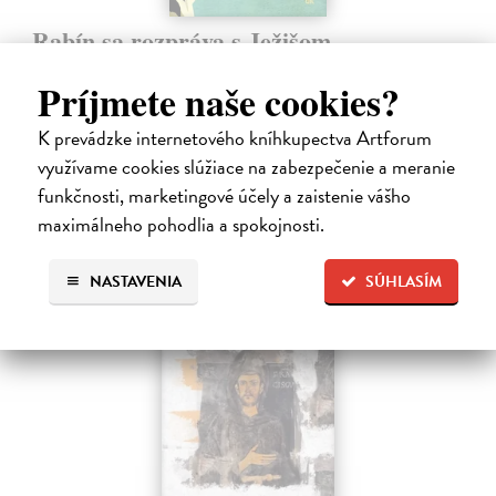
Rabín sa rozpráva s Ježišom
Neusner Jacob
| Kniha
Príjmete naše cookies?
Autor knihy sa v duchu stáva v Galilei poslucháčom Ježišovej Reči na
vrchu. Ako pravoverný rabín sa usiluje pozorne počúvať tohto nového
učiteľa a porovnáva jeho učenie s tým, čo hovorí židovská Tóra.
K prevádzke internetového kníhkupectva Artforum
Na sklade
využívame cookies slúžiace na zabezpečenie a meranie
funkčnosti, marketingové účely a zaistenie vášho
12,60 €
maximálneho pohodlia a spokojnosti.
14,00 €
?
NASTAVENIA
SÚHLASÍM