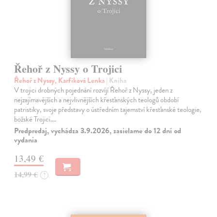
Řehoř z Nyssy o Trojici
Řehoř z Nyssy, Karfíková Lenka
| Kniha
V trojici drobných pojednání rozvíjí Řehoř z Nyssy, jeden z
nejzajímavějších a nejvlivnějších křesťanských teologů období
patristiky, svoje představy o ústředním tajemství křesťanské teologie,
božské Trojici.…
Predpredaj, vychádza 3.9.2026, zasielame do 12 dní od
vydania
13,49 €
14,99 €
?