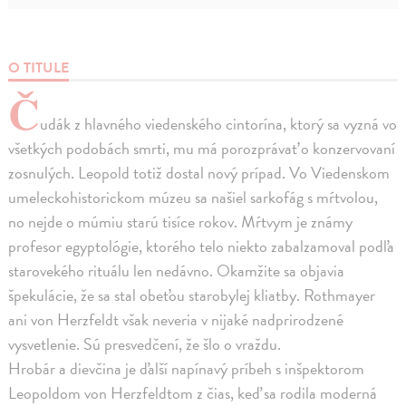
O TITULE
Č
udák z hlavného viedenského cintorína, ktorý sa vyzná vo
všetkých podobách smrti, mu má porozprávať o konzervovaní
zosnulých. Leopold totiž dostal nový prípad. Vo Viedenskom
umeleckohistorickom múzeu sa našiel sarkofág s mŕtvolou,
no nejde o múmiu starú tisíce rokov. Mŕtvym je známy
profesor egyptológie, ktorého telo niekto zabalzamoval podľa
starovekého rituálu len nedávno. Okamžite sa objavia
špekulácie, že sa stal obeťou starobylej kliatby. Rothmayer
ani von Herzfeldt však neveria v nijaké nadprirodzené
vysvetlenie. Sú presvedčení, že šlo o vraždu.
Hrobár a dievčina je ďalší napínavý príbeh s inšpektorom
Leopoldom von Herzfeldtom z čias, keď sa rodila moderná