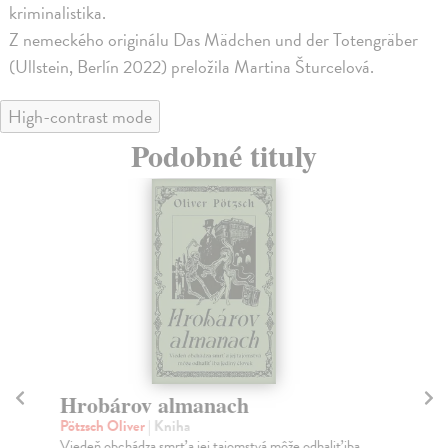
kriminalistika.
Z nemeckého originálu Das Mädchen und der Totengräber
(Ullstein, Berlín 2022) preložila Martina Šturcelová.
High-contrast mode
Podobné tituly
Hrobárov almanach
K
Pötzsch Oliver
| Kniha
Pöt
Viedeň obchádza smrť a jej tajomstvá môže odhaliť iba
Jan