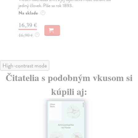
jediný človek. Píše sa rok 1893.
zom
Na sklade
Na
?
16,39 €
17
16,90 €
18
?
High-contrast mode
Čitatelia s podobným vkusom si
kúpili aj: