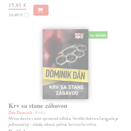
15,91 €
16,40 €
?
na sklade
Krv sa stane zábavou
Dán Dominik
| Kniha
Mŕtve dievča v aute uprostred sídliska. Verdikt doktora Lengyela je
jednoznačný - mladá, zdravá, pekná, len trochu mŕtva.