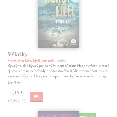
Výkriky
Horst Jorn Lier, Fjell Jan-Erik
| Kniha
Bývalý vojak a bývalý policajný študent Markus Heger vyšetruje staré
aj nové kriminálne prípady z podcastového štúdia v zadnej časti svojho
karavanu. Výkrik, ktorý nikto nepočul mal byť seriál o sedemročnej…
Do 4 dní
15,15 €
15,95 €
?
na sklade