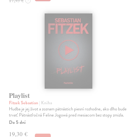
17,95 €
?
Playlist
Fitzek Sebastian
| Kniha
Hudba je jej život a zoznam pätnástich piesní rozhodne, ako dlho bude
trvať. Pätnásťročná Feline Jogowá pred mesiacom bez stopy zmizla.
Do 5 dní
19,30 €