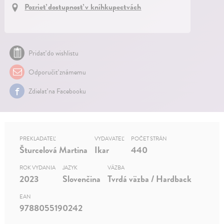
Pozrieť dostupnosť v kníhkupectvách
Pridať do wishlistu
Odporučiť známemu
Zdielať na Facebooku
PREKLADATEĽ
VYDAVATEĽ
POČET STRÁN
Šturcelová Martina
Ikar
440
ROK VYDANIA
JAZYK
VÄZBA
2023
Slovenčina
Tvrdá väzba / Hardback
EAN
9788055190242