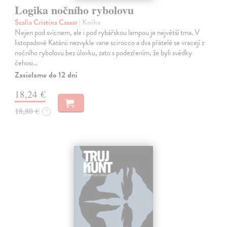
Logika nočního rybolovu
Scalia Cristina Cassar
| Kniha
Nejen pod svícnem, ale i pod rybářskou lampou je největší tma. V
listopadové Katánii nezvykle vane scirocco a dva přátelé se vracejí z
nočního rybolovu bez úlovku, zato s podezřením, že byli svědky
čehosi…
Zasielame do 12 dní
18,24 €
18,80 €
?