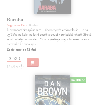
Baraba
Sagitarius Petr
| Kniha
Nestandardním způsobem – šípem vystřeleným z kuše – je na
vyjížďce na kole, na lesní cestě vedoucí k turistické chatě Girová,
zabit bohatý podnikatel. Případ vyšetřuje major Roman Saran z
ostravské kriminálky…
Zasielame do 12 dní
13,58 €
14,00 €
?
na sklade