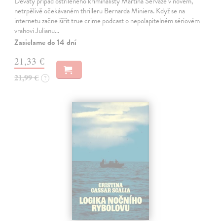
Devátý případ ostříleného kriminalisty Martina Servaze v novém,
netrpělivě očekávaném thrilleru Bernarda Miniera. Když se na
internetu začne šířit true crime podcast o nepolapitelném sériovém
vrahovi Julianu…
Zasielame do 14 dní
21,33 €
21,99 €
?