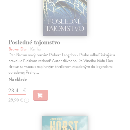
Posledné tajomstvo
Brown Dan
| Kniha
Dan Brown nový román: Robert Langdon v Prahe odhalí šokujúcu
pravdu o ľudskom vedomí! Autor slávneho Da Vinciho kódu Dan
Brown sa vracia s napínavým thrillerom zasadeným do legendami
opradenej Prahy.…
Na sklade
28,41 €
29,90 €
?