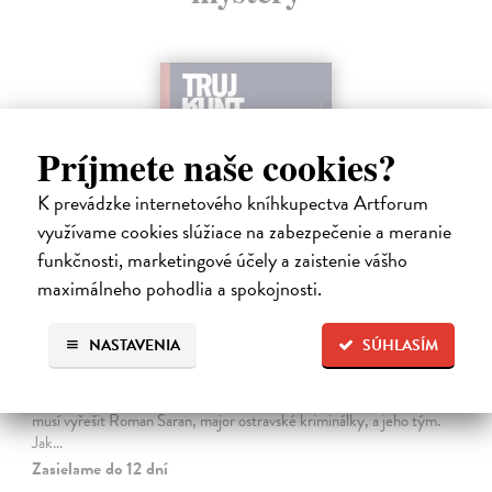
Príjmete naše cookies?
K prevádzke internetového kníhkupectva Artforum
využívame cookies slúžiace na zabezpečenie a meranie
funkčnosti, marketingové účely a zaistenie vášho
maximálneho pohodlia a spokojnosti.
Tramwaj na Sachsenberg
NASTAVENIA
SÚHLASÍM
Sagitarius Petr
| Kniha
Tramwaj Cafe je kavárna v polském Těšíně a zároveň místo, kde se
sbíhají všechny nitky související s dalším brutálním zločinem, který
musí vyřešit Roman Saran, major ostravské kriminálky, a jeho tým.
Jak…
Zasielame do 12 dní