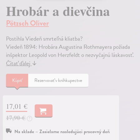
Hrobár a dievčina
Pötzsch Oliver
Postihla Viedeň smrteľná kliatba?
Viedeň 1894: Hrobára Augustina Rothmayera požiada
inšpektor Leopold von Herzfeldt o nezvyčajnú láskavosť.
Čítať ďalej
↓
Kúpiť
Rezervovať v kníhkupectve
17,01 €
17,90 €
?
Na sklade – Zasielame nasledujúci pracovný deň