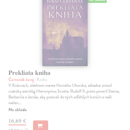
Prekliata kniha
Červenák Juraj
| Kniha
V Košiciach, sídelnom meste Horného Uhorska, záhadne zmizol
cisársky astrológ Hieronymus Scotta. Rudolf II. preto poveril Steina,
Barbariča a Jaroša, aby putovali do tých odľahlých končín a našli
nielen…
Na sklade
16,69 €