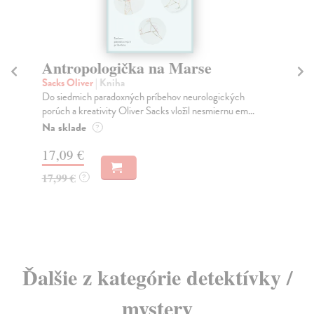
Antropologička na Marse
D
Sacks Oliver
| Kniha
Dz
Do siedmich paradoxných príbehov neurologických
V p
porúch a kreativity Oliver Sacks vložil nesmiernu em...
son
Na sklade
Do
?
17,09 €
9,
17,99 €
9,
?
Ďalšie z kategórie detektívky /
mystery