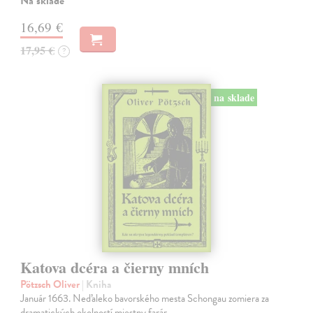
Na sklade
16,69 €
17,95 €
?
na sklade
Katova dcéra a čierny mních
Pötzsch Oliver
| Kniha
Január 1663. Neďaleko bavorského mesta Schongau zomiera za
dramatických okolností miestny farár.