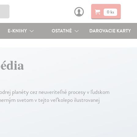
0 ks
E-KNIHY
OSTATNÉ
DAROVACIE KARTY
pédia
drej planéty cez neuveriteľné procesy v ľudskom
dherným svetom v tejto veľkolepo ilustrovanej