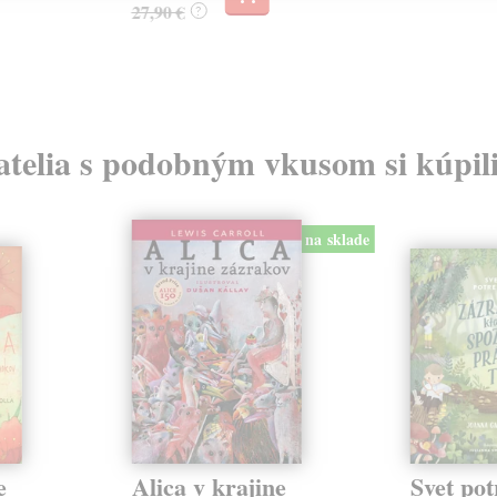
27,90 €
?
atelia s podobným vkusom si kúpili
na sklade
e
Alica v krajine
Svet pot