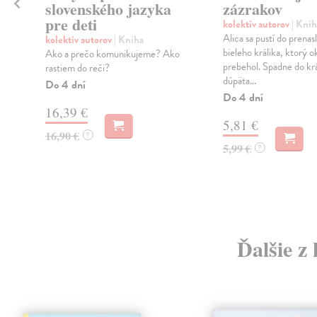
e
slovenského jazyka
zázrakov
pre deti
kolektív autorov
| Knih
Alica sa pustí do prenas
kolektív autorov
| Kniha
bieleho králika, ktorý o
Ako a prečo komunikujeme? Ako
prebehol. Spadne do krá
rastiem do reči?
dúpäta...
Do 4 dní
Do 4 dní
16,39 €
5,81 €
16,90 €
?
5,99 €
?
Ďalšie z