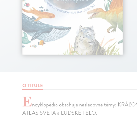
O TITULE
E
ncyklopédia obsahuje nasledovné témy: K
ATLAS SVETA a ĽUDSKÉ TELO.