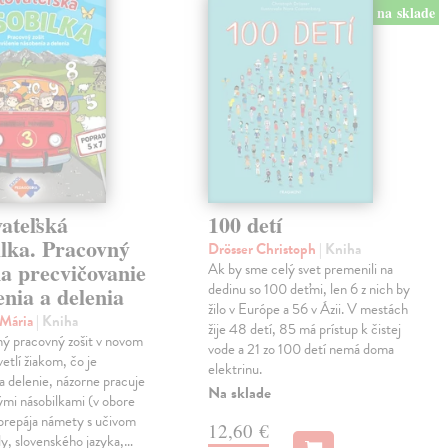
na sklade
ateľská
100 detí
ilka. Pracovný
Drösser Christoph
| Kniha
na precvičovanie
Ak by sme celý svet premenili na
dedinu so 100 deťmi, len 6 z nich by
nia a delenia
žilo v Európe a 56 v Ázii. V mestách
 Mária
| Kniha
žije 48 detí, 85 má prístup k čistej
ný pracovný zošit v novom
vode a 21 zo 100 detí nemá doma
etlí žiakom, čo je
elektrinu.
a delenie, názorne pracuje
Na sklade
vými násobilkami (v obore
prepája námety s učivom
12,60 €
y, slovenského jazyka,…