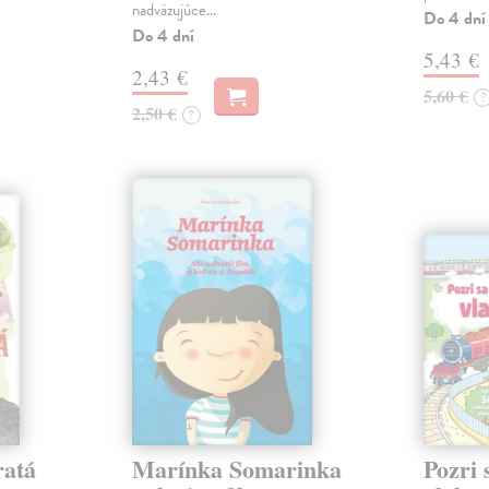
nadväzujúce…
Do 4 dní
Do 4 dní
5,43 €
2,43 €
5,60 €
?
2,50 €
?
ratá
Marínka Somarinka
Pozri 