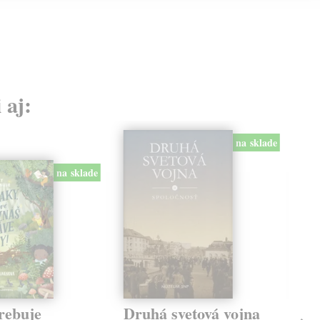
 aj:
na sklade
na sklade
rebuje
Druhá svetová vojna
En