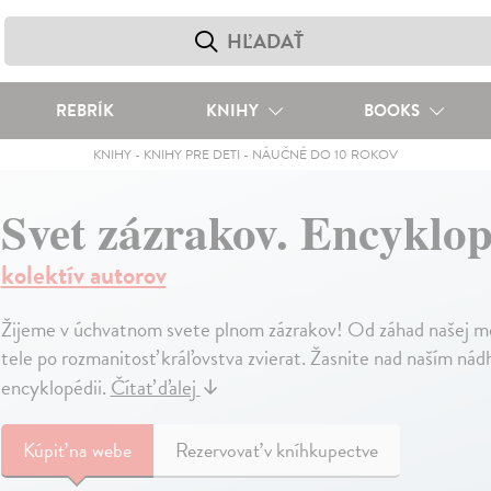
REBRÍK
KNIHY
BOOKS
KNIHY
-
KNIHY PRE DETI
-
NÁUČNÉ DO 10 ROKOV
Svet zázrakov. Encyklo
kolektív autorov
Žijeme v úchvatnom svete plnom zázrakov! Od záhad našej mo
tele po rozmanitosť kráľovstva zvierat. Žasnite nad naším ná
encyklopédii.
Čítať ďalej
↓
Kúpiť
na webe
Rezervovať v kníhkupectve