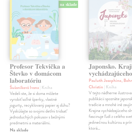
na sklade
Profesor Tekvička a
Japonsko. Kraj
Števko v domácom
vychádzajúceho
laboratóriu
Pauluth Josephine, Boh
Christin
| Kniha
Šušaníková Ivana
| Kniha
V tejto nádherne ilustrova
Vedeli ste, že si doma môžete
publikácii spoznáte japons
vyrobiť soľné šperky, vlastné
tradície a mnohé iné zaují
jogurty, recyklovaný papier aj dúhu?
Krajina vychádzajúceho sl
Vyskúšajte so svojimi deťmi tridsať
fascinuje ľudí z celého sve
jednoduchých pokusov s bežnými
jedinečnou kultúrou a prí
predmetmi a materiálmi.
ktorá…
Na sklade