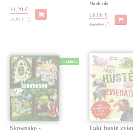
Na sklade
14,20 €
16,06 €
14,95 €
?
16,90 €
?
na sklade
Slovensko -
Fakt husté zvie