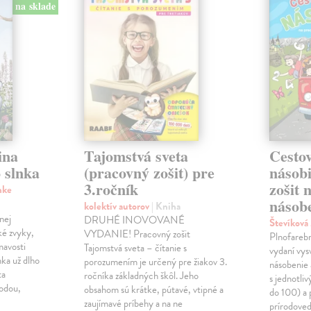
na sklade
ina
Tajomstvá sveta
Cestov
 slnka
(pracovný zošit) pre
násob
3.ročník
zošit 
nke
násobe
kolektív autorov
| Kniha
nej
DRUHÉ INOVOVANÉ
Števíková
ké zvyky,
VYDANIE! Pracovný zošit
Plnofareb
mavosti
Tajomstvá sveta – čítanie s
vydaní vysv
nka už dlho
porozumením je určený pre žiakov 3.
násobenie 
ta
ročníka základných škôl. Jeho
s jednotli
rodou,
obsahom sú krátke, pútavé, vtipné a
do 100) a 
zaujímavé príbehy a na ne
prírodoved