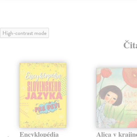
High-contrast mode
Čit
Encyklopédia
Alica v krajin