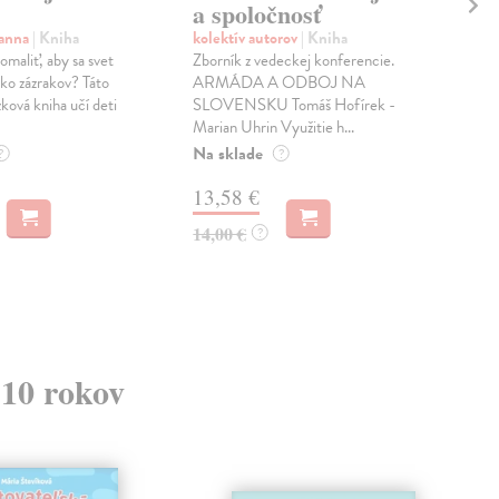
a spoločnosť
mŕ
oanna
| Kniha
kolektív autorov
| Kniha
Kiš
omaliť, aby sa svet
Zborník z vedeckej konferencie.
Dan
sko zázrakov? Táto
ARMÁDA A ODBOJ NA
mŕt
ková kniha učí deti
SLOVENSKU Tomáš Hofírek -
o sp
Marian Uhrin Využitie h...
1989
Na sklade
Do 
?
?
13,58 €
16
14,00 €
17,
?
 10 rokov