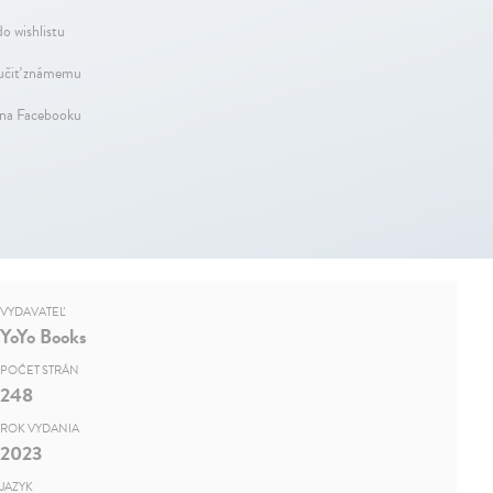
do wishlistu
čiť známemu
 na Facebooku
VYDAVATEĽ
YoYo Books
POČET STRÁN
248
ROK VYDANIA
2023
JAZYK