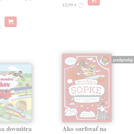
12,99 €
?
predpredaj
sa dovnútra
Ako surfovať na