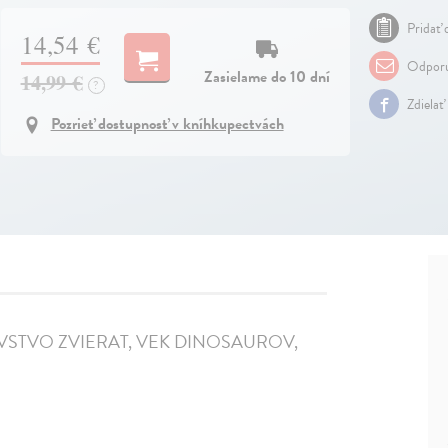
Pridať 
14,54 €
Odporu
Zasielame do 10 dní
14,99 €
?
Zdielať
Pozrieť dostupnosť v kníhkupectvách
RÁĽOVSTVO ZVIERAT, VEK DINOSAUROV,