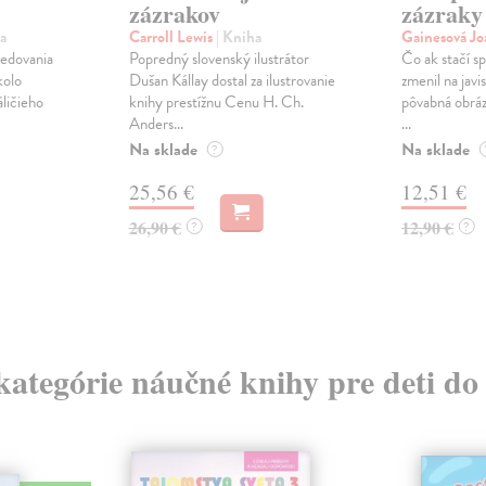
zázrakov
zázraky
a
Carroll Lewis
| Kniha
Gainesová J
ledovania
Popredný slovenský ilustrátor
Čo ak stačí sp
kolo
Dušan Kállay dostal za ilustrovanie
zmenil na javi
ličieho
knihy prestížnu Cenu H. Ch.
pôvabná obráz
Anders...
...
Na sklade
Na sklade
?
25,56 €
12,51 €
26,90 €
12,90 €
?
?
 kategórie náučné knihy pre deti do