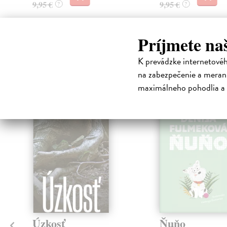
9,95 €
9,95 €
?
?
Príjmete na
High-contrast mode
K prevádzke internetové
Čit
na zabezpečenie a merani
maximálneho pohodlia a 
na sklade
klade
Úzkosť
Ňuňo