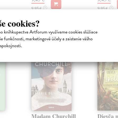
9,95 €
9,95 €
?
?
še cookies?
ho kníhkupectva Artforum využívame cookies slúžiace
atelia s podobným vkusom si kúpili
e funkčnosti, marketingové účely a zaistenie vášho
spokojnosti.
Madam Churchill
Dievča