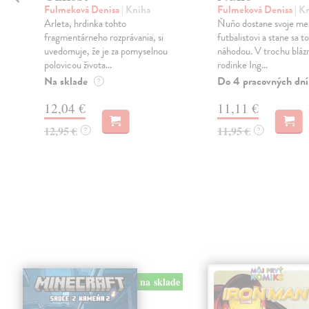
Fulmeková Denisa
| Kniha
Fulmeková Denisa
| K
Arleta, hrdinka tohto
Ňuňo dostane svoje me
fragmentárneho rozprávania, si
futbalistovi a stane sa t
uvedomuje, že je za pomyselnou
náhodou. V trochu blázn
polovicou života...
rodinke Ing...
Na sklade
Do 4 pracovných dní
?
12,04 €
11,11 €
12,95 €
11,95 €
?
?
na sklade