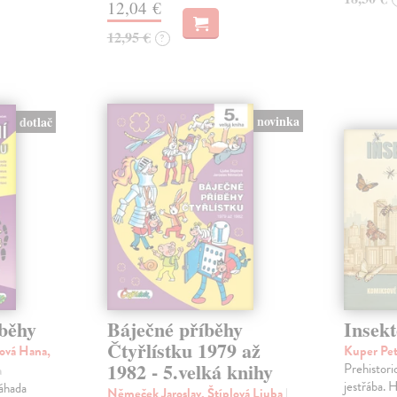
12,04 €
12,95 €
?
novinka
dotlač
íběhy
Báječné příběhy
Insekt
Čtyřlístku 1979 až
ová Hana,
Kuper Pe
1982 - 5.velká knihy
Prehistori
a
jestřába. H
Záhada
Němeček Jaroslav, Štíplová Ljuba
|