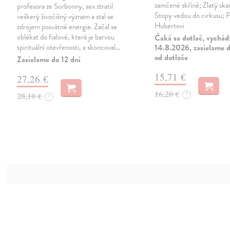
zamčené skříně; Zlatý ska
profesora ze Sorbonny, sex ztratil
Stopy vedou do cirkusu; P
veškerý živočišný význam a stal se
Hubertovi
zdrojem posvátné energie. Začal se
oblékat do fialové, která je barvou
Čaká sa dotlač, vychád
spirituální otevřenosti, a skoncoval…
14.8.2026, zasielame d
od dotlače
Zasielame do 12 dní
15,71 €
27,26 €
16,20 €
28,10 €
?
?