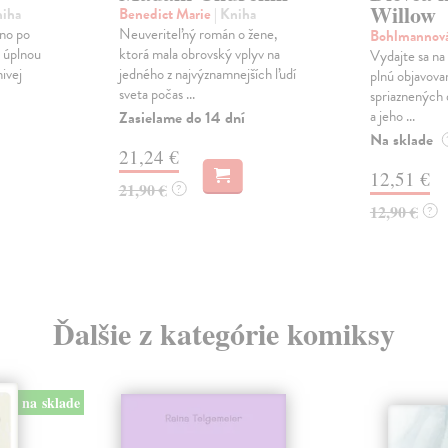
Willow
niha
Benedict Marie
| Kniha
no po
Neuveriteľný román o žene,
Bohlmannová
o úplnou
ktorá mala obrovský vplyv na
Vydajte sa na
ivej
jedného z najvýznamnejších ľudí
plnú objavovan
sveta počas ...
spriaznených d
a jeho ...
Zasielame do 14 dní
Na sklade
21,24 €
12,51 €
21,90 €
?
12,90 €
?
Ďalšie z kategórie komiksy
na sklade