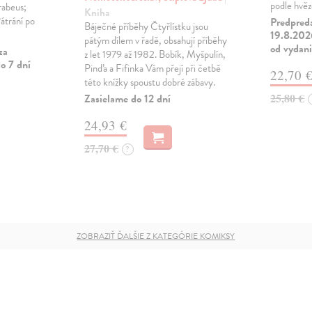
podle hvěz
rabeus;
Kniha
átrání po
Predpred
Báječné příběhy Čtyřlístku jsou
19.8.2026
pátým dílem v řadě, obsahují příběhy
od vydan
za
z let 1979 až 1982. Bobík, Myšpulín,
o 7 dní
Pinďa a Fifinka Vám přejí při četbě
22,70 
této knížky spoustu dobré zábavy.
25,80 €
Zasielame do 12 dní
24,93 €
27,70 €
?
ZOBRAZIŤ ĎALŠIE Z KATEGÓRIE KOMIKSY