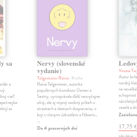
y sa
Nervy (slovenské
Ledov
vydanie)
Vesaas Tar
Autor bril
Telgemeier Raina
| Kniha
norský klas
ardár a
Raina Telgemeier, autorka
na nevelké
ový
populárnych komiksov Úsmev a
schopnost v
iný cieľ:
Sestry, vyrozprávala ďalší nezvyčajne
náctiletýc
ezpečnejšie
silný, ale aj vtipný osobný príbeh o
veselá a d
ebojí sa
strastiach a slastiach dospievania, o
Zasielame
boji s rôznymi úzkosťami a fóbiami...
…
17,75 
Do 4 pracovných dní
18,30 €