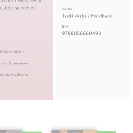
u, kde na nich na
VÄZBA
Tvrdá väzba / Hardback
EAN
9788056660492
dať do wishlistu
oručiť známemu
elať na Facebooku