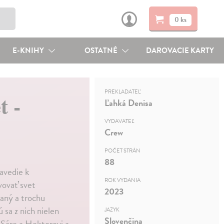
0 ks
E-KNIHY
OSTATNÉ
DAROVACIE KARTY
PREKLADATEĽ
t -
Ľahká Denisa
VYDAVATEĽ
Crew
POČET STRÁN
88
avedie k
ROK VYDANIA
vovať svet
2023
raný a trochu
 sa z nich nielen
JAZYK
Slovenčina
 k Sáre a Hektorovi a