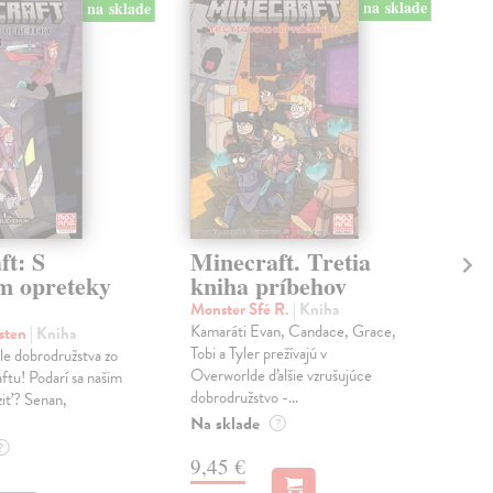
na sklade
na sklade
ft: S
Minecraft. Tretia
Ir
m opreteky
kniha príbehov
ne
Monster Sfé R.
| Kniha
kol
Kamaráti Evan, Candace, Grace,
Tony
sten
| Kniha
Tobi a Tyler prežívajú v
vyná
le dobrodružstva zo
Overworlde ďalšie vzrušujúce
bojo
ftu! Podarí sa našim
dobrodružstvo -...
cieľ:
ziť? Senan,
Na sklade
Na 
?
?
9,45 €
9,