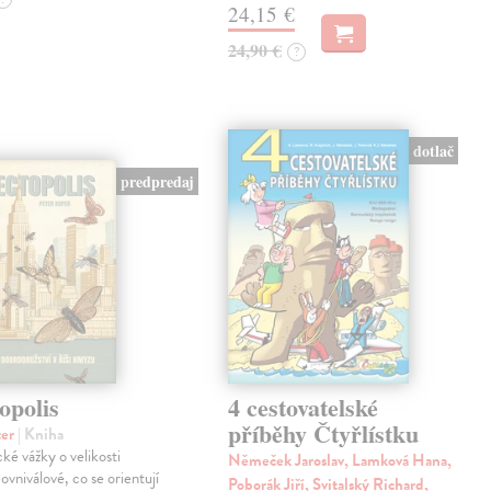
24,15 €
24,90 €
?
dotlač
predpredaj
opolis
4 cestovatelské
příběhy Čtyřlístku
ter
| Kniha
cké vážky o velikosti
Němeček Jaroslav, Lamková Hana,
ovniválové, co se orientují
Poborák Jiří, Svitalský Richard,