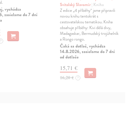
d.
Svitalský Slavomír
| Kniha
aj, vychádza
Z edice „4 příběhy“ jsme připravili
, zasielame do 7 dní
novou knihu tentokrát s
ia
cestovatelskou tematikou. Kniha
obsahuje příběhy: Kivi dělá divy,
€
Madagaskar, Bermudský trojúhelník
a Rongo rongo.
?
Čaká sa dotlač, vychádza
14.8.2026, zasielame do 7 dní
od dotlače
15,71 €
16,20 €
?