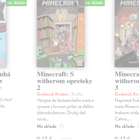
na sklade
na sklade
ruhá
Minecraft: S
Minecra
v
witherom opreteky
withero
2
3
a
Gudsnuk Kristen
| Kniha
Gudsnuk Kri
ť v hre!
Vstúpte do fantastického sveta a
Napínavé finá
obi,
vyrazte s lovcami príšer za ďalším
sveta Minecra
dobrodružstvom. Druhý diel
hrdinom zvíťa
vzruš...
Cahira,...
Na sklade
Na sklade
?
9,45 €
9,45 €