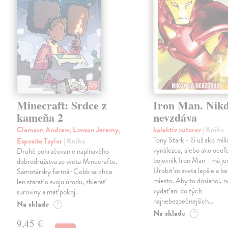
Minecraft: Srdce z
Iron Man. Nikd
kameňa 2
nevzdáva
Clemson Andrew, Lawson Jeremy,
kolektív autorov
| Kniha
Tony Stark - či už ako mili
Esposito Taylor
| Kniha
vynálezca, alebo ako oceľ
Druhé pokračovanie napínavého
bojovník Iron Man - má jed
dobrodružstva zo sveta Minecraftu.
Urobiť zo sveta lepšie a b
Samotársky farmár Cobb sa chce
miesto. Aby to dosiahol, n
len starať o svoju úrodu, zbierať
vydať ani do tých
suroviny a mať pokoj.
najnebezpečnejších…
Na sklade
?
Na sklade
?
9,45 €