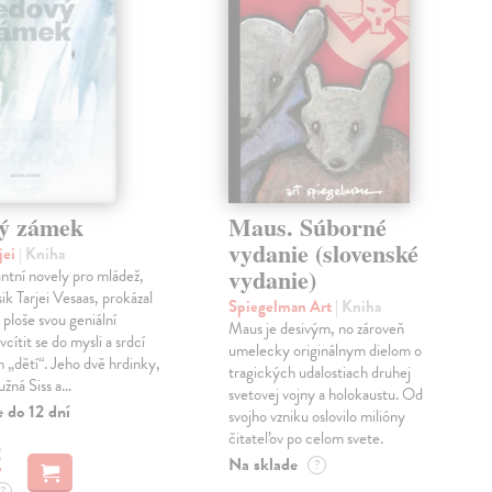
ý zámek
Maus. Súborné
vydanie (slovenské
jei
| Kniha
vydanie)
antní novely pro mládež,
ik Tarjei Vesaas, prokázal
Spiegelman Art
| Kniha
 ploše svou geniální
Maus je desivým, no zároveň
cítit se do mysli a srdcí
umelecky originálnym dielom o
h „dětí“. Jeho dvě hrdinky,
tragických udalostiach druhej
ružná Siss a…
svetovej vojny a holokaustu. Od
 do 12 dní
svojho vzniku oslovilo milióny
čitateľov po celom svete.
€
Na sklade
?
?