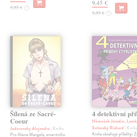
9,45 €
9,95 €
?
9,95 €
?
Šílená ze Sacré-
4 detektivní př
Coeur
Němeček Jaroslav, Lamk
Svitavský Richard
| Knih
Jodorowsky Alejandro
| Kniha
Kniha obsahuje příběhy: 
Pro Alaina Mangela, emeritního