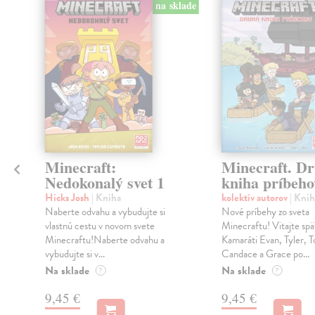
klade
na sklade
Minecraft:
Minecraft. D
Nedokonalý svet 1
kniha príbeho
Hicks Josh
| Kniha
kolektív autorov
| Knih
Naberte odvahu a vybudujte si
Nové príbehy zo sveta
vlastnú cestu v novom svete
Minecraftu! Vitajte spä
Minecraftu!Naberte odvahu a
Kamaráti Evan, Tyler, T
vybudujte si v...
Candace a Grace po...
Na sklade
Na sklade
?
?
9,45 €
9,45 €