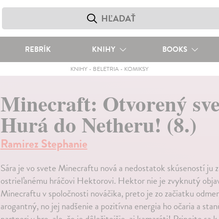
REBRÍK
KNIHY
BOOKS
KNIHY
-
BELETRIA
-
KOMIKSY
Minecraft: Otvorený sve
Hurá do Netheru! (8.)
Ramirez Stephanie
Sára je vo svete Minecraftu nová a nedostatok skúseností ju z
ostrieľanému hráčovi Hektorovi. Hektor nie je zvyknutý obja
Minecraftu v spoločnosti nováčika, preto je zo začiatku odme
arogantný, no jej nadšenie a pozitívna energia ho očaria a stanú
partneri v hre, ale, čo je dôležitejšie, aj kamaráti! Pripojte sa