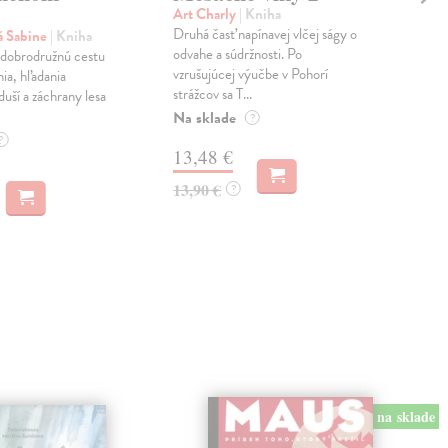
Ne
Art Charly
| Kniha
Druhá časť napínavej vlčej ságy o
 Sabine
| Kniha
Hic
odvahe a súdržnosti. Po
 dobrodružnú cestu
Nab
vzrušujúcej výučbe v Pohorí
ia, hľadania
vlas
strážcov sa T...
uší a záchrany lesa
Min
vybu
Na sklade
?
Na 
?
13,48 €
9,
13,90 €
?
9,9
na sklade