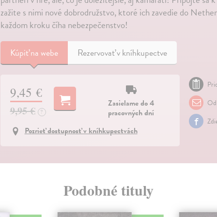
zažite s nimi nové dobrodružstvo, ktoré ich zavedie do Nether
každom kroku číha nebezpečenstvo!
Kúpiť
na webe
Rezervovať v kníhkupectve
Pri
9,45 €
Zasielame do 4
Odp
9,95 €
pracovných dní
?
Zdi
Pozrieť dostupnosť v kníhkupectvách
Podobné tituly