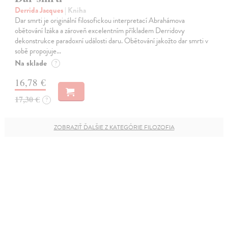
Derrida Jacques
| Kniha
Dar smrti je originální filosofickou interpretací Abrahámova
obětování Izáka a zároveň excelentním příkladem Derridovy
dekonstrukce paradoxní události daru. Obětování jakožto dar smrti v
sobě propojuje…
Na sklade
?
16,78 €
17,30 €
?
ZOBRAZIŤ ĎALŠIE Z KATEGÓRIE FILOZOFIA