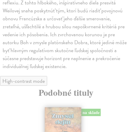
reflexiu. Z tohto hlbokého, inšpiratívneho diela presvitá
Weilovej snaha poskytnúť tým, ktorí budú riadiť povojnovú
obnovu Francúzska a určovať jeho ďalšie smerovanie,
zreteľné, ušľachtilé a hrubou silou nepoškvrnené kritériá pre
vedenie ich pôsobenia. Ich zvrchovanou korunou je pre
autorku Boh v zmysle platónskeho Dobra, ktoré jediné môže
byť hlavným regulatívom skutočne ľudskej spoločnosti a
súčasne predstavuje horizont pre naplnenie a prekročenie
individuálnej ľudskej existencie.
High-contrast mode
Podobné tituly
na sklade