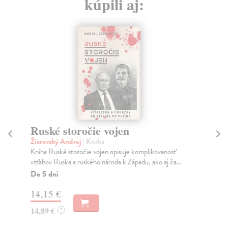
kúpili aj:
Ruské storočie vojen
So
Žiarovský Andrej
| Kniha
Ku
Kniha Ruské storočie vojen opisuje komplikovanosť
Mla
vzťahov Ruska a ruského národa k Západu, ako aj ča...
sa 
Do 5 dní
Na
14,15 €
5,
14,89 €
6,
?