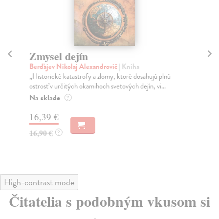
Zmysel dejín
Í
Berďajev Nikolaj Alexandrovič
| Kniha
Ho
„Historické katastrofy a zlomy, ktoré dosahujú plnú
O t
ostrosť v určitých okamihoch svetových dejín, vi...
nek
Na sklade
Do
?
16,39 €
17
16,90 €
18
?
High-contrast mode
Čitatelia s podobným vkusom si