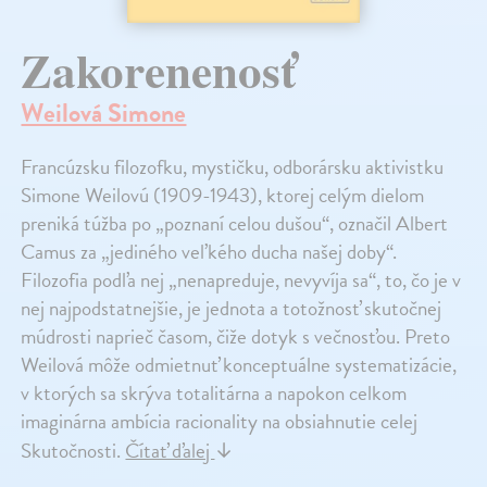
Zakorenenosť
Weilová Simone
Francúzsku filozofku, mystičku, odborársku aktivistku
Simone Weilovú (1909-1943), ktorej celým dielom
preniká túžba po „poznaní celou dušou“, označil Albert
Camus za „jediného veľkého ducha našej doby“.
Filozofia podľa nej „nenapreduje, nevyvíja sa“, to, čo je v
nej najpodstatnejšie, je jednota a totožnosť skutočnej
múdrosti naprieč časom, čiže dotyk s večnosťou. Preto
Weilová môže odmietnuť konceptuálne systematizácie,
v ktorých sa skrýva totalitárna a napokon celkom
imaginárna ambícia racionality na obsiahnutie celej
Skutočnosti.
Čítať ďalej
↓