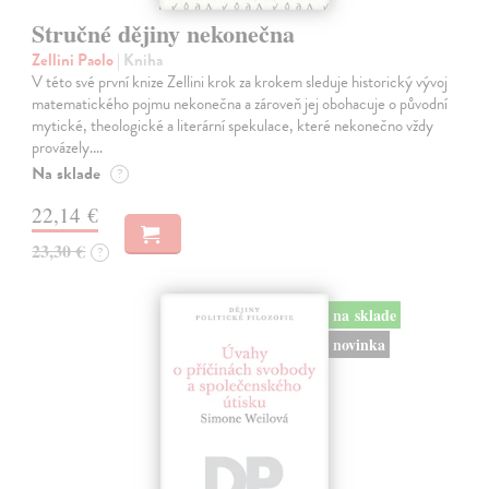
Stručné dějiny nekonečna
Zellini Paolo
| Kniha
V této své první knize Zellini krok za krokem sleduje historický vývoj
matematického pojmu nekonečna a zároveň jej obohacuje o původní
mytické, theologické a literární spekulace, které nekonečno vždy
provázely.…
Na sklade
?
22,14 €
23,30 €
?
na sklade
novinka