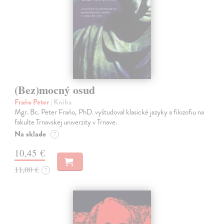
(Bez)mocný osud
Fraňo Peter
| Kniha
Mgr. Bc. Peter Fraňo, PhD. vyštudoval klasické jazyky a filozofiu na
fakulte Trnavskej univerzity v Trnave.
Na sklade
?
10,45 €
11,00 €
?