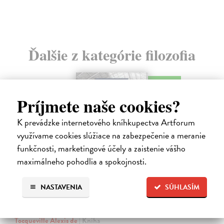
Ďalšie z kategórie filozofia
na sklade
novinka
Príjmete naše cookies?
K prevádzke internetového kníhkupectva Artforum
využívame cookies slúžiace na zabezpečenie a meranie
funkčnosti, marketingové účely a zaistenie vášho
maximálneho pohodlia a spokojnosti.
NASTAVENIA
SÚHLASÍM
Memoár o chudobě
Tocqueville Alexis de
| Kniha