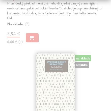
První český překlad méně známého díla jedné z nejvýznamnějších
osobností evropské politické filosofie 19. století je doplněn obšírnými
komentáři Ivo Budila, Jana Kellera a Gertrudy Himmelfalberové.
Od…
Na sklade
?
5,94 €
6,60 €
?
na sklade
novinka