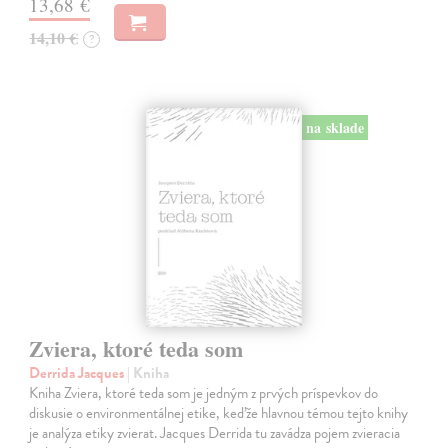
13,68 €
14,10 €
?
na sklade
Zviera, ktoré teda som
Derrida Jacques
| Kniha
Kniha Zviera, ktoré teda som je jedným z prvých príspevkov do
diskusie o environmentálnej etike, keďže hlavnou témou tejto knihy
je analýza etiky zvierat. Jacques Derrida tu zavádza pojem zvieracia