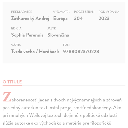
PREKLADATEĽ
VYDAVATEĽ
POČET STRÁN
ROK VYDANIA
Záthurecký Andrej
Európa
304
2023
EDÍCIA
JAZYK
Sophia Perennis
Slovenčina
VÄZBA
EAN
Tvrdá väzba / Hardback
9788082370228
O TITULE
Z
akorenenosť, jeden z dvoch najvýznamnejších a zároveň
posledný autorkin text, ostal pre jej smrť nedokončený. Ako
pri mnohých Weilovej textoch dejinné a politické udalosti
slúžia autorke ako východisko a matéria pre filozofickú