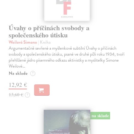
Úvahy o příčinách svobody a
společenského útisku
Weilová Simone
| Kniha
Argumentačně sevřené a myšlenkově subtilní Úvahy o příčinách
svobody a společenského útisku, psané ve druhé půli roku 1934, tvoří
přehlížené jádro písemného odkazu aktivistky a myslitelky Simone
Weilové…
Na sklade
?
12,92 €
13,60 €
?
na sklade