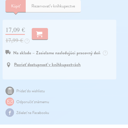
Kúpiť
Rezervovať v kníhkupectve
17,09 €
17,99 €
?
Na sklade – Zasielame nasledujúci pracovný deň
?
Pozrieť dostupnosť v kníhkupectvách
Pridať do wishlistu
Odporučiť známemu
Zdielať na Facebooku