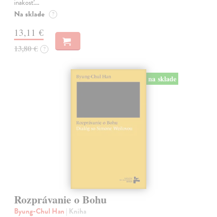
inakosť.…
Na sklade
?
13,11 €
13,80 €
?
na sklade
Rozprávanie o Bohu
Byung-Chul Han
| Kniha