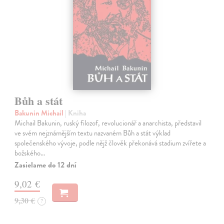
Bůh a stát
Bakunin Michail
| Kniha
Michail Bakunin, ruský filozof, revolucionář a anarchista, představil
ve svém nejznámějším textu nazvaném Bůh a stát výklad
společenského vývoje, podle nějž člověk překonává stadium zvířete a
božského…
Zasielame do 12 dní
9,02 €
9,30 €
?