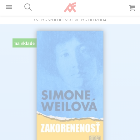
KNIHY
-
SPOLOČENSKÉ VEDY
-
FILOZOFIA
na sklade