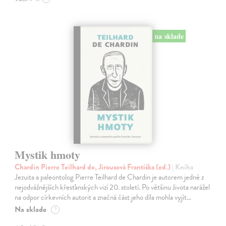
na sklade
Mystik hmoty
Chardin Pierre Teilhard de, Jirousová Františka (ed.)
| Kniha
Jezuita a paleontolog Pierre Teilhard de Chardin je autorem jedné z
nejodvážnějších křesťanských vizí 20. století. Po většinu života narážel
na odpor církevních autorit a značná část jeho díla mohla vyjít…
Na sklade
?