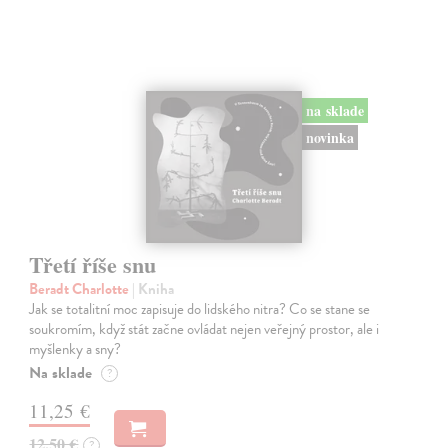
na sklade
novinka
Třetí říše snu
Beradt Charlotte
| Kniha
Jak se totalitní moc zapisuje do lidského nitra? Co se stane se
soukromím, když stát začne ovládat nejen veřejný prostor, ale i
myšlenky a sny?
Na sklade
?
11,25 €
12,50 €
?